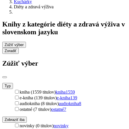
Kuchárky
Diéty a zdravá výživa
Knihy z kategórie diéty a zdravá výživa v
slovenskom jazyku
Zúžiť výber
Zoradiť
Zúžiť výber
Typ
kniha (1559 titulov)
kniha
1559
e-kniha (139 titulov)
e-kniha
139
audiokniha (8 titulov)
audiokniha
8
ostatné (7 titulov)
ostatné
7
Zobraziť iba
novinky (0 titulov)
novinky