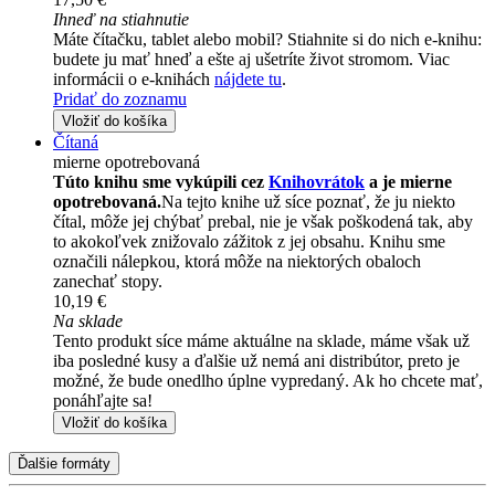
Ihneď na stiahnutie
Máte čítačku, tablet alebo mobil? Stiahnite si do nich e-knihu:
budete ju mať hneď a ešte aj ušetríte život stromom. Viac
informácii o e-knihách
nájdete tu
.
Pridať do zoznamu
Vložiť do košíka
Čítaná
mierne opotrebovaná
Túto knihu sme vykúpili cez
Knihovrátok
a je mierne
opotrebovaná.
Na tejto knihe už síce poznať, že ju niekto
čítal, môže jej chýbať prebal, nie je však poškodená tak, aby
to akokoľvek znižovalo zážitok z jej obsahu. Knihu sme
označili nálepkou, ktorá môže na niektorých obaloch
zanechať stopy.
10,19 €
Na sklade
Tento produkt síce máme aktuálne na sklade, máme však už
iba posledné kusy a ďalšie už nemá ani distribútor, preto je
možné, že bude onedlho úplne vypredaný. Ak ho chcete mať,
ponáhľajte sa!
Vložiť do košíka
Ďalšie formáty