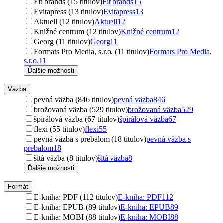
Fit brands (15 titulov)
Fit brands
15
Evitapress (13 titulov)
Evitapress
13
Aktuell (12 titulov)
Aktuell
12
Knižné centrum (12 titulov)
Knižné centrum
12
Georg (11 titulov)
Georg
11
Formats Pro Media, s.r.o. (11 titulov)
Formats Pro Media,
s.r.o.
11
Ďalšie možnosti
Väzba
pevná väzba (846 titulov)
pevná väzba
846
brožovaná väzba (529 titulov)
brožovaná väzba
529
špirálová väzba (67 titulov)
špirálová väzba
67
flexi (55 titulov)
flexi
55
pevná väzba s prebalom (18 titulov)
pevná väzba s
prebalom
18
šitá väzba (8 titulov)
šitá väzba
8
Ďalšie možnosti
Formát
E-kniha: PDF (112 titulov)
E-kniha: PDF
112
E-kniha: EPUB (89 titulov)
E-kniha: EPUB
89
E-kniha: MOBI (88 titulov)
E-kniha: MOBI
88