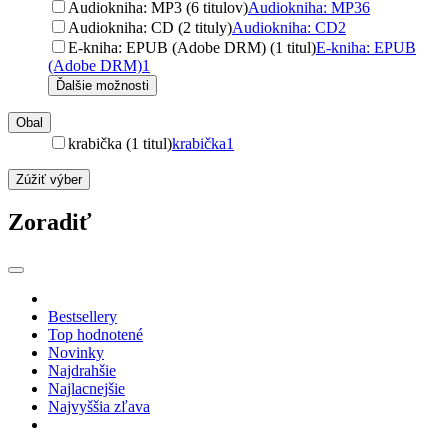
Audiokniha: MP3 (6 titulov)
Audiokniha: MP3
6
Audiokniha: CD (2 tituly)
Audiokniha: CD
2
E-kniha: EPUB (Adobe DRM) (1 titul)
E-kniha: EPUB
(Adobe DRM)
1
Ďalšie možnosti
Obal
krabička (1 titul)
krabička
1
Zúžiť výber
Zoradiť
Bestsellery
Top hodnotené
Novinky
Najdrahšie
Najlacnejšie
Najvyššia zľava