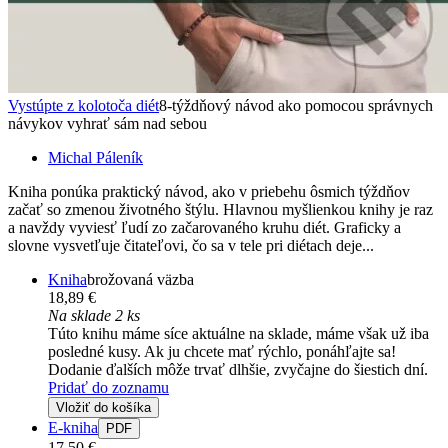
Vystúpte z kolotoča diét
8-týždňový návod ako pomocou správnych
návykov vyhrať sám nad sebou
Michal Páleník
Kniha ponúka praktický návod, ako v priebehu ôsmich týždňov
začať so zmenou životného štýlu. Hlavnou myšlienkou knihy je raz
a navždy vyviesť ľudí zo začarovaného kruhu diét. Graficky a
slovne vysvetľuje čitateľovi, čo sa v tele pri diétach deje...
Kniha
brožovaná väzba
18,89 €
Na sklade 2 ks
Túto knihu máme síce aktuálne na sklade, máme však už iba
posledné kusy. Ak ju chcete mať rýchlo, ponáhľajte sa!
Dodanie ďalších môže trvať dlhšie, zvyčajne do šiestich dní.
Pridať do zoznamu
Vložiť do košíka
E-kniha
PDF
17,50 €