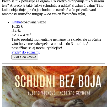
Prečo sa tuk považuje za orgán? Čo všetko ovplyvňuje tuk v našom
tele? A prečo je také ťažké schudnúť a udržať si zdravú váhu? Táto
kniha objasňuje, prečo je chudnutie náročné a čo pri znižovaní
hmotnosti skutočne funguje – od zmien životného štýlu, ...
Kniha
brožovaná väzba
16,25 €
-14 %
Do 3 – 4 dní
Tento produkt momentálne nemáme na sklade, ale zvyčajne
vám ho vieme zabezpečiť a odoslať do 3 – 4 dní. A
posnažíme sa aj trochu rýchlejšie!
Pridať do zoznamu
Vložiť do košíka