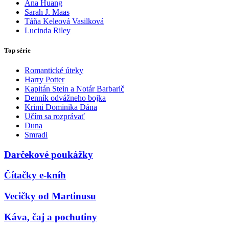
Ana Huang
Sarah J. Maas
Táňa Keleová Vasilková
Lucinda Riley
Top série
Romantické úteky
Harry Potter
Kapitán Stein a Notár Barbarič
Denník odvážneho bojka
Krimi Dominika Dána
Učím sa rozprávať
Duna
Smradi
Darčekové poukážky
Čítačky e-kníh
Vecičky od Martinusu
Káva, čaj a pochutiny