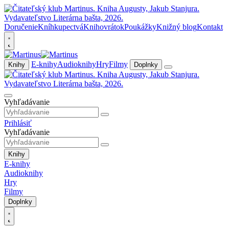
Doručenie
Kníhkupectvá
Knihovrátok
Poukážky
Knižný blog
Kontakt
E-knihy
Audioknihy
Hry
Filmy
Knihy
Doplnky
Vyhľadávanie
Prihlásiť
Vyhľadávanie
Knihy
E-knihy
Audioknihy
Hry
Filmy
Doplnky