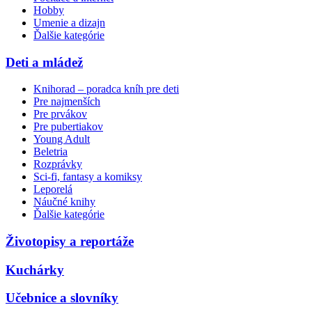
Hobby
Umenie a dizajn
Ďalšie kategórie
Deti a mládež
Knihorad – poradca kníh pre deti
Pre najmenších
Pre prvákov
Pre pubertiakov
Young Adult
Beletria
Rozprávky
Sci-fi, fantasy a komiksy
Leporelá
Náučné knihy
Ďalšie kategórie
Životopisy a reportáže
Kuchárky
Učebnice a slovníky