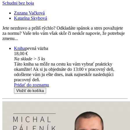
Schudni bez boja
Zuzana Vačková
Katarína Skybová
Jete nezdravo a príliš rýchlo? Odkladáte spánok a stres považujete
za normu? Vaše telo vám však skôr či neskôr napovie, že potrebuje
zmenu...
Kniha
pevná väzba
18,00 €
Na sklade > 5 ks
Táto kniha sa môže na cestu ku vám vybrať prakticky
okamžite! Ak si ju objednáte do 13:00 v pracovný deň,
odošleme vám ju ešte dnes, inak najneskôr nasledujúci
pracovný deň.
Pridať do zoznamu
Vložiť do košíka