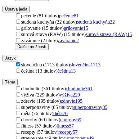
Úprava jedla
pečenie (81 titulov)
pečenie
81
studená kuchyňa (22 titulov)
studená kuchyňa
22
grilovanie (15 titulov)
grilovanie
15
surová strava (RAW) (15 titulov)
surová strava (RAW)
15
zaváranie (2 tituly)
zaváranie
2
Ďalšie možnosti
Jazyk
slovenčina (1713 titulov)
slovenčina
1713
čeština (13 titulov)
čeština
13
Téma
chudnutie (361 titulov)
chudnutie
361
výživa (229 titulov)
výživa
229
zdravie (195 titulov)
zdravie
195
superpotraviny (85 titulov)
superpotraviny
85
diéta (76 titulov)
diéta
76
choroby (69 titulov)
choroby
69
fitness (57 titulov)
fitness
57
recepty (57 titulov)
recepty
57
stravovanie (49 titulov)
stravovanie
49