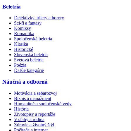
Beletria
Detektívky, trilery a horory
Sci-fi a fantasy
Komiksy
Romantika
Spoločenská beletria
Klasika
Historické
Slovenská beletria
Svetová beletria
Poézia
Ďalšie kategórie
Náučná a odborná
Motivácia a sebarozvoj
Biznis a manažment
Humanitné a spoločenské vedy
História
Životopisy a reportáže
Vzťahy a rodina
Zdravie a životný štýl
Počítače a internet