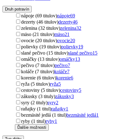
Druh potravín
nápoje (69 titulov)
nápoje
69
dezerty (46 titulov)
dezerty
46
zelenina (32 titulov)
zelenina
32
mäso (21 titulov)
mäso
21
ovocie (20 titulov)
ovocie
20
polievky (19 titulov)
polievky
19
slané pečivo (15 titulov)
slané pečivo
15
omáčky (13 titulov)
omáčky
13
pečivo (7 titulov)
pečivo
7
koláče (7 titulov)
koláče
7
korenie (6 titulov)
korenie
6
ryža (5 titulov)
ryža
5
cestoviny (5 titulov)
cestoviny
5
zákusky (3 tituly)
zákusky
3
syry (2 tituly)
syry
2
raňajky (1 titul)
raňajky
1
bezmäsité jedlá (1 titul)
bezmäsité jedlá
1
ryby (1 titul)
ryby
1
Ďalšie možnosti
Typ diéty