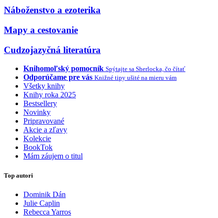
Náboženstvo a ezoterika
Mapy a cestovanie
Cudzojazyčná literatúra
Knihomoľský pomocník
Spýtajte sa Sherlocka, čo čítať
Odporúčame pre vás
Knižné tipy ušité na mieru vám
Všetky knihy
Knihy roka 2025
Bestsellery
Novinky
Pripravované
Akcie a zľavy
Kolekcie
BookTok
Mám záujem o titul
Top autori
Dominik Dán
Julie Caplin
Rebecca Yarros