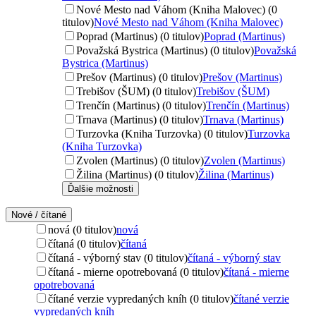
Nové Mesto nad Váhom (Kniha Malovec) (0
titulov)
Nové Mesto nad Váhom (Kniha Malovec)
Poprad (Martinus) (0 titulov)
Poprad (Martinus)
Považská Bystrica (Martinus) (0 titulov)
Považská
Bystrica (Martinus)
Prešov (Martinus) (0 titulov)
Prešov (Martinus)
Trebišov (ŠUM) (0 titulov)
Trebišov (ŠUM)
Trenčín (Martinus) (0 titulov)
Trenčín (Martinus)
Trnava (Martinus) (0 titulov)
Trnava (Martinus)
Turzovka (Kniha Turzovka) (0 titulov)
Turzovka
(Kniha Turzovka)
Zvolen (Martinus) (0 titulov)
Zvolen (Martinus)
Žilina (Martinus) (0 titulov)
Žilina (Martinus)
Ďalšie možnosti
Nové / čítané
nová (0 titulov)
nová
čítaná (0 titulov)
čítaná
čítaná - výborný stav (0 titulov)
čítaná - výborný stav
čítaná - mierne opotrebovaná (0 titulov)
čítaná - mierne
opotrebovaná
čítané verzie vypredaných kníh (0 titulov)
čítané verzie
vypredaných kníh