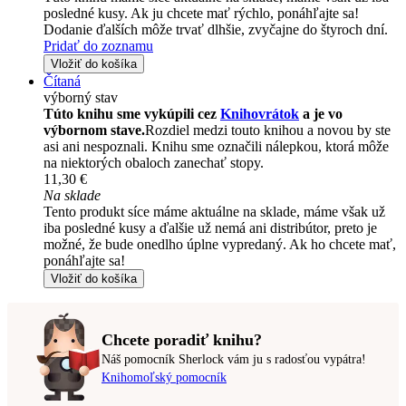
posledné kusy. Ak ju chcete mať rýchlo, ponáhľajte sa!
Dodanie ďalších môže trvať dlhšie, zvyčajne do štyroch dní.
Pridať do zoznamu
Vložiť do košíka
Čítaná
výborný stav
Túto knihu sme vykúpili cez
Knihovrátok
a je vo
výbornom stave.
Rozdiel medzi touto knihou a novou by ste
asi ani nespoznali. Knihu sme označili nálepkou, ktorá môže
na niektorých obaloch zanechať stopy.
11,30 €
Na sklade
Tento produkt síce máme aktuálne na sklade, máme však už
iba posledné kusy a ďalšie už nemá ani distribútor, preto je
možné, že bude onedlho úplne vypredaný. Ak ho chcete mať,
ponáhľajte sa!
Vložiť do košíka
Chcete poradiť knihu?
Náš pomocník Sherlock vám ju s radosťou vypátra!
Knihomoľský pomocník