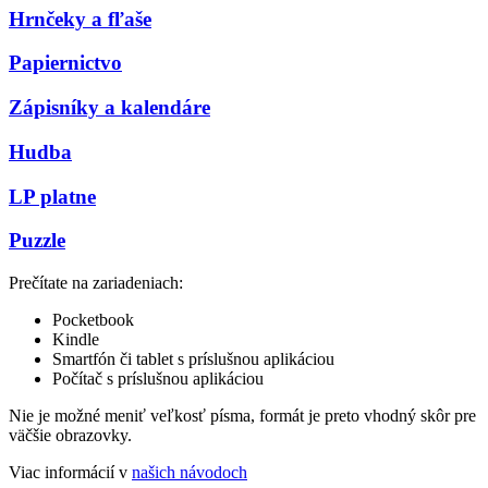
Hrnčeky a fľaše
Papiernictvo
Zápisníky a kalendáre
Hudba
LP platne
Puzzle
Prečítate na zariadeniach:
Pocketbook
Kindle
Smartfón či tablet s príslušnou aplikáciou
Počítač s príslušnou aplikáciou
Nie je možné meniť veľkosť písma, formát je preto vhodný skôr pre
väčšie obrazovky.
Viac informácií v
našich návodoch