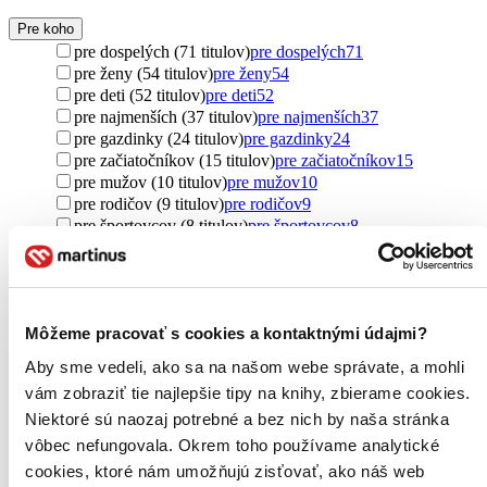
Pre koho
pre dospelých (71 titulov)
pre dospelých
71
pre ženy (54 titulov)
pre ženy
54
pre deti (52 titulov)
pre deti
52
pre najmenších (37 titulov)
pre najmenších
37
pre gazdinky (24 titulov)
pre gazdinky
24
pre začiatočníkov (15 titulov)
pre začiatočníkov
15
pre mužov (10 titulov)
pre mužov
10
pre rodičov (9 titulov)
pre rodičov
9
pre športovcov (8 titulov)
pre športovcov
8
pre tehotné (6 titulov)
pre tehotné
6
new adult (5 titulov)
new adult
5
pre trénerov (3 tituly)
pre trénerov
3
pre seniorov (2 tituly)
pre seniorov
2
Môžeme pracovať s cookies a kontaktnými údajmi?
pre kresťanov (2 tituly)
pre kresťanov
2
young adult (1 titul)
young adult
1
Aby sme vedeli, ako sa na našom webe správate, a mohli
Ďalšie možnosti
vám zobraziť tie najlepšie tipy na knihy, zbierame cookies.
Pôvod
Niektoré sú naozaj potrebné a bez nich by naša stránka
Slovensko (130 titulov)
Slovensko
130
vôbec nefungovala. Okrem toho používame analytické
zahraničný (46 titulov)
zahraničný
46
cookies, ktoré nám umožňujú zisťovať, ako náš web
Spojené kráľovstvo (19 titulov)
Spojené kráľovstvo
19