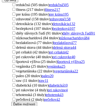
redukčná (505 titulov)
redukčná
505
fitness (217 titulov)
fitness
217
pre krásu (195 titulov)
pre krásu
195
zdravotné (158 titulov)
zdravotné
158
detoxikácia (132 titulov)
detoxikácia
132
bezlepková (107 titulov)
bezlepková
107
diéty slávnych ľudí (91 titulov)
diéty slávnych ľudí
91
nízkosacharidová (84 titulov)
nízkosacharidová
84
bezlaktózová (77 titulov)
bezlaktózová
77
delená strava (44 titulov)
delená strava
44
pri celiakii (42 titulov)
pri celiakii
42
pri cukrovke (40 titulov)
pri cukrovke
40
športová výživa (25 titulov)
športová výživa
25
vegánska (25 titulov)
vegánska
25
vegetariánska (22 titulov)
vegetariánska
22
paleo (20 titulov)
paleo
20
raw (11 titulov)
raw
11
diabetická (10 titulov)
diabetická
10
pri rakovine (4 tituly)
pri rakovine
4
tehotenská (3 tituly)
tehotenská
3
pečeňová (2 tituly)
pečeňová
2
Ďalšie možnosti