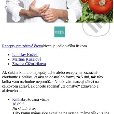
Recepty pre zdravé črevo
Nech je jedlo vaším liekom
Ladislav Kužela
Martina Kuželová
Zuzana Čižmáriková
Ak čakáte knihu o najlepšej diéte alebo recepty na zázračné
chudnutie z prášku, či ako sa dostať do formy za 5 dní, tak táto
kniha vám rozhodne nepomôže. No ak vám naozaj záleží na
celkovom zdraví, ak chcete spoznať „tajomstvo“ zdravého a
aktívneho ...
Kniha
brožovaná väzba
18,89 €
Na sklade 2 ks
Túto knihu máme síce aktuálne na sklade, máme však už iba