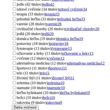
jedlo (42 titulov)
jedlo
42
zdravé cvičenie (34 titulov)
zdravé cvičenie
34
terapia (33 titulov)
terapia
33
prírodná liečba (33 titulov)
prírodná liečba
33
varenie (28 titulov)
varenie
28
civilizačné choroby (20 titulov)
civilizačné choroby
20
jedlá (20 titulov)
jedlá
20
domáca liečba (19 titulov)
domáca liečba
19
potraviny (18 titulov)
potraviny
18
fytoterapie (13 titulov)
fytoterapie
13
očkovanie a lieky (13 titulov)
očkovanie a lieky
13
cvičenie (12 titulov)
cvičenie
12
alternatívna medicína (12 titulov)
alternatívna medicína
12
športovci (11 titulov)
športovci
11
telo (11 titulov)
telo
11
životný štýl (11 titulov)
životný štýl
11
zelenina (10 titulov)
zelenina
10
starnutie (10 titulov)
starnutie
10
liečba bylinkami (10 titulov)
liečba bylinkami
10
bežci (10 titulov)
bežci
10
rakovina (9 titulov)
rakovina
9
Ďalšie možnosti