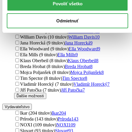
Lucia Urbančoková (12 titulov)
Lucia Urbančoková
12
Povoliť všetko
Kurt Tepperwein (11 titulov)
Kurt Tepperwein
11
Edita Sipeky (11 titulov)
Edita Sipeky
11
Dominika Strašiftáková (11 titulov)
Dominika
Odmietnuť
Strašiftáková
11
Miroslav Kelij (11 titulov)
Miroslav Kelij
11
William Davis (10 titulov)
William Davis
10
Jana Horecká (9 titulov)
Jana Horecká
9
Ella Woodward (9 titulov)
Ella Woodward
9
Ella Mills (9 titulov)
Ella Mills
9
Klaus Oberbeil (8 titulov)
Klaus Oberbeil
8
Breda Hrobat (8 titulov)
Breda Hrobat
8
Mojca Poljanšek (8 titulov)
Mojca Poljanšek
8
Tim Spector (8 titulov)
Tim Spector
8
Vladimír Horecký (7 titulov)
Vladimír Horecký
7
Jiří Patočka (7 titulov)
Jiří Patočka
7
Ďalšie možnosti
Vydavateľstvo
Ikar (204 titulov)
Ikar
204
Príroda (143 titulov)
Príroda
143
NOXI (109 titulov)
NOXI
109
Slovart (93 titulov)
Slovart
93