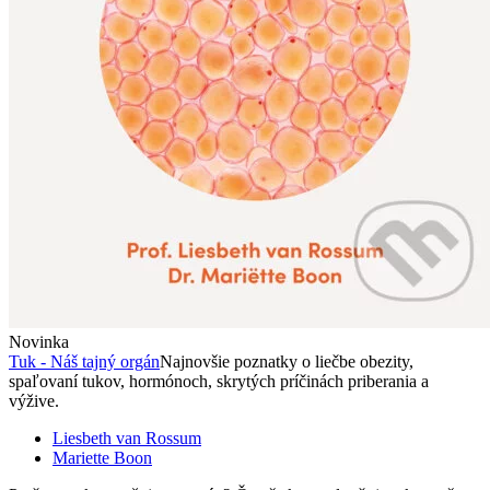
Novinka
Tuk - Náš tajný orgán
Najnovšie poznatky o liečbe obezity,
spaľovaní tukov, hormónoch, skrytých príčinách priberania a
výžive.
Liesbeth van Rossum
Mariette Boon