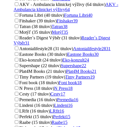
AKV - Ambulancia klinickej výživy (64 titulov)
AKV -
Ambulancia klinickej výživy
64
Fortuna Libri (40 titulov)
Fortuna Libri
40
Fitshaker (39 titulov)
Fitshaker
39
Tatran (38 titulov)
Tatran
38
Motýľ (35 titulov)
Motýľ
35
Reader´s Digest Výběr (31 titulov)
Reader´s Digest
Výběr
31
Antonialifestyle28 (31 titulov)
Antonialifestyle28
31
Eastone Books (30 titulov)
Eastone Books
30
Eko-konzult (24 titulov)
Eko-konzult
24
Supershape (22 titulov)
Supershape
22
Plat4M Books (21 titulov)
Plat4M Books
21
Timy Partners (19 titulov)
Timy Partners
19
Foni book (18 titulov)
Foni book
18
N Press (18 titulov)
N Press
18
Cesty (17 titulov)
Cesty
17
Premedia (16 titulov)
Premedia
16
Lindeni (16 titulov)
Lindeni
16
LRfit (16 titulov)
LRfit
16
Perfekt (15 titulov)
Perfekt
15
Raabe (15 titulov)
Raabe
15