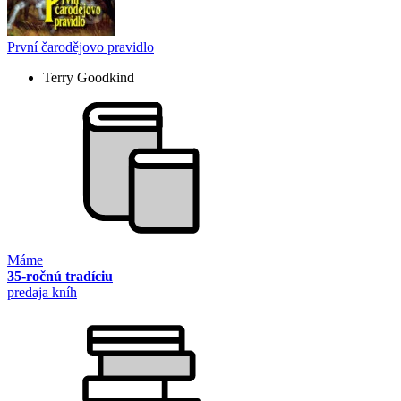
První čarodějovo pravidlo
Terry Goodkind
Máme
35-ročnú tradíciu
predaja kníh