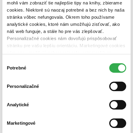
mohli vám zobraziť tie najlepšie tipy na knihy, zbierame
Objavujte svet so sprievodcami Lingea
cookies. Niektoré sú naozaj potrebné a bez nich by naša
stránka vôbec nefungovala. Okrem toho používame
Objavujte svet so sprievodcami Lingea
analytické cookies, ktoré nám umožňujú zisťovať, ako
náš web funguje, a stále ho pre vás zlepšovať.
rôzna výška zľavy
Personalizačné cookies nám dovoľujú prispôsobovať
stránku pre vašu lepšiu orientáciu. Marketingové cookies
platí do 31.8.
nám zas umožňujú zobrazenie relevantnej reklamy.
K moru, do veľkomesta alebo za dobrodružstvom? Vaša ďalšia cesta
Niektoré údaje zdieľame aj s tretími stranami. Veľmi by
Výber
sa začína ešte pred odletom. Objavujte svet s cestovateľskými
nám pomohlo, keby sme mohli používať všetky tieto
Potrebné
súhlasu
sprievodcami vydavateľstva Lingea teraz s výhodnou zľavou.
cookies. Ďakujeme!
Personalizačné
Analytické
Marketingové