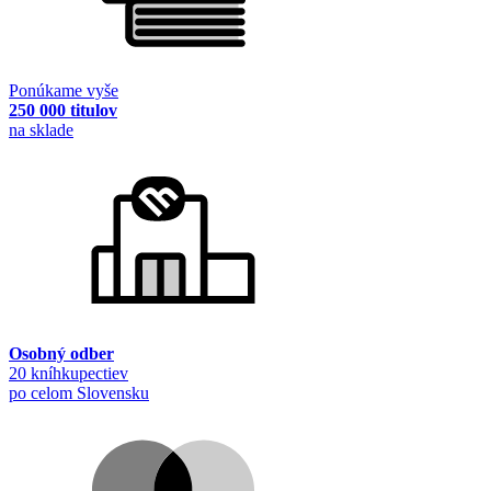
Ponúkame vyše
250 000 titulov
na sklade
Osobný odber
20 kníhkupectiev
po celom Slovensku