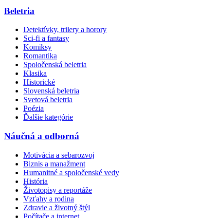
Beletria
Detektívky, trilery a horory
Sci-fi a fantasy
Komiksy
Romantika
Spoločenská beletria
Klasika
Historické
Slovenská beletria
Svetová beletria
Poézia
Ďalšie kategórie
Náučná a odborná
Motivácia a sebarozvoj
Biznis a manažment
Humanitné a spoločenské vedy
História
Životopisy a reportáže
Vzťahy a rodina
Zdravie a životný štýl
Počítače a internet