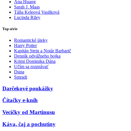
Ana Huang
Sarah J. Maas
Táňa Keleová Vasilková
Lucinda Riley
Top série
Romantické úteky
Harry Potter
Kapitán Stein a Notár Barbarič
Denník odvážneho bojka
Krimi Dominika Dána
Učím sa rozprávať
Duna
Smradi
Darčekové poukážky
Čítačky e-kníh
Vecičky od Martinusu
Káva, čaj a pochutiny