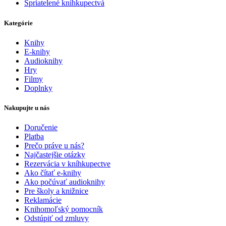
Spriatelené kníhkupectvá
Kategórie
Knihy
E-knihy
Audioknihy
Hry
Filmy
Doplnky
Nakupujte u nás
Doručenie
Platba
Prečo práve u nás?
Najčastejšie otázky
Rezervácia v kníhkupectve
Ako čítať e-knihy
Ako počúvať audioknihy
Pre školy a knižnice
Reklamácie
Knihomoľský pomocník
Odstúpiť od zmluvy