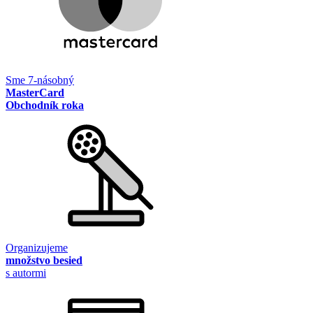
Sme 7-násobný
MasterCard
Obchodník roka
Organizujeme
množstvo besied
s autormi