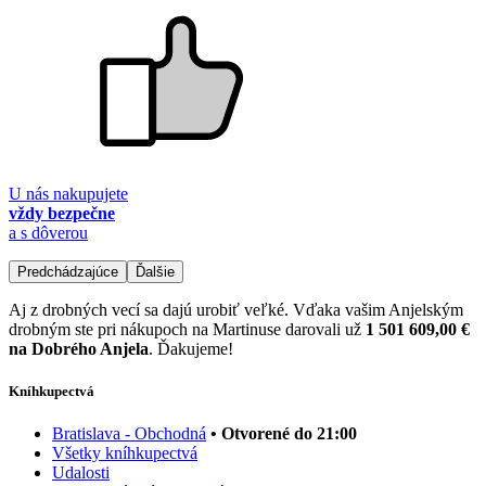
U nás nakupujete
vždy bezpečne
a s dôverou
Predchádzajúce
Ďalšie
Aj z drobných vecí sa dajú urobiť veľké. Vďaka vašim Anjelským
drobným ste pri nákupoch na Martinuse darovali už
1 501 609,00 €
na Dobrého Anjela
. Ďakujeme!
Kníhkupectvá
Bratislava - Obchodná
• Otvorené do 21:00
Všetky kníhkupectvá
Udalosti