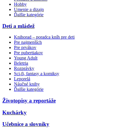
Hobby
Umenie a dizajn
Ďalšie kategórie
Deti a mládež
Knihorad – poradca kníh pre deti
Pre najmenších
Pre prvákov
Pre pubertiakov
Young Adult
Beletria
Rozprávky
Sci-fi, fantasy a komiksy
Leporelá
Náučné knihy
Ďalšie kategórie
Životopisy a reportáže
Kuchárky
Učebnice a slovníky