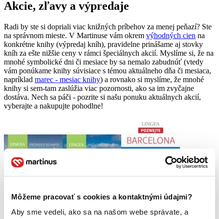
Akcie, zľavy a výpredaje
Radi by ste si dopriali viac knižných príbehov za menej peňazí? Ste
na správnom mieste. V Martinuse vám okrem
výhodných cien
na
konkrétne knihy (výpredaj kníh), pravidelne prinášame aj stovky
kníh za ešte nižšie ceny v rámci špeciálnych akcií. Myslíme si, že na
mnohé symbolické dni či mesiace by sa nemalo zabudnúť (vtedy
vám ponúkame knihy súvisiace s témou aktuálneho dňa či mesiaca,
napríklad
marec - mesiac knihy
) a rovnako si myslíme, že mnohé
knihy si sem-tam zaslúžia viac pozornosti, ako sa im zvyčajne
dostáva. Nech sa páči - pozrite si našu ponuku aktuálnych akcií,
vyberajte a nakupujte pohodlne!
Môžeme pracovať s cookies a kontaktnými údajmi?
Aby sme vedeli, ako sa na našom webe správate, a