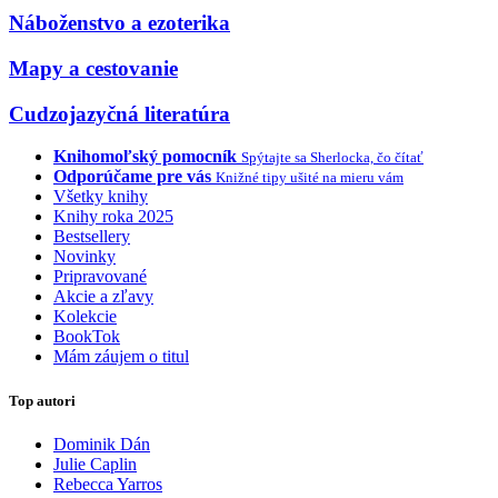
Náboženstvo a ezoterika
Mapy a cestovanie
Cudzojazyčná literatúra
Knihomoľský pomocník
Spýtajte sa Sherlocka, čo čítať
Odporúčame pre vás
Knižné tipy ušité na mieru vám
Všetky knihy
Knihy roka 2025
Bestsellery
Novinky
Pripravované
Akcie a zľavy
Kolekcie
BookTok
Mám záujem o titul
Top autori
Dominik Dán
Julie Caplin
Rebecca Yarros