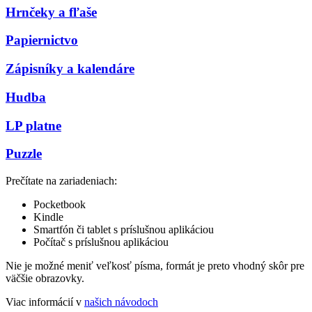
Hrnčeky a fľaše
Papiernictvo
Zápisníky a kalendáre
Hudba
LP platne
Puzzle
Prečítate na zariadeniach:
Pocketbook
Kindle
Smartfón či tablet s príslušnou aplikáciou
Počítač s príslušnou aplikáciou
Nie je možné meniť veľkosť písma, formát je preto vhodný skôr pre
väčšie obrazovky.
Viac informácií v
našich návodoch