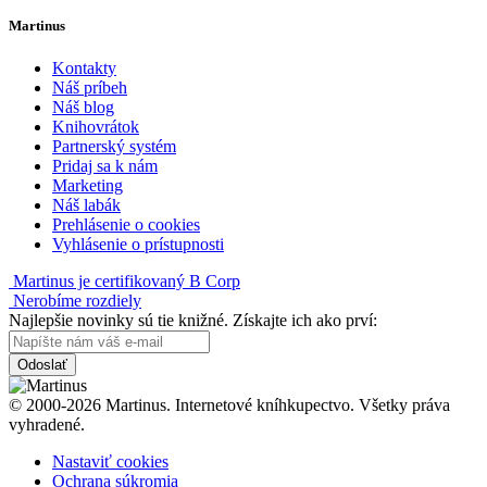
Martinus
Kontakty
Náš príbeh
Náš blog
Knihovrátok
Partnerský systém
Pridaj sa k nám
Marketing
Náš labák
Prehlásenie o cookies
Vyhlásenie o prístupnosti
Martinus je certifikovaný B Corp
Nerobíme rozdiely
Najlepšie novinky sú tie knižné. Získajte ich ako prví:
Odoslať
© 2000-2026 Martinus. Internetové kníhkupectvo. Všetky práva
vyhradené.
Nastaviť cookies
Ochrana súkromia