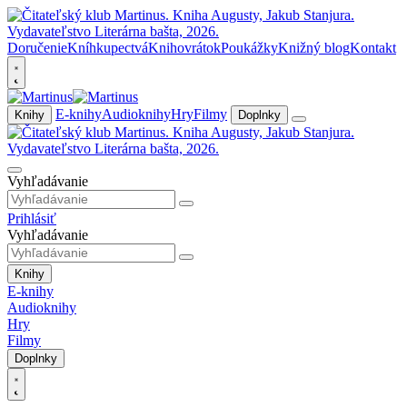
Doručenie
Kníhkupectvá
Knihovrátok
Poukážky
Knižný blog
Kontakt
E-knihy
Audioknihy
Hry
Filmy
Knihy
Doplnky
Vyhľadávanie
Prihlásiť
Vyhľadávanie
Knihy
E-knihy
Audioknihy
Hry
Filmy
Doplnky