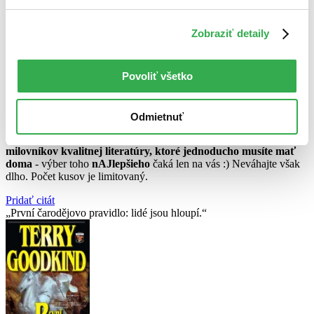
Výber titulov v anglickom jazyku
Zobraziť detaily
Výber titulov v anglickom jazyku
Povoliť všetko
rôzna výška zľavy
platí do 31.8.
Odmietnuť
Pre všetkých
vášnivých čitateľov
kníh
v angličtine
, pre všetkých
milovníkov kvalitnej literatúry, ktoré jednoducho musíte mať
doma
- výber toho
nAJlepšieho
čaká len na vás :) Neváhajte však
dlho. Počet kusov je limitovaný.
Pridať citát
První čarodějovo pravidlo: lidé jsou hloupí.