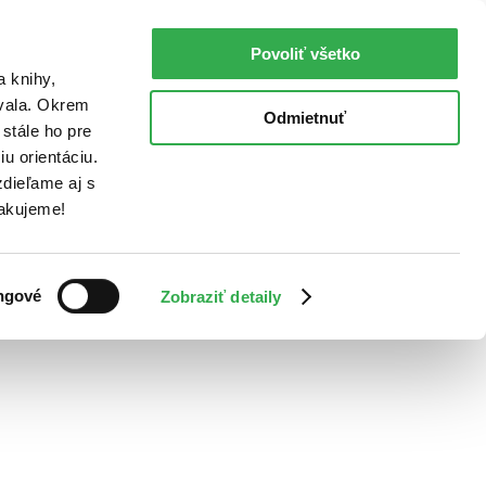
Povoliť všetko
a knihy,
ovala. Okrem
Odmietnuť
stále ho pre
u orientáciu.
dieľame aj s
Ďakujeme!
ngové
Zobraziť detaily