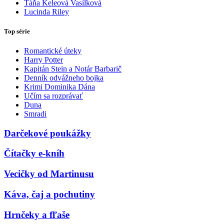
Táňa Keleová Vasilková
Lucinda Riley
Top série
Romantické úteky
Harry Potter
Kapitán Stein a Notár Barbarič
Denník odvážneho bojka
Krimi Dominika Dána
Učím sa rozprávať
Duna
Smradi
Darčekové poukážky
Čítačky e-kníh
Vecičky od Martinusu
Káva, čaj a pochutiny
Hrnčeky a fľaše