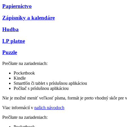
Papiernictvo
Zápisníky a kalendáre
Hudba
LP platne
Puzzle
Prečítate na zariadeniach:
Pocketbook
Kindle
Smartfón či tablet s príslušnou aplikáciou
Počítač s príslušnou aplikáciou
Nie je možné meniť veľkosť písma, formát je preto vhodný skôr pre 
Viac informácií v
našich návodoch
Prečítate na zariadeniach:
Pocketbook