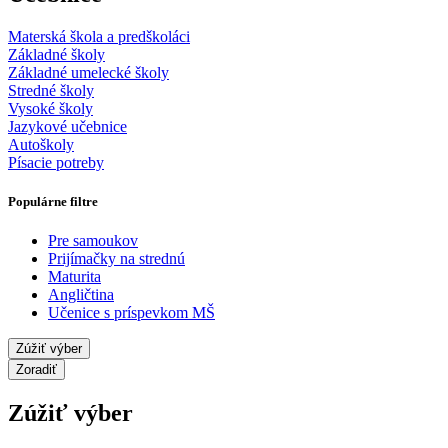
Materská škola a predškoláci
Základné školy
Základné umelecké školy
Stredné školy
Vysoké školy
Jazykové učebnice
Autoškoly
Písacie potreby
Populárne filtre
Pre samoukov
Prijímačky na strednú
Maturita
Angličtina
Učenice s príspevkom MŠ
Zúžiť výber
Zoradiť
Zúžiť výber