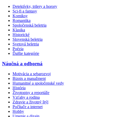
Detektívky, trilery a horory
Sci-fi a fantasy
Komiksy
Romantika
Spoločenská beletria
Klasika
Historické
Slovenská beletria
Svetová beletria
Poézia
Ďalšie kategórie
Náučná a odborná
Motivácia a sebarozvoj
Biznis a manažment
Humanitné a spoločenské vedy
História
Životopisy a reportáže
Vzťahy a rodina
Zdravie a životný štýl
Počítače a internet
Hobby
Umenie a dizajn