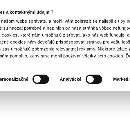
es a kontaktnými údajmi?
našom webe správate, a mohli vám zobraziť tie najlepšie tipy n
é sú naozaj potrebné a bez nich by naša stránka vôbec nefung
 cookies, ktoré nám umožňujú zisťovať, ako náš web funguje, a 
ačné cookies nám dovoľujú prispôsobovať stránku pre vašu lepši
zas umožňujú zobrazenie relevantnej reklamy. Niektoré údaje z
y nám pomohlo, keby sme mohli používať všetky tieto cookies. 
ersonalizačné
Analytické
Marketi