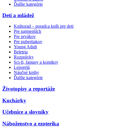
Ďalšie kategórie
Deti a mládež
Knihorad – poradca kníh pre deti
Pre najmenších
Pre prvákov
Pre pubertiakov
Young Adult
Beletria
Rozprávky
Sci-fi, fantasy a komiksy
Leporelá
Náučné knihy
Ďalšie kategórie
Životopisy a reportáže
Kuchárky
Učebnice a slovníky
Náboženstvo a ezoterika