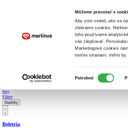
Doručenie
Kníhkupectvá
Knihovrátok
Poukážky
Knižný blog
Kontakt
Môžeme pracovať s cooki
Aby sme vedeli, ako sa na 
zbierame cookies. Niektor
E-knihy
Audioknihy
Hry
Filmy
Knihy
Doplnky
toho používame analytické
vás zlepšovať. Personaliz
Vyhľadávanie
Marketingové cookies nám 
tretími stranami. Veľmi b
Prihlásiť
Vyhľadávanie
Výber
Knihy
Potrebné
P
súhlasu
E-knihy
Audioknihy
Hry
Filmy
Doplnky
Beletria