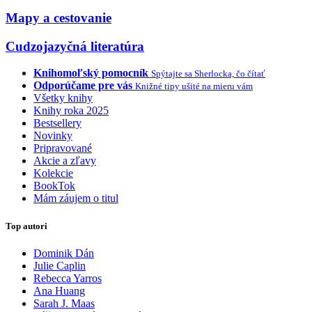
Mapy a cestovanie
Cudzojazyčná literatúra
Knihomoľský pomocník
Spýtajte sa Sherlocka, čo čítať
Odporúčame pre vás
Knižné tipy ušité na mieru vám
Všetky knihy
Knihy roka 2025
Bestsellery
Novinky
Pripravované
Akcie a zľavy
Kolekcie
BookTok
Mám záujem o titul
Top autori
Dominik Dán
Julie Caplin
Rebecca Yarros
Ana Huang
Sarah J. Maas