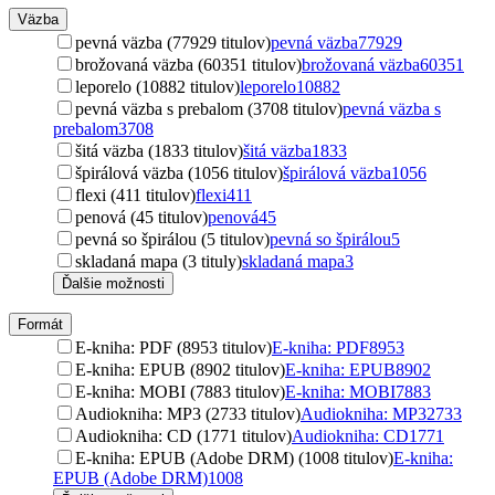
Väzba
pevná väzba (77929 titulov)
pevná väzba
77929
brožovaná väzba (60351 titulov)
brožovaná väzba
60351
leporelo (10882 titulov)
leporelo
10882
pevná väzba s prebalom (3708 titulov)
pevná väzba s
prebalom
3708
šitá väzba (1833 titulov)
šitá väzba
1833
špirálová väzba (1056 titulov)
špirálová väzba
1056
flexi (411 titulov)
flexi
411
penová (45 titulov)
penová
45
pevná so špirálou (5 titulov)
pevná so špirálou
5
skladaná mapa (3 tituly)
skladaná mapa
3
Ďalšie možnosti
Formát
E-kniha: PDF (8953 titulov)
E-kniha: PDF
8953
E-kniha: EPUB (8902 titulov)
E-kniha: EPUB
8902
E-kniha: MOBI (7883 titulov)
E-kniha: MOBI
7883
Audiokniha: MP3 (2733 titulov)
Audiokniha: MP3
2733
Audiokniha: CD (1771 titulov)
Audiokniha: CD
1771
E-kniha: EPUB (Adobe DRM) (1008 titulov)
E-kniha:
EPUB (Adobe DRM)
1008