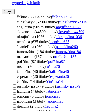
vypredaných kníh
Jazyk
čeština (86954 titulov)
čeština
86954
cudzí jazyk (52904 titulov)
cudzí jazyk
52904
angličtina (50525 titulov)
angličtina
50525
slovenčina (44500 titulov)
slovenčina
44500
ukrajinčina (1036 titulov)
ukrajinčina
1036
nemčina (635 titulov)
nemčina
635
španielčina (260 titulov)
španielčina
260
francúzština (184 titulov)
francúzština
184
maďarčina (137 titulov)
maďarčina
137
poľština (87 titulov)
poľština
87
ruština (76 titulov)
ruština
76
taliančina (46 titulov)
taliančina
46
esperanto (26 titulov)
esperanto
26
čínština (14 titulov)
čínština
14
rusínsky jazyk (9 titulov)
rusínsky jazyk
9
latinčina (7 titulov)
latinčina
7
rómčina (5 titulov)
rómčina
5
japončina (3 tituly)
japončina
3
gréčtina (2 tituly)
gréčtina
2