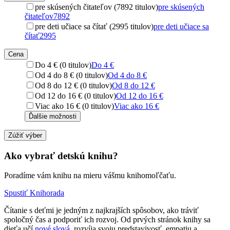
pre skúsených čitateľov (7892 titulov)
pre skúsených
čitateľov
7892
pre deti učiace sa čítať (2995 titulov)
pre deti učiace sa
čítať
2995
Cena
Do 4 € (0 titulov)
Do 4 €
Od 4 do 8 € (0 titulov)
Od 4 do 8 €
Od 8 do 12 € (0 titulov)
Od 8 do 12 €
Od 12 do 16 € (0 titulov)
Od 12 do 16 €
Viac ako 16 € (0 titulov)
Viac ako 16 €
Ďalšie možnosti
Zúžiť výber
Ako vybrať detskú knihu?
Poradíme vám knihu na mieru vášmu knihomoľčaťu.
Spustiť Knihorada
Čítanie s deťmi je jedným z najkrajších spôsobov, ako tráviť
spoločný čas a podporiť ich rozvoj. Od prvých stránok knihy sa
dieťa učí
nové slová
, rozvíja svoju predstavivosť, empatiu a