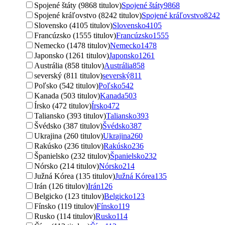
Spojené štáty (9868 titulov)
Spojené štáty
9868
Spojené kráľovstvo (8242 titulov)
Spojené kráľovstvo
8242
Slovensko (4105 titulov)
Slovensko
4105
Francúzsko (1555 titulov)
Francúzsko
1555
Nemecko (1478 titulov)
Nemecko
1478
Japonsko (1261 titulov)
Japonsko
1261
Austrália (858 titulov)
Austrália
858
severský (811 titulov)
severský
811
Poľsko (542 titulov)
Poľsko
542
Kanada (503 titulov)
Kanada
503
Írsko (472 titulov)
Írsko
472
Taliansko (393 titulov)
Taliansko
393
Švédsko (387 titulov)
Švédsko
387
Ukrajina (260 titulov)
Ukrajina
260
Rakúsko (236 titulov)
Rakúsko
236
Španielsko (232 titulov)
Španielsko
232
Nórsko (214 titulov)
Nórsko
214
Južná Kórea (135 titulov)
Južná Kórea
135
Irán (126 titulov)
Irán
126
Belgicko (123 titulov)
Belgicko
123
Fínsko (119 titulov)
Fínsko
119
Rusko (114 titulov)
Rusko
114