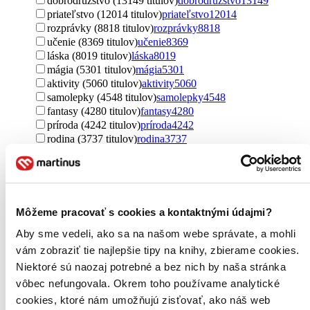
dobrodružstvo (13149 titulov)
dobrodružstvo
13149
priateľstvo (12014 titulov)
priateľstvo
12014
rozprávky (8818 titulov)
rozprávky
8818
učenie (8369 titulov)
učenie
8369
láska (8019 titulov)
láska
8019
mágia (5301 titulov)
mágia
5301
aktivity (5060 titulov)
aktivity
5060
samolepky (4548 titulov)
samolepky
4548
fantasy (4280 titulov)
fantasy
4280
príroda (4242 titulov)
príroda
4242
rodina (3737 titulov)
rodina
3737
omaľovánka (3360 titulov)
omaľovánka
3360
tajomstvo (2789 titulov)
tajomstvo
2789
slovná zásoba (2642 titulov)
slovná zásoba
2642
rozvoj myslenia (2577 titulov)
rozvoj myslenia
2577
predškoláci (2554 titulov)
predškoláci
2554
Môžeme pracovať s cookies a kontaktnými údajmi?
kreativita (2177 titulov)
kreativita
2177
Aby sme vedeli, ako sa na našom webe správate, a mohli
komiks (2048 titulov)
komiks
2048
maľovanie (1949 titulov)
maľovanie
1949
vám zobraziť tie najlepšie tipy na knihy, zbierame cookies.
lgbtq+ (1835 titulov)
lgbtq+
1835
Niektoré sú naozaj potrebné a bez nich by naša stránka
vzťahy (1830 titulov)
vzťahy
1830
vôbec nefungovala. Okrem toho používame analytické
humor (1822 titulov)
humor
1822
cookies, ktoré nám umožňujú zisťovať, ako náš web
záhady (1786 titulov)
záhady
1786