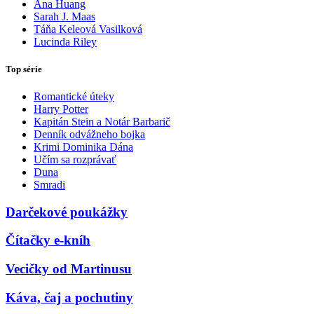
Ana Huang
Sarah J. Maas
Táňa Keleová Vasilková
Lucinda Riley
Top série
Romantické úteky
Harry Potter
Kapitán Stein a Notár Barbarič
Denník odvážneho bojka
Krimi Dominika Dána
Učím sa rozprávať
Duna
Smradi
Darčekové poukážky
Čítačky e-kníh
Vecičky od Martinusu
Káva, čaj a pochutiny