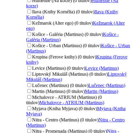
Humenné (Na korze) (0 titulov)
Humenné (Na
korze)
Ilava (Knihy Kornélia) (0 titulov)
Ilava (Knihy
Kornélia)
Kežmarok (Alter ego) (0 titulov)
Kežmarok (Alter
ego)
Košice - Galéria (Martinus) (0 titulov)
Košice -
Galéria (Martinus)
Košice - Urban (Martinus) (0 titulov)
Košice - Urban
(Martinus)
Krupina (Ferove knihy) (0 titulov)
Krupina (Ferove
knihy)
Levice (Martinus) (0 titulov)
Levice (Martinus)
Liptovský Mikuláš (Martinus) (0 titulov)
Liptovský
Mikuláš (Martinus)
Lučenec (Martinus) (0 titulov)
Lučenec (Martinus)
Martin (Martinus) (0 titulov)
Martin (Martinus)
Michalovce - ATRIUM (Martinus) (0
titulov)
Michalovce - ATRIUM (Martinus)
Myjava (Kniha Myjava) (0 titulov)
Myjava (Kniha
Myjava)
Nitra - Centro (Martinus) (0 titulov)
Nitra - Centro
(Martinus)
Nitra - Promenada (Martinus) (0 titulov)
Nitra -