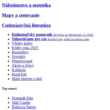
Náboženstvo a ezoterika
Mapy a cestovanie
Cudzojazyčná literatúra
Knihomoľský pomocník
Spýtajte sa Sherlocka, čo čítať
Odporúčame pre vás
Knižné tipy ušité na mieru vám
Všetky knihy
Knihy roka 2025
Bestsellery
Novinky
Pripravované
Akcie a zľavy
Kolekcie
BookTok
Mám záujem o titul
Top autori
Dominik Dán
Julie Caplin
Rebecca Yarros