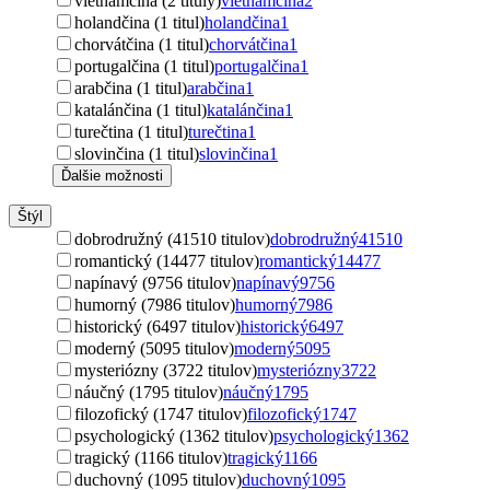
vietnamčina (2 tituly)
vietnamčina
2
holandčina (1 titul)
holandčina
1
chorvátčina (1 titul)
chorvátčina
1
portugalčina (1 titul)
portugalčina
1
arabčina (1 titul)
arabčina
1
katalánčina (1 titul)
katalánčina
1
turečtina (1 titul)
turečtina
1
slovinčina (1 titul)
slovinčina
1
Ďalšie možnosti
Štýl
dobrodružný (41510 titulov)
dobrodružný
41510
romantický (14477 titulov)
romantický
14477
napínavý (9756 titulov)
napínavý
9756
humorný (7986 titulov)
humorný
7986
historický (6497 titulov)
historický
6497
moderný (5095 titulov)
moderný
5095
mysteriózny (3722 titulov)
mysteriózny
3722
náučný (1795 titulov)
náučný
1795
filozofický (1747 titulov)
filozofický
1747
psychologický (1362 titulov)
psychologický
1362
tragický (1166 titulov)
tragický
1166
duchovný (1095 titulov)
duchovný
1095