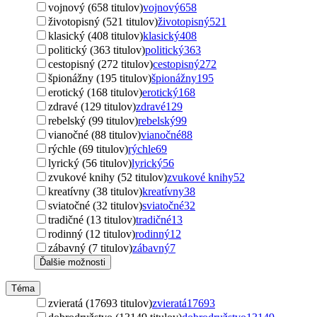
vojnový (658 titulov)
vojnový
658
životopisný (521 titulov)
životopisný
521
klasický (408 titulov)
klasický
408
politický (363 titulov)
politický
363
cestopisný (272 titulov)
cestopisný
272
špionážny (195 titulov)
špionážny
195
erotický (168 titulov)
erotický
168
zdravé (129 titulov)
zdravé
129
rebelský (99 titulov)
rebelský
99
vianočné (88 titulov)
vianočné
88
rýchle (69 titulov)
rýchle
69
lyrický (56 titulov)
lyrický
56
zvukové knihy (52 titulov)
zvukové knihy
52
kreatívny (38 titulov)
kreatívny
38
sviatočné (32 titulov)
sviatočné
32
tradičné (13 titulov)
tradičné
13
rodinný (12 titulov)
rodinný
12
zábavný (7 titulov)
zábavný
7
Ďalšie možnosti
Téma
zvieratá (17693 titulov)
zvieratá
17693