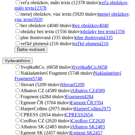
veľa obrázkov, málo textu (12378 titulov)
veľa obrázkov,
málo textu
12378
menej obrázkov, viac textu (5920 titulov)
menej obrázkov,
viac textu
5920
bez obrázkov (4040 titulov)
bez obrázkov
4040
obrázky bez textu (1556 titulov)
obrázky bez textu
1556
plne ilustrovaná (335 titulov)
plne ilustrovaná
335
veľké písmená (216 titulov)
veľké písmená
216
Ďalšie možnosti
Vydavateľstvo
Svojtka&Co. (6658 titulov)
Svojtka&Co.
6658
Nakladatelství Fragment (5748 titulov)
Nakladatelství
Fragment
5748
Slovart (5209 titulov)
Slovart
5209
Albatros CZ (4589 titulov)
Albatros CZ
4589
Fragment (4284 titulov)
Fragment
4284
Egmont ČR (3704 titulov)
Egmont ČR
3704
HarperCollins (2975 titulov)
HarperCollins
2975
CPRESS (2654 titulov)
CPRESS
2654
CooBoo CZ (2620 titulov)
CooBoo CZ
2620
Albatros SK (2483 titulov)
Albatros SK
2483
Egmont SK (2457 titulov)
Egmont SK
2457