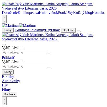
Doručenie
Kníhkupectvá
Knihovrátok
Poukážky
Knižný blog
Kontakt
E-knihy
Audioknihy
Hry
Filmy
Knihy
Doplnky
Vyhľadávanie
Prihlásiť
Vyhľadávanie
Knihy
E-knihy
Audioknihy
Hry
Filmy
Doplnky