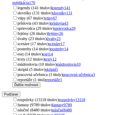
publikácia
170
legendy (141 titulov)
legendy
141
slovníky (131 titulov)
slovníky
131
vtipy (67 titulov)
vtipy
67
príslovia (43 titulov)
príslovia
43
sprievodca (29 titulov)
sprievodca
29
fejtóny (26 titulov)
fejtóny
26
úvahy (23 titulov)
úvahy
23
scenáre (17 titulov)
scenáre
17
postrehy (14 titulov)
postrehy
14
esej (14 titulov)
esej
14
texty (12 titulov)
texty
12
múdroslovia (10 titulov)
múdroslovia
10
skriptá (5 titulov)
skriptá
5
pracovná učebnica (3 tituly)
pracovná učebnica
3
reportáže (1 titul)
reportáže
1
Ďalšie možnosti
Podžáner
rozprávky (13118 titulov)
rozprávky
13118
fantasy (9789 titulov)
fantasy
9789
náučné (8480 titulov)
náučné
8480