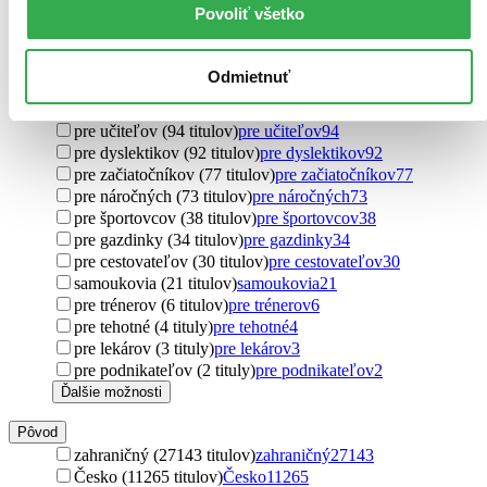
pre prvákov (702 titulov)
pre prvákov
702
Povoliť všetko
pre žiakov (412 titulov)
pre žiakov
412
pre rodičov (322 titulov)
pre rodičov
322
pre študentov (270 titulov)
pre študentov
270
Odmietnuť
pre rebelky (166 titulov)
pre rebelky
166
pre kresťanov (132 titulov)
pre kresťanov
132
pre učiteľov (94 titulov)
pre učiteľov
94
pre dyslektikov (92 titulov)
pre dyslektikov
92
pre začiatočníkov (77 titulov)
pre začiatočníkov
77
pre náročných (73 titulov)
pre náročných
73
pre športovcov (38 titulov)
pre športovcov
38
pre gazdinky (34 titulov)
pre gazdinky
34
pre cestovateľov (30 titulov)
pre cestovateľov
30
samoukovia (21 titulov)
samoukovia
21
pre trénerov (6 titulov)
pre trénerov
6
pre tehotné (4 tituly)
pre tehotné
4
pre lekárov (3 tituly)
pre lekárov
3
pre podnikateľov (2 tituly)
pre podnikateľov
2
Ďalšie možnosti
Pôvod
zahraničný (27143 titulov)
zahraničný
27143
Česko (11265 titulov)
Česko
11265