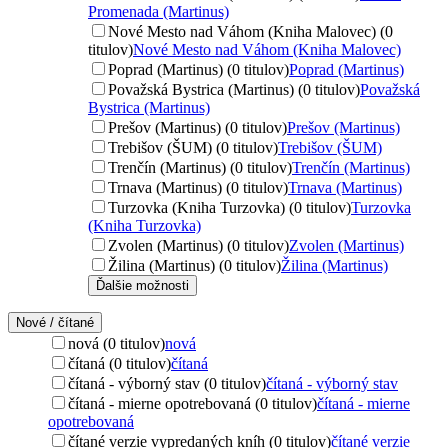
Promenada (Martinus)
Nové Mesto nad Váhom (Kniha Malovec) (0
titulov)
Nové Mesto nad Váhom (Kniha Malovec)
Poprad (Martinus) (0 titulov)
Poprad (Martinus)
Považská Bystrica (Martinus) (0 titulov)
Považská
Bystrica (Martinus)
Prešov (Martinus) (0 titulov)
Prešov (Martinus)
Trebišov (ŠUM) (0 titulov)
Trebišov (ŠUM)
Trenčín (Martinus) (0 titulov)
Trenčín (Martinus)
Trnava (Martinus) (0 titulov)
Trnava (Martinus)
Turzovka (Kniha Turzovka) (0 titulov)
Turzovka
(Kniha Turzovka)
Zvolen (Martinus) (0 titulov)
Zvolen (Martinus)
Žilina (Martinus) (0 titulov)
Žilina (Martinus)
Ďalšie možnosti
Nové / čítané
nová (0 titulov)
nová
čítaná (0 titulov)
čítaná
čítaná - výborný stav (0 titulov)
čítaná - výborný stav
čítaná - mierne opotrebovaná (0 titulov)
čítaná - mierne
opotrebovaná
čítané verzie vypredaných kníh (0 titulov)
čítané verzie