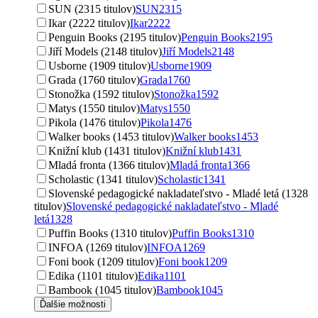
SUN (2315 titulov)
SUN
2315
Ikar (2222 titulov)
Ikar
2222
Penguin Books (2195 titulov)
Penguin Books
2195
Jiří Models (2148 titulov)
Jiří Models
2148
Usborne (1909 titulov)
Usborne
1909
Grada (1760 titulov)
Grada
1760
Stonožka (1592 titulov)
Stonožka
1592
Matys (1550 titulov)
Matys
1550
Pikola (1476 titulov)
Pikola
1476
Walker books (1453 titulov)
Walker books
1453
Knižní klub (1431 titulov)
Knižní klub
1431
Mladá fronta (1366 titulov)
Mladá fronta
1366
Scholastic (1341 titulov)
Scholastic
1341
Slovenské pedagogické nakladateľstvo - Mladé letá (1328
titulov)
Slovenské pedagogické nakladateľstvo - Mladé
letá
1328
Puffin Books (1310 titulov)
Puffin Books
1310
INFOA (1269 titulov)
INFOA
1269
Foni book (1209 titulov)
Foni book
1209
Edika (1101 titulov)
Edika
1101
Bambook (1045 titulov)
Bambook
1045
Ďalšie možnosti