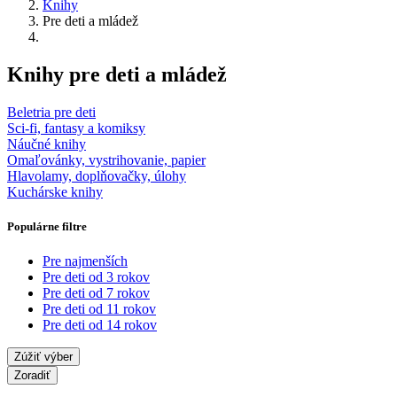
Knihy
Pre deti a mládež
Knihy pre deti a mládež
Beletria pre deti
Sci-fi, fantasy a komiksy
Náučné knihy
Omaľovánky, vystrihovanie, papier
Hlavolamy, doplňovačky, úlohy
Kuchárske knihy
Populárne filtre
Pre najmenších
Pre deti od 3 rokov
Pre deti od 7 rokov
Pre deti od 11 rokov
Pre deti od 14 rokov
Zúžiť výber
Zoradiť