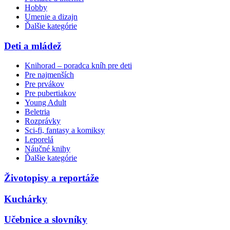
Hobby
Umenie a dizajn
Ďalšie kategórie
Deti a mládež
Knihorad – poradca kníh pre deti
Pre najmenších
Pre prvákov
Pre pubertiakov
Young Adult
Beletria
Rozprávky
Sci-fi, fantasy a komiksy
Leporelá
Náučné knihy
Ďalšie kategórie
Životopisy a reportáže
Kuchárky
Učebnice a slovníky