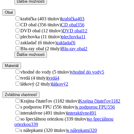
Ďalšie možnosti
Obal
krabička (403 titulov)
krabička
403
CD obal (356 titulov)
CD obal
356
DVD obal (12 titulov)
DVD obal
12
plechovka (11 titulov)
plechovka
11
zakladač (6 titulov)
zakladač
6
Blu-ray obal (2 tituly)
Blu-ray obal
2
Ďalšie možnosti
Materiál
vhodné do vody (5 titulov)
vhodné do vody
5
tvrdá (4 tituly)
tvrdá
4
látkový (2 tituly)
látkový
2
Zvláštna vlastnosť
Krajina čitateľov (1182 titulov)
Krajina čitateľov
1182
s podporou FPU (556 titulov)
s podporou FPU
556
interaktívne (491 titulov)
interaktívne
491
so špeciálnou oriezkou (339 titulov)
so špeciálnou
oriezkou
339
s nálepkami (320 titulov)
s nálepkami
320