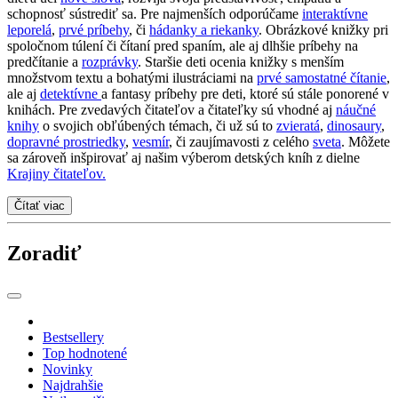
schopnosť sústrediť sa. Pre najmenších odporúčame
interaktívne
leporelá
,
prvé príbehy
, či
hádanky a riekanky
. Obrázkové knižky pri
spoločnom túlení či čítaní pred spaním, ale aj dlhšie príbehy na
predčítanie a
rozprávky
. Staršie deti ocenia knižky s menším
množstvom textu a bohatými ilustráciami na
prvé samostatné čítanie
,
ale aj
detektívne
a fantasy príbehy pre deti, ktoré sú stále ponorené v
knihách. Pre zvedavých čitateľov a čitateľky sú vhodné aj
náučné
knihy
o svojich obľúbených témach, či už sú to
zvieratá
,
dinosaury
,
dopravné prostriedky
,
vesmír
, či zaujímavosti z celého
sveta
. Môžete
sa zároveň inšpirovať aj našim výberom detských kníh z dielne
Krajiny čitateľov.
Čítať viac
Zoradiť
Bestsellery
Top hodnotené
Novinky
Najdrahšie