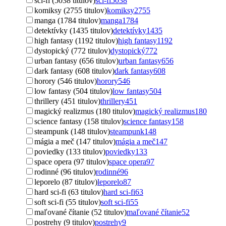
sci-fi (5038 titulov)
sci-fi
5038
komiksy (2755 titulov)
komiksy
2755
manga (1784 titulov)
manga
1784
detektívky (1435 titulov)
detektívky
1435
high fantasy (1192 titulov)
high fantasy
1192
dystopický (772 titulov)
dystopický
772
urban fantasy (656 titulov)
urban fantasy
656
dark fantasy (608 titulov)
dark fantasy
608
horory (546 titulov)
horory
546
low fantasy (504 titulov)
low fantasy
504
thrillery (451 titulov)
thrillery
451
magický realizmus (180 titulov)
magický realizmus
180
science fantasy (158 titulov)
science fantasy
158
steampunk (148 titulov)
steampunk
148
mágia a meč (147 titulov)
mágia a meč
147
poviedky (133 titulov)
poviedky
133
space opera (97 titulov)
space opera
97
rodinné (96 titulov)
rodinné
96
leporelo (87 titulov)
leporelo
87
hard sci-fi (63 titulov)
hard sci-fi
63
soft sci-fi (55 titulov)
soft sci-fi
55
maľované čítanie (52 titulov)
maľované čítanie
52
postrehy (9 titulov)
postrehy
9