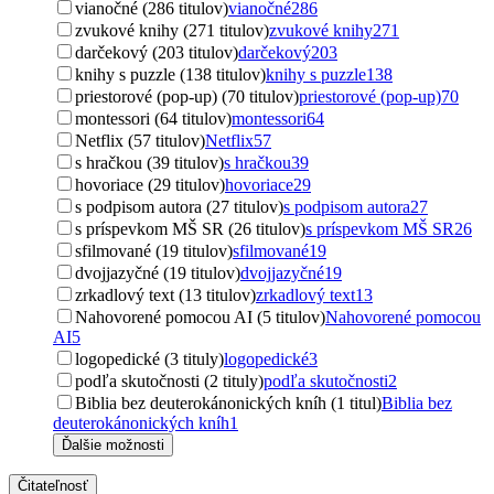
vianočné (286 titulov)
vianočné
286
zvukové knihy (271 titulov)
zvukové knihy
271
darčekový (203 titulov)
darčekový
203
knihy s puzzle (138 titulov)
knihy s puzzle
138
priestorové (pop-up) (70 titulov)
priestorové (pop-up)
70
montessori (64 titulov)
montessori
64
Netflix (57 titulov)
Netflix
57
s hračkou (39 titulov)
s hračkou
39
hovoriace (29 titulov)
hovoriace
29
s podpisom autora (27 titulov)
s podpisom autora
27
s príspevkom MŠ SR (26 titulov)
s príspevkom MŠ SR
26
sfilmované (19 titulov)
sfilmované
19
dvojjazyčné (19 titulov)
dvojjazyčné
19
zrkadlový text (13 titulov)
zrkadlový text
13
Nahovorené pomocou AI (5 titulov)
Nahovorené pomocou
AI
5
logopedické (3 tituly)
logopedické
3
podľa skutočnosti (2 tituly)
podľa skutočnosti
2
Biblia bez deuterokánonických kníh (1 titul)
Biblia bez
deuterokánonických kníh
1
Ďalšie možnosti
Čitateľnosť