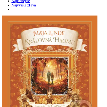
Najlacnejšie
Najvyššia zľava