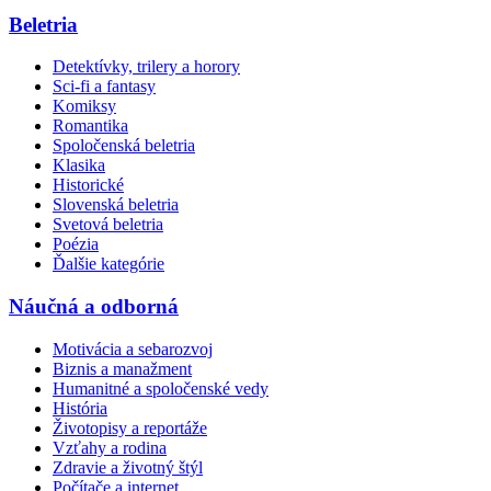
Beletria
Detektívky, trilery a horory
Sci-fi a fantasy
Komiksy
Romantika
Spoločenská beletria
Klasika
Historické
Slovenská beletria
Svetová beletria
Poézia
Ďalšie kategórie
Náučná a odborná
Motivácia a sebarozvoj
Biznis a manažment
Humanitné a spoločenské vedy
História
Životopisy a reportáže
Vzťahy a rodina
Zdravie a životný štýl
Počítače a internet