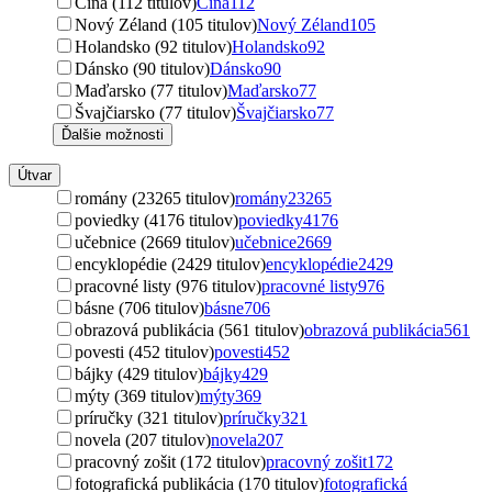
Čína (112 titulov)
Čína
112
Nový Zéland (105 titulov)
Nový Zéland
105
Holandsko (92 titulov)
Holandsko
92
Dánsko (90 titulov)
Dánsko
90
Maďarsko (77 titulov)
Maďarsko
77
Švajčiarsko (77 titulov)
Švajčiarsko
77
Ďalšie možnosti
Útvar
romány (23265 titulov)
romány
23265
poviedky (4176 titulov)
poviedky
4176
učebnice (2669 titulov)
učebnice
2669
encyklopédie (2429 titulov)
encyklopédie
2429
pracovné listy (976 titulov)
pracovné listy
976
básne (706 titulov)
básne
706
obrazová publikácia (561 titulov)
obrazová publikácia
561
povesti (452 titulov)
povesti
452
bájky (429 titulov)
bájky
429
mýty (369 titulov)
mýty
369
príručky (321 titulov)
príručky
321
novela (207 titulov)
novela
207
pracovný zošit (172 titulov)
pracovný zošit
172
fotografická publikácia (170 titulov)
fotografická