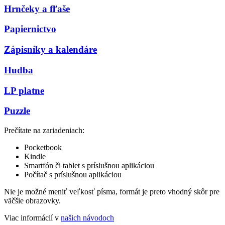
Hrnčeky a fľaše
Papiernictvo
Zápisníky a kalendáre
Hudba
LP platne
Puzzle
Prečítate na zariadeniach:
Pocketbook
Kindle
Smartfón či tablet s príslušnou aplikáciou
Počítač s príslušnou aplikáciou
Nie je možné meniť veľkosť písma, formát je preto vhodný skôr pre
väčšie obrazovky.
Viac informácií v
našich návodoch