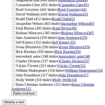
Magdalena Bílá (460 titulov)
Magdalena Bílá
460
Cassandra Clare (451 titulov)
Cassandra Clare
451
René Goscinny (441 titulov)
René Goscinny
441
David Walliams (433 titulov)
David Walliams
433
Roald Dahl (412 titulov)
Roald Dahl
412
Jacqueline Wilson (403 titulov)
Jacqueline Wilson
403
Enid Blyton (385 titulov)
Enid Blyton
385
Božena Němcová (365 titulov)
Božena Němcová
365
Jane Austenová (359 titulov)
Jane Austenová
359
Jeff Kinney (352 titulov)
Jeff Kinney
352
Ivona Březinová (350 titulov)
Ivona Březinová
350
Rick Riordan (350 titulov)
Rick Riordan
350
neuvedený autor (348 titulov)
neuvedený autor
348
Charles Dickens (337 titulov)
Charles Dickens
337
Václav Čtvrtek (321 titulov)
Václav Čtvrtek
321
William Shakespeare (318 titulov)
William Shakespeare
318
Julia Donaldson (317 titulov)
Julia Donaldson
317
Holly Webb (316 titulov)
Holly Webb
316
Hans Christian Andersen (312 titulov)
Hans Christian
Andersen
312
Ďalšie možnosti
Obrázky a text