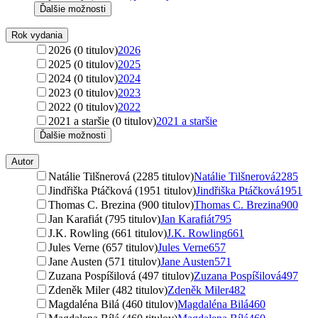
Ďalšie možnosti
Rok vydania
2026 (0 titulov)
2026
2025 (0 titulov)
2025
2024 (0 titulov)
2024
2023 (0 titulov)
2023
2022 (0 titulov)
2022
2021 a staršie (0 titulov)
2021 a staršie
Ďalšie možnosti
Autor
Natálie Tilšnerová (2285 titulov)
Natálie Tilšnerová
2285
Jindřiška Ptáčková (1951 titulov)
Jindřiška Ptáčková
1951
Thomas C. Brezina (900 titulov)
Thomas C. Brezina
900
Jan Karafiát (795 titulov)
Jan Karafiát
795
J.K. Rowling (661 titulov)
J.K. Rowling
661
Jules Verne (657 titulov)
Jules Verne
657
Jane Austen (571 titulov)
Jane Austen
571
Zuzana Pospíšilová (497 titulov)
Zuzana Pospíšilová
497
Zdeněk Miler (482 titulov)
Zdeněk Miler
482
Magdaléna Bilá (460 titulov)
Magdaléna Bilá
460