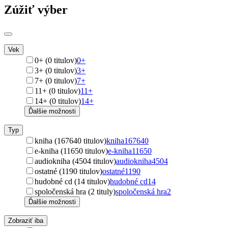
Zúžiť výber
Vek
0+ (0 titulov)
0+
3+ (0 titulov)
3+
7+ (0 titulov)
7+
11+ (0 titulov)
11+
14+ (0 titulov)
14+
Ďalšie možnosti
Typ
kniha (167640 titulov)
kniha
167640
e-kniha (11650 titulov)
e-kniha
11650
audiokniha (4504 titulov)
audiokniha
4504
ostatné (1190 titulov)
ostatné
1190
hudobné cd (14 titulov)
hudobné cd
14
spoločenská hra (2 tituly)
spoločenská hra
2
Ďalšie možnosti
Zobraziť iba