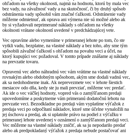
ohľadom na všetky okolnosti, najmä na hodnotu, ktorú by mala vec
bez vady, na závažnosť vady a na skutočnosť, či by druhý spôsob
odstránenia vady spôsobil vám značné ťažkosti. Odstránenie vady
môžeme odmietnuť, ak oprava ani výmena nie sú možné alebo ak
by si vyžadovali neprimerané náklady s ohľadom na všetky
okolnosti vrátane okolností uvedené v predchádzajúcej vete.
Vec opravíme alebo vymeníme v primeranej lehote po tom, čo ste
vytkli vadu, bezplatne, na vlastné náklady a bez toho, aby sme tým
spôsobili závažné ťažkostí s ohľadom na povahu veci a účel, na
ktorý kupujúci vec požadoval. V tomto prípade znášame aj náklady
na prevzatie tovaru.
Opravenú vec alebo náhradnú vec vám vrátime na vlastné náklady
rovnakým alebo obdobným spôsobom, akým sme dodali vadnú vec,
ak sa nedohodneme inak. Ak neprevezmete vec v lehote šiestich
mesiacov odo dňa, kedy ste ju mali prevziať, môžeme vec predať.
Ak ide o vec väčšej hodnoty, vopred vás o zamýšľanom predaji
upovedomíme a poskytneme vám primeranú dodatočnú lehotu na
prevzatie veci. Bezodkladne po predaji vám vyplatíme výťažok z
predaja veci po odpočítaní nákladov, ktoré sme účelne vynaložili na
jej úschovu a predaj, ak si uplatníte právo na podiel z výťažku v
primeranej lehote uvedenej v oznámení o zamýšľanom predaji veci.
Vec môžeme na vlastné náklady zničiť, ak sa ju nepodarilo predať
alebo ak predpokladaný výťažok z predaja nebude postačovať ani