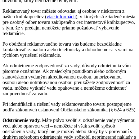
dôvodom, ktorý nemôžeme ovplyvniť.
Reklamovaný tovar môžete odovzdať aj osobne v niektorom z
našich kníhkupectiev (
viac informácii
), v ktorých sú zriadené miesta
pre osobný odber tovaru zakúpeného cez internetové kníhkupectvo,
s tým, že v predajni nemôžete priamo požadovať vybavenie
reklamácie.
Po obdržaní reklamovaného tovaru vás budeme bezodkladne
kontaktovať e-mailom alebo telefonicky a dohodneme sa s vami na
rýchlom vyriešení reklamácie.
Ak odmietneme zodpovednosť za vady, dôvody odmietnutia vám
písomne oznámime. Ak znaleckým posudkom alebo odborným
stanoviskom vydaným akreditovanou osobou, autorizovanou
osobou alebo notifikovanou osobou preukážete zodpovednosť za
vadu, môžete vytknúť vadu opakovane a nemôžeme odmietnuť
zodpovednosť za vadu.
Pri identifikácii a riešení vady reklamovaného tovaru postupujeme
podľa zákonných ustanovení Občianskeho zákonníka (§ 624 a 625).
Odstránenie vady.
Máte právo zvoliť si odstránenie vady výmenou
veci alebo opravou veci – nemôžete si však zvoliť spôsob
odstránenia vady, ktorý nie je možný alebo ktorý by v porovnaní s
druhým spôsobom odstránenia vady spôsobil neprimerané náklady s