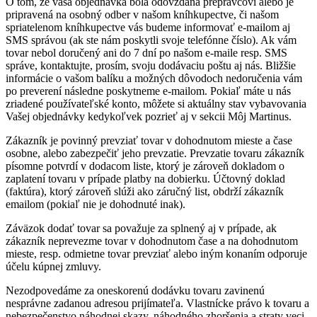
O tom, že vaša objednávka bola odovzdaná prepravcovi alebo je
pripravená na osobný odber v našom kníhkupectve, či našom
spriatelenom kníhkupectve vás budeme informovať e-mailom aj
SMS správou (ak ste nám poskytli svoje telefónne číslo). Ak vám
tovar nebol doručený ani do 7 dní po našom e-maile resp. SMS
správe, kontaktujte, prosím, svoju dodávaciu poštu aj nás. Bližšie
informácie o vašom balíku a možných dôvodoch nedoručenia vám
po preverení následne poskytneme e-mailom. Pokiaľ máte u nás
zriadené používateľské konto, môžete si aktuálny stav vybavovania
Vašej objednávky kedykoľvek pozrieť aj v sekcii Môj Martinus.
Zákazník je povinný prevziať tovar v dohodnutom mieste a čase
osobne, alebo zabezpečiť jeho prevzatie. Prevzatie tovaru zákazník
písomne potvrdí v dodacom liste, ktorý je zároveň dokladom o
zaplatení tovaru v prípade platby na dobierku. Účtovný doklad
(faktúra), ktorý zároveň slúži ako záručný list, obdrží zákazník
emailom (pokiaľ nie je dohodnuté inak).
Záväzok dodať tovar sa považuje za splnený aj v prípade, ak
zákazník neprevezme tovar v dohodnutom čase a na dohodnutom
mieste, resp. odmietne tovar prevziať alebo iným konaním odporuje
účelu kúpnej zmluvy.
Nezodpovedáme za oneskorenú dodávku tovaru zavinenú
nesprávne zadanou adresou prijímateľa. Vlastnícke právo k tovaru a
nebezpečenstvo náhodnej skazy, náhodného zhoršenia a straty veci