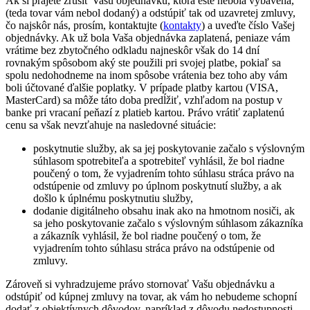
Ak si prajete zrušiť Vašu objednávku, ktorá ešte nebola vybavená,
(teda tovar vám nebol dodaný) a odstúpiť tak od uzavretej zmluvy,
čo najskôr nás, prosím, kontaktujte (
kontakty
) a uveďte číslo Vašej
objednávky. Ak už bola Vaša objednávka zaplatená, peniaze vám
vrátime bez zbytočného odkladu najneskôr však do 14 dní
rovnakým spôsobom aký ste použili pri svojej platbe, pokiaľ sa
spolu nedohodneme na inom spôsobe vrátenia bez toho aby vám
boli účtované ďalšie poplatky. V prípade platby kartou (VISA,
MasterCard) sa môže táto doba predĺžiť, vzhľadom na postup v
banke pri vracaní peňazí z platieb kartou. Právo vrátiť zaplatenú
cenu sa však nevzťahuje na nasledovné situácie:
poskytnutie služby, ak sa jej poskytovanie začalo s výslovným
súhlasom spotrebiteľa a spotrebiteľ vyhlásil, že bol riadne
poučený o tom, že vyjadrením tohto súhlasu stráca právo na
odstúpenie od zmluvy po úplnom poskytnutí služby, a ak
došlo k úplnému poskytnutiu služby,
dodanie digitálneho obsahu inak ako na hmotnom nosiči, ak
sa jeho poskytovanie začalo s výslovným súhlasom zákazníka
a zákazník vyhlásil, že bol riadne poučený o tom, že
vyjadrením tohto súhlasu stráca právo na odstúpenie od
zmluvy.
Zároveň si vyhradzujeme právo stornovať Vašu objednávku a
odstúpiť od kúpnej zmluvy na tovar, ak vám ho nebudeme schopní
dodať z objektívnych dôvodov, napríklad z dôvodu nedostupnosti