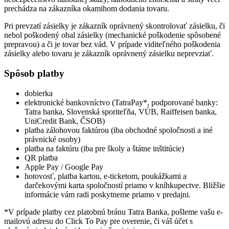
prechádza na zákazníka okamihom dodania tovaru.
Pri prevzatí zásielky je zákazník oprávnený skontrolovať zásielku, či
nebol poškodený obal zásielky (mechanické poškodenie spôsobené
prepravou) a či je tovar bez vád. V prípade viditeľného poškodenia
zásielky alebo tovaru je zákazník oprávnený zásielku neprevziať.
Spôsob platby
dobierka
elektronické bankovníctvo (TatraPay*, podporované banky:
Tatra banka, Slovenská sporiteľňa, VÚB, Raiffeisen banka,
UniCredit Bank, ČSOB)
platba zálohovou faktúrou (iba obchodné spoločnosti a iné
právnické osoby)
platba na faktúru (iba pre školy a štátne inštitúcie)
QR platba
Apple Pay / Google Pay
hotovosť, platba kartou, e-ticketom, poukážkami a
darčekovými karta spoločností priamo v kníhkupectve. Bližšie
informácie vám radi poskytneme priamo v predajni.
*V prípade platby cez platobnú bránu Tatra Banka, pošleme vašu e-
mailovú adresu do Click To Pay pre overenie, či váš účet s