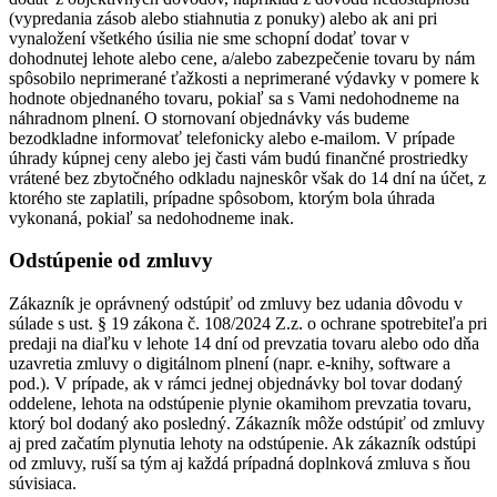
(vypredania zásob alebo stiahnutia z ponuky) alebo ak ani pri
vynaložení všetkého úsilia nie sme schopní dodať tovar v
dohodnutej lehote alebo cene, a/alebo zabezpečenie tovaru by nám
spôsobilo neprimerané ťažkosti a neprimerané výdavky v pomere k
hodnote objednaného tovaru, pokiaľ sa s Vami nedohodneme na
náhradnom plnení. O stornovaní objednávky vás budeme
bezodkladne informovať telefonicky alebo e-mailom. V prípade
úhrady kúpnej ceny alebo jej časti vám budú finančné prostriedky
vrátené bez zbytočného odkladu najneskôr však do 14 dní na účet, z
ktorého ste zaplatili, prípadne spôsobom, ktorým bola úhrada
vykonaná, pokiaľ sa nedohodneme inak.
Odstúpenie od zmluvy
Zákazník je oprávnený odstúpiť od zmluvy bez udania dôvodu v
súlade s ust. § 19 zákona č. 108/2024 Z.z. o ochrane spotrebiteľa pri
predaji na diaľku v lehote 14 dní od prevzatia tovaru alebo odo dňa
uzavretia zmluvy o digitálnom plnení (napr. e-knihy, software a
pod.). V prípade, ak v rámci jednej objednávky bol tovar dodaný
oddelene, lehota na odstúpenie plynie okamihom prevzatia tovaru,
ktorý bol dodaný ako posledný. Zákazník môže odstúpiť od zmluvy
aj pred začatím plynutia lehoty na odstúpenie. Ak zákazník odstúpi
od zmluvy, ruší sa tým aj každá prípadná doplnková zmluva s ňou
súvisiaca.