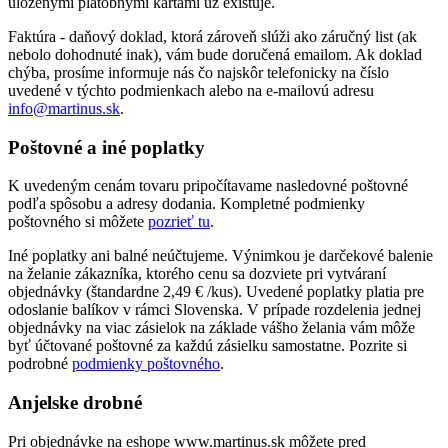
uloženými platobnými kartami už existuje.
Faktúra - daňový doklad, ktorá zároveň slúži ako záručný list (ak
nebolo dohodnuté inak), vám bude doručená emailom. Ak doklad
chýba, prosíme informuje nás čo najskôr telefonicky na číslo
uvedené v týchto podmienkach alebo na e-mailovú adresu
info@martinus.sk
.
Poštovné a iné poplatky
K uvedeným cenám tovaru pripočítavame nasledovné poštovné
podľa spôsobu a adresy dodania. Kompletné podmienky
poštovného si môžete
pozrieť tu
.
Iné poplatky ani balné neúčtujeme. Výnimkou je darčekové balenie
na želanie zákazníka, ktorého cenu sa dozviete pri vytváraní
objednávky (štandardne 2,49 € /kus). Uvedené poplatky platia pre
odoslanie balíkov v rámci Slovenska. V prípade rozdelenia jednej
objednávky na viac zásielok na základe vášho želania vám môže
byť účtované poštovné za každú zásielku samostatne. Pozrite si
podrobné
podmienky poštovného
.
Anjelske drobné
Pri objednávke na eshope www.martinus.sk môžete pred