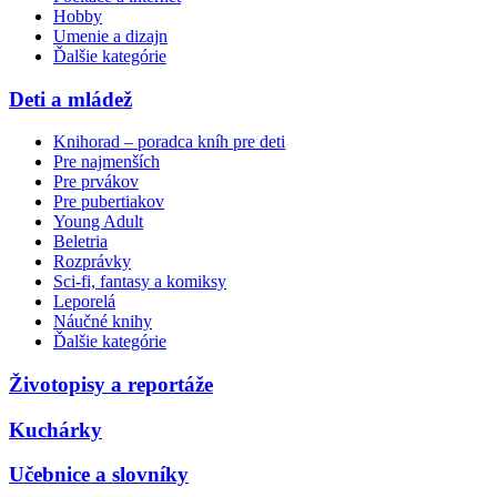
Hobby
Umenie a dizajn
Ďalšie kategórie
Deti a mládež
Knihorad – poradca kníh pre deti
Pre najmenších
Pre prvákov
Pre pubertiakov
Young Adult
Beletria
Rozprávky
Sci-fi, fantasy a komiksy
Leporelá
Náučné knihy
Ďalšie kategórie
Životopisy a reportáže
Kuchárky
Učebnice a slovníky