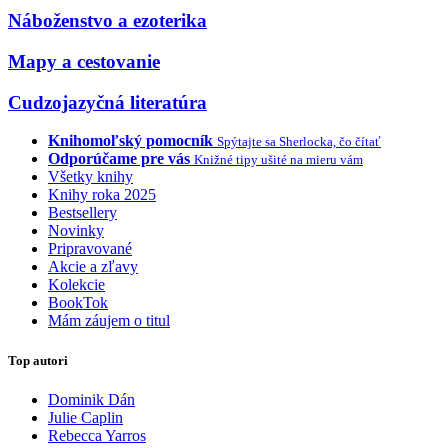
Náboženstvo a ezoterika
Mapy a cestovanie
Cudzojazyčná literatúra
Knihomoľský pomocník
Spýtajte sa Sherlocka, čo čítať
Odporúčame pre vás
Knižné tipy ušité na mieru vám
Všetky knihy
Knihy roka 2025
Bestsellery
Novinky
Pripravované
Akcie a zľavy
Kolekcie
BookTok
Mám záujem o titul
Top autori
Dominik Dán
Julie Caplin
Rebecca Yarros