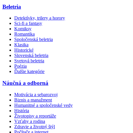
Beletria
Detektívky, trilery a horory
Sci-fi a fantasy
Komiksy
Romantika
Spoločenská beletria
Klasika
Historické
Slovenská beletria
Svetová beletria
Poézia
Ďalšie kategórie
Náučná a odborná
Motivácia a sebarozvoj
Biznis a manažment
Humanitné a spoločenské vedy
História
Životopisy a reportáže
Vzťahy a rodina
Zdravie a životný štýl
Počítače a internet