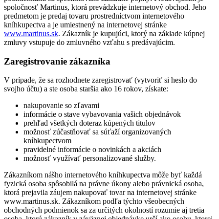
spoločnosť Martinus, ktorá prevádzkuje internetový obchod. Jeho
predmetom je predaj tovaru prostredníctvom internetového
kníhkupectva a je umiestnený na internetovej stránke
www.martinus.sk
. Zákazník je kupujúci, ktorý na základe kúpnej
zmluvy vstupuje do zmluvného vzťahu s predávajúcim.
Zaregistrovanie zákazníka
V prípade, že sa rozhodnete zaregistrovať (vytvoriť si heslo do
svojho účtu) a ste osoba staršia ako 16 rokov, získate:
nakupovanie so zľavami
informácie o stave vybavovania vašich objednávok
prehľad všetkých doteraz kúpených titulov
možnosť zúčastňovať sa súťaží organizovaných
kníhkupectvom
pravidelné informácie o novinkách a akciách
možnosť využívať personalizované služby.
Zákazníkom nášho internetového kníhkupectva môže byť každá
fyzická osoba spôsobilá na právne úkony alebo právnická osoba,
ktorá prejavila záujem nakupovať tovar na internetovej stránke
www.martinus.sk. Zákazníkom podľa týchto všeobecných
obchodných podmienok sa za určitých okolností rozumie aj tretia
osoba, ktorú zákazník v záväznej objednávke určí ako osobu, ktorej