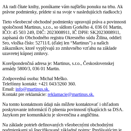
Ak radi čítate knihy, ponúkame vám najširšiu ponuku na trhu. Ak
právne podmienky, prídete si na svoje v nasledujúcich riadkoch:)
Tieto všeobecné obchodné podmienky upravujú práva a povinnosti
spoločnosti Martinus, s.r.o., so sídlom Gorkého 4, 036 01 Martin,
IČO: 45 503 249, DIČ: 2023008911, IČ DPH: SK2023008911,
zapísaná do Obchodného registra Okresného súdu Žilina, oddiel:
Sro, vložka číslo: 52711/L (ďalej len “Martinus”) a našich
zákazníkov, ktoré vyplývajú zo zmluvného vzťahu na základe
uzavretej kúpnej zmluvy.
Korešpondenčná adresa je: Martinus, s.r.o., Československej
armády 5800/3, 036 01 Martin.
Zodpovedná osoba: Michal Meško.
Telefónny kontakt: +421 043/3260 360.
Email:
info@martinus.sk.
Kontakt pre reklamácie:
reklamacie@martinus.sk.
Na tomto kontaktnom údaji nás môžete kontaktovať i ohľadom
poskytovanie informácií či plnenia povinností týkajúcich sa DSA.
Jazykom pre komunikáciu je slovenčina a angličtina.
Na základe potrieb definovaných všeobecnými obchodnými
podmienkami sú špecifikované základné pojmy: Predávajúcim je