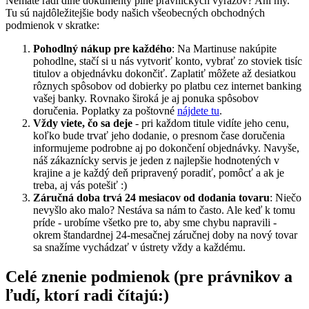
Nemáte radi dlhé dokumenty plné právnických výrazov? Ani my.
Tu sú najdôležitejšie body našich všeobecných obchodných
podmienok v skratke:
Pohodlný nákup pre každého
: Na Martinuse nakúpite
pohodlne, stačí si u nás vytvoriť konto, vybrať zo stoviek tisíc
titulov a objednávku dokončiť. Zaplatiť môžete až desiatkou
rôznych spôsobov od dobierky po platbu cez internet banking
vašej banky. Rovnako široká je aj ponuka spôsobov
doručenia. Poplatky za poštovné
nájdete tu
.
Vždy viete, čo sa deje
- pri každom titule vidíte jeho cenu,
koľko bude trvať jeho dodanie, o presnom čase doručenia
informujeme podrobne aj po dokončení objednávky. Navyše,
náš zákaznícky servis je jeden z najlepšie hodnotených v
krajine a je každý deň pripravený poradiť, pomôcť a ak je
treba, aj vás potešiť :)
Záručná doba trvá 24 mesiacov od dodania tovaru
: Niečo
nevyšlo ako malo? Nestáva sa nám to často. Ale keď k tomu
príde - urobíme všetko pre to, aby sme chybu napravili -
okrem štandardnej 24-mesačnej záručnej doby na nový tovar
sa snažíme vychádzať v ústrety vždy a každému.
Celé znenie podmienok (pre právnikov a
ľudí, ktorí radi čítajú:)