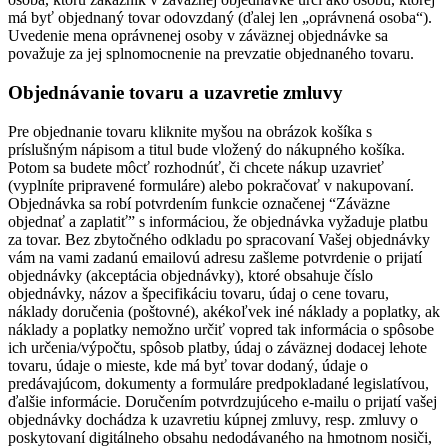
má byť objednaný tovar odovzdaný (ďalej len „oprávnená osoba“).
Uvedenie mena oprávnenej osoby v záväznej objednávke sa
považuje za jej splnomocnenie na prevzatie objednaného tovaru.
Objednávanie tovaru a uzavretie zmluvy
Pre objednanie tovaru kliknite myšou na obrázok košíka s
príslušným nápisom a titul bude vložený do nákupného košíka.
Potom sa budete môcť rozhodnúť, či chcete nákup uzavrieť
(vyplníte pripravené formuláre) alebo pokračovať v nakupovaní.
Objednávka sa robí potvrdením funkcie označenej “Záväzne
objednať a zaplatiť” s informáciou, že objednávka vyžaduje platbu
za tovar. Bez zbytočného odkladu po spracovaní Vašej objednávky
vám na vami zadanú emailovú adresu zašleme potvrdenie o prijatí
objednávky (akceptácia objednávky), ktoré obsahuje číslo
objednávky, názov a špecifikáciu tovaru, údaj o cene tovaru,
náklady doručenia (poštovné), akékoľvek iné náklady a poplatky, ak
náklady a poplatky nemožno určiť vopred tak informácia o spôsobe
ich určenia/výpočtu, spôsob platby, údaj o záväznej dodacej lehote
tovaru, údaje o mieste, kde má byť tovar dodaný, údaje o
predávajúcom, dokumenty a formuláre predpokladané legislatívou,
ďalšie informácie. Doručením potvrdzujúceho e-mailu o prijatí vašej
objednávky dochádza k uzavretiu kúpnej zmluvy, resp. zmluvy o
poskytovaní digitálneho obsahu nedodávaného na hmotnom nosiči,