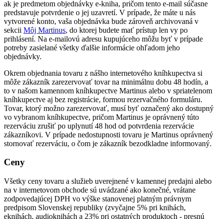
ak je predmetom objednávky e-kniha, pričom tento e-mail súčasne
predstavuje potvrdenie o jej uzavretí. V prípade, že máte u nás
vytvorené konto, vaša objednávka bude zároveň archivovaná v
sekcii
Môj Martinus
, do ktorej budete mať prístup len vy po
prihlásení. Na e-mailovú adresu kupujúceho môžu byť v prípade
potreby zasielané všetky ďalšie informácie ohľadom jeho
objednávky.
Okrem objednania tovaru z nášho internetového kníhkupectva si
môže zákazník zarezervovať tovar na minimálnu dobu 48 hodín, a
to v našom kamennom kníhkupectve Martinus alebo v spriatelenom
kníhkupectve aj bez registrácie, formou rezervačného formuláru.
Tovar, ktorý možno zarezervovať, musí byť označený ako dostupný
vo vybranom kníhkupectve, pričom Martinus je oprávnený túto
rezerváciu zrušiť po uplynutí 48 hod od potvrdenia rezervácie
zákazníkovi. V prípade nedostupnosti tovaru je Martinus oprávnený
stornovať rezerváciu, o čom je zákazník bezodkladne informovaný.
Ceny
Všetky ceny tovaru a služieb uverejnené v kamennej predajni alebo
na v internetovom obchode sú uvádzané ako konečné, vrátane
zodpovedajúcej DPH vo výške stanovenej platným právnym
predpisom Slovenskej republiky (zvyčajne 5% pri knihách,
eknihách, audioknihách a 23% pri ostatných produktoch - presnú