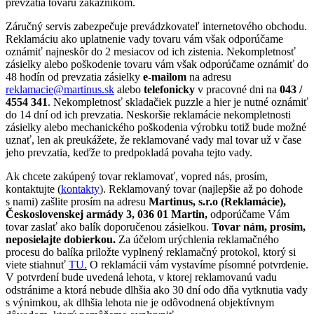
prevzatia tovaru zákazníkom.
Záručný servis zabezpečuje prevádzkovateľ internetového obchodu.
Reklamáciu ako uplatnenie vady tovaru vám však odporúčame
oznámiť najneskôr do 2 mesiacov od ich zistenia. Nekompletnosť
zásielky alebo poškodenie tovaru vám však odporúčame oznámiť do
48 hodín od prevzatia zásielky
e-mailom
na adresu
reklamacie@martinus.sk
alebo
telefonicky
v pracovné dni na
043 /
4554 341
. Nekompletnosť skladačiek puzzle a hier je nutné oznámiť
do 14 dní od ich prevzatia. Neskoršie reklamácie nekompletnosti
zásielky alebo mechanického poškodenia výrobku totiž bude možné
uznať, len ak preukážete, že reklamované vady mal tovar už v čase
jeho prevzatia, keďže to predpokladá povaha tejto vady.
Ak chcete zakúpený tovar reklamovať, vopred nás, prosím,
kontaktujte (
kontakty
). Reklamovaný tovar (najlepšie až po dohode
s nami) zašlite prosím na adresu
Martinus, s.r.o (Reklamácie),
Československej armády 3, 036 01 Martin,
odporúčame Vám
tovar zaslať ako balík doporučenou zásielkou.
Tovar nám, prosím,
neposielajte dobierkou.
Za účelom urýchlenia reklamačného
procesu do balíka priložte vyplnený reklamačný protokol, ktorý si
viete stiahnuť
TU.
O reklamácii vám vystavíme písomné potvrdenie.
V potvrdení bude uvedená lehota, v ktorej reklamovanú vadu
odstránime a ktorá nebude dlhšia ako 30 dní odo dňa vytknutia vady
s výnimkou, ak dlhšia lehota nie je odôvodnená objektívnym