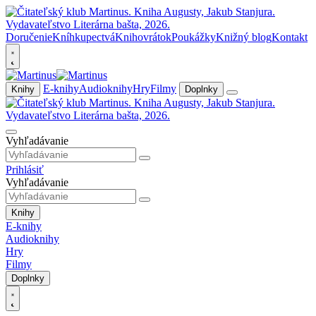
Doručenie
Kníhkupectvá
Knihovrátok
Poukážky
Knižný blog
Kontakt
E-knihy
Audioknihy
Hry
Filmy
Knihy
Doplnky
Vyhľadávanie
Prihlásiť
Vyhľadávanie
Knihy
E-knihy
Audioknihy
Hry
Filmy
Doplnky