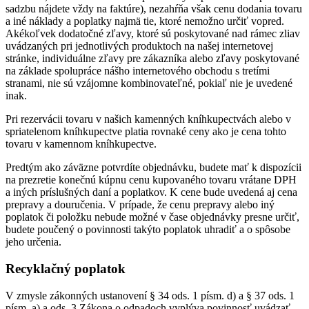
sadzbu nájdete vždy na faktúre), nezahŕňa však cenu dodania tovaru
a iné náklady a poplatky najmä tie, ktoré nemožno určiť vopred.
Akékoľvek dodatočné zľavy, ktoré sú poskytované nad rámec zliav
uvádzaných pri jednotlivých produktoch na našej internetovej
stránke, individuálne zľavy pre zákazníka alebo zľavy poskytované
na základe spolupráce nášho internetového obchodu s tretími
stranami, nie sú vzájomne kombinovateľné, pokiaľ nie je uvedené
inak.
Pri rezervácii tovaru v našich kamenných kníhkupectvách alebo v
spriatelenom kníhkupectve platia rovnaké ceny ako je cena tohto
tovaru v kamennom kníhkupectve.
Predtým ako záväzne potvrdíte objednávku, budete mať k dispozícii
na prezretie konečnú kúpnu cenu kupovaného tovaru vrátane DPH
a iných príslušných daní a poplatkov. K cene bude uvedená aj cena
prepravy a douručenia. V prípade, že cenu prepravy alebo iný
poplatok či položku nebude možné v čase objednávky presne určiť,
budete poučený o povinnosti takýto poplatok uhradiť a o spôsobe
jeho určenia.
Recyklačný poplatok
V zmysle zákonných ustanovení § 34 ods. 1 písm. d) a § 37 ods. 1
písm. a) a ods. 3 Zákona o odpadoch vyplýva povinnosť uvádzať