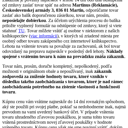
od zmluvy zaslať tovar späť na adresu
Martinus (Reklamácie),
Československej armády 3, 036 01 Martin,
odporúčame tovar
zaslať ako balík doporučenou zásielkou, tovar nám, prosím,
neposielajte dobierkou
. Za účelom urýchlenia procesu do balíka
priložte vyplnený formulár na odstúpenie od zmluvy, ktorý si viete
stiahnuť
TU
. Tovar môžete vrátiť aj osobne v niektorom z našich
kníhkupectiev (
viac informácii
), v ktorých sú zriadené miesta pre
osobný odber tovaru zakúpeného cez internetové kníhkupectvo.
Lehota na vrátenie tovaru sa považuje za zachovanú, ak bol tovar
odovzdaný na prepravu najneskôr v posledný deň lehoty.
Náklady
spojené s vrátením tovaru k nám na prevádzku znáša zákazník
.
Tovar nám, prosím, doručte kompletný, nepoškodený, podľa
možnosti v originálnom obale a nepoužívaný, inak
zákazník
zodpovedá za zníženie hodnoty tovaru, ktoré vzniklo v
dôsledku takého zaobchádzania s tovarom, ktoré je nad rámec
zaobchádzania potrebného na zistenie vlastností a funkčnosti
tovaru
.
Kúpnu cenu vám vrátime najneskôr do 14 dní rovnakým spôsobom,
aký ste použili pri svojej platbe, pokiaľ sa nedohodneme inak, najmä
prevodom na vami uvedený bankový účet. V prípade vrátenia
tovaru uhradeného zľavovou poukážkou, je suma tohto tovaru
vrátená prostredníctvom novej zľavovej poukážky v hodnote
vráteného tovaru. Kúpnu cenu však nie sme povinní vrátiť, dokým