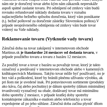
nám nie je doručený tovar alebo kým nám zákazník nepreukáže
aspoň spätné zaslanie tovaru. Pri odstúpení od zmluvy vám budú
rovnako refundované náklady dodania tovaru v rozsahu
najlacnejšieho bežného spôsobu doručenia, ktorý vám ponúkame
(t.j. bežné poštovné za doručenie zásielky Slovenskou poštou).V
prípade neoprávneného odstúpenia od zmluvy vám bude tovar
vrátený na Vaše náklady.
Reklamovanie tovaru (Vytknutie vady tovaru)
Záručná doba na tovar zakúpený v internetovom obchode
Martinus.sk
je štandardne 24 mesiacov od dodania tovaru
, v
prípade použitého tovaru a tovaru z bazáru 12 mesiacov.
Za použitý tovar a tovar z bazáru sa považuje tovar, ktorý je takto
označený a predávaný v internetovom obchode alebo v kamenných
kníhkupectvách Martinusu. Takýto tovar môže byť používaný, no je
bez vád a poškodení, ktoré by bránili plnému užívaniu výrobku, ak
pri ňom nie je uvedené inak. Pri potravinovom sortimente (produkty
ako káva, čaj alebo pochutiny) je dátum spotreby (dátum minimálnej
trvanlivosti) vyznačený na obale, dodávaný tovar má minimálnu
dobu spotreby 2 mesiace, v prípade kratšej doby spotreby
kontaktujeme zákazníka e-mailom alebo telefonicky a tovar
expedujeme až po jeho súhlase. Záručná doba začína plynúť dňom