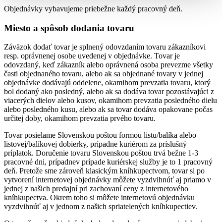
Objednávky vybavujeme priebežne každý pracovný deň.
Miesto a spôsob dodania tovaru
Záväzok dodať tovar je splnený odovzdaním tovaru zákazníkovi
resp. oprávnenej osobe uvedenej v objednávke. Tovar je
odovzdaný, keď zákazník alebo oprávnená osoba prevezme všetky
časti objednaného tovaru, alebo ak sa objednané tovary v jednej
objednávke dodávajú oddelene, okamihom prevzatia tovaru, ktorý
bol dodaný ako posledný, alebo ak sa dodáva tovar pozostávajúci z
viacerých dielov alebo kusov, okamihom prevzatia posledného dielu
alebo posledného kusu, alebo ak sa tovar dodáva opakovane počas
určitej doby, okamihom prevzatia prvého tovaru.
Tovar posielame Slovenskou poštou formou listu/balíka alebo
listovej/balíkovej dobierky, prípadne kuriérom za príslušný
príplatok. Doručenie tovaru Slovenskou poštou trvá bežne 1-3
pracovné dni, prípadnev prípade kuriérskej služby je to 1 pracovný
deň. Pretože sme zároveň klasickým kníhkupectvom, tovar si po
vytvorení internetovej objednávky môžete vyzdvihnúť aj priamo v
jednej z našich predajní pri zachovaní ceny z internetového
kníhkupectva. Okrem toho si môžete internetovú objednávku
vyzdvihnúť aj v jednom z našich spriatelených kníhkupectiev.