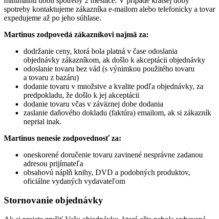
minimálnu dobu spotreby 2 mesiace. V prípade kratšej doby
spotreby kontaktujeme zákazníka e-mailom alebo telefonicky a tovar
expedujeme až po jeho súhlase.
Martinus zodpovedá zákazníkovi najmä za:
dodržanie ceny, ktorá bola platná v čase odoslania
objednávky zákazníkom, ak došlo k akceptácii objednávky
odoslanie tovaru bez vád (s výnimkou použitého tovaru
a tovaru z bazáru)
dodanie tovaru v množstve a kvalite podľa objednávky, za
predpokladu, že došlo k jej akceptácii
dodanie tovaru včas v záväznej dobe dodania
zaslanie daňového dokladu (faktúra) emailom, ak si zákazník
neprial inak.
Martinus nenesie zodpovednosť za:
oneskorené doručenie tovaru zavinené nesprávne zadanou
adresou prijímateľa
obsahovú náplň knihy, DVD a podobných produktov,
oficiálne vydaných vydavateľom
Stornovanie objednávky