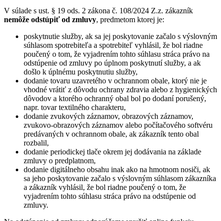
V súlade s ust. § 19 ods. 2 zákona č. 108/2024 Z.z. zákazník
nemôže odstúpiť od zmluvy
, predmetom ktorej je:
poskytnutie služby, ak sa jej poskytovanie začalo s výslovným
súhlasom spotrebiteľa a spotrebiteľ vyhlásil, že bol riadne
poučený o tom, že vyjadrením tohto súhlasu stráca právo na
odstúpenie od zmluvy po úplnom poskytnutí služby, a ak
došlo k úplnému poskytnutiu služby,
dodanie tovaru uzavretého v ochrannom obale, ktorý nie je
vhodné vrátiť z dôvodu ochrany zdravia alebo z hygienických
dôvodov a ktorého ochranný obal bol po dodaní porušený,
napr. tovar textilného charakteru,
dodanie zvukových záznamov, obrazových záznamov,
zvukovo-obrazových záznamov alebo počítačového softvéru
predávaných v ochrannom obale, ak zákazník tento obal
rozbalil,
dodanie periodickej tlače okrem jej dodávania na základe
zmluvy o predplatnom,
dodanie digitálneho obsahu inak ako na hmotnom nosiči, ak
sa jeho poskytovanie začalo s výslovným súhlasom zákazníka
a zákazník vyhlásil, že bol riadne poučený o tom, že
vyjadrením tohto súhlasu stráca právo na odstúpenie od
zmluvy.