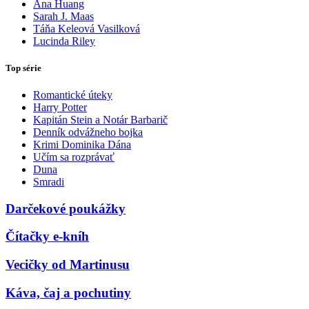
Ana Huang
Sarah J. Maas
Táňa Keleová Vasilková
Lucinda Riley
Top série
Romantické úteky
Harry Potter
Kapitán Stein a Notár Barbarič
Denník odvážneho bojka
Krimi Dominika Dána
Učím sa rozprávať
Duna
Smradi
Darčekové poukážky
Čítačky e-kníh
Vecičky od Martinusu
Káva, čaj a pochutiny