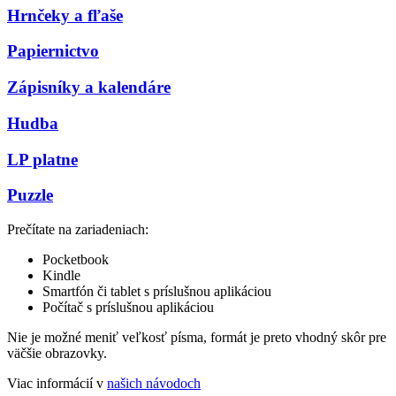
Hrnčeky a fľaše
Papiernictvo
Zápisníky a kalendáre
Hudba
LP platne
Puzzle
Prečítate na zariadeniach:
Pocketbook
Kindle
Smartfón či tablet s príslušnou aplikáciou
Počítač s príslušnou aplikáciou
Nie je možné meniť veľkosť písma, formát je preto vhodný skôr pre
väčšie obrazovky.
Viac informácií v
našich návodoch