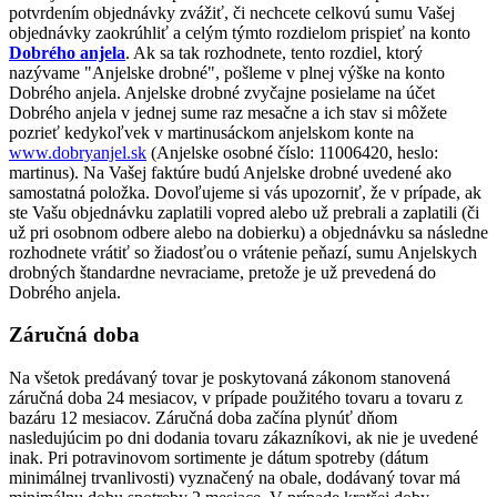
potvrdením objednávky zvážiť, či nechcete celkovú sumu Vašej
objednávky zaokrúhliť a celým týmto rozdielom prispieť na konto
Dobrého anjela
. Ak sa tak rozhodnete, tento rozdiel, ktorý
nazývame "Anjelske drobné", pošleme v plnej výške na konto
Dobrého anjela. Anjelske drobné zvyčajne posielame na účet
Dobrého anjela v jednej sume raz mesačne a ich stav si môžete
pozrieť kedykoľvek v martinusáckom anjelskom konte na
www.dobryanjel.sk
(Anjelske osobné číslo: 11006420, heslo:
martinus). Na Vašej faktúre budú Anjelske drobné uvedené ako
samostatná položka. Dovoľujeme si vás upozorniť, že v prípade, ak
ste Vašu objednávku zaplatili vopred alebo už prebrali a zaplatili (či
už pri osobnom odbere alebo na dobierku) a objednávku sa následne
rozhodnete vrátiť so žiadosťou o vrátenie peňazí, sumu Anjelskych
drobných štandardne nevraciame, pretože je už prevedená do
Dobrého anjela.
Záručná doba
Na všetok predávaný tovar je poskytovaná zákonom stanovená
záručná doba 24 mesiacov, v prípade použitého tovaru a tovaru z
bazáru 12 mesiacov. Záručná doba začína plynúť dňom
nasledujúcim po dni dodania tovaru zákazníkovi, ak nie je uvedené
inak. Pri potravinovom sortimente je dátum spotreby (dátum
minimálnej trvanlivosti) vyznačený na obale, dodávaný tovar má