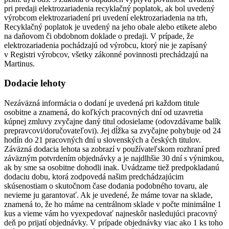
pri predaji elektrozariadenia recyklačný poplatok, ak bol uvedený
výrobcom elektrozariadení pri uvedení elektrozariadenia na trh,
Recyklačný poplatok je uvedený na jeho obale alebo etikete alebo
na daňovom či obdobnom doklade o predaji. V prípade, že
elektrozariadenia pochádzajú od výrobcu, ktorý nie je zapísaný
v Registri výrobcov, všetky zákonné povinnosti prechádzajú na
Martinus.
Dodacie lehoty
Nezáväzná informácia o dodaní je uvedená pri každom titule
osobitne a znamená, do koľkých pracovných dní od uzavretia
kúpnej zmluvy zvyčajne daný titul odosielame (odovzdávame balík
prepravcovi/doručovateľovi). Jej dĺžka sa zvyčajne pohybuje od 24
hodín do 21 pracovných dní u slovenských a českých titulov.
Záväzná dodacia lehota sa zobrazí v používateľskom rozhraní pred
záväzným potvrdením objednávky a je najdlhšie 30 dní s výnimkou,
ak by sme sa osobitne dohodli inak. Uvádzame tiež predpokladanú
dodaciu dobu, ktorá zodpovedá našim predchádzajúcim
skúsenostiam o skutočnom čase dodania podobného tovaru, ale
nevieme ju garantovať. Ak je uvedené, že máme tovar na sklade,
znamená to, že ho máme na centrálnom sklade v počte minimálne 1
kus a vieme vám ho vyexpedovať najneskôr nasledujúci pracovný
deň po prijatí objednávky. V prípade objednávky viac ako 1 ks toho