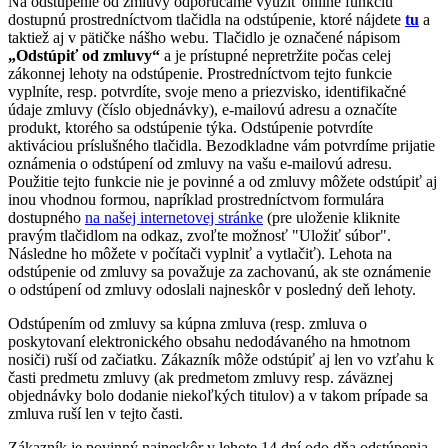
Na odstúpenie od zmluvy odporúčame využiť online funkciu
dostupnú prostredníctvom tlačidla na odstúpenie, ktoré nájdete
tu
a
taktiež aj v pätičke nášho webu. Tlačidlo je označené nápisom
„Odstúpiť od zmluvy“
a je prístupné nepretržite počas celej
zákonnej lehoty na odstúpenie. Prostredníctvom tejto funkcie
vyplníte, resp. potvrdíte, svoje meno a priezvisko, identifikačné
údaje zmluvy (číslo objednávky), e-mailovú adresu a označíte
produkt, ktorého sa odstúpenie týka. Odstúpenie potvrdíte
aktiváciou príslušného tlačidla. Bezodkladne vám potvrdíme prijatie
oznámenia o odstúpení od zmluvy na vašu e-mailovú adresu.
Použitie tejto funkcie nie je povinné a od zmluvy môžete odstúpiť aj
inou vhodnou formou, napríklad prostredníctvom formulára
dostupného
na našej internetovej stránke
(pre uloženie kliknite
pravým tlačidlom na odkaz, zvoľte možnosť "Uložiť súbor".
Následne ho môžete v počítači vyplniť a vytlačiť). Lehota na
odstúpenie od zmluvy sa považuje za zachovanú, ak ste oznámenie
o odstúpení od zmluvy odoslali najneskôr v posledný deň lehoty.
Odstúpením od zmluvy sa kúpna zmluva (resp. zmluva o
poskytovaní elektronického obsahu nedodávaného na hmotnom
nosiči) ruší od začiatku. Zákazník môže odstúpiť aj len vo vzťahu k
časti predmetu zmluvy (ak predmetom zmluvy resp. záväznej
objednávky bolo dodanie niekoľkých titulov) a v takom prípade sa
zmluva ruší len v tejto časti.
Zákazník je povinný najneskôr v lehote 14 dní odo dňa odstúpenia