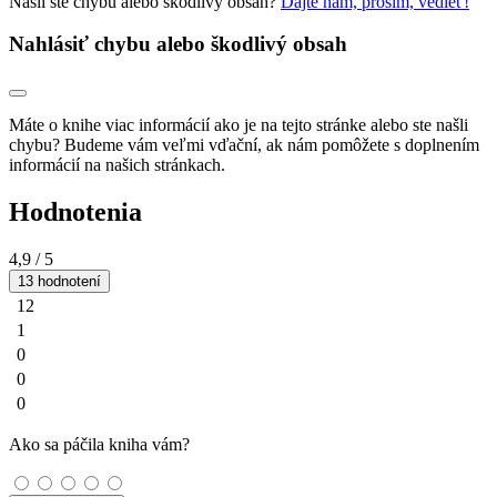
Našli ste chybu alebo škodlivý obsah?
Dajte nám, prosím, vedieť!
Nahlásiť chybu alebo škodlivý obsah
Máte o knihe viac informácií ako je na tejto stránke alebo ste našli
chybu? Budeme vám veľmi vďační, ak nám pomôžete s doplnením
informácií na našich stránkach.
Hodnotenia
4,9
/ 5
13 hodnotení
12
1
0
0
0
Ako sa páčila kniha vám?