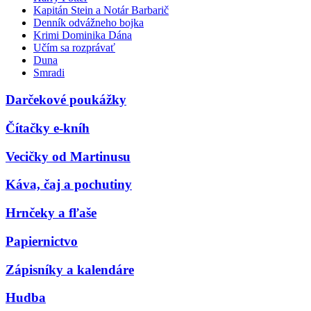
Kapitán Stein a Notár Barbarič
Denník odvážneho bojka
Krimi Dominika Dána
Učím sa rozprávať
Duna
Smradi
Darčekové poukážky
Čítačky e-kníh
Vecičky od Martinusu
Káva, čaj a pochutiny
Hrnčeky a fľaše
Papiernictvo
Zápisníky a kalendáre
Hudba