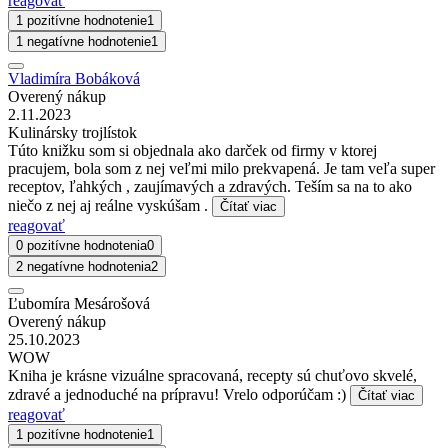
reagovať
1 pozitívne hodnotenie
1
1 negatívne hodnotenie
1
Vladimíra Bobáková
Overený nákup
2.11.2023
Kulinársky trojlístok
Túto knižku som si objednala ako darček od firmy v ktorej
pracujem, bola som z nej veľmi milo prekvapená. Je tam veľa super
receptov, ľahkých , zaujímavých a zdravých. Teším sa na to ako
niečo z nej aj reálne vyskúšam .
Čítať viac
reagovať
0 pozitívne hodnotenia
0
2 negatívne hodnotenia
2
Ľubomíra Mesárošová
Overený nákup
25.10.2023
WOW
Kniha je krásne vizuálne spracovaná, recepty sú chuťovo skvelé,
zdravé a jednoduché na prípravu! Vrelo odporúčam :)
Čítať viac
reagovať
1 pozitívne hodnotenie
1