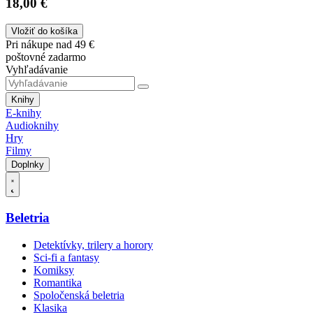
18,00 €
Vložiť do košíka
Pri nákupe nad 49 €
poštovné zadarmo
Vyhľadávanie
Knihy
E-knihy
Audioknihy
Hry
Filmy
Doplnky
Beletria
Detektívky, trilery a horory
Sci-fi a fantasy
Komiksy
Romantika
Spoločenská beletria
Klasika