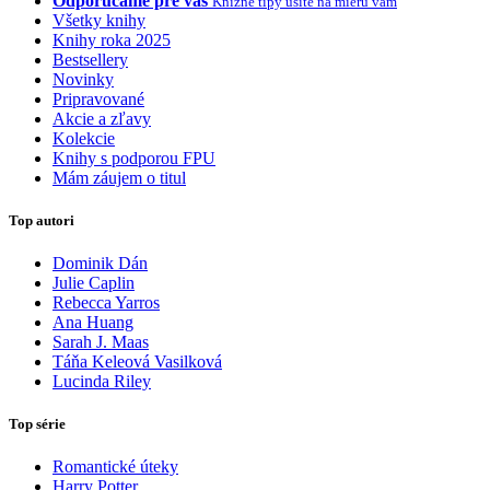
Odporúčame pre vás
Knižné tipy ušité na mieru vám
Všetky knihy
Knihy roka 2025
Bestsellery
Novinky
Pripravované
Akcie a zľavy
Kolekcie
Knihy s podporou FPU
Mám záujem o titul
Top autori
Dominik Dán
Julie Caplin
Rebecca Yarros
Ana Huang
Sarah J. Maas
Táňa Keleová Vasilková
Lucinda Riley
Top série
Romantické úteky
Harry Potter