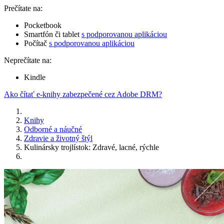
Prečítate na:
Pocketbook
Smartfón či tablet
s podporovanou aplikáciou
Počítač
s podporovanou aplikáciou
Neprečítate na:
Kindle
Ako čítať e-knihy zabezpečené cez Adobe DRM?
Knihy
Odborné a náučné
Zdravie a životný štýl
Kulinársky trojlístok: Zdravé, lacné, rýchle