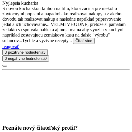
Nyjlepsia kucharka
S novou kucharskou knihou na trhu, ktora zacina pre niekoho
zbytocnymi popismi a napadmi ako realizovat nakupy a z akeho
dovodu tak realizovat nakup a nasledne napriklad pripravovanie
jedal a ich uchovavanie... VELMI VHODNE, pretoze si pamatam
ze takto sa spravala babka a aj moja mama aby vyuzila v kuchyni
napriklad zostavajucu zemiakovu kasu na dalsie "výrobu"
sulancov...Tychle a vyzivne recepty...
Čítať viac
reagovať
3 pozitívne hodnotenia
3
0 negatívne hodnotenia
0
Poznáte nový čitateľský profil?