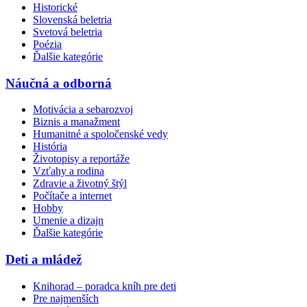
Historické
Slovenská beletria
Svetová beletria
Poézia
Ďalšie kategórie
Náučná a odborná
Motivácia a sebarozvoj
Biznis a manažment
Humanitné a spoločenské vedy
História
Životopisy a reportáže
Vzťahy a rodina
Zdravie a životný štýl
Počítače a internet
Hobby
Umenie a dizajn
Ďalšie kategórie
Deti a mládež
Knihorad – poradca kníh pre deti
Pre najmenších