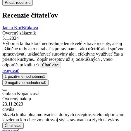
Pridať recenziu
Recenzie čitateľov
Janka Kočiščáková
Overený zákazník
5.1.2024
Výborná kniha ktorá neobsahuje len skvelé zdravé recepty, ale aj
užitočné rady ako narabať s potravinami...ako ušetriť ale i správne
spracovávať, uskladňovať suroviny ale i efektívne využívať čas a
priestor kuchyne...Zopár receptov už aj odskúšaných , vrelo
odporúčam knihu :)
Čítať viac
reagovať
1 pozitívne hodnotenie
1
0 negatívne hodnotenia
0
Gabika Kopanicová
Overený nákup
23.11.2023
chvála
Skvela kniha plna motivacie a dobrych receptov, vrelo odporucam
kazdemu kto chce zmenit svoj styl stravovania a zlych navykov
Čítať viac