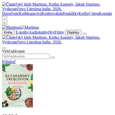
Doručenie
Kníhkupectvá
Knihovrátok
Poukážky
Knižný blog
Kontakt
E-knihy
Audioknihy
Hry
Filmy
Knihy
Doplnky
Vyhľadávanie
Prihlásiť