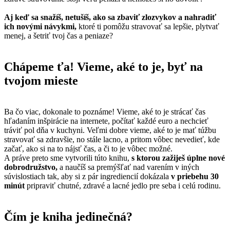
Aj keď sa snažíš, netušíš, ako sa zbaviť zlozvykov a nahradiť
ich novými návykmi,
ktoré ti pomôžu stravovať sa lepšie, plytvať
menej, a šetriť tvoj čas a peniaze?
Chápeme ťa! Vieme, aké to je, byť na
tvojom mieste
Ba čo viac, dokonale to poznáme! Vieme, aké to je strácať čas
hľadaním inšpirácie na internete, počítať každé euro a nechcieť
tráviť pol dňa v kuchyni. Veľmi dobre vieme, aké to je mať túžbu
stravovať sa zdravšie, no stále lacno, a pritom vôbec nevedieť, kde
začať, ako si na to nájsť čas, a či to je vôbec možné.
A práve preto sme vytvorili túto knihu,
s ktorou zažiješ úplne nové
dobrodružstvo,
a naučíš sa premýšľať nad varením v iných
súvislostiach tak, aby si z pár ingrediencií dokázala
v priebehu 30
minút
pripraviť chutné, zdravé a lacné jedlo pre seba i celú rodinu.
Čím je kniha jedinečná?