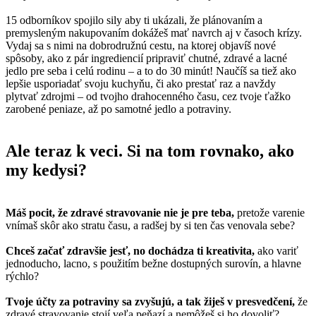
15 odborníkov spojilo sily aby ti ukázali, že plánovaním a
premysleným nakupovaním dokážeš mať navrch aj v časoch krízy.
Vydaj sa s nimi na dobrodružnú cestu, na ktorej objavíš nové
spôsoby, ako z pár ingrediencií pripraviť chutné, zdravé a lacné
jedlo pre seba i celú rodinu – a to do 30 minút! Naučíš sa tiež ako
lepšie usporiadať svoju kuchyňu, či ako prestať raz a navždy
plytvať zdrojmi – od tvojho drahocenného času, cez tvoje ťažko
zarobené peniaze, až po samotné jedlo a potraviny.
Ale teraz k veci. Si na tom rovnako, ako
my kedysi?
Máš pocit, že zdravé stravovanie nie je pre teba,
pretože varenie
vnímaš skôr ako stratu času, a radšej by si ten čas venovala sebe?
Chceš začať zdravšie jesť, no dochádza ti kreativita,
ako variť
jednoducho, lacno, s použitím bežne dostupných surovín, a hlavne
rýchlo?
Tvoje účty za potraviny sa zvyšujú, a tak žiješ v presvedčení,
že
zdravé stravovanie stojí veľa peňazí a nemôžeš si ho dovoliť?