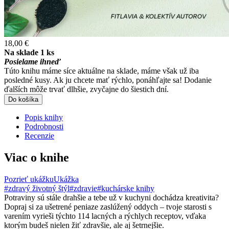
18,00 €
Na sklade 1 ks
Posielame ihneď
Túto knihu máme síce aktuálne na sklade, máme však už iba
posledné kusy. Ak ju chcete mať rýchlo, ponáhľajte sa! Dodanie
ďalších môže trvať dlhšie, zvyčajne do šiestich dní.
Do košíka
Popis knihy
Podrobnosti
Recenzie
Viac o knihe
Pozrieť ukážku
Ukážka
#zdravý životný štýl
#zdravie
#kuchárske knihy
Potraviny sú stále drahšie a tebe už v kuchyni dochádza kreativita?
Dopraj si za ušetrené peniaze zaslúžený oddych – tvoje starosti s
varením vyrieši týchto 114 lacných a rýchlych receptov, vďaka
ktorým budeš nielen žiť zdravšie, ale aj šetrnejšie.