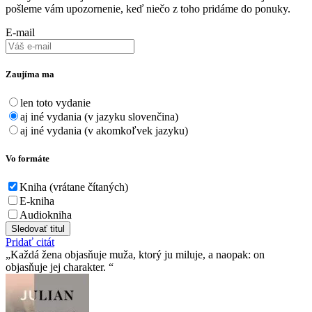
pošleme vám upozornenie, keď niečo z toho pridáme do ponuky.
E-mail
Zaujíma ma
len toto vydanie
aj iné vydania (v jazyku slovenčina)
aj iné vydania (v akomkoľvek jazyku)
Vo formáte
Kniha (vrátane čítaných)
E-kniha
Audiokniha
Sledovať titul
Pridať citát
Každá žena objasňuje muža, ktorý ju miluje, a naopak: on
objasňuje jej charakter.