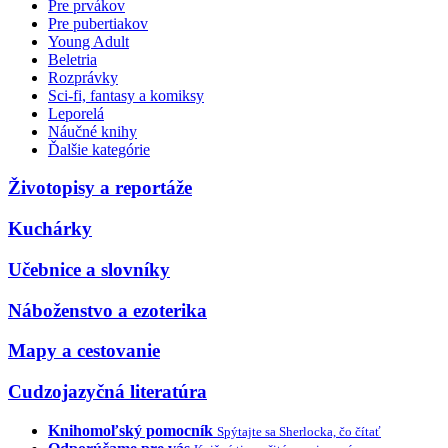
Pre prvákov
Pre pubertiakov
Young Adult
Beletria
Rozprávky
Sci-fi, fantasy a komiksy
Leporelá
Náučné knihy
Ďalšie kategórie
Životopisy a reportáže
Kuchárky
Učebnice a slovníky
Náboženstvo a ezoterika
Mapy a cestovanie
Cudzojazyčná literatúra
Knihomoľský pomocník
Spýtajte sa Sherlocka, čo čítať