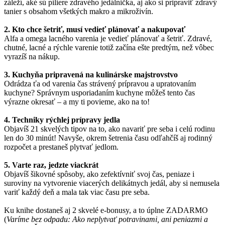
záleží, aké sú piliere zdravého jedálnička, aj ako si pripraviť zdravý
tanier s obsahom všetkých makro a mikroživín.
2. Kto chce šetriť, musí vedieť plánovať a nakupovať
Alfa a omega lacného varenia je vedieť plánovať a šetriť. Zdravé,
chutné, lacné a rýchle varenie totiž začína ešte predtým, než vôbec
vyrazíš na nákup.
3. Kuchyňa pripravená na kulinárske majstrovstvo
Odrádza ťa od varenia čas strávený prípravou a upratovaním
kuchyne? Správnym usporiadaním kuchyne môžeš tento čas
výrazne okresať – a my ti povieme, ako na to!
4. Techniky rýchlej prípravy jedla
Objavíš 21 skvelých tipov na to, ako navariť pre seba i celú rodinu
len do 30 minút! Navyše, okrem šetrenia času odľahčíš aj rodinný
rozpočet a prestaneš plytvať jedlom.
5. Varte raz, jedzte viackrát
Objavíš šikovné spôsoby, ako zefektívniť svoj čas, peniaze i
suroviny na vytvorenie viacerých delikátnych jedál, aby si nemusela
variť každý deň a mala tak viac času pre seba.
Ku knihe dostaneš aj 2 skvelé e-bonusy, a to úplne ZADARMO
(
Varíme bez odpadu: Ako neplytvať potravinami, ani peniazmi a