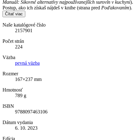
Manuál: Šikovné alternatívy najpoužívanejších surovín v kuchyni
).
Postup, ako ich získaš nájdeš v knihe (strana pred
Poďakovaním
).
Čítať viac
Naše katalógové číslo
2157901
Počet strán
224
Väzba
pevná väzba
Rozmer
167×237 mm
Hmotnosť
789 g
ISBN
9788097463106
Dátum vydania
6. 10. 2023
Edícia