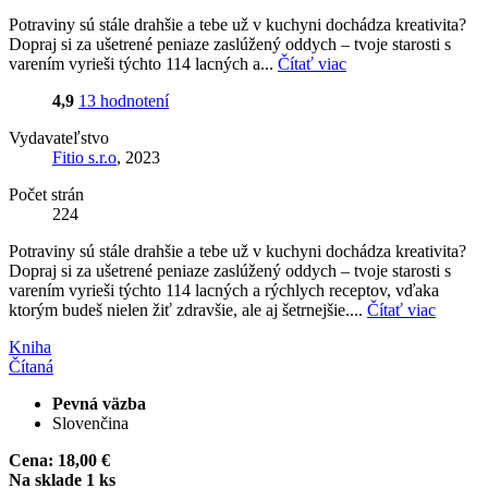
Potraviny sú stále drahšie a tebe už v kuchyni dochádza kreativita?
Dopraj si za ušetrené peniaze zaslúžený oddych – tvoje starosti s
varením vyrieši týchto 114 lacných a...
Čítať viac
4,9
13 hodnotení
Vydavateľstvo
Fitio s.r.o
, 2023
Počet strán
224
Potraviny sú stále drahšie a tebe už v kuchyni dochádza kreativita?
Dopraj si za ušetrené peniaze zaslúžený oddych – tvoje starosti s
varením vyrieši týchto 114 lacných a rýchlych receptov, vďaka
ktorým budeš nielen žiť zdravšie, ale aj šetrnejšie....
Čítať viac
Kniha
Čítaná
Pevná väzba
Slovenčina
Cena:
18,00 €
Na sklade 1 ks