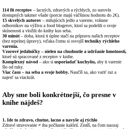
114 fit receptov
– lacných, zdravých a rýchlych, zo surovín
dostupných takmer všade (porcie majú väčšinou hodnotu do 2€).
15 skvelých autorov
– milujúcich jedlo a varenie, vrátane
odborníkov na výživu a food blogerov, ktorí sa podelili o svoje
skúsenosti a vložili do knihy kus seba.
30 minút
– doba, ktorá ti úplne stačí na prípravu našich receptov
(bez tepelnej úpravy), vďaka čomu si osvojíš
techniky rýchleho
varenia.
Vzorové jedálničky – nielen na chudnutie a udržanie hmotnosti,
ktoré sú spracované z receptov v knihe.
Komplexný návod
– ako si
usporiadať kuchyňu,
aby ti varenie
šlo od ruky.
Viac času – na seba a svoje hobby.
Naučíš sa, ako variť raz a
najesť sa viackrát.
Aby sme boli konkrétnejší, čo presne v
knihe nájdeš?
1. Ide to zdravo, chutne, lacno a navyše aj rýchlo
Zdravé stravovanie ≠ iba počítanie kalórií. Zistíš, na čom naozaj