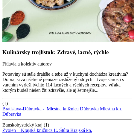
Kulinársky trojlístok: Zdravé, lacné, rýchle
Fitlavia a kolektív autorov
Potraviny sú stále drahšie a tebe už v kuchyni dochádza kreativita?
Dopraj si za ušetrené peniaze zaslúžený oddych – tvoje starosti s
varením vyrieši týchto 114 lacných a rýchlych receptov, vďaka
ktorým budeš nielen žiť zdravšie, ale aj šetrnejšie....
(1)
Bratislava-Dúbravka -
Miestna knižnica Dúbravka
Miestna kn.
Dúbravka
Banskobystrický kraj (1)
Zvolen -
Krajská knižnica Ľ. Štúra
Krajská kn.