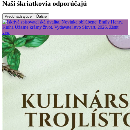
Naši škriatkovia odporúčajú
Predchádzajúce
Ďalšie