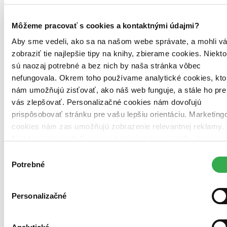
Never jej ani slovo
Lisa Jewell
19,60 €
Môžeme pracovať s cookies a kontaktnými údajmi?
Aby sme vedeli, ako sa na našom webe správate, a mohli v
zobraziť tie najlepšie tipy na knihy, zbierame cookies. Niekto
sú naozaj potrebné a bez nich by naša stránka vôbec
nefungovala. Okrem toho používame analytické cookies, kto
nám umožňujú zisťovať, ako náš web funguje, a stále ho pre
vás zlepšovať. Personalizačné cookies nám dovoľujú
prispôsobovať stránku pre vašu lepšiu orientáciu. Marketing
cookies nám zas umožňujú zobrazenie relevantnej reklamy.
Niektoré údaje zdieľame aj s tretími stranami. Veľmi by nám
pomohlo, keby sme mohli používať všetky tieto cookies.
Výber
Ďakujeme!
Potrebné
súhlasu
Personalizačné