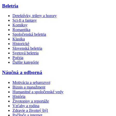
Beletria
Detektívky, trilery a horory
Sci-fi a fantasy
Komiksy
Romantika
Spoločenská beletria
Klasika
Historické
Slovenská beletria
Svetová beletria
Poézia
Ďalšie kategórie
Náučná a odborná
Motivácia a sebarozvoj
Biznis a manažment
Humanitné a spoločenské vedy
História
Životopisy a reportáže
Vzťahy a rodina
Zdravie a životný štýl
Počítače a internet