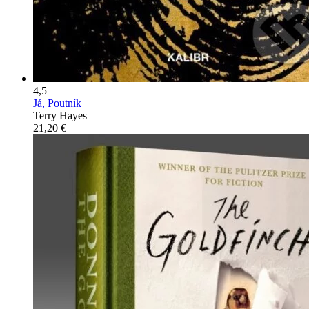
4,5
Já, Poutník
Terry Hayes
21,20 €