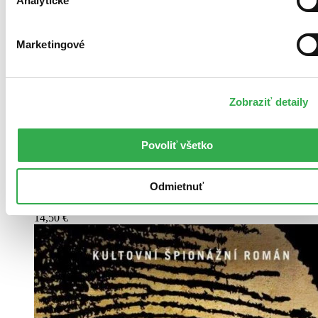
Analytické
Marketingové
Zobraziť detaily
Povoliť všetko
4,5
Odmietnuť
The Silent Patient
Alex Michaelides
14,50 €