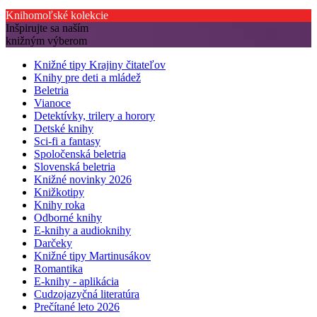
Knihomoľské kolekcie
Inšpirujte sa naším
knižným výberom
Knižné tipy Krajiny čitateľov
Knihy pre deti a mládež
Beletria
Vianoce
Detektívky, trilery a horory
Detské knihy
Sci-fi a fantasy
Spoločenská beletria
Slovenská beletria
Knižné novinky 2026
Knižkotipy
Knihy roka
Odborné knihy
E-knihy a audioknihy
Darčeky
Knižné tipy Martinusákov
Romantika
E-knihy - aplikácia
Cudzojazyčná literatúra
Prečítané leto 2026