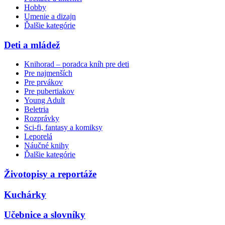
Hobby
Umenie a dizajn
Ďalšie kategórie
Deti a mládež
Knihorad – poradca kníh pre deti
Pre najmenších
Pre prvákov
Pre pubertiakov
Young Adult
Beletria
Rozprávky
Sci-fi, fantasy a komiksy
Leporelá
Náučné knihy
Ďalšie kategórie
Životopisy a reportáže
Kuchárky
Učebnice a slovníky