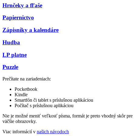
Hrnčeky a fľaše
Papiernictvo
Zápisníky a kalendáre
Hudba
LP platne
Puzzle
Prečítate na zariadeniach:
Pocketbook
Kindle
Smartfón či tablet s príslušnou aplikáciou
Počítač s príslušnou aplikáciou
Nie je možné meniť veľkosť písma, formát je preto vhodný skôr pre
väčšie obrazovky.
Viac informácií v
našich návodoch