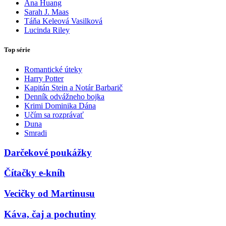
Ana Huang
Sarah J. Maas
Táňa Keleová Vasilková
Lucinda Riley
Top série
Romantické úteky
Harry Potter
Kapitán Stein a Notár Barbarič
Denník odvážneho bojka
Krimi Dominika Dána
Učím sa rozprávať
Duna
Smradi
Darčekové poukážky
Čítačky e-kníh
Vecičky od Martinusu
Káva, čaj a pochutiny