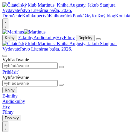
Doručenie
Kníhkupectvá
Knihovrátok
Poukážky
Knižný blog
Kontakt
E-knihy
Audioknihy
Hry
Filmy
Knihy
Doplnky
Vyhľadávanie
Prihlásiť
Vyhľadávanie
Knihy
E-knihy
Audioknihy
Hry
Filmy
Doplnky