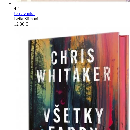
4,4
Uspávanka
Leila Slimani
12,30 €