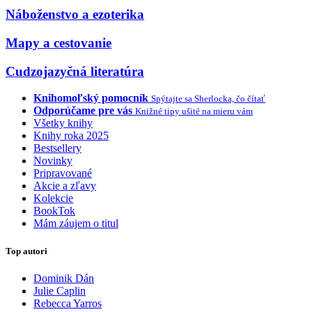
Náboženstvo a ezoterika
Mapy a cestovanie
Cudzojazyčná literatúra
Knihomoľský pomocník
Spýtajte sa Sherlocka, čo čítať
Odporúčame pre vás
Knižné tipy ušité na mieru vám
Všetky knihy
Knihy roka 2025
Bestsellery
Novinky
Pripravované
Akcie a zľavy
Kolekcie
BookTok
Mám záujem o titul
Top autori
Dominik Dán
Julie Caplin
Rebecca Yarros