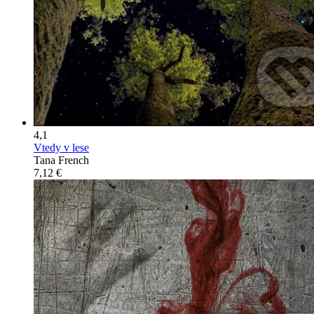
4,1
Vtedy v lese
Tana French
7,12 €