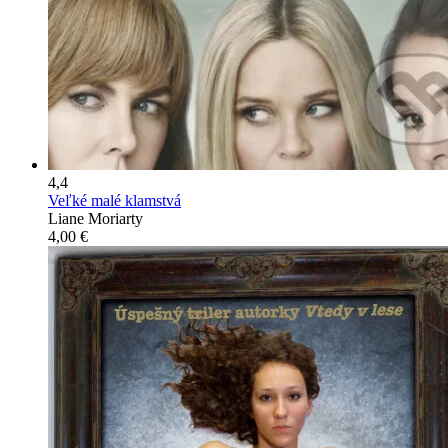
4,4
Veľké malé klamstvá
Liane Moriarty
4,00 €