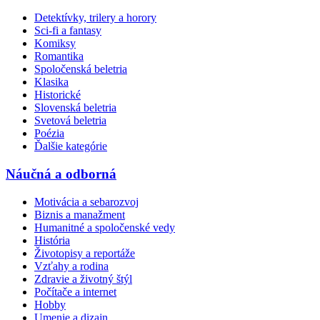
Detektívky, trilery a horory
Sci-fi a fantasy
Komiksy
Romantika
Spoločenská beletria
Klasika
Historické
Slovenská beletria
Svetová beletria
Poézia
Ďalšie kategórie
Náučná a odborná
Motivácia a sebarozvoj
Biznis a manažment
Humanitné a spoločenské vedy
História
Životopisy a reportáže
Vzťahy a rodina
Zdravie a životný štýl
Počítače a internet
Hobby
Umenie a dizajn