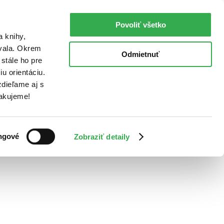
Povoliť všetko
a knihy,
ovala. Okrem
Odmietnuť
stále ho pre
u orientáciu.
dieľame aj s
Ďakujeme!
ngové
Zobraziť detaily