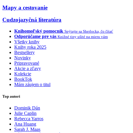
Mapy a cestovanie
Cudzojazyčná literatúra
Knihomoľský pomocník
Spýtajte sa Sherlocka, čo čítať
Odporúčame pre vás
Knižné tipy ušité na mieru vám
Všetky knihy
Knihy roka 2025
Bestsellery
Novinky
Pripravované
Akcie a zľavy
Kolekcie
BookTok
Mám záujem o titul
Top autori
Dominik Dán
Julie Caplin
Rebecca Yarros
Ana Huang
Sarah J. Maas