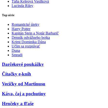
Táňa Keleová Vasilková
Lucinda Riley
Top série
Romantické úteky
Harry Potter
Kapitán Stein a Notár Barbarič
Denník odvážneho bojka
Krimi Dominika Dána
Učím sa rozprávať
Duna
Smradi
Darčekové poukážky
Čítačky e-kníh
Vecičky od Martinusu
Káva, čaj a pochutiny
Hrnčeky a fľaše