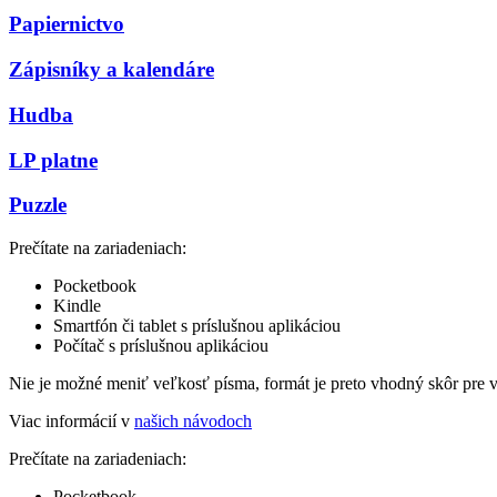
Papiernictvo
Zápisníky a kalendáre
Hudba
LP platne
Puzzle
Prečítate na zariadeniach:
Pocketbook
Kindle
Smartfón či tablet s príslušnou aplikáciou
Počítač s príslušnou aplikáciou
Nie je možné meniť veľkosť písma, formát je preto vhodný skôr pre 
Viac informácií v
našich návodoch
Prečítate na zariadeniach:
Pocketbook