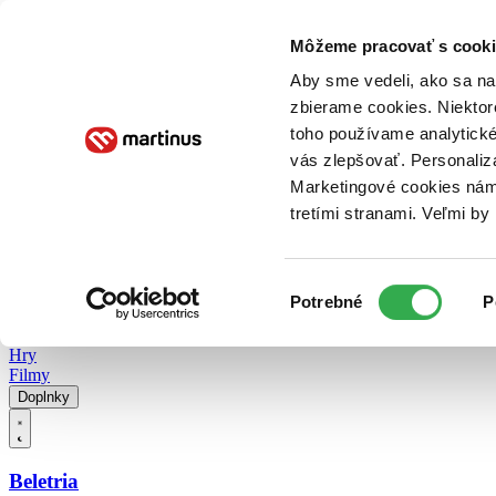
Doručenie
Kníhkupectvá
Knihovrátok
Poukážky
Knižný blog
Kontakt
Môžeme pracovať s cooki
Aby sme vedeli, ako sa na 
zbierame cookies. Niektor
E-knihy
Audioknihy
Hry
Filmy
Knihy
Doplnky
toho používame analytické
vás zlepšovať. Personaliz
Vyhľadávanie
Marketingové cookies nám 
tretími stranami. Veľmi b
Prihlásiť
Vyhľadávanie
Výber
Knihy
Potrebné
P
súhlasu
E-knihy
Audioknihy
Hry
Filmy
Doplnky
Beletria