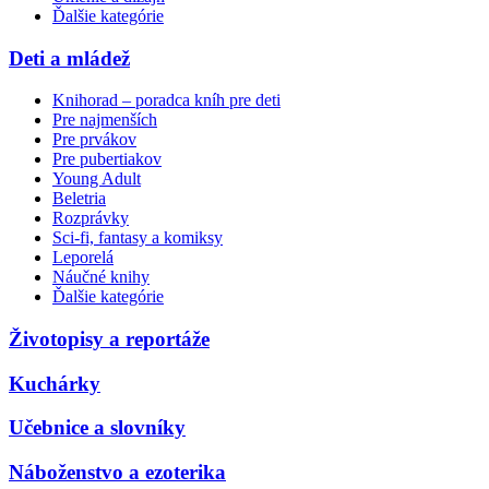
Ďalšie kategórie
Deti a mládež
Knihorad – poradca kníh pre deti
Pre najmenších
Pre prvákov
Pre pubertiakov
Young Adult
Beletria
Rozprávky
Sci-fi, fantasy a komiksy
Leporelá
Náučné knihy
Ďalšie kategórie
Životopisy a reportáže
Kuchárky
Učebnice a slovníky
Náboženstvo a ezoterika