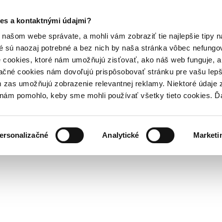
es a kontaktnými údajmi?
našom webe správate, a mohli vám zobraziť tie najlepšie tipy n
é sú naozaj potrebné a bez nich by naša stránka vôbec nefung
 cookies, ktoré nám umožňujú zisťovať, ako náš web funguje, a 
ačné cookies nám dovoľujú prispôsobovať stránku pre vašu lepši
zas umožňujú zobrazenie relevantnej reklamy. Niektoré údaje z
y nám pomohlo, keby sme mohli používať všetky tieto cookies. 
ersonalizačné
Analytické
Marketi