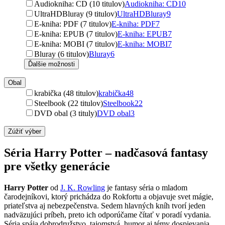
Audiokniha: CD (10 titulov)
Audiokniha: CD
10
UltraHDBluray (9 titulov)
UltraHDBluray
9
E-kniha: PDF (7 titulov)
E-kniha: PDF
7
E-kniha: EPUB (7 titulov)
E-kniha: EPUB
7
E-kniha: MOBI (7 titulov)
E-kniha: MOBI
7
Bluray (6 titulov)
Bluray
6
Ďalšie možnosti
Obal
krabička (48 titulov)
krabička
48
Steelbook (22 titulov)
Steelbook
22
DVD obal (3 tituly)
DVD obal
3
Zúžiť výber
Séria Harry Potter – nadčasová fantasy
pre všetky generácie
Harry Potter
od
J. K. Rowling
je fantasy séria o mladom
čarodejníkovi, ktorý prichádza do Rokfortu a objavuje svet mágie,
priateľstva aj nebezpečenstva. Sedem hlavných kníh tvorí jeden
nadväzujúci príbeh, preto ich odporúčame čítať v poradí vydania.
Séria spája dobrodružstvo, tajomstvá, humor aj témy dospievania,