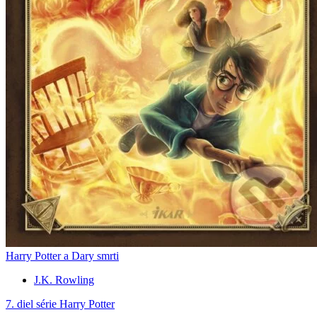
Harry Potter a Dary smrti
J.K. Rowling
7. diel série
Harry Potter