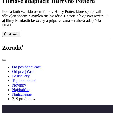
Filmové adaptácie Harryho Pottera
Podľa kníh vzniklo osem filmov Harry Potter, ktoré spracovali
všetkých sedem hlavných dielov série. Čarodejnícky svet rozširujú
aj filmy
Fantastické zvery
a pripravovaná seriálová adaptácia
HBO.
Čítať viac
Zoradiť
Od poslednej časti
Od prvej časti
Bestsellery
Top hodnotené
Novinky
Najdrahšie
Najlacnejšie
219 produktov