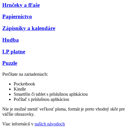
Hrnčeky a fľaše
Papiernictvo
Zápisníky a kalendáre
Hudba
LP platne
Puzzle
Prečítate na zariadeniach:
Pocketbook
Kindle
Smartfón či tablet s príslušnou aplikáciou
Počítač s príslušnou aplikáciou
Nie je možné meniť veľkosť písma, formát je preto vhodný skôr pre
väčšie obrazovky.
Viac informácií v
našich návodoch