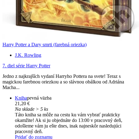
Harry Potter a Dary smrti (farebná oriezka)
J.K. Rowling
7. diel série
Harry Potter
Jedno z najkrajších vydaní Harryho Pottera na svete! Teraz s
magickou farebnou oriezkou a so slávnou obálkou od Adriána
Macha...
Kniha
pevná väzba
21,20 €
Na sklade > 5 ks
Táto kniha sa môže na cestu ku vám vybrať prakticky
okamžite! Ak si ju objednáte do 13:00 v pracovný deň,
odošleme vám ju ešte dnes, inak najneskôr nasledujúci
pracovný deň.
Pridať do zoznamu