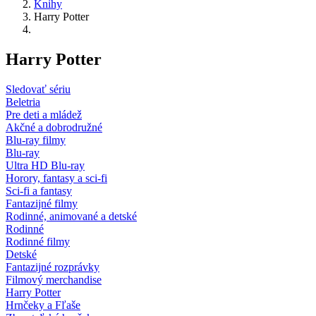
Knihy
Harry Potter
Harry Potter
Sledovať sériu
Beletria
Pre deti a mládež
Akčné a dobrodružné
Blu-ray filmy
Blu-ray
Ultra HD Blu-ray
Horory, fantasy a sci-fi
Sci-fi a fantasy
Fantazijné filmy
Rodinné, animované a detské
Rodinné
Rodinné filmy
Detské
Fantazijné rozprávky
Filmový merchandise
Harry Potter
Hrnčeky a Fľaše