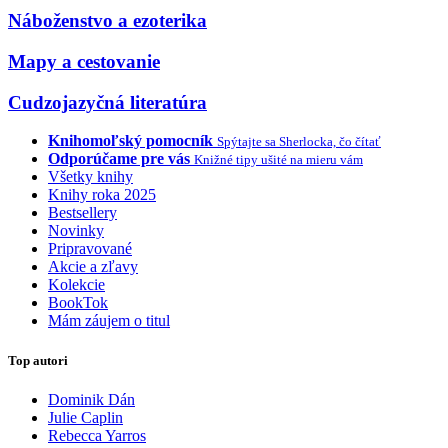
Náboženstvo a ezoterika
Mapy a cestovanie
Cudzojazyčná literatúra
Knihomoľský pomocník
Spýtajte sa Sherlocka, čo čítať
Odporúčame pre vás
Knižné tipy ušité na mieru vám
Všetky knihy
Knihy roka 2025
Bestsellery
Novinky
Pripravované
Akcie a zľavy
Kolekcie
BookTok
Mám záujem o titul
Top autori
Dominik Dán
Julie Caplin
Rebecca Yarros