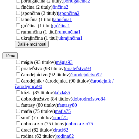
portugalčina (2 tituly)
portugalčina
2
fínčina (2 tituly)
fínčina
2
japončina (2 tituly)
japončina
2
latinčina (1 titul)
latinčina
1
gréčtina (1 titul)
gréčtina
1
rumunčina (1 titul)
rumunčina
1
ukrajinčina (1 titul)
ukrajinčina
1
Ďalšie možnosti
Téma
mágia (93 titulov)
mágia
93
priateľstvo (93 titulov)
priateľstvo
93
čarodejníctvo (92 titulov)
čarodejníctvo
92
čarodejník / čarodejnica (90 titulov)
čarodejník /
čarodejnica
90
kúzla (85 titulov)
kúzla
85
dobrodružstvo (84 titulov)
dobrodružstvo
84
fantasy (80 titulov)
fantasy
80
mafia (75 titulov)
mafia
75
smrť (75 titulov)
smrť
75
dobro a zlo (75 titulov)
dobro a zlo
75
draci (62 titulov)
draci
62
rodina (62 titulov)
rodina
62