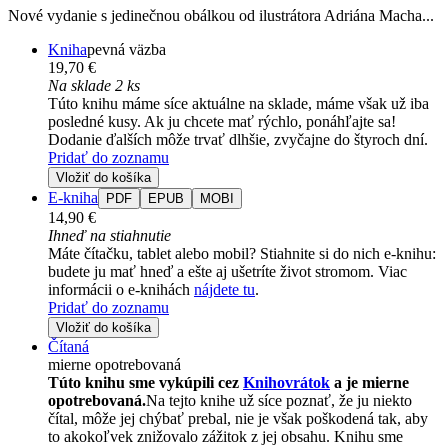
Nové vydanie s jedinečnou obálkou od ilustrátora Adriána Macha...
Kniha
pevná väzba
19,70 €
Na sklade 2 ks
Túto knihu máme síce aktuálne na sklade, máme však už iba
posledné kusy. Ak ju chcete mať rýchlo, ponáhľajte sa!
Dodanie ďalších môže trvať dlhšie, zvyčajne do štyroch dní.
Pridať do zoznamu
Vložiť do košíka
E-kniha
PDF
EPUB
MOBI
14,90 €
Ihneď na stiahnutie
Máte čítačku, tablet alebo mobil? Stiahnite si do nich e-knihu:
budete ju mať hneď a ešte aj ušetríte život stromom. Viac
informácii o e-knihách
nájdete tu
.
Pridať do zoznamu
Vložiť do košíka
Čítaná
mierne opotrebovaná
Túto knihu sme vykúpili cez
Knihovrátok
a je mierne
opotrebovaná.
Na tejto knihe už síce poznať, že ju niekto
čítal, môže jej chýbať prebal, nie je však poškodená tak, aby
to akokoľvek znižovalo zážitok z jej obsahu. Knihu sme