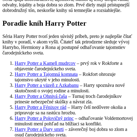
odvahy, lojality a boja dobra so zlom. Prvé diely majú prístupnejší
dobrodružný tón, neskoršie knihy sú temnejšie a rozsiahlejšie.
Poradie kníh Harry Potter
Séria Harry Potter tvorí jeden súvislý príbeh, preto je najlepšie čítať
knihy v poradí, v akom vyšli. Čitateľ tak prirodzene sleduje vývoj
Harryho, Hermiony a Rona aj postupné odhaľovanie tajomstiev
čarodejníckeho sveta.
Harry Potter a Kameň mudrcov
– prvý rok v Rokforte a
objavenie čarodejníckeho sveta.
Harry Potter a Tajomná komnata
– Rokfort ohrozuje
tajomstvo ukryté v jeho minulosti.
Harry Potter a väzeň z Azkabanu
– Harry spoznáva nové
skutočnosti o svojej rodine a minulosti.
Harry Potter a Ohnivá čaša
– Turnaj troch čarodejníkov
prinesie nebezpečné skúšky a návrat zla.
Harry Potter a Fénixov rád
– Harry čelí nedôvere okolia a
pripravuje sa na rastúcu hrozbu.
Harry Potter a Polovičný princ
– odhaľovanie Voldemortovej
minulosti mení pohľad na blížiaci sa konflikt.
Harry Potter a Dary smrti
– záverečný boj dobra so zlom a
osud čarodejníckeho sveta.