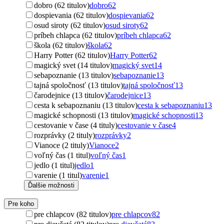
dobro (62 titulov)
dobro
62
dospievania (62 titulov)
dospievania
62
osud siroty (62 titulov)
osud siroty
62
príbeh chlapca (62 titulov)
príbeh chlapca
62
škola (62 titulov)
škola
62
Harry Potter (62 titulov)
Harry Potter
62
magický svet (14 titulov)
magický svet
14
sebapoznanie (13 titulov)
sebapoznanie
13
tajná spoločnosť (13 titulov)
tajná spoločnosť
13
čarodejnice (13 titulov)
čarodejnice
13
cesta k sebapoznaniu (13 titulov)
cesta k sebapoznaniu
13
magické schopnosti (13 titulov)
magické schopnosti
13
cestovanie v čase (4 tituly)
cestovanie v čase
4
rozprávky (2 tituly)
rozprávky
2
Vianoce (2 tituly)
Vianoce
2
voľný čas (1 titul)
voľný čas
1
jedlo (1 titul)
jedlo
1
varenie (1 titul)
varenie
1
Ďalšie možnosti
Pre koho
pre chlapcov (82 titulov)
pre chlapcov
82