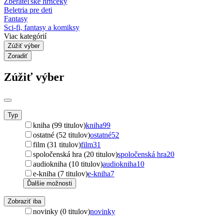
Zberateľské hrnčeky
Beletria pre deti
Fantasy
Sci-fi, fantasy a komiksy
Viac kategórií
Zúžiť výber
Zoradiť
Zúžiť výber
Typ
kniha (99 titulov)
kniha
99
ostatné (52 titulov)
ostatné
52
film (31 titulov)
film
31
spoločenská hra (20 titulov)
spoločenská hra
20
audiokniha (10 titulov)
audiokniha
10
e-kniha (7 titulov)
e-kniha
7
Ďalšie možnosti
Zobraziť iba
novinky (0 titulov)
novinky