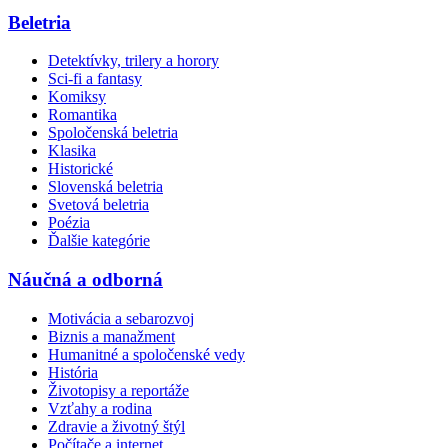
Beletria
Detektívky, trilery a horory
Sci-fi a fantasy
Komiksy
Romantika
Spoločenská beletria
Klasika
Historické
Slovenská beletria
Svetová beletria
Poézia
Ďalšie kategórie
Náučná a odborná
Motivácia a sebarozvoj
Biznis a manažment
Humanitné a spoločenské vedy
História
Životopisy a reportáže
Vzťahy a rodina
Zdravie a životný štýl
Počítače a internet