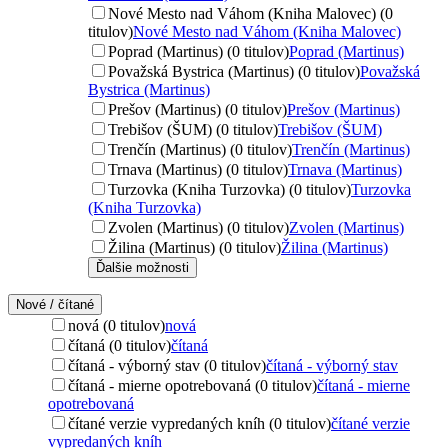
Nové Mesto nad Váhom (Kniha Malovec) (0
titulov)
Nové Mesto nad Váhom (Kniha Malovec)
Poprad (Martinus) (0 titulov)
Poprad (Martinus)
Považská Bystrica (Martinus) (0 titulov)
Považská
Bystrica (Martinus)
Prešov (Martinus) (0 titulov)
Prešov (Martinus)
Trebišov (ŠUM) (0 titulov)
Trebišov (ŠUM)
Trenčín (Martinus) (0 titulov)
Trenčín (Martinus)
Trnava (Martinus) (0 titulov)
Trnava (Martinus)
Turzovka (Kniha Turzovka) (0 titulov)
Turzovka
(Kniha Turzovka)
Zvolen (Martinus) (0 titulov)
Zvolen (Martinus)
Žilina (Martinus) (0 titulov)
Žilina (Martinus)
Ďalšie možnosti
Nové / čítané
nová (0 titulov)
nová
čítaná (0 titulov)
čítaná
čítaná - výborný stav (0 titulov)
čítaná - výborný stav
čítaná - mierne opotrebovaná (0 titulov)
čítaná - mierne
opotrebovaná
čítané verzie vypredaných kníh (0 titulov)
čítané verzie
vypredaných kníh