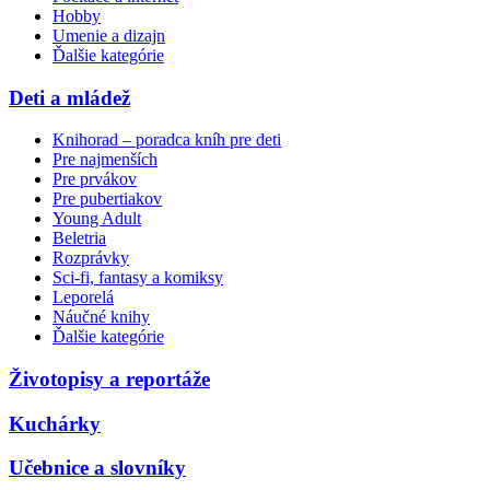
Hobby
Umenie a dizajn
Ďalšie kategórie
Deti a mládež
Knihorad – poradca kníh pre deti
Pre najmenších
Pre prvákov
Pre pubertiakov
Young Adult
Beletria
Rozprávky
Sci-fi, fantasy a komiksy
Leporelá
Náučné knihy
Ďalšie kategórie
Životopisy a reportáže
Kuchárky
Učebnice a slovníky