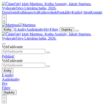
Doručenie
Kníhkupectvá
Knihovrátok
Poukážky
Knižný blog
Kontakt
E-knihy
Audioknihy
Hry
Filmy
Knihy
Doplnky
Vyhľadávanie
Prihlásiť
Vyhľadávanie
Knihy
E-knihy
Audioknihy
Hry
Filmy
Doplnky