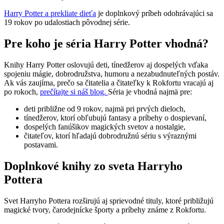
Harry Potter a prekliate dieťa
je doplnkový príbeh odohrávajúci sa
19 rokov po udalostiach pôvodnej série.
Pre koho je séria Harry Potter vhodná?
Knihy Harry Potter oslovujú deti, tínedžerov aj dospelých vďaka
spojeniu mágie, dobrodružstva, humoru a nezabudnuteľných postáv.
Ak vás zaujíma, prečo sa čitatelia a čitateľky k Rokfortu vracajú aj
po rokoch,
prečítajte si náš blog.
Séria je vhodná najmä pre:
deti približne od 9 rokov, najmä pri prvých dieloch,
tínedžerov, ktorí obľubujú fantasy a príbehy o dospievaní,
dospelých fanúšikov magických svetov a nostalgie,
čitateľov, ktorí hľadajú dobrodružnú sériu s výraznými
postavami.
Doplnkové knihy zo sveta Harryho
Pottera
Svet Harryho Pottera rozširujú aj sprievodné tituly, ktoré približujú
magické tvory, čarodejnícke športy a príbehy známe z Rokfortu.