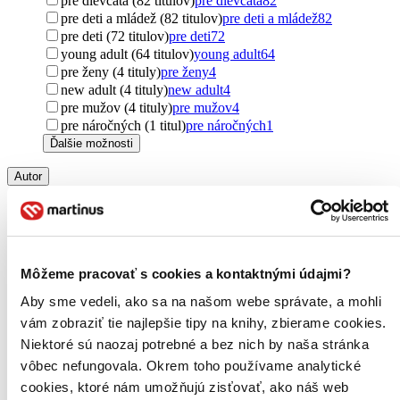
pre dievčatá (82 titulov)
pre dievčatá
82
pre deti a mládež (82 titulov)
pre deti a mládež
82
pre deti (72 titulov)
pre deti
72
young adult (64 titulov)
young adult
64
pre ženy (4 tituly)
pre ženy
4
new adult (4 tituly)
new adult
4
pre mužov (4 tituly)
pre mužov
4
pre náročných (1 titul)
pre náročných
1
Ďalšie možnosti
Autor
J.K. Rowling (101 titulov)
J.K. Rowling
101
J. K. Rowling (56 titulov)
J. K. Rowling
56
J.K. Rowling (9 titulov)
J.K. Rowling
9
Jack Thorne (4 tituly)
Jack Thorne
4
John Tiffany (4 tituly)
John Tiffany
4
Môžeme pracovať s cookies a kontaktnými údajmi?
Joanna Farrow (3 tituly)
Joanna Farrow
3
Aby sme vedeli, ako sa na našom webe správate, a mohli
Scholastic (2 tituly)
Scholastic
2
Kami Mandell (2 tituly)
Kami Mandell
2
vám zobraziť tie najlepšie tipy na knihy, zbierame cookies.
Andrew Wolf (2 tituly)
Andrew Wolf
2
Niektoré sú naozaj potrebné a bez nich by naša stránka
Bob McCabe (1 titul)
Bob McCabe
1
vôbec nefungovala. Okrem toho používame analytické
Matthew Reinhart (1 titul)
Matthew Reinhart
1
cookies, ktoré nám umožňujú zisťovať, ako náš web
Donald Lemke (1 titul)
Donald Lemke
1