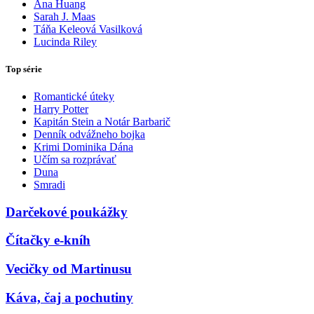
Ana Huang
Sarah J. Maas
Táňa Keleová Vasilková
Lucinda Riley
Top série
Romantické úteky
Harry Potter
Kapitán Stein a Notár Barbarič
Denník odvážneho bojka
Krimi Dominika Dána
Učím sa rozprávať
Duna
Smradi
Darčekové poukážky
Čítačky e-kníh
Vecičky od Martinusu
Káva, čaj a pochutiny