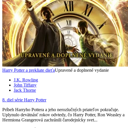
Harry Potter a prekliate dieťa
Upravené a doplnené vydanie
J.K. Rowling
John Tiffany
Jack Thorne
8. diel série
Harry Potter
Príbeh Harryho Pottera a jeho nerozlučných priateľov pokračuje.
Uplynulo devätnásť rokov odvtedy, čo Harry Potter, Ron Weasley a
Hermiona Grangerová zachránili čarodejnícky svet...