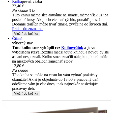
Kniha
pevná väzba
22,40 €
Na sklade 3 ks
Túto knihu máme síce aktuálne na sklade, máme však už iba
posledné kusy. Ak ju chcete mať rýchlo, ponáhľajte sa!
Dodanie ďalších môže trvať dlhšie, zvyčajne do štyroch dní.
Pridať do zoznamu
Vložiť do košíka
Čítaná
výborný stav
Túto knihu sme vykúpili cez
Knihovrátok
a je vo
výbornom stave.
Rozdiel medzi touto knihou a novou by ste
asi ani nespoznali. Knihu sme označili nálepkou, ktorá môže
na niektorých obaloch zanechať stopy.
12,80 €
Na sklade
Táto kniha sa môže na cestu ku vám vybrať prakticky
okamžite! Ak si ju objednáte do 13:00 v pracovný deň,
odošleme vám ju ešte dnes, inak najneskôr nasledujúci
pracovný deň.
Vložiť do košíka