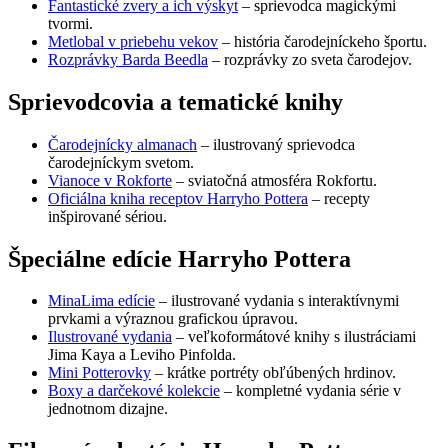
Fantastické zvery a ich výskyt
– sprievodca magickými
tvormi.
Metlobal v priebehu vekov
– história čarodejníckeho športu.
Rozprávky Barda Beedla
– rozprávky zo sveta čarodejov.
Sprievodcovia a tematické knihy
Čarodejnícky almanach
– ilustrovaný sprievodca
čarodejníckym svetom.
Vianoce v Rokforte
– sviatočná atmosféra Rokfortu.
Oficiálna kniha receptov Harryho Pottera
– recepty
inšpirované sériou.
Špeciálne edície Harryho Pottera
MinaLima edície
– ilustrované vydania s interaktívnymi
prvkami a výraznou grafickou úpravou.
Ilustrované vydania
– veľkoformátové knihy s ilustráciami
Jima Kaya a Leviho Pinfolda.
Mini Potterovky
– krátke portréty obľúbených hrdinov.
Boxy a darčekové kolekcie
– kompletné vydania série v
jednotnom dizajne.