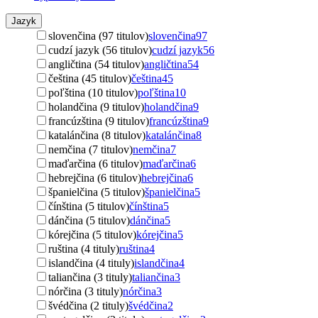
Jazyk
slovenčina (97 titulov)
slovenčina
97
cudzí jazyk (56 titulov)
cudzí jazyk
56
angličtina (54 titulov)
angličtina
54
čeština (45 titulov)
čeština
45
poľština (10 titulov)
poľština
10
holandčina (9 titulov)
holandčina
9
francúzština (9 titulov)
francúzština
9
katalánčina (8 titulov)
katalánčina
8
nemčina (7 titulov)
nemčina
7
maďarčina (6 titulov)
maďarčina
6
hebrejčina (6 titulov)
hebrejčina
6
španielčina (5 titulov)
španielčina
5
čínština (5 titulov)
čínština
5
dánčina (5 titulov)
dánčina
5
kórejčina (5 titulov)
kórejčina
5
ruština (4 tituly)
ruština
4
islandčina (4 tituly)
islandčina
4
taliančina (3 tituly)
taliančina
3
nórčina (3 tituly)
nórčina
3
švédčina (2 tituly)
švédčina
2