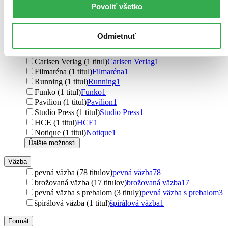
Stonožka (2 tituly)
Stonožka
2
Povoliť všetko
Jiří Models (1 titul)
Jiří Models
1
Blackfire (1 titul)
Blackfire
1
Pikola (1 titul)
Pikola
1
Odmietnuť
HarperCollins (1 titul)
HarperCollins
1
Betexa (1 titul)
Betexa
1
Carlsen Verlag (1 titul)
Carlsen Verlag
1
Filmaréna (1 titul)
Filmaréna
1
Running (1 titul)
Running
1
Funko (1 titul)
Funko
1
Pavilion (1 titul)
Pavilion
1
Studio Press (1 titul)
Studio Press
1
HCE (1 titul)
HCE
1
Notique (1 titul)
Notique
1
Ďalšie možnosti
Väzba
pevná väzba (78 titulov)
pevná väzba
78
brožovaná väzba (17 titulov)
brožovaná väzba
17
pevná väzba s prebalom (3 tituly)
pevná väzba s prebalom
3
špirálová väzba (1 titul)
špirálová väzba
1
Formát