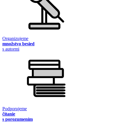
Organizujeme
množstvo besied
s autormi
Podporujeme
čítanie
s porozumením