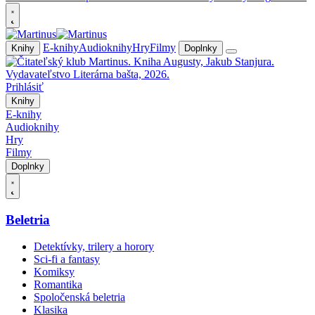
E-knihy
Audioknihy
Hry
Filmy
Knihy
Doplnky
Prihlásiť
Knihy
E-knihy
Audioknihy
Hry
Filmy
Doplnky
Beletria
Detektívky, trilery a horory
Sci-fi a fantasy
Komiksy
Romantika
Spoločenská beletria
Klasika