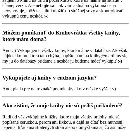
záujem o knihu na trhu a počet kusov, ktoré už máme na sklade v
čítanej verzii. Ale nebojte sa – ak vám aktuálna výkupná cena
nevyhovuje, môžete si titul uložiť do strážnej sovy a skontrolovať
výkupnú cenu neskôr. :-)
Môžem ponúknuť do Knihovrátka všetky knihy,
ktoré mám doma?
Áno :-) Vykupujeme všetky knihy, ktoré máme v databáze. Ak však
nájdete knihu, ktorá tam chýba, napíšte nám na knihy@martinus.sk,
my ju do databázy pridáme a neskôr ju budeme môcť vykúpiť :-)
Vykupujete aj knihy v cudzom jazyku?
Áno, platia pre ne rovnaké podmienky ako v otázke vyššie :-)
Ako zistím, že moje knihy nie sú príliš poškodené?
Radi od vás vykúpime knižky, ktoré majú všetky prílohy, nie sú
popísané ceruzkou, perom ani fixkou, a dajú sa čítať bez nutnosti
lepenia, hľadania stratených strán alebo domýšľania si, čo asi môže