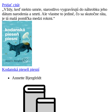
Pridať citát
Vždy, keď niekto umrie, starostlivo vygravírujú do náhrobku jeho
dátum narodenia a smrti. Ale vlastne to jediné, čo sa skutočne ráta,
je tá malá pomlčka medzi rokmi.
Kodanská pieseň piesní
Annette Bjergfeldt