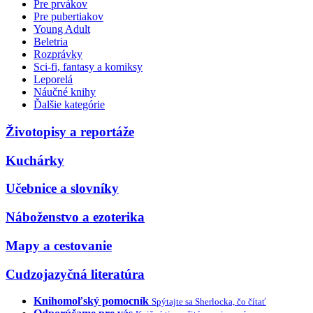
Pre prvákov
Pre pubertiakov
Young Adult
Beletria
Rozprávky
Sci-fi, fantasy a komiksy
Leporelá
Náučné knihy
Ďalšie kategórie
Životopisy a reportáže
Kuchárky
Učebnice a slovníky
Náboženstvo a ezoterika
Mapy a cestovanie
Cudzojazyčná literatúra
Knihomoľský pomocník
Spýtajte sa Sherlocka, čo čítať