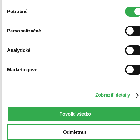
stranami. Veľmi by nám pomohlo, keby sme mohli používať
Výber
všetky tieto cookies. Ďakujeme!
Potrebné
súhlasu
Personalizačné
Analytické
Marketingové
Zobraziť detaily
Povoliť všetko
Odmietnuť