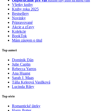
Odporúčame pre vás
Knižné tipy ušité na mieru vám
Všetky knihy
Knihy roka 2025
Bestsellery
Novinky
Pripravované
Akcie a zľavy
Kolekcie
BookTok
Mám záujem o titul
Top autori
Dominik Dán
Julie Caplin
Rebecca Yarros
Ana Huang
Sarah J. Maas
Táňa Keleová Vasilková
Lucinda Riley
Top série
Romantické úteky
Harry Potter