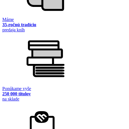
Máme
35-ročnú tradíciu
predaja kníh
Ponúkame vyše
250 000 titulov
na sklade