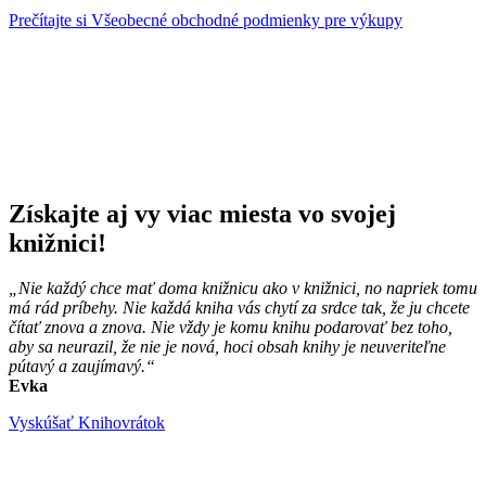
Prečítajte si Všeobecné obchodné podmienky pre výkupy
Získajte aj vy viac miesta vo svojej
knižnici!
„Nie každý chce mať doma knižnicu ako v knižnici, no napriek tomu
má rád príbehy. Nie každá kniha vás chytí za srdce tak, že ju chcete
čítať znova a znova. Nie vždy je komu knihu podarovať bez toho,
aby sa neurazil, že nie je nová, hoci obsah knihy je neuveriteľne
pútavý a zaujímavý.“
Evka
Vyskúšať Knihovrátok