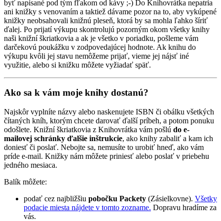
byť napísané pod tým fľakom od kávy ;-) Do Knihovrátka nepatria
ani knižky s venovaním a taktiež dávame pozor na to, aby vykúpené
knižky neobsahovali knižnú pleseň, ktorá by sa mohla ľahko šíriť
ďalej. Po prijatí výkupu skontrolujú pozorným okom všetky knihy
naši knižní škriatkovia a ak je všetko v poriadku, pošleme vám
darčekovú poukážku v zodpovedajúcej hodnote. Ak knihu do
výkupu kvôli jej stavu nemôžeme prijať, vieme jej nájsť iné
využitie, alebo si knižku môžete vyžiadať späť.
Ako sa k vám moje knihy dostanú?
Najskôr vyplníte názvy alebo naskenujete ISBN či obálku všetkých
čítaných kníh, ktorým chcete darovať ďalší príbeh, a potom ponuku
odošlete. Knižní škriatkovia z Knihovrátka vám pošlú
do e-
mailovej schránky ďalšie inštrukcie
, ako knihy zabaliť a kam ich
doniesť či poslať. Nebojte sa, nemusíte to urobiť hneď, ako vám
príde e-mail. Knižky nám môžete priniesť alebo poslať v priebehu
jedného mesiaca.
Balík môžete:
podať cez najbližšiu
pobočku Packety
(Zásielkovne).
Všetky
podacie miesta nájdete v tomto zozname.
Dopravu hradíme za
vás.