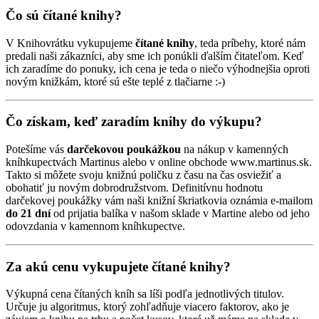
Čo sú čítané knihy?
V Knihovrátku vykupujeme
čítané knihy
, teda príbehy, ktoré nám
predali naši zákazníci, aby sme ich ponúkli ďalším čitateľom. Keď
ich zaradíme do ponuky, ich cena je teda o niečo výhodnejšia oproti
novým knižkám, ktoré sú ešte teplé z tlačiarne :-)
Čo získam, keď zaradím knihy do výkupu?
Potešíme vás
darčekovou poukážkou
na nákup v kamenných
kníhkupectvách Martinus alebo v online obchode www.martinus.sk.
Takto si môžete svoju knižnú poličku z času na čas osviežiť a
obohatiť ju novým dobrodružstvom. Definitívnu hodnotu
darčekovej poukážky vám naši knižní škriatkovia oznámia e-mailom
do 21 dní
od prijatia balíka v našom sklade v Martine alebo od jeho
odovzdania v kamennom kníhkupectve.
Za akú cenu vykupujete čítané knihy?
Výkupná cena čítaných kníh sa líši podľa jednotlivých titulov.
Určuje ju algoritmus, ktorý zohľadňuje viacero faktorov, ako je