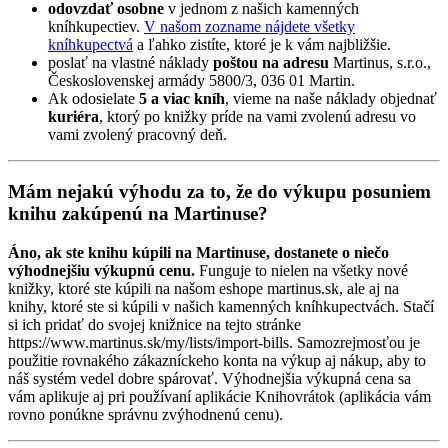
odovzdať osobne
v jednom z našich kamenných
kníhkupectiev.
V našom zozname nájdete všetky
kníhkupectvá
a ľahko zistíte, ktoré je k vám najbližšie.
poslať na vlastné náklady
poštou na adresu
Martinus, s.r.o.,
Československej armády 5800/3, 036 01 Martin.
Ak odosielate
5 a viac kníh
, vieme na naše náklady objednať
kuriéra
, ktorý po knižky príde na vami zvolenú adresu vo
vami zvolený pracovný deň.
Mám nejakú výhodu za to, že do výkupu posuniem
knihu zakúpenú na Martinuse?
Áno, ak ste knihu kúpili na Martinuse, dostanete o niečo
výhodnejšiu výkupnú cenu.
Funguje to nielen na všetky nové
knižky, ktoré ste kúpili na našom eshope martinus.sk, ale aj na
knihy, ktoré ste si kúpili v našich kamenných kníhkupectvách. Stačí
si ich pridať do svojej knižnice na tejto stránke
https://www.martinus.sk/my/lists/import-bills. Samozrejmosťou je
použitie rovnakého zákazníckeho konta na výkup aj nákup, aby to
náš systém vedel dobre spárovať. Výhodnejšia výkupná cena sa
vám aplikuje aj pri používaní aplikácie Knihovrátok (aplikácia vám
rovno ponúkne správnu zvýhodnenú cenu).