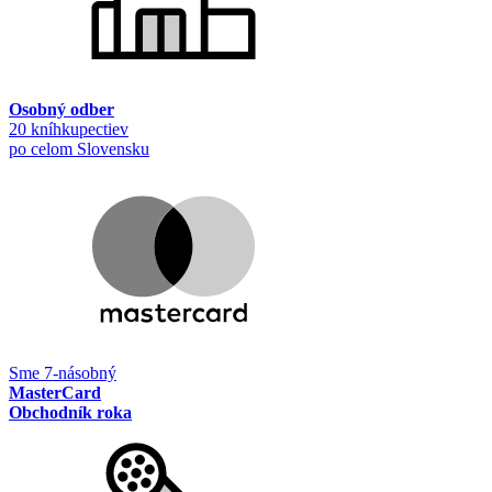
Osobný odber
20 kníhkupectiev
po celom Slovensku
Sme 7-násobný
MasterCard
Obchodník roka