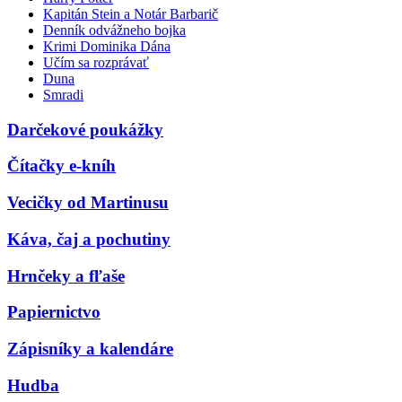
Kapitán Stein a Notár Barbarič
Denník odvážneho bojka
Krimi Dominika Dána
Učím sa rozprávať
Duna
Smradi
Darčekové poukážky
Čítačky e-kníh
Vecičky od Martinusu
Káva, čaj a pochutiny
Hrnčeky a fľaše
Papiernictvo
Zápisníky a kalendáre
Hudba