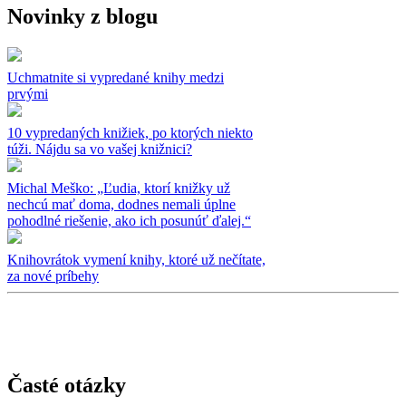
Novinky z blogu
Uchmatnite si vypredané knihy medzi
prvými
10 vypredaných knižiek, po ktorých niekto
túži. Nájdu sa vo vašej knižnici?
Michal Meško: „Ľudia, ktorí knižky už
nechcú mať doma, dodnes nemali úplne
pohodlné riešenie, ako ich posunúť ďalej.“
Knihovrátok vymení knihy, ktoré už nečítate,
za nové príbehy
Časté otázky