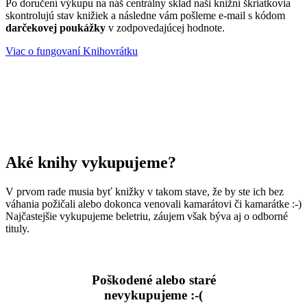
Po doručení výkupu na náš centrálny sklad naši knižní škriatkovia
skontrolujú stav knižiek a následne vám pošleme e-mail s kódom
darčekovej poukážky
v zodpovedajúcej hodnote.
Viac o fungovaní Knihovrátku
Aké knihy vykupujeme?
V prvom rade musia byť knižky v takom stave, že by ste ich bez
váhania požičali alebo dokonca venovali kamarátovi či kamarátke :-)
Najčastejšie vykupujeme beletriu, záujem však býva aj o odborné
tituly.
Poškodené alebo staré
nevykupujeme :-(