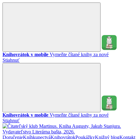
Knihovrátok v mobile
Vymeňte čítané knihy za nové
Stiahnuť
Knihovrátok v mobile
Vymeňte čítané knihy za nové
Stiahnuť
Doručenie
Kníhkupectvá
Knihovrátok
Poukážky
Knižný blog
Kontakt