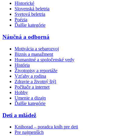
Historické
Slovenská beletria
Svetová beletria
Poézia
Ďalšie kategórie
Náučná a odborná
Motivácia a sebarozvoj
Biznis a manažment
Humanitné a spoločenské vedy
História
Životopisy a reportáže
Vzťahy a rodina
Zdravie a životný štýl
Počítače a internet
Hobby
Umenie a dizajn
Ďalšie kategórie
Deti a mládež
Knihorad – poradca kníh pre deti
Pre najmenších