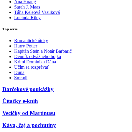
Ana Huang
Sarah J. Maas
Táňa Keleová Vasilková
Lucinda Riley
Top série
Romantické úteky
Harry Potter
Kapitán Stein a Notár Barbarič
Denník odvážneho bojka
Krimi Dominika Dána
Učím sa rozprávať
Duna
Smradi
Darčekové poukážky
Čítačky e-kníh
Vecičky od Martinusu
Káva, čaj a pochutiny