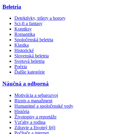
Beletria
Detektívky, trilery a horory
Sci-fi a fantasy
Komiksy
Romantika
Spoločenská beletria
Klasika
Historické
Slovenská beletria
Svetová beletria
Poézia
Ďalšie kategórie
Náučná a odborná
Motivácia a sebarozvoj
Biznis a manažment
Humanitné a spoločenské vedy
História
Životopisy a reportáže
Vzťahy a rodina
Zdravie a životný štýl
Počítače a internet