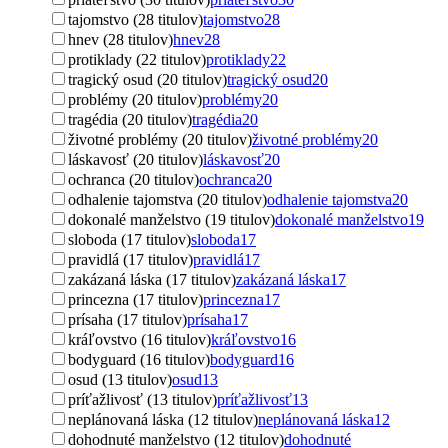
tajomstvo (28 titulov)
tajomstvo
28
hnev (28 titulov)
hnev
28
protiklady (22 titulov)
protiklady
22
tragický osud (20 titulov)
tragický osud
20
problémy (20 titulov)
problémy
20
tragédia (20 titulov)
tragédia
20
životné problémy (20 titulov)
životné problémy
20
láskavosť (20 titulov)
láskavosť
20
ochranca (20 titulov)
ochranca
20
odhalenie tajomstva (20 titulov)
odhalenie tajomstva
20
dokonalé manželstvo (19 titulov)
dokonalé manželstvo
19
sloboda (17 titulov)
sloboda
17
pravidlá (17 titulov)
pravidlá
17
zakázaná láska (17 titulov)
zakázaná láska
17
princezna (17 titulov)
princezna
17
prísaha (17 titulov)
prísaha
17
kráľovstvo (16 titulov)
kráľovstvo
16
bodyguard (16 titulov)
bodyguard
16
osud (13 titulov)
osud
13
príťažlivosť (13 titulov)
príťažlivosť
13
neplánovaná láska (12 titulov)
neplánovaná láska
12
dohodnuté manželstvo (12 titulov)
dohodnuté