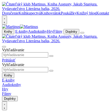
Doručenie
Kníhkupectvá
Knihovrátok
Poukážky
Knižný blog
Kontakt
E-knihy
Audioknihy
Hry
Filmy
Knihy
Doplnky
Vyhľadávanie
Prihlásiť
Vyhľadávanie
Knihy
E-knihy
Audioknihy
Hry
Filmy
Doplnky