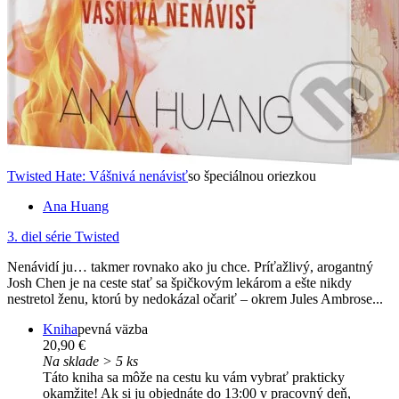
Twisted Hate: Vášnivá nenávisť
so špeciálnou oriezkou
Ana Huang
3. diel série
Twisted
Nenávidí ju… takmer rovnako ako ju chce. Príťažlivý, arogantný
Josh Chen je na ceste stať sa špičkovým lekárom a ešte nikdy
nestretol ženu, ktorú by nedokázal očariť – okrem Jules Ambrose...
Kniha
pevná väzba
20,90 €
Na sklade > 5 ks
Táto kniha sa môže na cestu ku vám vybrať prakticky
okamžite! Ak si ju objednáte do 13:00 v pracovný deň,