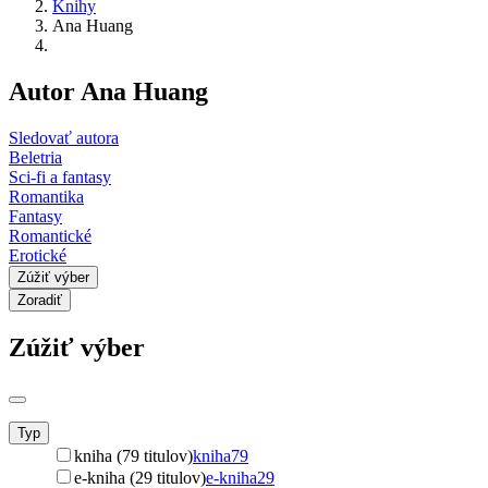
Knihy
Ana Huang
Autor Ana Huang
Sledovať autora
Beletria
Sci-fi a fantasy
Romantika
Fantasy
Romantické
Erotické
Zúžiť výber
Zoradiť
Zúžiť výber
Typ
kniha (79 titulov)
kniha
79
e-kniha (29 titulov)
e-kniha
29