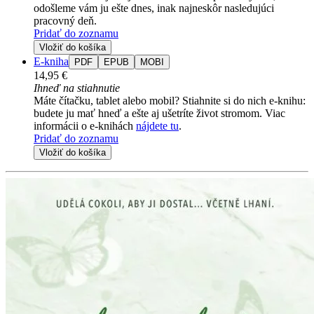
odošleme vám ju ešte dnes, inak najneskôr nasledujúci
pracovný deň.
Pridať do zoznamu
Vložiť do košíka
E-kniha
PDF
EPUB
MOBI
14,95 €
Ihneď na stiahnutie
Máte čítačku, tablet alebo mobil? Stiahnite si do nich e-knihu:
budete ju mať hneď a ešte aj ušetríte život stromom. Viac
informácii o e-knihách
nájdete tu
.
Pridať do zoznamu
Vložiť do košíka