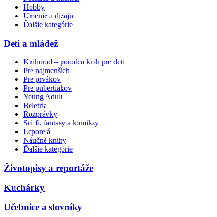
Hobby
Umenie a dizajn
Ďalšie kategórie
Deti a mládež
Knihorad – poradca kníh pre deti
Pre najmenších
Pre prvákov
Pre pubertiakov
Young Adult
Beletria
Rozprávky
Sci-fi, fantasy a komiksy
Leporelá
Náučné knihy
Ďalšie kategórie
Životopisy a reportáže
Kuchárky
Učebnice a slovníky