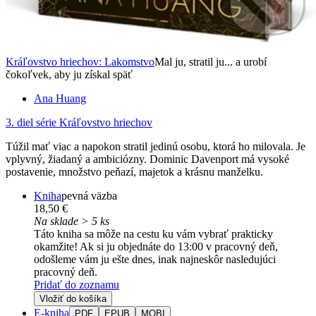
Kráľovstvo hriechov: Lakomstvo
Mal ju, stratil ju... a urobí
čokoľvek, aby ju získal späť
Ana Huang
3. diel série
Kráľovstvo hriechov
Túžil mať viac a napokon stratil jedinú osobu, ktorá ho milovala. Je
vplyvný, žiadaný a ambiciózny. Dominic Davenport má vysoké
postavenie, množstvo peňazí, majetok a krásnu manželku.
Kniha
pevná väzba
18,50 €
Na sklade > 5 ks
Táto kniha sa môže na cestu ku vám vybrať prakticky
okamžite! Ak si ju objednáte do 13:00 v pracovný deň,
odošleme vám ju ešte dnes, inak najneskôr nasledujúci
pracovný deň.
Pridať do zoznamu
Vložiť do košíka
E-kniha
PDF
EPUB
MOBI