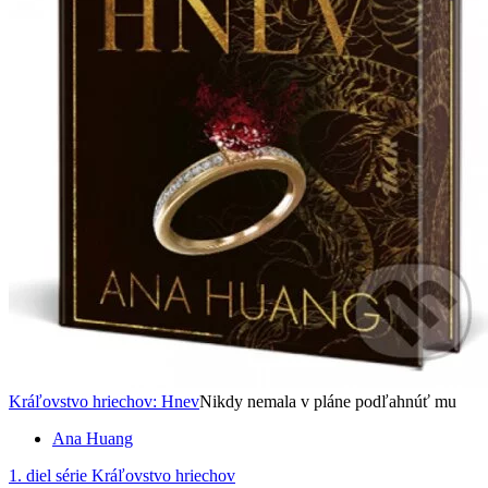
Kráľovstvo hriechov: Hnev
Nikdy nemala v pláne podľahnúť mu
Ana Huang
1. diel série
Kráľovstvo hriechov