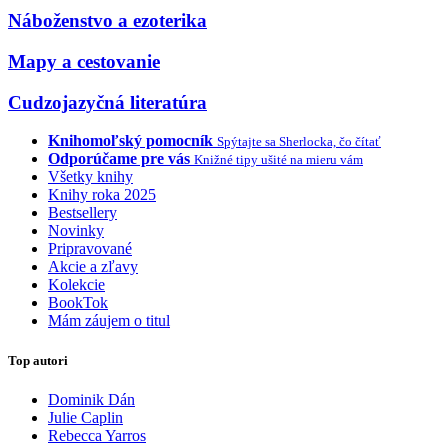
Náboženstvo a ezoterika
Mapy a cestovanie
Cudzojazyčná literatúra
Knihomoľský pomocník
Spýtajte sa Sherlocka, čo čítať
Odporúčame pre vás
Knižné tipy ušité na mieru vám
Všetky knihy
Knihy roka 2025
Bestsellery
Novinky
Pripravované
Akcie a zľavy
Kolekcie
BookTok
Mám záujem o titul
Top autori
Dominik Dán
Julie Caplin
Rebecca Yarros