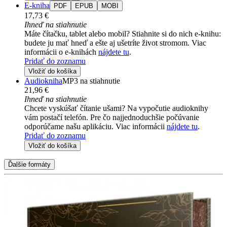
E-kniha
PDF
EPUB
MOBI
17,73 €
Ihneď na stiahnutie
Máte čítačku, tablet alebo mobil? Stiahnite si do nich e-knihu:
budete ju mať hneď a ešte aj ušetríte život stromom. Viac
informácii o e-knihách
nájdete tu
.
Pridať do zoznamu
Vložiť do košíka
Audiokniha
MP3 na stiahnutie
21,96 €
Ihneď na stiahnutie
Chcete vyskúšať čítanie ušami? Na vypočutie audioknihy
vám postačí telefón. Pre čo najjednoduchšie počúvanie
odporúčame našu aplikáciu. Viac informácii
nájdete tu
.
Pridať do zoznamu
Vložiť do košíka
Ďalšie formáty