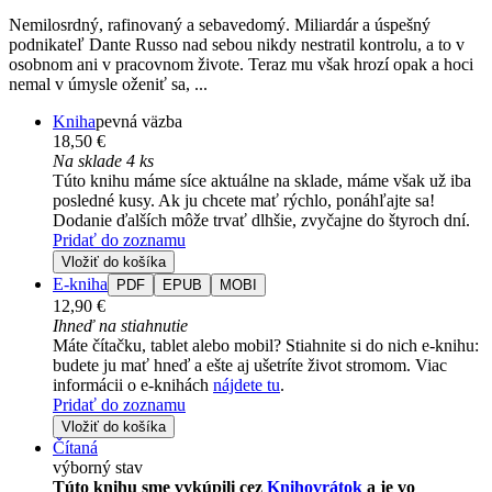
Nemilosrdný, rafinovaný a sebavedomý. Miliardár a úspešný
podnikateľ Dante Russo nad sebou nikdy nestratil kontrolu, a to v
osobnom ani v pracovnom živote. Teraz mu však hrozí opak a hoci
nemal v úmysle oženiť sa, ...
Kniha
pevná väzba
18,50 €
Na sklade 4 ks
Túto knihu máme síce aktuálne na sklade, máme však už iba
posledné kusy. Ak ju chcete mať rýchlo, ponáhľajte sa!
Dodanie ďalších môže trvať dlhšie, zvyčajne do štyroch dní.
Pridať do zoznamu
Vložiť do košíka
E-kniha
PDF
EPUB
MOBI
12,90 €
Ihneď na stiahnutie
Máte čítačku, tablet alebo mobil? Stiahnite si do nich e-knihu:
budete ju mať hneď a ešte aj ušetríte život stromom. Viac
informácii o e-knihách
nájdete tu
.
Pridať do zoznamu
Vložiť do košíka
Čítaná
výborný stav
Túto knihu sme vykúpili cez
Knihovrátok
a je vo