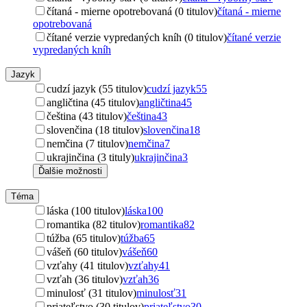
čítaná - mierne opotrebovaná (0 titulov)
čítaná - mierne
opotrebovaná
čítané verzie vypredaných kníh (0 titulov)
čítané verzie
vypredaných kníh
Jazyk
cudzí jazyk (55 titulov)
cudzí jazyk
55
angličtina (45 titulov)
angličtina
45
čeština (43 titulov)
čeština
43
slovenčina (18 titulov)
slovenčina
18
nemčina (7 titulov)
nemčina
7
ukrajinčina (3 tituly)
ukrajinčina
3
Ďalšie možnosti
Téma
láska (100 titulov)
láska
100
romantika (82 titulov)
romantika
82
túžba (65 titulov)
túžba
65
vášeň (60 titulov)
vášeň
60
vzťahy (41 titulov)
vzťahy
41
vzťah (36 titulov)
vzťah
36
minulosť (31 titulov)
minulosť
31
priateľstvo (30 titulov)
priateľstvo
30