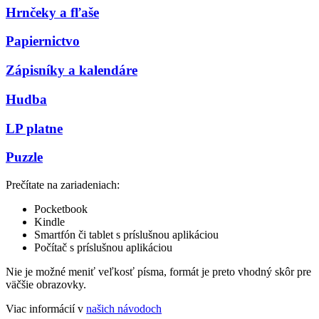
Hrnčeky a fľaše
Papiernictvo
Zápisníky a kalendáre
Hudba
LP platne
Puzzle
Prečítate na zariadeniach:
Pocketbook
Kindle
Smartfón či tablet s príslušnou aplikáciou
Počítač s príslušnou aplikáciou
Nie je možné meniť veľkosť písma, formát je preto vhodný skôr pre
väčšie obrazovky.
Viac informácií v
našich návodoch