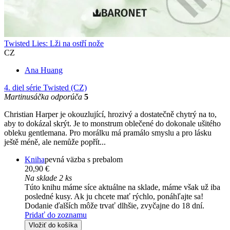
Twisted Lies: Lži na ostří nože
CZ
Ana Huang
4. diel série
Twisted (CZ)
Martinusáčka odporúča
5
Christian Harper je okouzlující, hrozivý a dostatečně chytrý na to,
aby to dokázal skrýt. Je to monstrum oblečené do dokonale ušitého
obleku gentlemana. Pro morálku má pramálo smyslu a pro lásku
ještě méně, ale nemůže popřít...
Kniha
pevná väzba s prebalom
20,90 €
Na sklade 2 ks
Túto knihu máme síce aktuálne na sklade, máme však už iba
posledné kusy. Ak ju chcete mať rýchlo, ponáhľajte sa!
Dodanie ďalších môže trvať dlhšie, zvyčajne do 18 dní.
Pridať do zoznamu
Vložiť do košíka