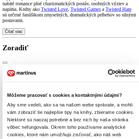
nabité romance plné charizmatických postáv, osobných výziev a
napätia. Knihy ako
Twisted Love
,
Twisted Games
a
Twisted Hate
sú určené fanúšikom zmyselných, dramatických príbehov so silnými
postavami.
Čítať viac
Zoradiť
Bestsellery
Top hodnotené
Novinky
Najdrahšie
Môžeme pracovať s cookies a kontaktnými údajmi?
Najlacnejšie
Aby sme vedeli, ako sa na našom webe správate, a mohli
Najvyššia zľava
116 produktov
vám zobraziť tie najlepšie tipy na knihy, zbierame cookies.
Niektoré sú naozaj potrebné a bez nich by naša stránka
vôbec nefungovala. Okrem toho používame analytické
cookies, ktoré nám umožňujú zisťovať, ako náš web