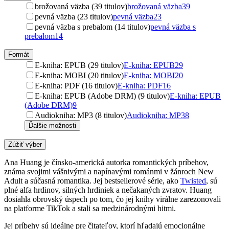
brožovaná väzba (39 titulov)
brožovaná väzba
39
pevná väzba (23 titulov)
pevná väzba
23
pevná väzba s prebalom (14 titulov)
pevná väzba s
prebalom
14
Formát
E-kniha: EPUB (29 titulov)
E-kniha: EPUB
29
E-kniha: MOBI (20 titulov)
E-kniha: MOBI
20
E-kniha: PDF (16 titulov)
E-kniha: PDF
16
E-kniha: EPUB (Adobe DRM) (9 titulov)
E-kniha: EPUB
(Adobe DRM)
9
Audiokniha: MP3 (8 titulov)
Audiokniha: MP3
8
Ďalšie možnosti
Zúžiť výber
Ana Huang je čínsko-americká autorka romantických príbehov,
známa svojimi vášnivými a napínavými románmi v žánroch New
Adult a súčasná romantika. Jej bestsellerové série, ako
Twisted
, sú
plné alfa hrdinov, silných hrdiniek a nečakaných zvratov. Huang
dosiahla obrovský úspech po tom, čo jej knihy virálne zarezonovali
na platforme TikTok a stali sa medzinárodnými hitmi.
Jej príbehy sú ideálne pre čitateľov, ktorí hľadajú emocionálne