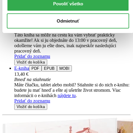
prebudí túžbu, ktorá ohrozí všetko. Ich zakázaná láska môže zničiť
Povoliť všetko
kráľovstvo.
Kniha
pevná väzba
Odmietnuť
15,80 €
Na sklade > 5 ks
Táto kniha sa môže na cestu ku vám vybrať prakticky
okamžite! Ak si ju objednáte do 13:00 v pracovný deň,
odošleme vám ju ešte dnes, inak najneskôr nasledujúci
pracovný deň.
Pridať do zoznamu
Vložiť do košíka
E-kniha
PDF
EPUB
MOBI
13,40 €
Ihneď na stiahnutie
Máte čítačku, tablet alebo mobil? Stiahnite si do nich e-knihu:
budete ju mať hneď a ešte aj ušetríte život stromom. Viac
informácii o e-knihách
nájdete tu
.
Pridať do zoznamu
Vložiť do košíka