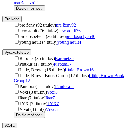
manželstvo
12
Ďalšie možnosti
Pre koho
pre ženy (92 titulov)
pre ženy
92
new adult (76 titulov)
new adult
76
pre dospelých (36 titulov)
pre dospelých
36
young adult (4 tituly)
young adult
4
Vydavateľstvo
Baronet (35 titulov)
Baronet
35
Piatkus (17 titulov)
Piatkus
17
Little, Brown (16 titulov)
Little, Brown
16
Little, Brown Book Group (12 titulov)
Little, Brown Book
Group
12
Pandora (11 titulov)
Pandora
11
Voxi (8 titulov)
Voxi
8
Ikar (7 titulov)
Ikar
7
LYX (7 titulov)
LYX
7
Vivat (3 tituly)
Vivat
3
Ďalšie možnosti
Väzba