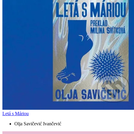
Letá s Máriou
Olja Savičević Ivančević