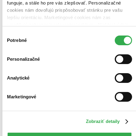
funguje, a stále ho pre vás zlepšovať. Personalizačné
cookies nám dovoľujú prispôsobovať stránku pre vašu
lepšiu orientáciu. Marketingové cookies nám zas
umožňujú zobrazenie relevantnej reklamy. Niektoré údaje
zdieľame aj s tretími stranami. Veľmi by nám pomohlo,
Výber
keby sme mohli používať všetky tieto cookies. Ďakujeme!
Potrebné
súhlasu
Personalizačné
Analytické
4,5
Marketingové
Geniálna priateľka
Elena Ferrante
Zobraziť detaily