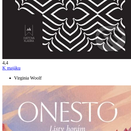
4,4
K majáku
Virginia Woolf