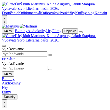
Doručenie
Kníhkupectvá
Knihovrátok
Poukážky
Knižný blog
Kontakt
E-knihy
Audioknihy
Hry
Filmy
Knihy
Doplnky
Vyhľadávanie
Prihlásiť
Vyhľadávanie
Knihy
E-knihy
Audioknihy
Hry
Filmy
Doplnky