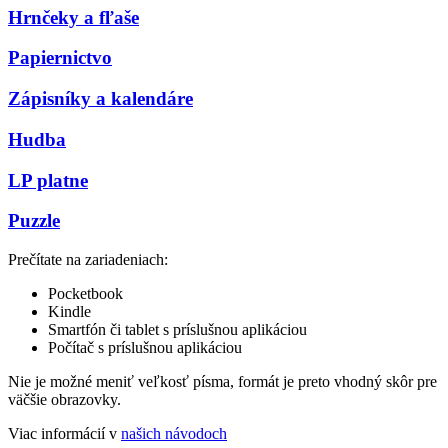
Hrnčeky a fľaše
Papiernictvo
Zápisníky a kalendáre
Hudba
LP platne
Puzzle
Prečítate na zariadeniach:
Pocketbook
Kindle
Smartfón či tablet s príslušnou aplikáciou
Počítač s príslušnou aplikáciou
Nie je možné meniť veľkosť písma, formát je preto vhodný skôr pre
väčšie obrazovky.
Viac informácií v
našich návodoch