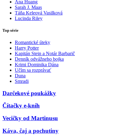
Ana Huang
Sarah J. Maas
Táňa Keleová Vasilková
Lucinda Riley
Top série
Romantické úteky
Harry Potter
Kapitán Stein a Notár Barbarič
Denník odvážneho bojka
Krimi Dominika Dána
Učím sa rozprávať
Duna
Smradi
Darčekové poukážky
Čítačky e-kníh
Vecičky od Martinusu
Káva, čaj a pochutiny