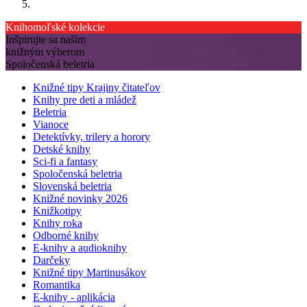
Knihomoľské kolekcie
Inšpirujte sa naším
knižným výberom
Spoločenská beletria
Knižné tipy Krajiny čitateľov
Knihy pre deti a mládež
Beletria
Vianoce
Detektívky, trilery a horory
Detské knihy
Sci-fi a fantasy
Spoločenská beletria
Slovenská beletria
Knižné novinky 2026
Knižkotipy
Knihy roka
Odborné knihy
E-knihy a audioknihy
Darčeky
Knižné tipy Martinusákov
Romantika
E-knihy - aplikácia