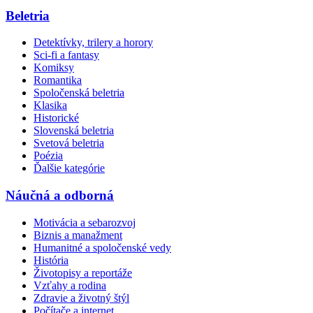
Beletria
Detektívky, trilery a horory
Sci-fi a fantasy
Komiksy
Romantika
Spoločenská beletria
Klasika
Historické
Slovenská beletria
Svetová beletria
Poézia
Ďalšie kategórie
Náučná a odborná
Motivácia a sebarozvoj
Biznis a manažment
Humanitné a spoločenské vedy
História
Životopisy a reportáže
Vzťahy a rodina
Zdravie a životný štýl
Počítače a internet