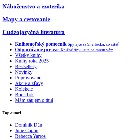
Náboženstvo a ezoterika
Mapy a cestovanie
Cudzojazyčná literatúra
Knihomoľský pomocník
Spýtajte sa Sherlocka, čo čítať
Odporúčame pre vás
Knižné tipy ušité na mieru vám
Všetky knihy
Knihy roka 2025
Bestsellery
Novinky
Pripravované
Akcie a zľavy
Kolekcie
BookTok
Mám záujem o titul
Top autori
Dominik Dán
Julie Caplin
Rebecca Yarros