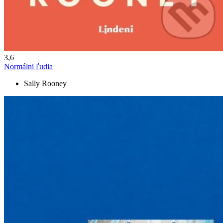
3,6
Normálni ľudia
Sally Rooney