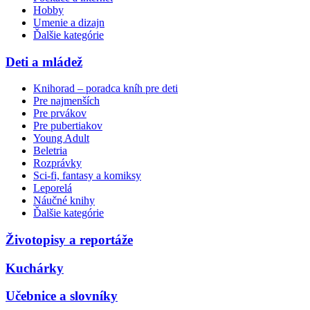
Hobby
Umenie a dizajn
Ďalšie kategórie
Deti a mládež
Knihorad – poradca kníh pre deti
Pre najmenších
Pre prvákov
Pre pubertiakov
Young Adult
Beletria
Rozprávky
Sci-fi, fantasy a komiksy
Leporelá
Náučné knihy
Ďalšie kategórie
Životopisy a reportáže
Kuchárky
Učebnice a slovníky