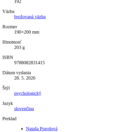
192
Väzba
brožovaná väzba
Rozmer
190×200 mm
Hmotnosť
203 g
ISBN
9788082831415
Dátum vydania
28. 5. 2026
Štýl
psychologický
Jazyk
slovenčina
Preklad
Nataša Pravdová