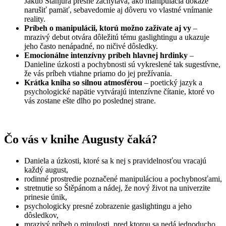
Jakub Stanjura presne zachytáva, ako manipulácia dokáže
narušiť pamäť, sebavedomie aj dôveru vo vlastné vnímanie
reality.
Príbeh o manipulácii, ktorú možno zažívate aj vy
–
mrazivý debut otvára dôležitú tému gaslightingu a ukazuje
jeho často nenápadné, no ničivé dôsledky.
Emocionálne intenzívny príbeh hlavnej hrdinky
–
Danieline úzkosti a pochybnosti sú vykreslené tak sugestívne,
že vás príbeh vtiahne priamo do jej prežívania.
Krátka kniha so silnou atmosférou
– poetický jazyk a
psychologické napätie vytvárajú intenzívne čítanie, ktoré vo
vás zostane ešte dlho po poslednej strane.
Čo vás v knihe Augusty čaká?
Daniela a úzkosti, ktoré sa k nej s pravidelnosťou vracajú
každý august,
rodinné prostredie poznačené manipuláciou a pochybnosťami,
stretnutie so Štěpánom a nádej, že nový život na univerzite
prinesie únik,
psychologicky presné zobrazenie gaslightingu a jeho
dôsledkov,
mrazivý príbeh o minulosti, pred ktorou sa nedá jednoducho