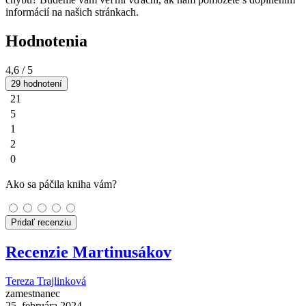
informácií na našich stránkach.
Hodnotenia
4,6
/ 5
29 hodnotení
21
5
1
2
0
Ako sa páčila kniha vám?
Pridať recenziu
Recenzie Martinusákov
Tereza Trajlinková
zamestnanec
25. februára 2024