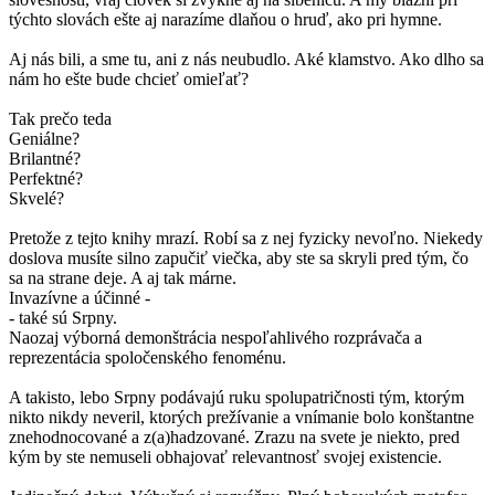
týchto slovách ešte aj narazíme dlaňou o hruď, ako pri hymne.
Aj nás bili, a sme tu, ani z nás neubudlo. Aké klamstvo. Ako dlho sa
nám ho ešte bude chcieť omieľať?
Tak prečo teda
Geniálne?
Brilantné?
Perfektné?
Skvelé?
Pretože z tejto knihy mrazí. Robí sa z nej fyzicky nevoľno. Niekedy
doslova musíte silno zapučiť viečka, aby ste sa skryli pred tým, čo
sa na strane deje. A aj tak márne.
Invazívne a účinné -
- také sú Srpny.
Naozaj výborná demonštrácia nespoľahlivého rozprávača a
reprezentácia spoločenského fenoménu.
A takisto, lebo Srpny podávajú ruku spolupatričnosti tým, ktorým
nikto nikdy neveril, ktorých prežívanie a vnímanie bolo konštantne
znehodnocované a z(a)hadzované. Zrazu na svete je niekto, pred
kým by ste nemuseli obhajovať relevantnosť svojej existencie.