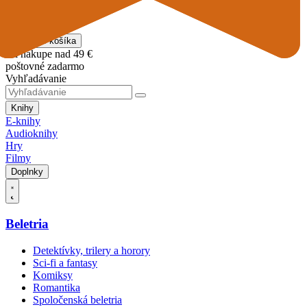
14,24 €
Vložiť do košíka
Pri nákupe nad 49 €
poštovné zadarmo
Vyhľadávanie
Knihy
E-knihy
Audioknihy
Hry
Filmy
Doplnky
Beletria
Detektívky, trilery a horory
Sci-fi a fantasy
Komiksy
Romantika
Spoločenská beletria