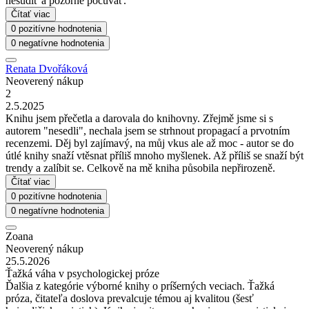
nesúdiť a pozorne počúvať.
Čítať viac
0 pozitívne hodnotenia
0 negatívne hodnotenia
Renata Dvořáková
Neoverený nákup
2
2.5.2025
Knihu jsem přečetla a darovala do knihovny. Zřejmě jsme si s
autorem "nesedli", nechala jsem se strhnout propagací a prvotním
recenzemi. Děj byl zajímavý, na můj vkus ale až moc - autor se do
útlé knihy snaží vtěsnat příliš mnoho myšlenek. Až příliš se snaží být
trendy a zalíbit se. Celkově na mě kniha působila nepřirozeně.
Čítať viac
0 pozitívne hodnotenia
0 negatívne hodnotenia
Zoana
Neoverený nákup
25.5.2026
Ťažká váha v psychologickej próze
Ďalšia z kategórie výborné knihy o príšerných veciach. Ťažká
próza, čitateľa doslova prevalcuje témou aj kvalitou (šesť