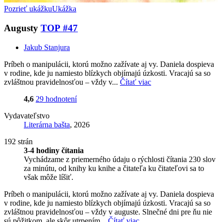
Pozrieť ukážku
Ukážka
Augusty
TOP #47
Jakub Stanjura
Príbeh o manipulácii, ktorú možno zažívate aj vy. Daniela dospieva
v rodine, kde ju namiesto blízkych objímajú úzkosti. Vracajú sa so
zvláštnou pravidelnosťou – vždy v...
Čítať viac
4,6
29 hodnotení
Vydavateľstvo
Literárna bašta
, 2026
192 strán
3-4 hodiny čítania
Vychádzame z priemerného údaju o rýchlosti čítania 230 slov
za minútu, od knihy ku knihe a čitateľa ku čitateľovi sa to
však môže líšiť.
Príbeh o manipulácii, ktorú možno zažívate aj vy. Daniela dospieva
v rodine, kde ju namiesto blízkych objímajú úzkosti. Vracajú sa so
zvláštnou pravidelnosťou – vždy v auguste. Slnečné dni pre ňu nie
sú pôžitkom, ale skôr utrpením...
Čítať viac