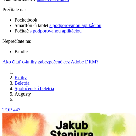
Prečítate na:
Pocketbook
Smartfón či tablet
s podporovanou aplikáciou
Počítač
s podporovanou aplikáciou
Neprečítate na:
Kindle
Ako čítať e-knihy zabezpečené cez Adobe DRM?
Knihy
Beletria
Spoločenská beletria
Augusty
TOP #47