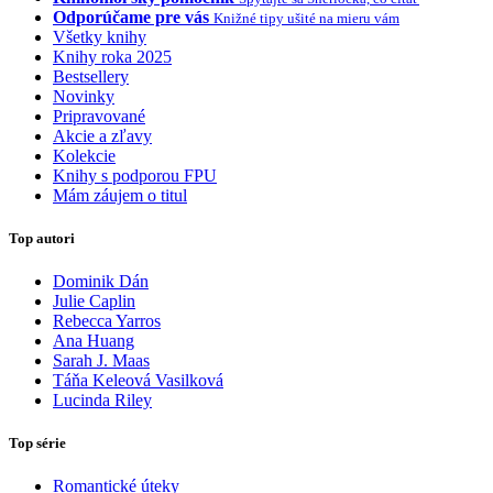
Odporúčame pre vás
Knižné tipy ušité na mieru vám
Všetky knihy
Knihy roka 2025
Bestsellery
Novinky
Pripravované
Akcie a zľavy
Kolekcie
Knihy s podporou FPU
Mám záujem o titul
Top autori
Dominik Dán
Julie Caplin
Rebecca Yarros
Ana Huang
Sarah J. Maas
Táňa Keleová Vasilková
Lucinda Riley
Top série
Romantické úteky