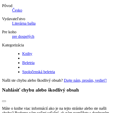
Pôvod
Česko
Vydavateľstvo
Literárna bašta
Pre koho
pre dospelých
Kategorizácia
Knihy
Beletria
Spoločenská beletria
Našli ste chybu alebo škodlivý obsah?
Dajte nám, prosím, vedieť!
Nahlásiť chybu alebo škodlivý obsah
Máte o knihe viac informácií ako je na tejto stránke alebo ste našli
chybu? Budeme vám veľmi vďační, ak nám pomôžete s doplnením