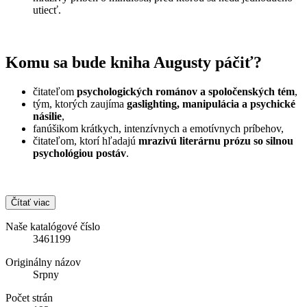
utiecť.
Komu sa bude kniha Augusty páčiť?
čitateľom
psychologických románov a spoločenských tém
,
tým, ktorých zaujíma
gaslighting, manipulácia a psychické
násilie
,
fanúšikom krátkych, intenzívnych a emotívnych príbehov,
čitateľom, ktorí hľadajú
mrazivú literárnu prózu so silnou
psychológiou postáv
.
Čítať viac
Naše katalógové číslo
3461199
Originálny názov
Srpny
Počet strán