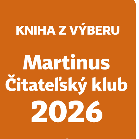
Doručenie
Kníhkupectvá
Knihovrátok
Poukážky
Knižný blog
Kontakt
E-knihy
Audioknihy
Hry
Filmy
Knihy
Doplnky
Vyhľadávanie
Prihlásiť