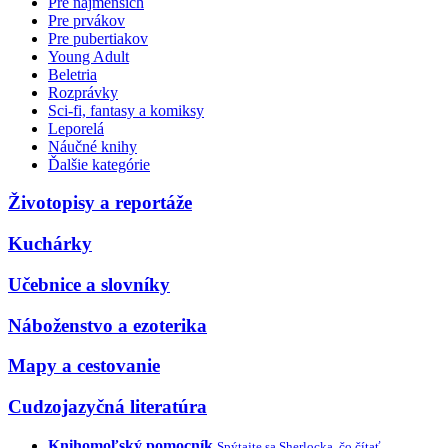
Pre najmenších
Pre prvákov
Pre pubertiakov
Young Adult
Beletria
Rozprávky
Sci-fi, fantasy a komiksy
Leporelá
Náučné knihy
Ďalšie kategórie
Životopisy a reportáže
Kuchárky
Učebnice a slovníky
Náboženstvo a ezoterika
Mapy a cestovanie
Cudzojazyčná literatúra
Knihomoľský pomocník
Spýtajte sa Sherlocka, čo čítať