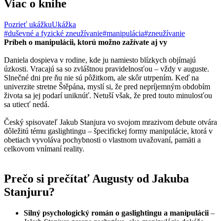
Viac o knihe
Pozrieť ukážku
Ukážka
#duševné a fyzické zneužívanie
#manipulácia
#zneužívanie
Príbeh o manipulácii, ktorú možno zažívate aj vy
Daniela dospieva v rodine, kde ju namiesto blízkych objímajú
úzkosti. Vracajú sa so zvláštnou pravidelnosťou – vždy v auguste.
Slnečné dni pre ňu nie sú pôžitkom, ale skôr utrpením. Keď na
univerzite stretne Štěpána, myslí si, že pred nepríjemným obdobím
života sa jej podarí uniknúť. Netuší však, že pred touto minulosťou
sa utiecť nedá.
Český spisovateľ Jakub Stanjura vo svojom mrazivom debute otvára
dôležitú tému gaslightingu – špecifickej formy manipulácie, ktorá v
obetiach vyvoláva pochybnosti o vlastnom uvažovaní, pamäti a
celkovom vnímaní reality.
Prečo si prečítať Augusty od Jakuba
Stanjuru?
Silný psychologický román o gaslightingu a manipulácii
–