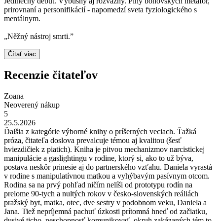
Jedinečný debut. Výbušný aj rozvážny. Plný bohovských metafor,
prirovnaní a personifikácií - napomedzí sveta fyziologického s
mentálnym.
„Něžný nástroj smrti.”
Čítať viac
Recenzie čitateľov
Zoana
Neoverený nákup
5
25.5.2026
Ďalšia z kategórie výborné knihy o príšerných veciach. Ťažká
próza, čitateľa doslova prevalcuje témou aj kvalitou (šesť
hviezdičiek z piatich). Kniha je pitvou mechanizmov narcistickej
manipulácie a gaslightingu v rodine, ktorý si, ako to už býva,
postava neskôr prinesie aj do partnerského vzťahu. Daniela vyrastá
v rodine s manipulatívnou matkou a vyhýbavým pasívnym otcom.
Rodina sa na prvý pohľad ničím nelíši od prototypu rodín na
prelome 90-tych a nultých rokov v česko-slovenských reáliách
pražský byt, matka, otec, dve sestry v podobnom veku, Daniela a
Jana. Tiež nepríjemná pachuť úzkosti prítomná hneď od začiatku,
dusivé ticho, neschopnosť komunikovať, okruh zakázaných tém to