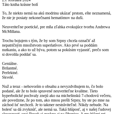
Táto kniha krásne bolí
To, že niekto nemá na akú modrinu ukázať prstom, ešte neznamená,
že nie je posiaty nekonečnami hematómov na duši.
Neuveriteľne poetické, pre mňa zľahka evokujúce tvorbu Andrewa
McMillana.
Trochu bojujem s tým, že by som Srpny chcela označiť až
nepatričným množstvom superlatívov. Ako prvé sa poddám
nutkaniu, a ako to už býva, potom sa pokúsim vyjasniť, prečo som
si dovolila poddať sa.
Geniálne.
Brilantné.
Perfektné.
Skvelé.
Nuž a teraz - nehovorím o obsahu a nevyzdvihujem to, čo bolo
podané, ale že to bolo spravené neuveriteľne kvalitne. Tieto
hyperbolické pochvaly znejú ako na michelinskú 7-chodovú večeru,
ale povedzme, že po tom, ako mnou prešli Srpny, by ste po mne na
záchod ísť nechceli. Je to takmer nestráviteľné. Nikdy nebude. Na
bolesť sa dá zvyknúť, ale nemá sa. Taká hlúposť, aj v našej ľudovej
slovesnosti, vraj človek si zvykne aj na šibenicu. A my blázni pri