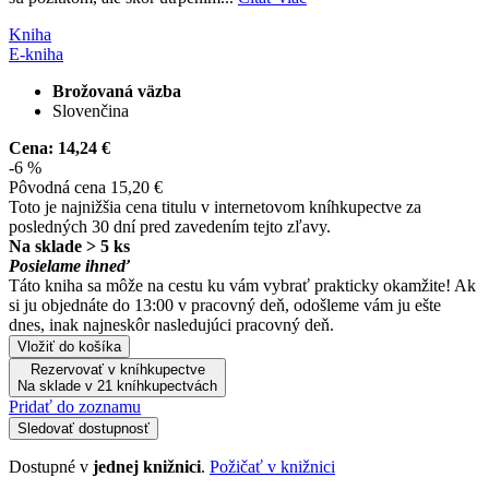
Kniha
E-kniha
Brožovaná väzba
Slovenčina
Cena:
14,24 €
-6 %
Pôvodná cena
15,20 €
Toto je najnižšia cena titulu v internetovom kníhkupectve za
posledných 30 dní pred zavedením tejto zľavy.
Na sklade > 5 ks
Posielame ihneď
Táto kniha sa môže na cestu ku vám vybrať prakticky okamžite! Ak
si ju objednáte do 13:00 v pracovný deň, odošleme vám ju ešte
dnes, inak najneskôr nasledujúci pracovný deň.
Vložiť do košíka
Rezervovať v kníhkupectve
Na sklade v 21 kníhkupectvách
Pridať do zoznamu
Sledovať dostupnosť
Dostupné v
jednej knižnici
.
Požičať v knižnici