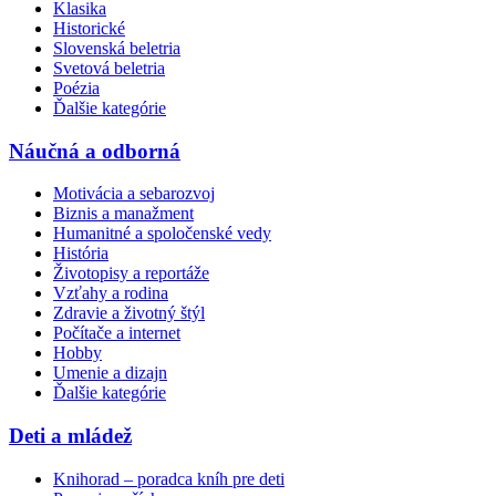
Klasika
Historické
Slovenská beletria
Svetová beletria
Poézia
Ďalšie kategórie
Náučná a odborná
Motivácia a sebarozvoj
Biznis a manažment
Humanitné a spoločenské vedy
História
Životopisy a reportáže
Vzťahy a rodina
Zdravie a životný štýl
Počítače a internet
Hobby
Umenie a dizajn
Ďalšie kategórie
Deti a mládež
Knihorad – poradca kníh pre deti