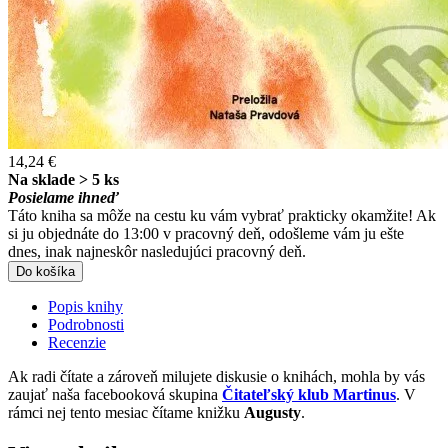
14,24 €
Na sklade > 5 ks
Posielame ihneď
Táto kniha sa môže na cestu ku vám vybrať prakticky okamžite! Ak
si ju objednáte do 13:00 v pracovný deň, odošleme vám ju ešte
dnes, inak najneskôr nasledujúci pracovný deň.
Do košíka
Popis knihy
Podrobnosti
Recenzie
Ak radi čítate a zároveň milujete diskusie o knihách, mohla by vás
zaujať naša facebooková skupina
Čitateľský klub Martinus
. V
rámci nej tento mesiac čítame knižku
Augusty
.