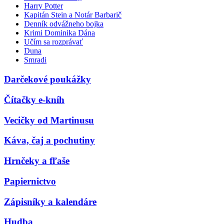
Harry Potter
Kapitán Stein a Notár Barbarič
Denník odvážneho bojka
Krimi Dominika Dána
Učím sa rozprávať
Duna
Smradi
Darčekové poukážky
Čítačky e-kníh
Vecičky od Martinusu
Káva, čaj a pochutiny
Hrnčeky a fľaše
Papiernictvo
Zápisníky a kalendáre
Hudba