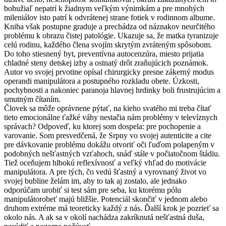
bohužiaľ nepatrí k žiadnym veľkým výnimkám a pre mnohých
mileniálov isto patrí k odvrátenej strane fotiek v rodinnom albume.
Kniha však postupne graduje a prechádza od náznakov neurčitého
problému k obrazu čistej patológie. Ukazuje sa, že matka tyranizuje
celú rodinu, každého člena svojím skrytým zvráteným spôsobom.
Do toho stiesnený byt, preventívna autocenzúra, miesto prijatia
chladné steny detskej izby a ostnatý drôt zraňujúcich poznámok.
Autor vo svojej prvotine opísal chirurgicky presne zákerný modus
operandi manipulátora a postupného rozkladu obete. Úzkosti,
pochybnosti a nakoniec paranoja hlavnej hrdinky boli frustrujúcim a
smutným čítaním.
Človek sa môže oprávnene pýtať, na kieho svatého mi treba čítať
tieto emocionálne ťažké váhy nestačia nám problémy v televíznych
správach? Odpoveď, ku ktorej som dospela: pre pochopenie a
varovanie. Som presvedčená, že Srpny vo svojej autenticite a cite
pre dávkovanie problému dokážu otvoriť oči ľuďom polapeným v
podobných nešťastných vzťahoch, snáď stále v počiatočnom štádiu.
Tiež oceňujem hlbokú reflexívnosť a veľký vhľad do motivácie
manipulátora. A pre tých, čo vedú šťastný a vyrovnaný život vo
svojej bubline želám im, aby to tak aj zostalo, ale jednako
odporúčam urobiť si test sám pre seba, ku ktorému pólu
manipulátorobeť majú bližšie. Potenciál skončiť v jednom alebo
druhom extréme má teoreticky každý z nás. Ďalší krok je pozrieť sa
okolo nás. A ak sa v okolí nachádza zakríknutá nešťastná duša,