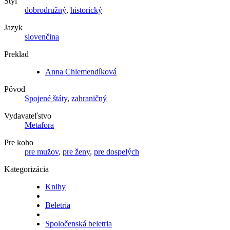
Štýl
dobrodružný
,
historický
Jazyk
slovenčina
Preklad
Anna Chlemendíková
Pôvod
Spojené štáty
,
zahraničný
Vydavateľstvo
Metafora
Pre koho
pre mužov
,
pre ženy
,
pre dospelých
Kategorizácia
Knihy
Beletria
Spoločenská beletria