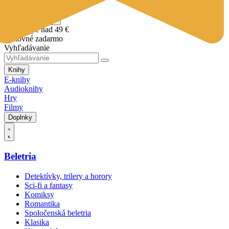
Vložiť do košíka
Pri nákupe nad 49 €
poštovné zadarmo
Vyhľadávanie
Knihy
E-knihy
Audioknihy
Hry
Filmy
Doplnky
Beletria
Detektívky, trilery a horory
Sci-fi a fantasy
Komiksy
Romantika
Spoločenská beletria
Klasika