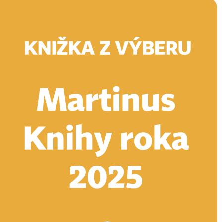
Doručenie
Kníhkupectvá
Knihovrátok
Poukážky
Knižný blog
Kontakt
E-knihy
Audioknihy
Hry
Filmy
Knihy
Doplnky
Vyhľadávanie
Prihlásiť
19,20 €