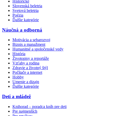
Historické
Slovenská beletria
Svetová beletria
Poézia
Ďalšie kategórie
Náučná a odborná
Motivácia a sebarozvoj
Biznis a manažment
Humanitné a spoločenské vedy
História
Životopisy a reportáže
Vzťahy a rodina
Zdravie a životný štýl
Počítače a internet
Hobby
Umenie a dizajn
Ďalšie kategórie
Deti a mládež
Knihorad – poradca kníh pre deti
Pre najmenších
Pre prvákov