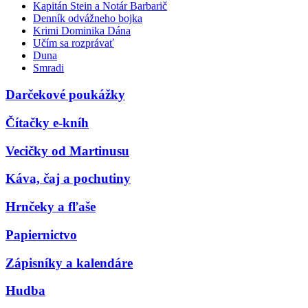
Kapitán Stein a Notár Barbarič
Denník odvážneho bojka
Krimi Dominika Dána
Učím sa rozprávať
Duna
Smradi
Darčekové poukážky
Čítačky e-kníh
Vecičky od Martinusu
Káva, čaj a pochutiny
Hrnčeky a fľaše
Papiernictvo
Zápisníky a kalendáre
Hudba