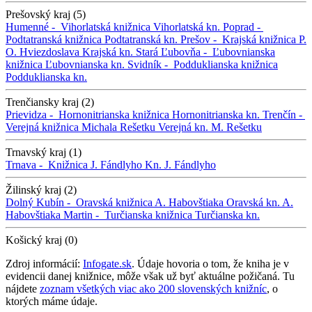
Prešovský kraj (5)
Humenné -
Vihorlatská knižnica
Vihorlatská kn.
Poprad -
Podtatranská knižnica
Podtatranská kn.
Prešov -
Krajská knižnica P.
O. Hviezdoslava
Krajská kn.
Stará Ľubovňa -
Ľubovnianska
knižnica
Ľubovnianska kn.
Svidník -
Podduklianska knižnica
Podduklianska kn.
Trenčiansky kraj (2)
Prievidza -
Hornonitrianska knižnica
Hornonitrianska kn.
Trenčín -
Verejná knižnica Michala Rešetku
Verejná kn. M. Rešetku
Trnavský kraj (1)
Trnava -
Knižnica J. Fándlyho
Kn. J. Fándlyho
Žilinský kraj (2)
Dolný Kubín -
Oravská knižnica A. Habovštiaka
Oravská kn. A.
Habovštiaka
Martin -
Turčianska knižnica
Turčianska kn.
Košický kraj (0)
Zdroj informácií:
Infogate.sk
. Údaje hovoria o tom, že kniha je v
evidencii danej knižnice, môže však už byť aktuálne požičaná. Tu
nájdete
zoznam všetkých viac ako 200 slovenských knižníc
, o
ktorých máme údaje.