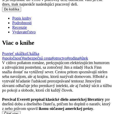
dnes, inak najneskôr nasledujúci pracovný deň.
Do košíka
Popis knihy
Podrobnosti
Recenzie
Vydavateľstvo
Viac o knihe
Pozrieť ukážku
Ukážka
#spoločnosť
#nebezpečná cesta
#otroctvo
#rodina
#útek
V citlivo poňatom románe, prekypujúcom elektrizujúcim humorom
a zdrvujúcimi postrehmi, sa zotročený Jim a mladý Huck Finn
snažia dostať na vytúžený sever. Cestou pritom spoznávajú nielen
seba navzájom, ale aj krajinu, ktorú nazývali domovom. Hlboké a
vytrvalé hľadanie ľudskosti prerozprávané tentoraz Jimovými
slovami odhaľuje jeho prenikavý intelekt, ale aj ľudský súcit a túžbu
po pokoji a slobode, ktorú cíti každý človek.
Percival Everett prepísal klasické dielo americkej literatúry
pre
dnešnú dobu a dnešného čitateľa, pričom ho doplnil o naratív, ktorý
z neho právom spravil
ikonu súčasnej americkej prózy
.
Čítať viac