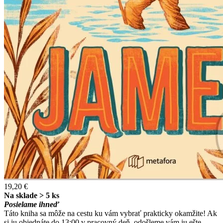
19,20 €
Na sklade > 5 ks
Posielame ihneď
Táto kniha sa môže na cestu ku vám vybrať prakticky okamžite! Ak
si ju objednáte do 13:00 v pracovný deň, odošleme vám ju ešte