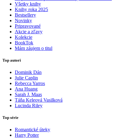
Všetky knihy
Knihy roka 2025
Bestsellery
Novinky
Pripravované
Akcie a zľavy
Kolekcie
BookTok
Mám záujem o titul
Top autori
Dominik Dán
Julie Caplin
Rebecca Yarros
Ana Huang
Sarah J. Maas
Táňa Keleová Vasilková
Lucinda Riley
Top série
Romantické úteky
Harry Potter