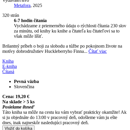
Vydavateľstvo
Metafora
, 2025
320 strán
6-7 hodín čítania
Vychádzame z priemerného údaju o rýchlosti čítania 230 slov
za minútu, od knihy ku knihe a čitateľa ku čitateľovi sa to
však môže líšiť.
Brilantný príbeh o boji za slobodu a túžbe po pokojnom živote na
motívy dobrodružstiev Huckleberryho Finna...
Čítať viac
Kniha
E-kniha
Čítaná
Pevná väzba
Slovenčina
Cena:
19,20 €
Na sklade > 5 ks
Posielame ihneď
Táto kniha sa môže na cestu ku vám vybrať prakticky okamžite! Ak
si ju objednáte do 13:00 v pracovný deň, odošleme vám ju ešte
dnes, inak najneskôr nasledujúci pracovný deň.
Vložiť do košíka