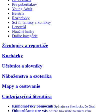
Pre pubertiakov
Young Adult
Beletria
Rozprávky
Sci-fi, fantasy a komiksy
Leporelá
Náučné knihy
Ďalšie kategórie
Životopisy a reportáže
Kuchárky
Učebnice a slovníky
Náboženstvo a ezoterika
Mapy a cestovanie
Cudzojazyčná literatúra
Knihomoľský pomocník
Spýtajte sa Sherlocka, čo čítať
Odporúčame pre vás
Knižné tipy ušité na mieru vám