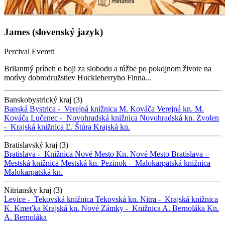
James (slovenský jazyk)
Percival Everett
Brilantný príbeh o boji za slobodu a túžbe po pokojnom živote na
motívy dobrodružstiev Huckleberryho Finna...
Banskobystrický kraj (3)
Banská Bystrica -
Verejná knižnica M. Kováča
Verejná kn. M.
Kováča
Lučenec -
Novohradská knižnica
Novohradská kn.
Zvolen
-
Krajská knižnica Ľ. Štúra
Krajská kn.
Bratislavský kraj (3)
Bratislava -
Knižnica Nové Mesto
Kn. Nové Mesto
Bratislava -
Mestská knižnica
Mestská kn.
Pezinok -
Malokarpatská knižnica
Malokarpatská kn.
Nitriansky kraj (3)
Levice -
Tekovská knižnica
Tekovská kn.
Nitra -
Krajská knižnica
K. Kmeťka
Krajská kn.
Nové Zámky -
Knižnica A. Bernoláka
Kn.
A. Bernoláka