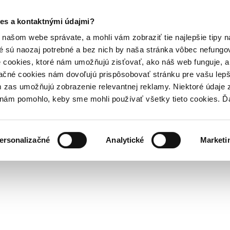
es a kontaktnými údajmi?
našom webe správate, a mohli vám zobraziť tie najlepšie tipy n
é sú naozaj potrebné a bez nich by naša stránka vôbec nefung
 cookies, ktoré nám umožňujú zisťovať, ako náš web funguje, a 
ačné cookies nám dovoľujú prispôsobovať stránku pre vašu lepši
zas umožňujú zobrazenie relevantnej reklamy. Niektoré údaje z
y nám pomohlo, keby sme mohli používať všetky tieto cookies. 
ersonalizačné
Analytické
Marketi