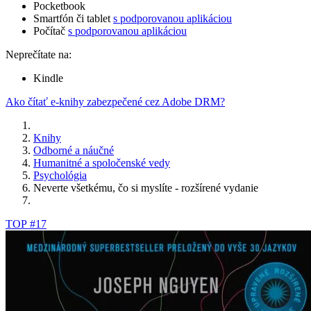
Pocketbook
Smartfón či tablet
s podporovanou aplikáciou
Počítač
s podporovanou aplikáciou
Neprečítate na:
Kindle
Ako čítať e-knihy zabezpečené cez Adobe DRM?
Knihy
Odborné a náučné
Humanitné a spoločenské vedy
Psychológia
Neverte všetkému, čo si myslíte - rozšírené vydanie
TOP #17