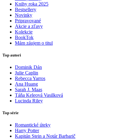
Knihy roka 2025
Bestsellery
Novinky
Pripravované
Akcie a zľavy
Kolekcie
BookTok
Mám záujem o titul
Top autori
Dominik Dán
Julie Caplin
Rebecca Yarros
Ana Huang
Sarah J. Maas
Táňa Keleová Vasilková
Lucinda Riley
Top série
Romantické úteky
Harry Potter
Kapitán Stein a Notár Barbarič