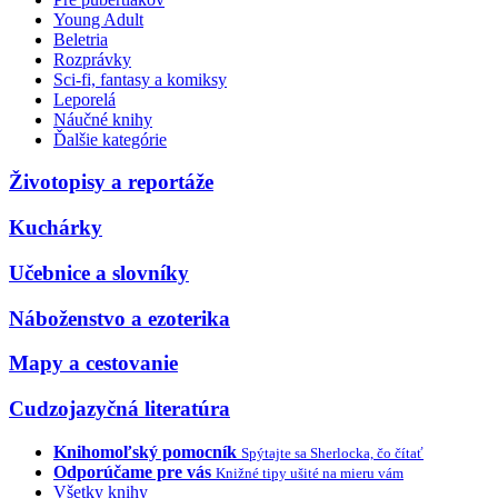
Young Adult
Beletria
Rozprávky
Sci-fi, fantasy a komiksy
Leporelá
Náučné knihy
Ďalšie kategórie
Životopisy a reportáže
Kuchárky
Učebnice a slovníky
Náboženstvo a ezoterika
Mapy a cestovanie
Cudzojazyčná literatúra
Knihomoľský pomocník
Spýtajte sa Sherlocka, čo čítať
Odporúčame pre vás
Knižné tipy ušité na mieru vám
Všetky knihy