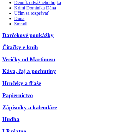
Denník odvážneho bojka
Krimi Dominika Dána
Učím sa rozprávať
Duna
Smradi
Darčekové poukážky
Čítačky e-kníh
Vecičky od Martinusu
Káva, čaj a pochutiny
Hrnčeky a fľaše
Papiernictvo
Zápisníky a kalendáre
Hudba
LP platne