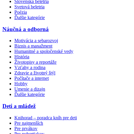
Slovenská beletria
Svetová beletria
Poézia
Ďalšie kategórie
Náučná a odborná
Motivácia a sebarozvoj
Biznis a manažment
Humanitné a spoločenské vedy
História
Životopisy a reportáže
Vzťahy a rodina
Zdravie a životný štýl
Počítače a internet
Hobby
Umenie a dizajn
Ďalšie kategórie
Deti a mládež
Knihorad – poradca kníh pre deti
Pre najmenších
Pre prvákov
Pre pubertiakov