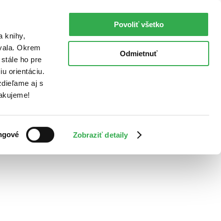
Povoliť všetko
a knihy,
ovala. Okrem
Odmietnuť
stále ho pre
u orientáciu.
dieľame aj s
Ďakujeme!
ngové
Zobraziť detaily