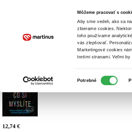
Doručenie
Kníhkupectvá
Knihovrátok
Poukážky
Knižný blog
Kontakt
Môžeme pracovať s cooki
Aby sme vedeli, ako sa na 
zbierame cookies. Niektor
E-knihy
Audioknihy
Hry
Filmy
Knihy
Doplnky
toho používame analytické
vás zlepšovať. Personaliz
Vyhľadávanie
Marketingové cookies nám 
tretími stranami. Veľmi b
Prihlásiť
Výber
Potrebné
P
súhlasu
12,74 €