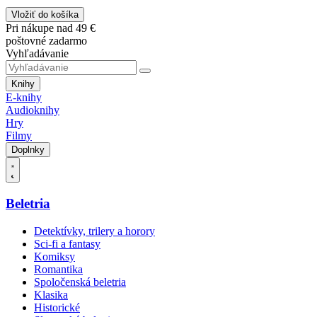
Vložiť do košíka
Pri nákupe nad 49 €
poštovné zadarmo
Vyhľadávanie
Knihy
E-knihy
Audioknihy
Hry
Filmy
Doplnky
Beletria
Detektívky, trilery a horory
Sci-fi a fantasy
Komiksy
Romantika
Spoločenská beletria
Klasika
Historické