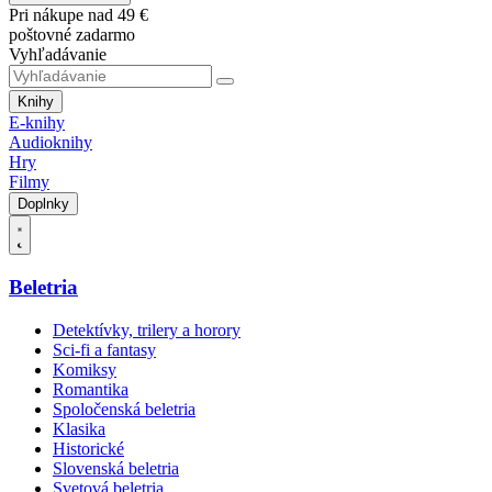
Pri nákupe nad 49 €
poštovné zadarmo
Vyhľadávanie
Knihy
E-knihy
Audioknihy
Hry
Filmy
Doplnky
Beletria
Detektívky, trilery a horory
Sci-fi a fantasy
Komiksy
Romantika
Spoločenská beletria
Klasika
Historické
Slovenská beletria
Svetová beletria