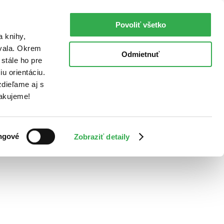
Povoliť všetko
a knihy,
ovala. Okrem
Odmietnuť
stále ho pre
u orientáciu.
dieľame aj s
Ďakujeme!
ngové
Zobraziť detaily