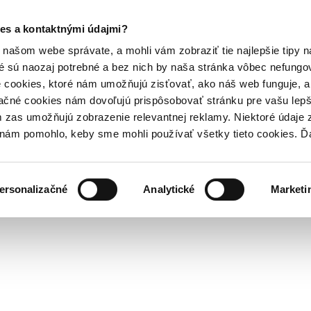
es a kontaktnými údajmi?
našom webe správate, a mohli vám zobraziť tie najlepšie tipy n
é sú naozaj potrebné a bez nich by naša stránka vôbec nefung
 cookies, ktoré nám umožňujú zisťovať, ako náš web funguje, a 
ačné cookies nám dovoľujú prispôsobovať stránku pre vašu lepši
zas umožňujú zobrazenie relevantnej reklamy. Niektoré údaje z
y nám pomohlo, keby sme mohli používať všetky tieto cookies. 
ersonalizačné
Analytické
Marketi