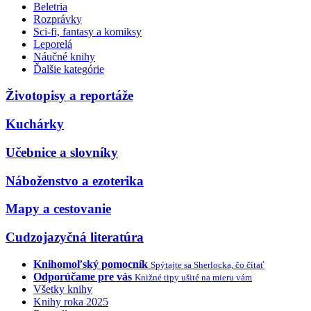
Beletria
Rozprávky
Sci-fi, fantasy a komiksy
Leporelá
Náučné knihy
Ďalšie kategórie
Životopisy a reportáže
Kuchárky
Učebnice a slovníky
Náboženstvo a ezoterika
Mapy a cestovanie
Cudzojazyčná literatúra
Knihomoľský pomocník
Spýtajte sa Sherlocka, čo čítať
Odporúčame pre vás
Knižné tipy ušité na mieru vám
Všetky knihy
Knihy roka 2025