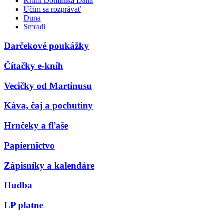
Krimi Dominika Dána
Učím sa rozprávať
Duna
Smradi
Darčekové poukážky
Čítačky e-kníh
Vecičky od Martinusu
Káva, čaj a pochutiny
Hrnčeky a fľaše
Papiernictvo
Zápisníky a kalendáre
Hudba
LP platne