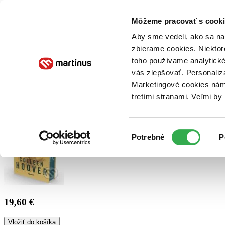
Doručenie
Kníhkupectvá
Knihovrátok
Poukážky
Knižný blog
Kontakt
Môžeme pracovať s cooki
Aby sme vedeli, ako sa na 
zbierame cookies. Niektor
E-knihy
Audioknihy
Hry
Filmy
Knihy
Doplnky
toho používame analytické
vás zlepšovať. Personaliz
Vyhľadávanie
Marketingové cookies nám 
tretími stranami. Veľmi b
Prihlásiť
Výber
Potrebné
P
súhlasu
19,60 €
Vložiť do košíka