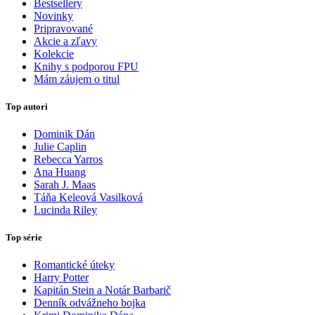
Bestsellery
Novinky
Pripravované
Akcie a zľavy
Kolekcie
Knihy s podporou FPU
Mám záujem o titul
Top autori
Dominik Dán
Julie Caplin
Rebecca Yarros
Ana Huang
Sarah J. Maas
Táňa Keleová Vasilková
Lucinda Riley
Top série
Romantické úteky
Harry Potter
Kapitán Stein a Notár Barbarič
Denník odvážneho bojka