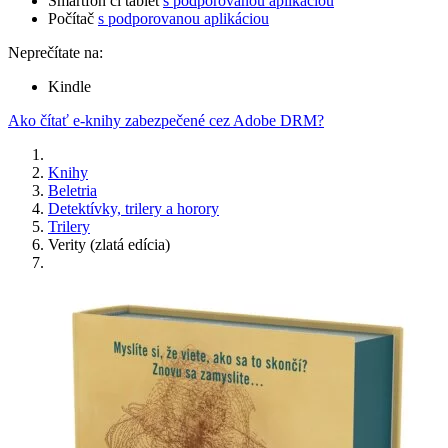
Smartfón či tablet
s podporovanou aplikáciou
Počítač
s podporovanou aplikáciou
Neprečítate na:
Kindle
Ako čítať e-knihy zabezpečené cez Adobe DRM?
Knihy
Beletria
Detektívky, trilery a horory
Trilery
Verity (zlatá edícia)