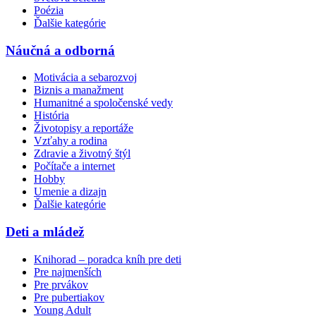
Poézia
Ďalšie kategórie
Náučná a odborná
Motivácia a sebarozvoj
Biznis a manažment
Humanitné a spoločenské vedy
História
Životopisy a reportáže
Vzťahy a rodina
Zdravie a životný štýl
Počítače a internet
Hobby
Umenie a dizajn
Ďalšie kategórie
Deti a mládež
Knihorad – poradca kníh pre deti
Pre najmenších
Pre prvákov
Pre pubertiakov
Young Adult