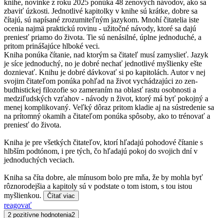
knihe, novinke z roku 2025 ponúka 48 zenových návodov, ako sa
zbaviť úzkosti. Jednotlivé kapitolky v knihe sú krátke, dobre sa
čítajú, sú napísané zrozumiteľným jazykom. Mnohí čitatelia iste
ocenia najmä praktickú rovinu - užitočné návody, ktoré sa dajú
preniesť priamo do života. Tie sú nenásilné, úplne jednoduché, a
pritom prinášajúce hlboké veci.
Kniha ponúka čítanie, nad ktorým sa čitateľ musí zamyslieť. Jazyk
je síce jednoduchý, no je dobré nechať jednotlivé myšlienky ešte
doznievať. Knihu je dobré dávkovať si po kapitolách. Autor v nej
svojim čitateľom ponúka pohľad na život vychádzajúci zo zen-
budhistickej filozofie so zameraním na oblasť rastu osobnosti a
medziľudských vzťahov - návody n život, ktorý má byť pokojný a
menej komplikovaný. Veľký dôraz pritom kladie aj na sústredenie sa
na prítomný okamih a čitateľom ponúka spôsoby, ako to trénovať a
preniesť do života.
Kniha je pre všetkých čitateľov, ktorí hľadajú pohodové čítanie s
hlbším podtónom, i pre tých, čo hľadajú pokoj do svojich dní v
jednoduchých veciach.
Kniha sa číta dobre, ale mínusom bolo pre mňa, že by mohla byť
rôznorodejšia a kapitoly sú v podstate o tom istom, s tou istou
myšlienkou.
Čítať viac
reagovať
2 pozitívne hodnotenia
2