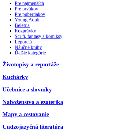
Pre najmenších
Pre prvákov
Pre pubertiakov
Young Adult
Beletria
Rozprávky
Sci-fi, fantasy a komiksy
Leporelá
Náučné knihy
Ďalšie kategórie
Životopisy a reportáže
Kuchárky
Učebnice a slovníky
Náboženstvo a ezoterika
Mapy a cestovanie
Cudzojazyčná literatúra