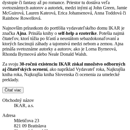
dystopie či fantasy až po romance. Priestor tu dostáva veľa
svetoznámych autorov a autoriek, medzi inými aj John Green, Jamie
McGuirová, Lauren Kateová, Erica Johansenová, Anna Toddová či
Rainbow Rowellová.
Najnovším prírastkom do portfólia vydavateľského domu IKAR je
značka
Ajna
. Prináša knihy o
self-help a ezoterike
. Potešia najmä
čitateľov, ktorí túžia po šťastí a neustálom sebazdokonaľovaní a
ktorých fascinujú záhady a tajomstvá medzi nebom a zemou. Ajna
prináša svetoznáme autorky a autorov, ako je Lorna Byrneová,
Rhonda Byrneová alebo Neale Donald Walsh.
Za svoju
30-ročnú existenciu IKAR získal množstvo odborných
aj čitateľských ocenení
, ako napríklad Vydavateľ roka, Najkrajšia
kniha roka, Najkrajšia kniha Slovenska či ocenenia za umelecké
preklady.
Čítať viac
Obchodný názov
IKAR, a.s.
Adresa
Miletičova 23
821 09 Bratislava