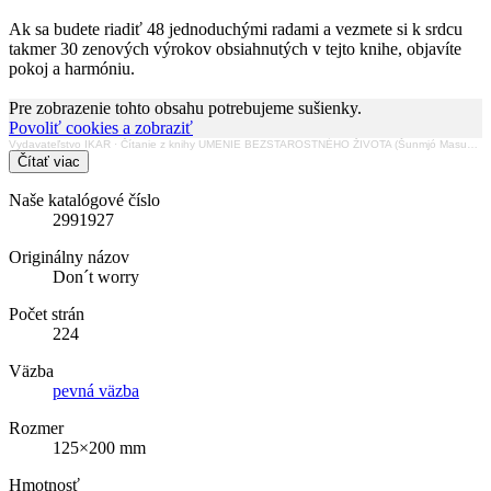
Ak sa budete riadiť 48 jednoduchými radami a vezmete si k srdcu
takmer 30 zenových výrokov obsiahnutých v tejto knihe, objavíte
pokoj a harmóniu.
Pre zobrazenie tohto obsahu potrebujeme sušienky.
Povoliť cookies a zobraziť
Vydavateľstvo IKAR
·
Čítanie z knihy UMENIE BEZSTAROSTNÉHO ŽIVOTA (Šunmjó Masuno)
Čítať viac
Naše katalógové číslo
2991927
Originálny názov
Don´t worry
Počet strán
224
Väzba
pevná väzba
Rozmer
125×200 mm
Hmotnosť