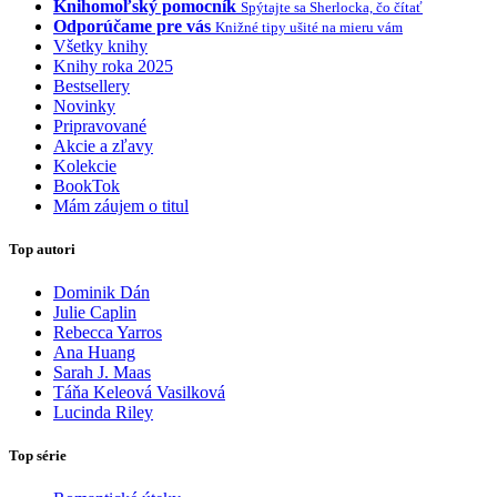
Knihomoľský pomocník
Spýtajte sa Sherlocka, čo čítať
Odporúčame pre vás
Knižné tipy ušité na mieru vám
Všetky knihy
Knihy roka 2025
Bestsellery
Novinky
Pripravované
Akcie a zľavy
Kolekcie
BookTok
Mám záujem o titul
Top autori
Dominik Dán
Julie Caplin
Rebecca Yarros
Ana Huang
Sarah J. Maas
Táňa Keleová Vasilková
Lucinda Riley
Top série