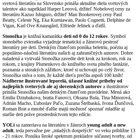
svetová literatúra na Slovensko prináša aktuálne diela svetových
talentov ako napríklad Harper Leeová, držiteľ Nobelovej ceny za
literatúru Kazuo Ishiguro, držiteľ Man Bookerovej ceny Paul
Beatty, Celeste Ng, Eka Kurniawan, Paolo Cognetti, Delphine de
Vigan, Karl Ove Knausgård, Elfriede Jelinek a ďalší.
Stonožka
je knižná kamarátka
detí od 0 do 12 rokov
. Symbol
stonohého zvieratka vyjadruje tematickú a žánrovú pestrosť
literatúry pre deti. Detským čitateľom ponúka beletriu, poéziu aj
populárno-náučnú literatúru našich aj zahraničných autorov. Dobre
naladená a vytrvalá Stonožka zavedie deti krok za krokom, rok za
rokom, z krajiny Písmenkovo do knižného sveta plného fantázie,
poznania a storakých zážitkov, ktoré si uchovajú po celý život.
Stonožka sníva o tom, že každé dieťa prečíta aspoň 100 kníh!
Nádherne ilustrované leporelá, úžasné knižné príbehy od
najlepších svetových ale aj slovenských autorov
a ilustrátorov
prináša Stonožka našim detským čitateľom pravidelne. Mená ako
Emilia Dziubakova, bratia Fanovci, Oksana Bula, Tina Minorová,
Adrián Macho, Ľuboslav Paľo, Zuzana Štelbaská, Ivona Ďuričová,
Roman Brat a mnohé ďalšie majú možnosť spoznať mladšie aj
staršie deti práve prostredníctvom tejto edície.
YOLi
sa zameriava na literatúru v žánroch
young adult a new
adult
, teda prevažne pre „mladých dospelých“ vo veku približne 13
- 21 rokov. Ponúka široké spektrum prekladov súčasnej tvorby, od