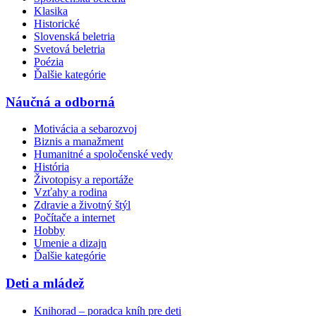
Klasika
Historické
Slovenská beletria
Svetová beletria
Poézia
Ďalšie kategórie
Náučná a odborná
Motivácia a sebarozvoj
Biznis a manažment
Humanitné a spoločenské vedy
História
Životopisy a reportáže
Vzťahy a rodina
Zdravie a životný štýl
Počítače a internet
Hobby
Umenie a dizajn
Ďalšie kategórie
Deti a mládež
Knihorad – poradca kníh pre deti