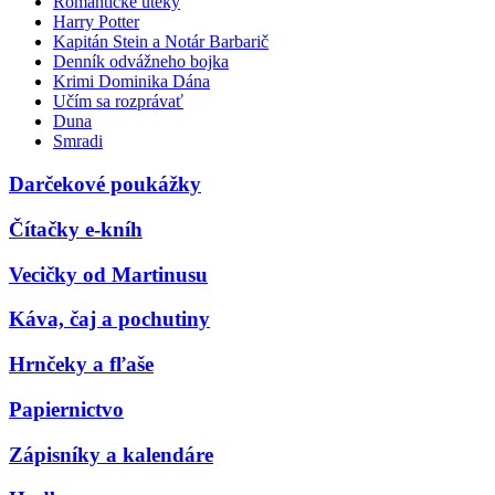
Romantické úteky
Harry Potter
Kapitán Stein a Notár Barbarič
Denník odvážneho bojka
Krimi Dominika Dána
Učím sa rozprávať
Duna
Smradi
Darčekové poukážky
Čítačky e-kníh
Vecičky od Martinusu
Káva, čaj a pochutiny
Hrnčeky a fľaše
Papiernictvo
Zápisníky a kalendáre