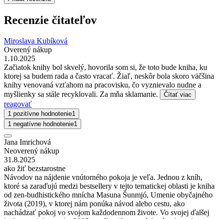
Recenzie čitateľov
Miroslava Kubíková
Overený nákup
1.10.2025
Začiatok knihy bol skvelý, hovorila som si, že toto bude kniha, ku
ktorej sa budem rada a často vracať. Žiaľ, neskôr bola skoro väčšina
knihy venovaná vzťahom na pracovisku, čo vyznievalo nudne a
myšlienky sa stále recyklovali. Za mňa sklamanie.
Čítať viac
reagovať
1 pozitívne hodnotenie
1
1 negatívne hodnotenie
1
Jana Imrichová
Neoverený nákup
31.8.2025
ako žiť bezstarostne
Návodov na nájdenie vnútorného pokoja je veľa. Jednou z kníh,
ktoré sa zaraďujú medzi bestsellery v tejto tematickej oblasti je kniha
od zen-budhistického mnícha Masuna Šunmjó, Umenie obyčajného
života (2019), v ktorej nám ponúka návod alebo cestu, ako
nachádzať pokoj vo svojom každodennom živote. Vo svojej ďalšej