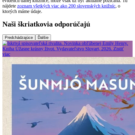
evidencii danej knižnice, môže však už byť aktuálne požičaná. Tu
nájdete
zoznam všetkých viac ako 200 slovenských knižníc
, o
ktorých máme údaje.
Naši škriatkovia odporúčajú
Predchádzajúce
Ďalšie