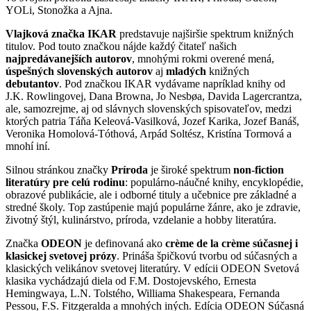
YOLi, Stonožka a Ajna.
Vlajková značka IKAR
predstavuje najširšie spektrum knižných
titulov. Pod touto značkou nájde každý čitateľ našich
najpredávanejších autorov
, mnohými rokmi overené mená,
úspešných slovenských autorov
aj
mladých
knižných
debutantov
. Pod značkou IKAR vydávame napríklad knihy od
J.K. Rowlingovej, Dana Browna, Jo Nesbøa, Davida Lagercrantza,
ale, samozrejme, aj od slávnych slovenských spisovateľov, medzi
ktorých patria Táňa Keleová-Vasilková, Jozef Karika, Jozef Banáš,
Veronika Homolová-Tóthová, Arpád Soltész, Kristína Tormová a
mnohí iní.
Silnou stránkou značky
Príroda
je široké spektrum
non-fiction
literatúry pre celú rodinu
: populárno-náučné knihy, encyklopédie,
obrazové publikácie, ale i odborné tituly a učebnice pre základné a
stredné školy. Top zastúpenie majú populárne žánre, ako je zdravie,
životný štýl, kulinárstvo, príroda, vzdelanie a hobby literatúra.
Značka
ODEON
je definovaná ako
crème de la crème súčasnej i
klasickej svetovej prózy
. Prináša špičkovú tvorbu od súčasných a
klasických velikánov svetovej literatúry. V edícii ODEON Svetová
klasika vychádzajú diela od F.M. Dostojevského, Ernesta
Hemingwaya, L.N. Tolstého, Williama Shakespeara, Fernanda
Pessou, F.S. Fitzgeralda a mnohých iných. Edícia ODEON Súčasná