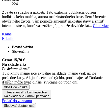
224
Zbavte sa strachu a úzkosti. Táto užitočná publikácia od zen-
budhistického mnícha, autora medzinárodného bestselleru Umenie
obyčajného života, vám pomôže zmierniť úzkostné stavy a znížiť
intenzitu stresu, ktoré vás zožierajú, pretože deväťdesiat...
Čítať viac
Kniha
E-kniha
Pevná väzba
Slovenčina
Cena:
15,70 €
Na sklade 2 ks
Posielame ihneď
Túto knihu máme síce aktuálne na sklade, máme však už iba
posledné kusy. Ak ju chcete mať rýchlo, ponáhľajte sa! Dodanie
ďalších môže trvať dlhšie, zvyčajne do troch dní.
Vložiť do košíka
Rezervovať v kníhkupectve
Na sklade v 26 kníhkupectvách
Pridať do zoznamu
Sledovať dostupnosť