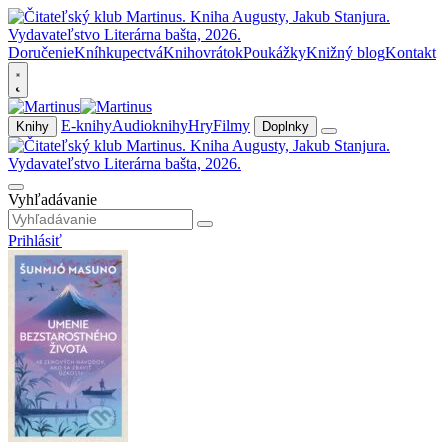
Doručenie
Kníhkupectvá
Knihovrátok
Poukážky
Knižný blog
Kontakt
E-knihy
Audioknihy
Hry
Filmy
Knihy
Doplnky
Vyhľadávanie
Prihlásiť