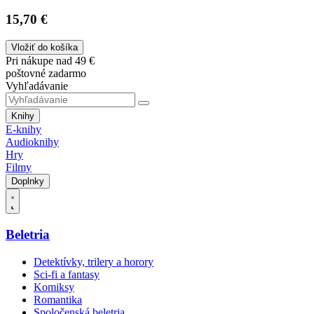
15,70 €
Vložiť do košíka
Pri nákupe nad 49 €
poštovné zadarmo
Vyhľadávanie
Knihy
E-knihy
Audioknihy
Hry
Filmy
Doplnky
Beletria
Detektívky, trilery a horory
Sci-fi a fantasy
Komiksy
Romantika
Spoločenská beletria