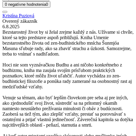
0 negatívne hodnotenia
0
Kristína Puziová
Overený zákazník
6.8.2025
Bezstarostný život by si želal zrejme každý z nás. Užívame si chvíle,
ktoré sa tejto predstave aspoň približujú. Kniha Umenie
bezstarostného života od zen-budhistického mnícha Šunmjóa
Masuna sľubuje rady, ako sa zbaviť strachu a úzkosti. Samozrejme,
treba to vnímať s nadhľadom.
Hoci nie som vyznávačkou Budhu a ani ničoho konkrétneho z
budhizmu, kniha ma zaujala svojím prísľubom praktických
poznatkov, ktoré môžu život uľahčiť. Autor vychádza zo zen-
budhistickej filozofie a ponúka rady zamerané na osobnostný rast aj
medziľudské vzťahy.
Venuje sa témam, ako byť lepším človekom pre seba aj pre iných,
ako zjednodušiť svoj život, sústrediť sa na prítomný okamih
namiesto neustáleho prežívania minulosti či obáv z budúcnosti.
Zaoberá sa tiež tým, ako zlepšiť vzťahy, prestať sa porovnávať s
ostatnými a prijať vlastnú jedinečnosť. Záverečná kapitola sa dotýka
najcitlivejších oblastí - peňazí, starnutia a smrti.
Aj keď autor miestami využíva skúsenosti alebo myšlienky iných,