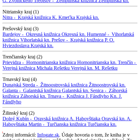
G. Zvonického
Trebišov -
Zemplínska knižnica
Zemplínska kn.
Nitriansky kraj (1)
Nitra -
Krajská knižnica K. Kmeťka
Krajská kn.
Prešovský kraj (3)
Bardejov -
Okresná knižnica
Okresná kn.
Humenné -
Vihorlatská
knižnica
Vihorlatská kn.
Prešov -
Krajská knižnica P. O.
Hviezdoslava
Krajská kn.
Trenčiansky kraj (2)
Prievidza -
Hornonitrianska knižnica
Hornonitrianska kn.
Trenčín -
Verejná knižnica Michala Rešetku
Verejná kn. M. Rešetku
Trnavský kraj (4)
Dunajská Streda -
Žitnoostrovská knižnica
Žitnoostrovská kn.
Galanta -
Galantská knižnica
Galantská kn.
Senica -
Záhorská
knižnica
Záhorská kn.
Trnava -
Knižnica J. Fándlyho
Kn. J.
Fándlyho
Žilinský kraj (2)
Dolný Kubín -
Oravská knižnica A. Habovštiaka
Oravská kn. A.
Habovštiaka
Martin -
Turčianska knižnica
Turčianska kn.
Zdroj informácií:
Infogate.sk
. Údaje hovoria o tom, že kniha je v