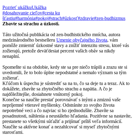
Pozrieť ukážku
Ukážka
#dosahovanie cieľov
#cesta ku
šťastiu
#harmónia
#pokoj
#strach
#úzkosť
#zdravie
#zen-budhizmus
Zbavte sa strachu a úzkosti.
Táto užitočná publikácia od zen-budhistického mnícha, autora
medzinárodného bestselleru
Umenie obyčajného života
, vám
pomôže zmierniť úzkostné stavy a znížiť intenzitu stresu, ktoré vás
zožierajú, pretože deväťdesiat percent vašich obáv sa nikdy
nenaplní.
Spomeňte si na obdobie, kedy ste sa pre niečo trápili a zrazu ste si
uvedomili, že to bolo úplne nepodstatné a nemalo význam sa tým
zožierať.
Kľúčom k úspechu je sústrediť sa na to, čo sa deje tu a teraz. Ak to
dokážete, zbavíte sa zbytočného strachu a napätia. A čo je
najdôležitejšie, dosiahnete vnútorný pokoj.
Konečne sa naučíte prestať porovnávať s inými a zmiznú vaše
nepríjemné vtieravé myšlienky. Odstránite zo svojho života
nepotrebné veci a čo najviac si ho zjednodušíte. Zbavíte sa
posadnutosti, náhlenia a neustáleho hľadania. Pozitívne sa nastavíte,
prestanete so všetkými súťažiť a prijímať príliš veľa informácií.
Naučíte sa aktívne konať a nezahlcovať si myseľ zbytočnými
starosťami.