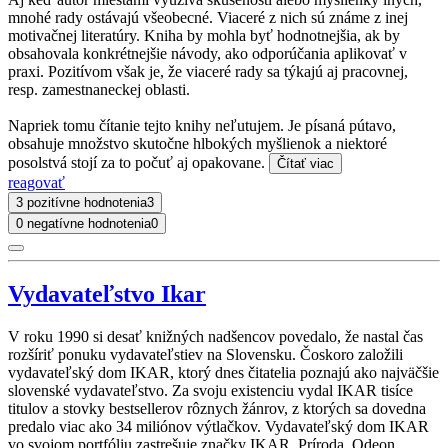
mnohé rady ostávajú všeobecné. Viaceré z nich sú známe z inej
motivačnej literatúry. Kniha by mohla byť hodnotnejšia, ak by
obsahovala konkrétnejšie návody, ako odporúčania aplikovať v
praxi. Pozitívom však je, že viaceré rady sa týkajú aj pracovnej,
resp. zamestnaneckej oblasti.
Napriek tomu čítanie tejto knihy neľutujem. Je písaná pútavo,
obsahuje množstvo skutočne hlbokých myšlienok a niektoré
posolstvá stojí za to počuť aj opakovane.
Čítať viac
reagovať
3 pozitívne hodnotenia
3
0 negatívne hodnotenia
0
Vydavateľstvo Ikar
V roku 1990 si desať knižných nadšencov povedalo, že nastal čas
rozšíriť ponuku vydavateľstiev na Slovensku. Čoskoro založili
vydavateľský dom IKAR, ktorý dnes čitatelia poznajú ako najväčšie
slovenské vydavateľstvo. Za svoju existenciu vydal IKAR tisíce
titulov a stovky bestsellerov rôznych žánrov, z ktorých sa dovedna
predalo viac ako 34 miliónov výtlačkov. Vydavateľský dom IKAR
vo svojom portfóliu zastrešuje značky IKAR, Príroda, Odeon,