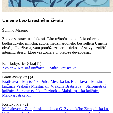
Umenie bezstarostného života
Šunmjó Masuno
Zbavte sa strachu a úzkosti. Táto užitočná publikácia od zen-
budhistického mnícha, autora medzinárodného bestselleru Umenie
obyčajného života, vám pomôže zmierniť úzkostné stavy a znížiť
intenzitu stresu, ktoré vás zožierajú, pretože deväťdesiat...
Banskobystrický kraj (1)
Zvolen -
Krajská knižnica Ľ. Štúra
Krajská kn.
Bratislavský kraj (4)
Bratislava -
Mestská knižnica
Mestská kn.
Bratislava -
Miestna
knižnica Vrakuňa
Miestna kn. Vrakuňa
Bratislava -
Staromestská
knižnica
Staromestská kn.
Pezinok -
Malokarpatská knižnica
Malokarpatská kn.
Košický kraj (2)
Michalovce -
Zemplínska knižnica G. Zvonického
Zemplínska kn.