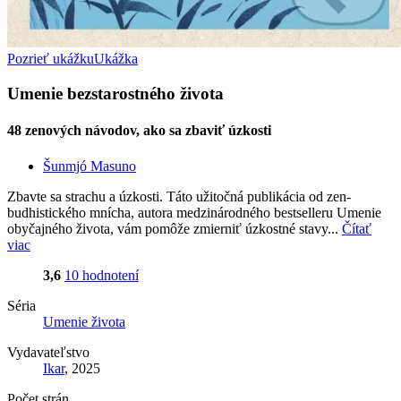
Pozrieť ukážku
Ukážka
Umenie bezstarostného života
48 zenových návodov, ako sa zbaviť úzkosti
Šunmjó Masuno
Zbavte sa strachu a úzkosti. Táto užitočná publikácia od zen-
budhistického mnícha, autora medzinárodného bestselleru Umenie
obyčajného života, vám pomôže zmierniť úzkostné stavy...
Čítať
viac
3,6
10 hodnotení
Séria
Umenie života
Vydavateľstvo
Ikar
, 2025
Počet strán