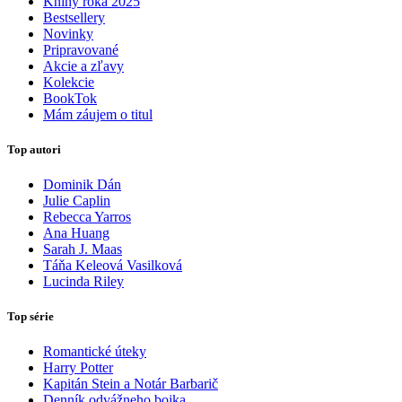
Knihy roka 2025
Bestsellery
Novinky
Pripravované
Akcie a zľavy
Kolekcie
BookTok
Mám záujem o titul
Top autori
Dominik Dán
Julie Caplin
Rebecca Yarros
Ana Huang
Sarah J. Maas
Táňa Keleová Vasilková
Lucinda Riley
Top série
Romantické úteky
Harry Potter
Kapitán Stein a Notár Barbarič
Denník odvážneho bojka