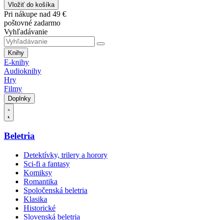
Vložiť do košíka
Pri nákupe nad 49 €
poštovné zadarmo
Vyhľadávanie
Knihy
E-knihy
Audioknihy
Hry
Filmy
Doplnky
Beletria
Detektívky, trilery a horory
Sci-fi a fantasy
Komiksy
Romantika
Spoločenská beletria
Klasika
Historické
Slovenská beletria