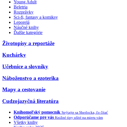
Young Adult
Beletria
Rozprávky
Sci-fi, fantasy a komiksy
Leporelá
Náučné knihy
Ďalšie kategórie
Životopisy a reportáže
Kuchárky
Učebnice a slovníky
Náboženstvo a ezoterika
Mapy a cestovanie
Cudzojazyčná literatúra
Knihomoľský pomocník
Spýtajte sa Sherlocka, čo čítať
Odporúčame pre vás
Knižné tipy ušité na mieru vám
Všetky knihy