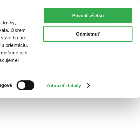
Povoliť všetko
a knihy,
ovala. Okrem
Odmietnuť
stále ho pre
u orientáciu.
dieľame aj s
Ďakujeme!
ngové
Zobraziť detaily