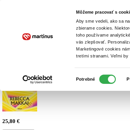
Doručenie
Kníhkupectvá
Knihovrátok
Poukážky
Knižný blog
Kontakt
Môžeme pracovať s cooki
Aby sme vedeli, ako sa na 
zbierame cookies. Niektor
E-knihy
Audioknihy
Hry
Filmy
Knihy
Doplnky
toho používame analytické
vás zlepšovať. Personaliz
Vyhľadávanie
Marketingové cookies nám 
tretími stranami. Veľmi b
Prihlásiť
Výber
Potrebné
P
súhlasu
25,80 €