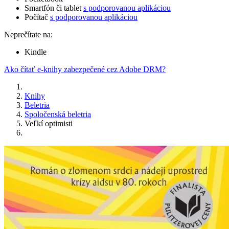
Smartfón či tablet
s podporovanou aplikáciou
Počítač
s podporovanou aplikáciou
Neprečítate na:
Kindle
Ako čítať e-knihy zabezpečené cez Adobe DRM?
Knihy
Beletria
Spoločenská beletria
Veľkí optimisti