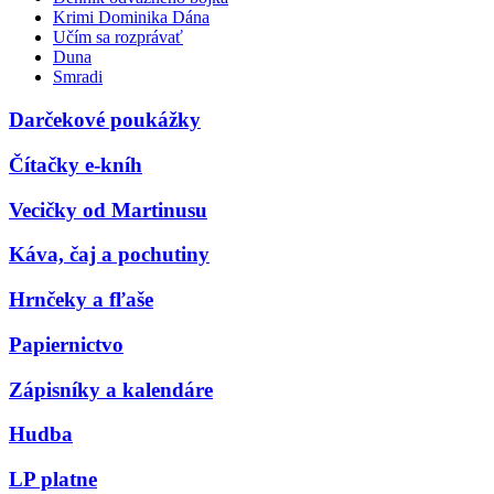
Krimi Dominika Dána
Učím sa rozprávať
Duna
Smradi
Darčekové poukážky
Čítačky e-kníh
Vecičky od Martinusu
Káva, čaj a pochutiny
Hrnčeky a fľaše
Papiernictvo
Zápisníky a kalendáre
Hudba
LP platne