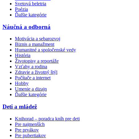
Svetová beletria
Poézia
Ďalšie kategórie
Náučná a odborná
Motivácia a sebarozvoj
Biznis a manažment
Humanitné a spoločenské vedy
História
Životopisy a reportáže
Vzťahy a rodina
Zdravie a životný štýl
Počítače a internet
Hobby
Umenie a dizajn
Ďalšie kategórie
Deti a mládež
Knihorad – poradca kníh pre deti
Pre najmenších
Pre prvákov
Pre pubertiakov