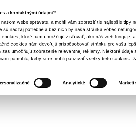
es a kontaktnými údajmi?
našom webe správate, a mohli vám zobraziť tie najlepšie tipy n
é sú naozaj potrebné a bez nich by naša stránka vôbec nefung
 cookies, ktoré nám umožňujú zisťovať, ako náš web funguje, a 
ačné cookies nám dovoľujú prispôsobovať stránku pre vašu lepši
zas umožňujú zobrazenie relevantnej reklamy. Niektoré údaje z
y nám pomohlo, keby sme mohli používať všetky tieto cookies. 
ersonalizačné
Analytické
Marketi