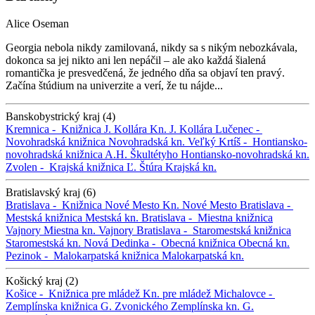
Alice Oseman
Georgia nebola nikdy zamilovaná, nikdy sa s nikým nebozkávala,
dokonca sa jej nikto ani len nepáčil – ale ako každá šialená
romantička je presvedčená, že jedného dňa sa objaví ten pravý.
Začína štúdium na univerzite a verí, že tu nájde...
Banskobystrický kraj (4)
Kremnica -
Knižnica J. Kollára
Kn. J. Kollára
Lučenec -
Novohradská knižnica
Novohradská kn.
Veľký Krtíš -
Hontiansko-
novohradská knižnica A.H. Škultétyho
Hontiansko-novohradská kn.
Zvolen -
Krajská knižnica Ľ. Štúra
Krajská kn.
Bratislavský kraj (6)
Bratislava -
Knižnica Nové Mesto
Kn. Nové Mesto
Bratislava -
Mestská knižnica
Mestská kn.
Bratislava -
Miestna knižnica
Vajnory
Miestna kn. Vajnory
Bratislava -
Staromestská knižnica
Staromestská kn.
Nová Dedinka -
Obecná knižnica
Obecná kn.
Pezinok -
Malokarpatská knižnica
Malokarpatská kn.
Košický kraj (2)
Košice -
Knižnica pre mládež
Kn. pre mládež
Michalovce -
Zemplínska knižnica G. Zvonického
Zemplínska kn. G.