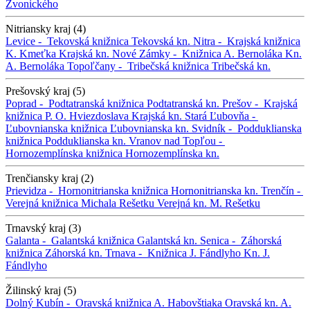
Zvonického
Nitriansky kraj (4)
Levice -
Tekovská knižnica
Tekovská kn.
Nitra -
Krajská knižnica
K. Kmeťka
Krajská kn.
Nové Zámky -
Knižnica A. Bernoláka
Kn.
A. Bernoláka
Topoľčany -
Tribečská knižnica
Tribečská kn.
Prešovský kraj (5)
Poprad -
Podtatranská knižnica
Podtatranská kn.
Prešov -
Krajská
knižnica P. O. Hviezdoslava
Krajská kn.
Stará Ľubovňa -
Ľubovnianska knižnica
Ľubovnianska kn.
Svidník -
Podduklianska
knižnica
Podduklianska kn.
Vranov nad Topľou -
Hornozemplínska knižnica
Hornozemplínska kn.
Trenčiansky kraj (2)
Prievidza -
Hornonitrianska knižnica
Hornonitrianska kn.
Trenčín -
Verejná knižnica Michala Rešetku
Verejná kn. M. Rešetku
Trnavský kraj (3)
Galanta -
Galantská knižnica
Galantská kn.
Senica -
Záhorská
knižnica
Záhorská kn.
Trnava -
Knižnica J. Fándlyho
Kn. J.
Fándlyho
Žilinský kraj (5)
Dolný Kubín -
Oravská knižnica A. Habovštiaka
Oravská kn. A.