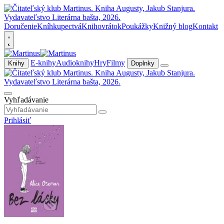
Doručenie
Kníhkupectvá
Knihovrátok
Poukážky
Knižný blog
Kontakt
E-knihy
Audioknihy
Hry
Filmy
Knihy
Doplnky
Vyhľadávanie
Prihlásiť