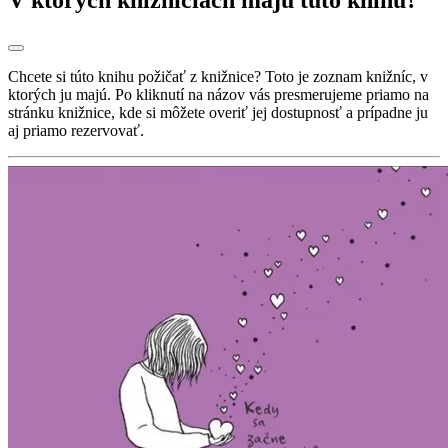
Chcete si túto knihu požičať z knižnice? Toto je zoznam knižníc, v
ktorých ju majú. Po kliknutí na názov vás presmerujeme priamo na
stránku knižnice, kde si môžete overiť jej dostupnosť a prípadne ju
aj priamo rezervovať.