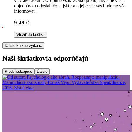
viac ako 30 dní. Urobíme však všetko pre to, aby sme vašu
objednávku odoslali čo najskôr a o jej ceste vás budeme včas
informovať.
9,49 €
Vložiť do košíka
Ďalšie knižné vydania
Naši škriatkovia odporúčajú
Predchádzajúce
Ďalšie