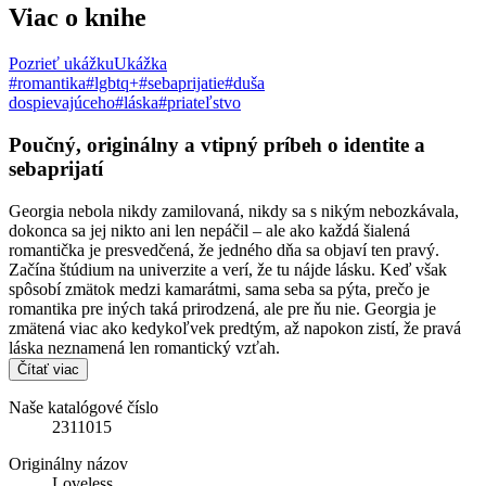
Viac o knihe
Pozrieť ukážku
Ukážka
#romantika
#lgbtq+
#sebaprijatie
#duša
dospievajúceho
#láska
#priateľstvo
Poučný, originálny a vtipný príbeh o identite a
sebaprijatí
Georgia nebola nikdy zamilovaná, nikdy sa s nikým nebozkávala,
dokonca sa jej nikto ani len nepáčil – ale ako každá šialená
romantička je presvedčená, že jedného dňa sa objaví ten pravý.
Začína štúdium na univerzite a verí, že tu nájde lásku. Keď však
spôsobí zmätok medzi kamarátmi, sama seba sa pýta, prečo je
romantika pre iných taká prirodzená, ale pre ňu nie. Georgia je
zmätená viac ako kedykoľvek predtým, až napokon zistí, že pravá
láska neznamená len romantický vzťah.
Čítať viac
Naše katalógové číslo
2311015
Originálny názov
Loveless