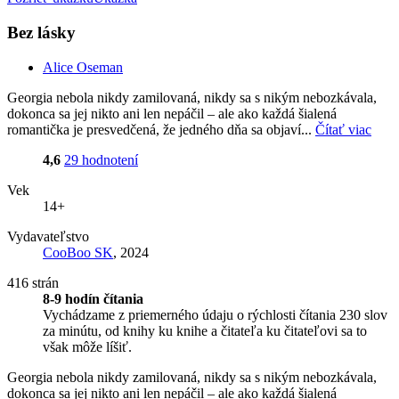
Bez lásky
Alice Oseman
Georgia nebola nikdy zamilovaná, nikdy sa s nikým nebozkávala,
dokonca sa jej nikto ani len nepáčil – ale ako každá šialená
romantička je presvedčená, že jedného dňa sa objaví...
Čítať viac
4,6
29 hodnotení
Vek
14+
Vydavateľstvo
CooBoo SK
, 2024
416 strán
8-9 hodín čítania
Vychádzame z priemerného údaju o rýchlosti čítania 230 slov
za minútu, od knihy ku knihe a čitateľa ku čitateľovi sa to
však môže líšiť.
Georgia nebola nikdy zamilovaná, nikdy sa s nikým nebozkávala,
dokonca sa jej nikto ani len nepáčil – ale ako každá šialená