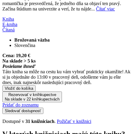
romantička je presvedčená, že jedného dňa sa objaví ten pravý.
Začína štúdium na univerzite a verí, že tu nájde...
Čítať viac
Kniha
E-kniha
Čítaná
Brožovaná väzba
Slovenčina
Cena:
19,20 €
Na sklade > 5 ks
Posielame ihneď
Táto kniha sa môže na cestu ku vám vybrať prakticky okamžite! Ak
si ju objednáte do 13:00 v pracovný deň, odošleme vám ju ešte
dnes, inak najneskôr nasledujúci pracovný deň.
Vložiť do košíka
Rezervovať v kníhkupectve
Na sklade v 22 kníhkupectvách
Pridať do zoznamu
Sledovať dostupnosť
Dostupné v
31 knižniciach
.
Požičať v knižnici
V ktorých knižniciach majú túto knihu?