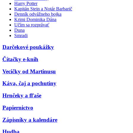
Harry Potter
Kapitán Stein a Notár Barbarič
Denník odvážneho bojka
Krimi Dominika Dána
Učím sa rozprávať
Duna
Smradi
Darčekové poukážky
Čítačky e-kníh
Vecičky od Martinusu
Káva, čaj a pochutiny
Hrnčeky a fľaše
Papiernictvo
Zápisníky a kalendáre
Hudba