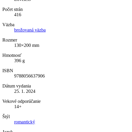
Počet strán
416
Väzba
brožovaná väzba
Rozmer
130×200 mm
Hmotnosť
396 g
ISBN
9788056637906
Dátum vydania
25. 1. 2024
Vekové odporúčanie
14+
Štýl
romantický
Jazyk