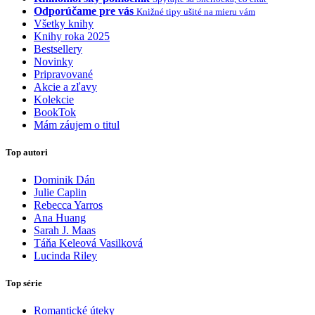
Odporúčame pre vás
Knižné tipy ušité na mieru vám
Všetky knihy
Knihy roka 2025
Bestsellery
Novinky
Pripravované
Akcie a zľavy
Kolekcie
BookTok
Mám záujem o titul
Top autori
Dominik Dán
Julie Caplin
Rebecca Yarros
Ana Huang
Sarah J. Maas
Táňa Keleová Vasilková
Lucinda Riley
Top série
Romantické úteky