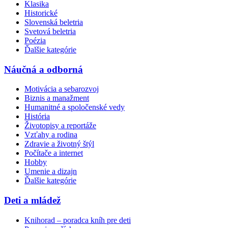
Klasika
Historické
Slovenská beletria
Svetová beletria
Poézia
Ďalšie kategórie
Náučná a odborná
Motivácia a sebarozvoj
Biznis a manažment
Humanitné a spoločenské vedy
História
Životopisy a reportáže
Vzťahy a rodina
Zdravie a životný štýl
Počítače a internet
Hobby
Umenie a dizajn
Ďalšie kategórie
Deti a mládež
Knihorad – poradca kníh pre deti