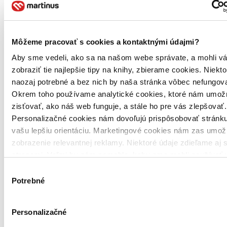
Môžeme pracovať s cookies a kontaktnými údajmi?
Aby sme vedeli, ako sa na našom webe správate, a mohli v
zobraziť tie najlepšie tipy na knihy, zbierame cookies. Niekt
naozaj potrebné a bez nich by naša stránka vôbec nefungova
Okrem toho používame analytické cookies, ktoré nám umož
zisťovať, ako náš web funguje, a stále ho pre vás zlepšovať.
Personalizačné cookies nám dovoľujú prispôsobovať stránku
vašu lepšiu orientáciu. Marketingové cookies nám zas umož
zobrazenie relevantnej reklamy. Niektoré údaje zdieľame aj s
stranami. Veľmi by nám pomohlo, keby sme mohli používať 
tieto cookies. Ďakujeme!
Výber
Potrebné
súhlasu
Personalizačné