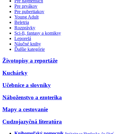
Pre najmenších
Pre prvákov
Pre pubertiakov
Young Adult
Beletria
Rozprávky
Sci-fi, fantasy a komiksy
Leporelá
Náučné knihy
Ďalšie kategórie
Životopisy a reportáže
Kuchárky
Učebnice a slovníky
Náboženstvo a ezoterika
Mapy a cestovanie
Cudzojazyčná literatúra
Knihomoľský pomocník
Spýtajte sa Sherlocka, čo čítať