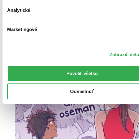
Analytické
Brožovaná väzba
Čeština, 2022
Na sklade 1 ks
Túto knihu máme síce aktuálne na sklade, máme však už iba
Marketingové
posledné kusy. Ak ju chcete mať rýchlo, ponáhľajte sa!
Dodanie ďalších môže trvať dlhšie, zvyčajne do 18 dní.
18,20 €
Zobraziť deta
Vložiť do košíka
Povoliť všetko
Odmietnuť