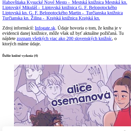
Habovštiaka
Kysucké Nové Mesto -
Mestská knižnica
Mestská kn.
Liptovský Mikuláš -
Liptovská knižnica G. F. Belopotockého
Liptovská kn. G. F. Belopotockého
Martin -
Turčianska knižnica
Turčianska kn.
Žilina -
Krajská knižnica
Krajská kn.
Zdroj informácií:
Infogate.sk
. Údaje hovoria o tom, že kniha je v
evidencii danej knižnice, môže však už byť aktuálne požičaná. Tu
nájdete
zoznam všetkých viac ako 200 slovenských knižníc
, o
ktorých máme údaje.
Ďalšie knižné vydania (4)