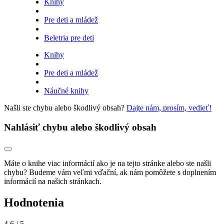
Knihy
Pre deti a mládež
Beletria pre deti
Knihy
Pre deti a mládež
Náučné knihy
Našli ste chybu alebo škodlivý obsah?
Dajte nám, prosím, vedieť!
Nahlásiť chybu alebo škodlivý obsah
Máte o knihe viac informácií ako je na tejto stránke alebo ste našli
chybu? Budeme vám veľmi vďační, ak nám pomôžete s doplnením
informácií na našich stránkach.
Hodnotenia
4,6
/ 5