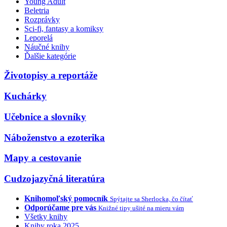
Young Adult
Beletria
Rozprávky
Sci-fi, fantasy a komiksy
Leporelá
Náučné knihy
Ďalšie kategórie
Životopisy a reportáže
Kuchárky
Učebnice a slovníky
Náboženstvo a ezoterika
Mapy a cestovanie
Cudzojazyčná literatúra
Knihomoľský pomocník
Spýtajte sa Sherlocka, čo čítať
Odporúčame pre vás
Knižné tipy ušité na mieru vám
Všetky knihy
Knihy roka 2025