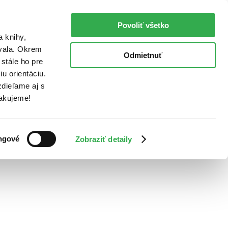
Povoliť všetko
a knihy,
ovala. Okrem
Odmietnuť
stále ho pre
u orientáciu.
dieľame aj s
Ďakujeme!
ngové
Zobraziť detaily