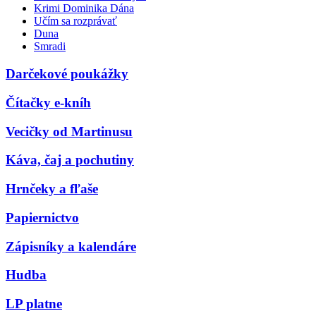
Krimi Dominika Dána
Učím sa rozprávať
Duna
Smradi
Darčekové poukážky
Čítačky e-kníh
Vecičky od Martinusu
Káva, čaj a pochutiny
Hrnčeky a fľaše
Papiernictvo
Zápisníky a kalendáre
Hudba
LP platne