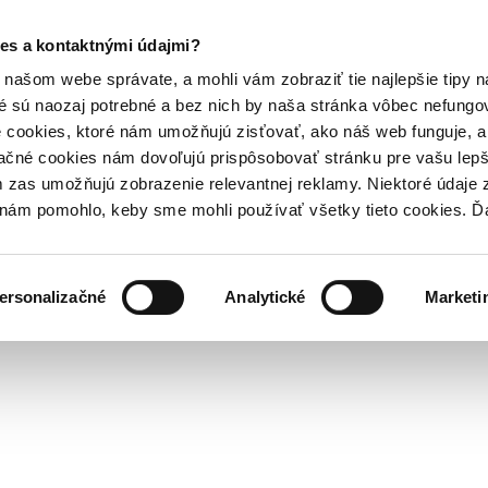
es a kontaktnými údajmi?
našom webe správate, a mohli vám zobraziť tie najlepšie tipy n
é sú naozaj potrebné a bez nich by naša stránka vôbec nefung
 cookies, ktoré nám umožňujú zisťovať, ako náš web funguje, a 
ačné cookies nám dovoľujú prispôsobovať stránku pre vašu lepši
zas umožňujú zobrazenie relevantnej reklamy. Niektoré údaje z
y nám pomohlo, keby sme mohli používať všetky tieto cookies. 
ersonalizačné
Analytické
Marketi