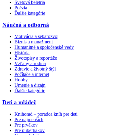
Svetová beletria
Poézia
Ďalšie kategórie
Náučná a odborná
Motivácia a sebarozvoj
Biznis a manažment
Humanitné a spoločenské vedy
História
Životopisy a reportáže
Vzťahy a rodina
Zdravie a životný štýl
Počítače a internet
Hobby
Umenie a dizajn
Ďalšie kategórie
Deti a mládež
Knihorad – poradca kníh pre deti
Pre najmenších
Pre prvákov
Pre pubertiakov