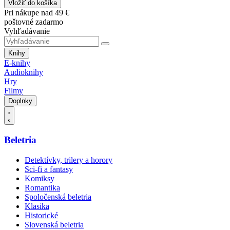
Vložiť do košíka
Pri nákupe nad 49 €
poštovné zadarmo
Vyhľadávanie
Knihy
E-knihy
Audioknihy
Hry
Filmy
Doplnky
Beletria
Detektívky, trilery a horory
Sci-fi a fantasy
Komiksy
Romantika
Spoločenská beletria
Klasika
Historické
Slovenská beletria