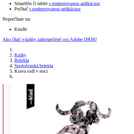
Smartfón či tablet
s podporovanou aplikáciou
Počítač
s podporovanou aplikáciou
Neprečítate na:
Kindle
Ako čítať e-knihy zabezpečené cez Adobe DRM?
Knihy
Beletria
Spoločenská beletria
Krava rodí v noci