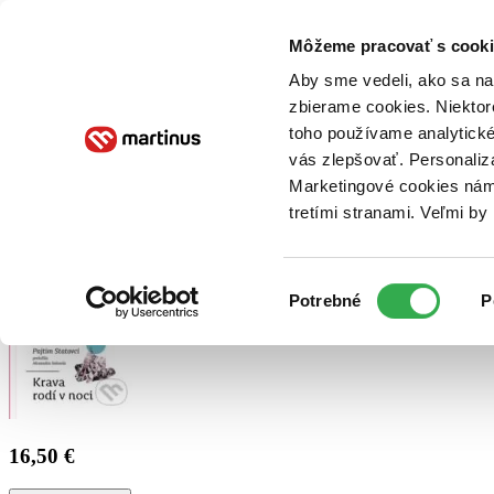
Doručenie
Kníhkupectvá
Knihovrátok
Poukážky
Knižný blog
Kontakt
Môžeme pracovať s cooki
Aby sme vedeli, ako sa na 
zbierame cookies. Niektor
E-knihy
Audioknihy
Hry
Filmy
Knihy
Doplnky
toho používame analytické
vás zlepšovať. Personaliz
Vyhľadávanie
Marketingové cookies nám 
tretími stranami. Veľmi b
Prihlásiť
Výber
Potrebné
P
súhlasu
16,50 €