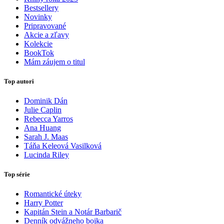
Bestsellery
Novinky
Pripravované
Akcie a zľavy
Kolekcie
BookTok
Mám záujem o titul
Top autori
Dominik Dán
Julie Caplin
Rebecca Yarros
Ana Huang
Sarah J. Maas
Táňa Keleová Vasilková
Lucinda Riley
Top série
Romantické úteky
Harry Potter
Kapitán Stein a Notár Barbarič
Denník odvážneho bojka