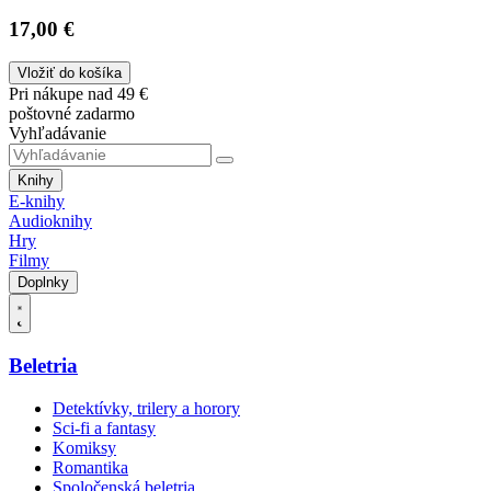
17,00 €
Vložiť do košíka
Pri nákupe nad 49 €
poštovné zadarmo
Vyhľadávanie
Knihy
E-knihy
Audioknihy
Hry
Filmy
Doplnky
Beletria
Detektívky, trilery a horory
Sci-fi a fantasy
Komiksy
Romantika
Spoločenská beletria