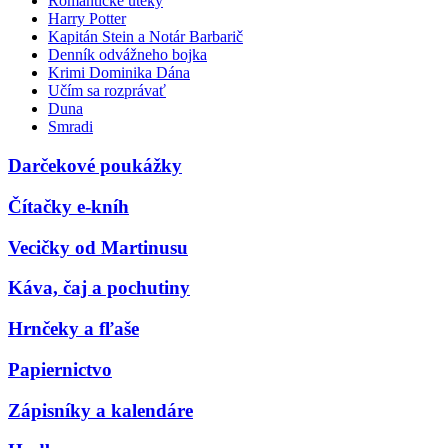
Romantické úteky
Harry Potter
Kapitán Stein a Notár Barbarič
Denník odvážneho bojka
Krimi Dominika Dána
Učím sa rozprávať
Duna
Smradi
Darčekové poukážky
Čítačky e-kníh
Vecičky od Martinusu
Káva, čaj a pochutiny
Hrnčeky a fľaše
Papiernictvo
Zápisníky a kalendáre