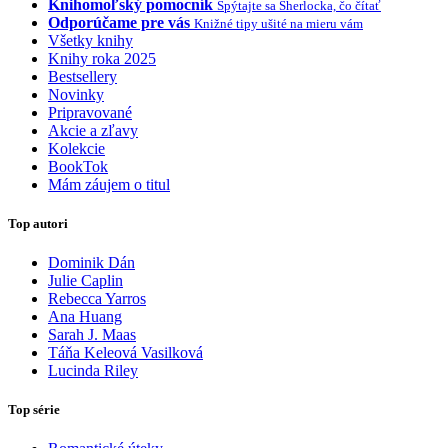
Knihomoľský pomocník
Spýtajte sa Sherlocka, čo čítať
Odporúčame pre vás
Knižné tipy ušité na mieru vám
Všetky knihy
Knihy roka 2025
Bestsellery
Novinky
Pripravované
Akcie a zľavy
Kolekcie
BookTok
Mám záujem o titul
Top autori
Dominik Dán
Julie Caplin
Rebecca Yarros
Ana Huang
Sarah J. Maas
Táňa Keleová Vasilková
Lucinda Riley
Top série