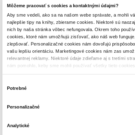
Môžeme pracovať s cookies a kontaktnými údajmi?
Aby sme vedeli, ako sa na našom webe správate, a mohli vá
najlepšie tipy na knihy, zbierame cookies. Niektoré sú naoza
nich by naša stránka vôbec nefungovala. Okrem toho použí
cookies, ktoré nám umožňujú zisťovať, ako náš web funguje,
zlepšovať. Personalizačné cookies nám dovoľujú prispôsobo
vašu lepšiu orientáciu. Marketingové cookies nám zas umož
relevantnej reklamy. Niektoré údaje zdieľame aj s tretími str
nám pomohlo, keby sme mohli používať všetky tieto cookie
Výber
Potrebné
súhlasu
Personalizačné
Analytické
Brožovaná väzba
Angličtina, 2000