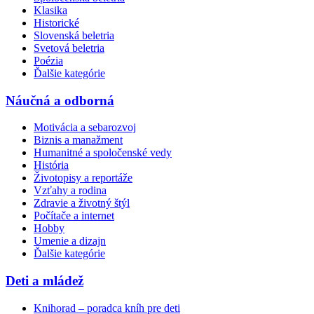
Klasika
Historické
Slovenská beletria
Svetová beletria
Poézia
Ďalšie kategórie
Náučná a odborná
Motivácia a sebarozvoj
Biznis a manažment
Humanitné a spoločenské vedy
História
Životopisy a reportáže
Vzťahy a rodina
Zdravie a životný štýl
Počítače a internet
Hobby
Umenie a dizajn
Ďalšie kategórie
Deti a mládež
Knihorad – poradca kníh pre deti