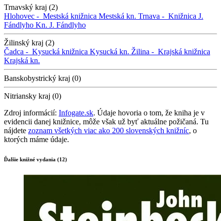
Trnavský kraj (2)
Hlohovec -
Mestská knižnica
Mestská kn.
Trnava -
Knižnica J.
Fándlyho
Kn. J. Fándlyho
Žilinský kraj (2)
Čadca -
Kysucká knižnica
Kysucká kn.
Žilina -
Krajská knižnica
Krajská kn.
Banskobystrický kraj (0)
Nitriansky kraj (0)
Zdroj informácií:
Infogate.sk
. Údaje hovoria o tom, že kniha je v
evidencii danej knižnice, môže však už byť aktuálne požičaná. Tu
nájdete
zoznam všetkých viac ako 200 slovenských knižníc
, o
ktorých máme údaje.
Ďalšie knižné vydania (12)