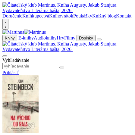
Doručenie
Kníhkupectvá
Knihovrátok
Poukážky
Knižný blog
Kontakt
E-knihy
Audioknihy
Hry
Filmy
Knihy
Doplnky
Vyhľadávanie
Prihlásiť