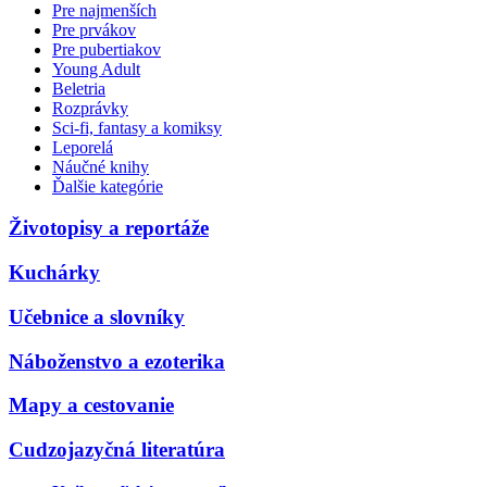
Pre najmenších
Pre prvákov
Pre pubertiakov
Young Adult
Beletria
Rozprávky
Sci-fi, fantasy a komiksy
Leporelá
Náučné knihy
Ďalšie kategórie
Životopisy a reportáže
Kuchárky
Učebnice a slovníky
Náboženstvo a ezoterika
Mapy a cestovanie
Cudzojazyčná literatúra