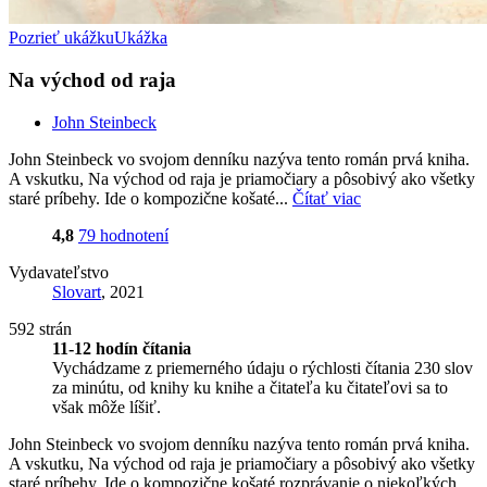
Pozrieť ukážku
Ukážka
Na východ od raja
John Steinbeck
John Steinbeck vo svojom denníku nazýva tento román prvá kniha.
A vskutku, Na východ od raja je priamočiary a pôsobivý ako všetky
staré príbehy. Ide o kompozične košaté...
Čítať viac
4,8
79 hodnotení
Vydavateľstvo
Slovart
, 2021
592 strán
11-12 hodín čítania
Vychádzame z priemerného údaju o rýchlosti čítania 230 slov
za minútu, od knihy ku knihe a čitateľa ku čitateľovi sa to
však môže líšiť.
John Steinbeck vo svojom denníku nazýva tento román prvá kniha.
A vskutku, Na východ od raja je priamočiary a pôsobivý ako všetky
staré príbehy. Ide o kompozične košaté rozprávanie o niekoľkých