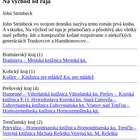
Na východ od raja
John Steinbeck
John Steinbeck vo svojom denníku nazýva tento román prvá kniha.
A vskutku, Na východ od raja je priamočiary a pôsobivý ako všetky
staré príbehy. Ide o kompozične košaté rozprávanie o niekoľkých
generáciách Traskovcov a Hamiltonovcov...
Bratislavský kraj (1)
Bratislava -
Mestská knižnica
Mestská kn.
Košický kraj (1)
Košice -
Knižnica pre mládež
Kn. pre mládež
Prešovský kraj (4)
Humenné -
Vihorlatská knižnica
Vihorlatská kn.
Prešov -
Krajská
knižnica P. O. Hviezdoslava
Krajská kn.
Stará Ľubovňa -
Ľubovnianska knižnica
Ľubovnianska kn.
Vranov nad Topľou -
Hornozemplínska knižnica
Hornozemplínska kn.
Trenčiansky kraj (2)
Prievidza -
Hornonitrianska knižnica
Hornonitrianska kn.
Trenčín -
Verejná knižnica Michala Rešetku
Verejná kn. M. Rešetku