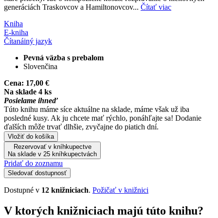
generáciách Traskovcov a Hamiltonovcov...
Čítať viac
Kniha
E-kniha
Čítaná
iný jazyk
Pevná väzba s prebalom
Slovenčina
Cena:
17,00 €
Na sklade 4 ks
Posielame ihneď
Túto knihu máme síce aktuálne na sklade, máme však už iba
posledné kusy. Ak ju chcete mať rýchlo, ponáhľajte sa! Dodanie
ďalších môže trvať dlhšie, zvyčajne do piatich dní.
Vložiť do košíka
Rezervovať v kníhkupectve
Na sklade v 25 kníhkupectvách
Pridať do zoznamu
Sledovať dostupnosť
Dostupné v
12 knižniciach
.
Požičať v knižnici
V ktorých knižniciach majú túto knihu?