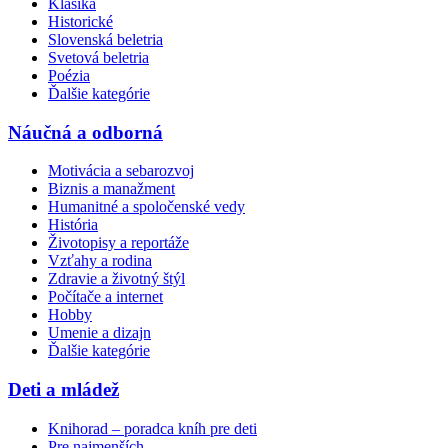
Klasika
Historické
Slovenská beletria
Svetová beletria
Poézia
Ďalšie kategórie
Náučná a odborná
Motivácia a sebarozvoj
Biznis a manažment
Humanitné a spoločenské vedy
História
Životopisy a reportáže
Vzťahy a rodina
Zdravie a životný štýl
Počítače a internet
Hobby
Umenie a dizajn
Ďalšie kategórie
Deti a mládež
Knihorad – poradca kníh pre deti
Pre najmenších