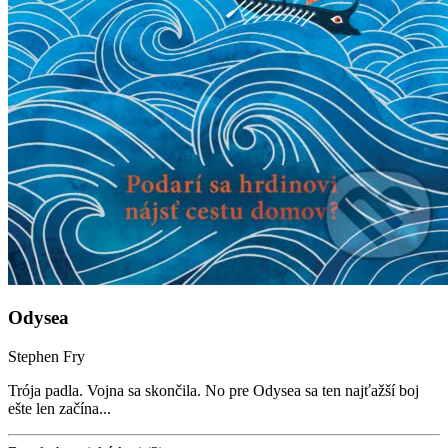
Odysea
Stephen Fry
Trója padla. Vojna sa skončila. No pre Odysea sa ten najťažší boj
ešte len začína...