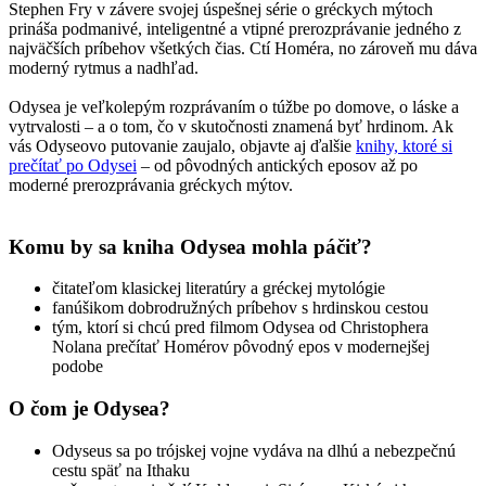
Stephen Fry v závere svojej úspešnej série o gréckych mýtoch
prináša podmanivé, inteligentné a vtipné prerozprávanie jedného z
najväčších príbehov všetkých čias. Ctí Homéra, no zároveň mu dáva
moderný rytmus a nadhľad.
Odysea je veľkolepým rozprávaním o túžbe po domove, o láske a
vytrvalosti – a o tom, čo v skutočnosti znamená byť hrdinom. Ak
vás Odyseovo putovanie zaujalo, objavte aj ďalšie
knihy, ktoré si
prečítať po Odysei
– od pôvodných antických eposov až po
moderné prerozprávania gréckych mýtov.
Komu by sa kniha Odysea mohla páčiť?
čitateľom klasickej literatúry a gréckej mytológie
fanúšikom dobrodružných príbehov s hrdinskou cestou
tým, ktorí si chcú pred filmom Odysea od Christophera
Nolana prečítať Homérov pôvodný epos v modernejšej
podobe
O čom je Odysea?
Odyseus sa po trójskej vojne vydáva na dlhú a nebezpečnú
cestu späť na Ithaku