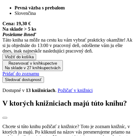
Pevná väzba s prebalom
Slovenčina
Cena:
19,30 €
Na sklade > 5 ks
Posielame ihneď
Táto kniha sa môže na cestu ku vám vybrať prakticky okamžite! Ak
si ju objednáte do 13:00 v pracovný deň, odošleme vám ju ešte
dnes, inak najneskôr nasledujúci pracovný deň.
Vložiť do košíka
Rezervovať v kníhkupectve
Na sklade v 27 kníhkupectvách
Pridať do zoznamu
Sledovať dostupnosť
Dostupné v
13 knižniciach
.
Požičať v knižnici
V ktorých knižniciach majú túto knihu?
Chcete si túto knihu požičať z knižnice? Toto je zoznam knižníc, v
ktorých ju majú. Po kliknutí na názov vás presmerujeme priamo na