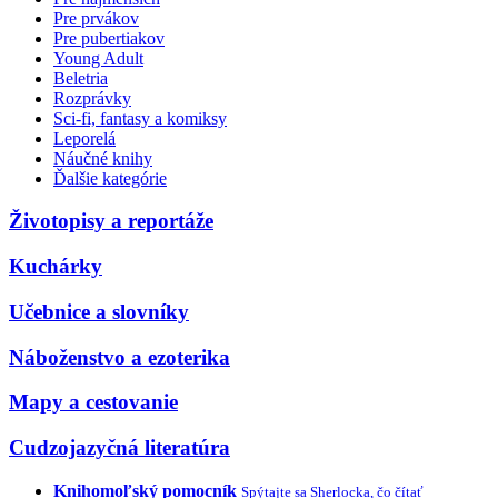
Pre prvákov
Pre pubertiakov
Young Adult
Beletria
Rozprávky
Sci-fi, fantasy a komiksy
Leporelá
Náučné knihy
Ďalšie kategórie
Životopisy a reportáže
Kuchárky
Učebnice a slovníky
Náboženstvo a ezoterika
Mapy a cestovanie
Cudzojazyčná literatúra
Knihomoľský pomocník
Spýtajte sa Sherlocka, čo čítať