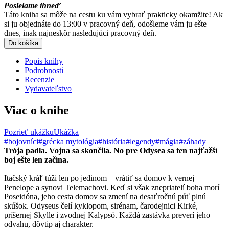
Posielame ihneď
Táto kniha sa môže na cestu ku vám vybrať prakticky okamžite! Ak
si ju objednáte do 13:00 v pracovný deň, odošleme vám ju ešte
dnes, inak najneskôr nasledujúci pracovný deň.
Do košíka
Popis knihy
Podrobnosti
Recenzie
Vydavateľstvo
Viac o knihe
Pozrieť ukážku
Ukážka
#bojovníci
#grécka mytológia
#história
#legendy
#mágia
#záhady
Trója padla. Vojna sa skončila. No pre Odysea sa ten najťažší
boj ešte len začína.
Itačský kráľ túži len po jedinom – vrátiť sa domov k vernej
Penelope a synovi Telemachovi. Keď si však znepriatelí boha morí
Poseidóna, jeho cesta domov sa zmení na desaťročnú púť plnú
skúšok. Odyseus čelí kyklopom, sirénam, čarodejnici Kirké,
príšernej Skylle i zvodnej Kalypsó. Každá zastávka preverí jeho
odvahu, dôvtip aj charakter.