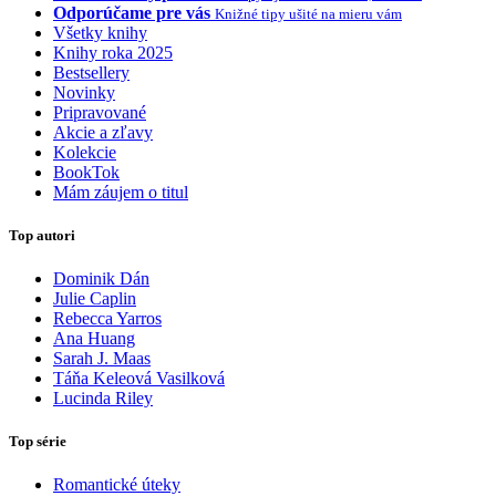
Odporúčame pre vás
Knižné tipy ušité na mieru vám
Všetky knihy
Knihy roka 2025
Bestsellery
Novinky
Pripravované
Akcie a zľavy
Kolekcie
BookTok
Mám záujem o titul
Top autori
Dominik Dán
Julie Caplin
Rebecca Yarros
Ana Huang
Sarah J. Maas
Táňa Keleová Vasilková
Lucinda Riley
Top série
Romantické úteky