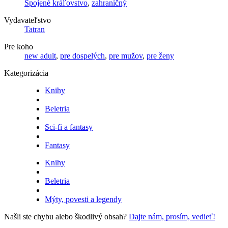
Spojené kráľovstvo
,
zahraničný
Vydavateľstvo
Tatran
Pre koho
new adult
,
pre dospelých
,
pre mužov
,
pre ženy
Kategorizácia
Knihy
Beletria
Sci-fi a fantasy
Fantasy
Knihy
Beletria
Mýty, povesti a legendy
Našli ste chybu alebo škodlivý obsah?
Dajte nám, prosím, vedieť!