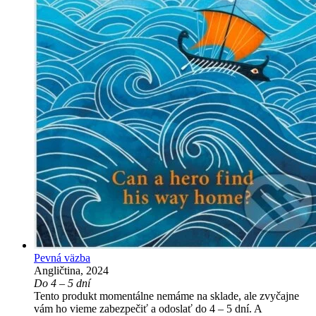
Pevná väzba
Angličtina, 2024
Do 4 – 5 dní
Tento produkt momentálne nemáme na sklade, ale zvyčajne
vám ho vieme zabezpečiť a odoslať do 4 – 5 dní. A