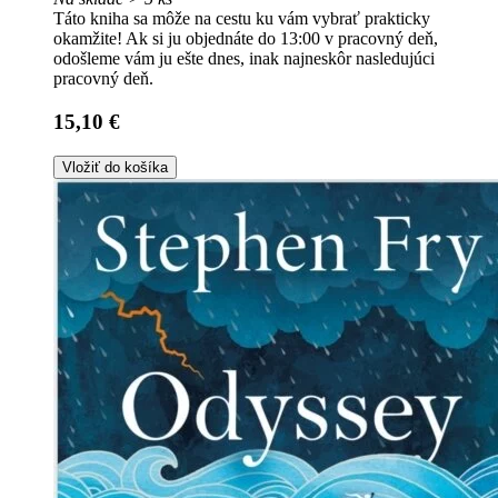
Táto kniha sa môže na cestu ku vám vybrať prakticky
okamžite! Ak si ju objednáte do 13:00 v pracovný deň,
odošleme vám ju ešte dnes, inak najneskôr nasledujúci
pracovný deň.
15,10 €
Vložiť do košíka