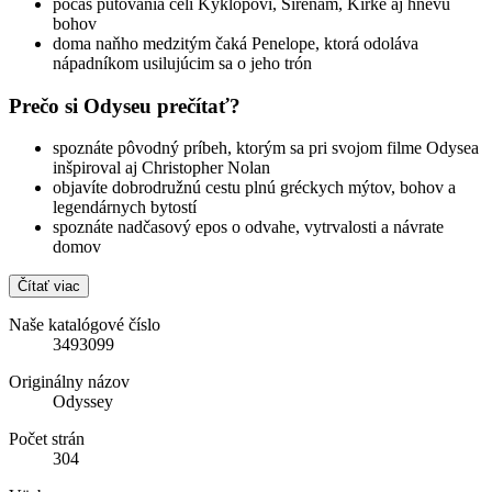
počas putovania čelí Kyklopovi, Sirénam, Kirké aj hnevu
bohov
doma naňho medzitým čaká Penelope, ktorá odoláva
nápadníkom usilujúcim sa o jeho trón
Prečo si Odyseu prečítať?
spoznáte pôvodný príbeh, ktorým sa pri svojom filme Odysea
inšpiroval aj Christopher Nolan
objavíte dobrodružnú cestu plnú gréckych mýtov, bohov a
legendárnych bytostí
spoznáte nadčasový epos o odvahe, vytrvalosti a návrate
domov
Čítať viac
Naše katalógové číslo
3493099
Originálny názov
Odyssey
Počet strán
304