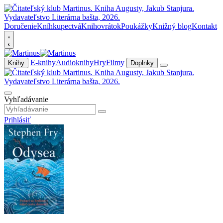
Doručenie
Kníhkupectvá
Knihovrátok
Poukážky
Knižný blog
Kontakt
E-knihy
Audioknihy
Hry
Filmy
Knihy
Doplnky
Vyhľadávanie
Prihlásiť