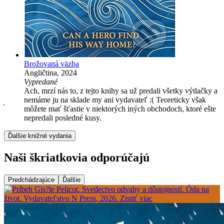
Brožovaná väzba
Angličtina, 2024
Vypredané
Ach, mrzí nás to, z tejto knihy sa už predali všetky výtlačky a
nemáme ju na sklade my ani vydavateľ :( Teoreticky však
môžete mať šťastie v niektorých iných obchodoch, ktoré ešte
nepredali posledné kusy.
Ďalšie knižné vydania
Naši škriatkovia odporúčajú
Predchádzajúce
Ďalšie