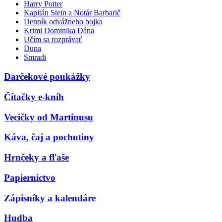
Harry Potter
Kapitán Stein a Notár Barbarič
Denník odvážneho bojka
Krimi Dominika Dána
Učím sa rozprávať
Duna
Smradi
Darčekové poukážky
Čítačky e-kníh
Vecičky od Martinusu
Káva, čaj a pochutiny
Hrnčeky a fľaše
Papiernictvo
Zápisníky a kalendáre
Hudba