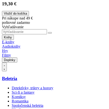
19,30 €
Vložiť do košíka
Pri nákupe nad 49 €
poštovné zadarmo
Vyhľadávanie
Knihy
E-knihy
Audioknihy
Hry
Filmy
Doplnky
Beletria
Detektívky, trilery a horory
Sci-fi a fantasy
Komiksy
Romantika
Spoločenská beletria