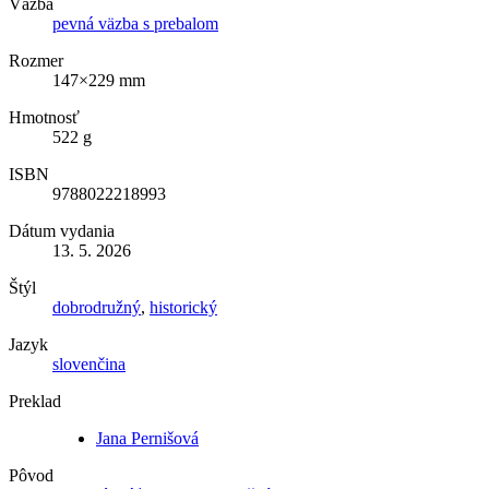
Väzba
pevná väzba s prebalom
Rozmer
147×229 mm
Hmotnosť
522 g
ISBN
9788022218993
Dátum vydania
13. 5. 2026
Štýl
dobrodružný
,
historický
Jazyk
slovenčina
Preklad
Jana Pernišová
Pôvod