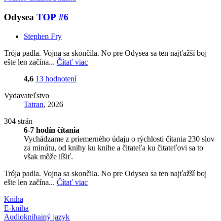
Odysea
TOP #6
Stephen Fry
Trója padla. Vojna sa skončila. No pre Odysea sa ten najťažší boj
ešte len začína...
Čítať viac
4,6
13 hodnotení
Vydavateľstvo
Tatran
, 2026
304 strán
6-7 hodín čítania
Vychádzame z priemerného údaju o rýchlosti čítania 230 slov
za minútu, od knihy ku knihe a čitateľa ku čitateľovi sa to
však môže líšiť.
Trója padla. Vojna sa skončila. No pre Odysea sa ten najťažší boj
ešte len začína...
Čítať viac
Kniha
E-kniha
Audiokniha
iný jazyk