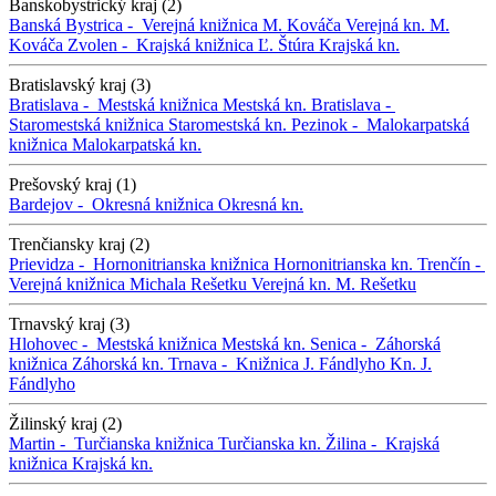
Banskobystrický kraj (2)
Banská Bystrica -
Verejná knižnica M. Kováča
Verejná kn. M.
Kováča
Zvolen -
Krajská knižnica Ľ. Štúra
Krajská kn.
Bratislavský kraj (3)
Bratislava -
Mestská knižnica
Mestská kn.
Bratislava -
Staromestská knižnica
Staromestská kn.
Pezinok -
Malokarpatská
knižnica
Malokarpatská kn.
Prešovský kraj (1)
Bardejov -
Okresná knižnica
Okresná kn.
Trenčiansky kraj (2)
Prievidza -
Hornonitrianska knižnica
Hornonitrianska kn.
Trenčín -
Verejná knižnica Michala Rešetku
Verejná kn. M. Rešetku
Trnavský kraj (3)
Hlohovec -
Mestská knižnica
Mestská kn.
Senica -
Záhorská
knižnica
Záhorská kn.
Trnava -
Knižnica J. Fándlyho
Kn. J.
Fándlyho
Žilinský kraj (2)
Martin -
Turčianska knižnica
Turčianska kn.
Žilina -
Krajská
knižnica
Krajská kn.