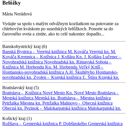
Brlôžky
Mária Nerádová
Vydajte sa spolu s malým odvážnym kozliatkom na putovanie za
chlebovým kváskom po susedských brlôžkoch. Ponorte sa do
čarovného sveta a zistite, ako to celé nakoniec dopadlo...
Banskobystrický kraj (6)
Banská Bystrica -
Verejná knižnica M. Kováča
Verejná kn. M.
Kováča
Kremnica -
Knižnica J. Kollára
Kn. J. Kollára
Lučenec -
Novohradská knižnica
Novohradská kn.
Rimavská Sobota -
Knižnica M. Hrebendu
Kn. M. Hrebendu
Veľký Krtíš -
Hontiansko-novohradská knižnica A.H. Škultétyho
Hontiansko-
novohradská kn.
Zvolen -
Krajská knižnica Ľ. Štúra
Krajská kn.
Bratislavský kraj (5)
Bratislava -
Knižnica Nové Mesto
Kn. Nové Mesto
Bratislava -
Mestská knižnica
Mestská kn.
Bratislava -
Miestna knižnica
Petržalka
Miestna kn. Petržalka
Malinovo -
Obecná knižnica
Obecná kn.
Pezinok -
Malokarpatská knižnica
Malokarpatská kn.
Košický kraj (1)
Rožňava -
Gemerská knižnica P. Dobšinského
Gemerská knižnica