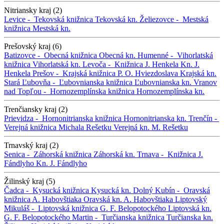
Nitriansky kraj (2)
Levice -
Tekovská knižnica
Tekovská kn.
Želiezovce -
Mestská
knižnica
Mestská kn.
Prešovský kraj (6)
Batizovce -
Obecná knižnica
Obecná kn.
Humenné -
Vihorlatská
knižnica
Vihorlatská kn.
Levoča -
Knižnica J. Henkela
Kn. J.
Henkela
Prešov -
Krajská knižnica P. O. Hviezdoslava
Krajská kn.
Stará Ľubovňa -
Ľubovnianska knižnica
Ľubovnianska kn.
Vranov
nad Topľou -
Hornozemplínska knižnica
Hornozemplínska kn.
Trenčiansky kraj (2)
Prievidza -
Hornonitrianska knižnica
Hornonitrianska kn.
Trenčín -
Verejná knižnica Michala Rešetku
Verejná kn. M. Rešetku
Trnavský kraj (2)
Senica -
Záhorská knižnica
Záhorská kn.
Trnava -
Knižnica J.
Fándlyho
Kn. J. Fándlyho
Žilinský kraj (5)
Čadca -
Kysucká knižnica
Kysucká kn.
Dolný Kubín -
Oravská
knižnica A. Habovštiaka
Oravská kn. A. Habovštiaka
Liptovský
Mikuláš -
Liptovská knižnica G. F. Belopotockého
Liptovská kn.
G. F. Belopotockého
Martin -
Turčianska knižnica
Turčianska kn.