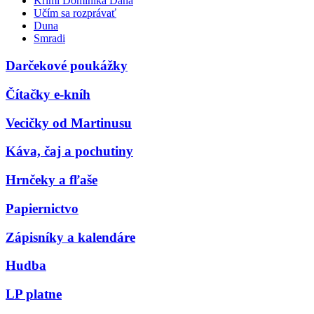
Krimi Dominika Dána
Učím sa rozprávať
Duna
Smradi
Darčekové poukážky
Čítačky e-kníh
Vecičky od Martinusu
Káva, čaj a pochutiny
Hrnčeky a fľaše
Papiernictvo
Zápisníky a kalendáre
Hudba
LP platne