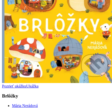
Pozrieť ukážku
Ukážka
Brlôžky
Mária Nerádová