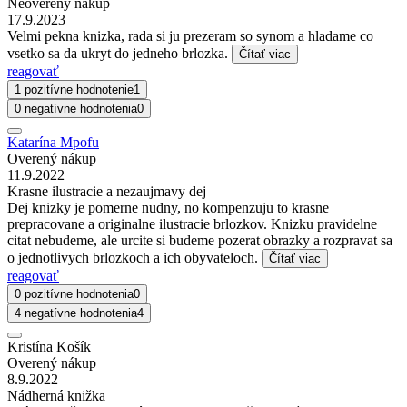
Neoverený nákup
17.9.2023
Velmi pekna knizka, rada si ju prezeram so synom a hladame co
vsetko sa da ukryt do jedneho brlozka.
Čítať viac
reagovať
1 pozitívne hodnotenie
1
0 negatívne hodnotenia
0
Katarína Mpofu
Overený nákup
11.9.2022
Krasne ilustracie a nezaujmavy dej
Dej knizky je pomerne nudny, no kompenzuju to krasne
prepracovane a originalne ilustracie brlozkov. Knizku pravidelne
citat nebudeme, ale urcite si budeme pozerat obrazky a rozpravat sa
o jednotlivych brlozkoch a ich obyvateloch.
Čítať viac
reagovať
0 pozitívne hodnotenia
0
4 negatívne hodnotenia
4
Kristína Košík
Overený nákup
8.9.2022
Nádherná knižka