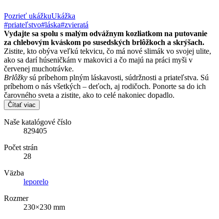
Pozrieť ukážku
Ukážka
#priateľstvo
#láska
#zvieratá
Vydajte sa spolu s malým odvážnym kozliatkom na putovanie
za chlebovým kváskom po susedských brlôžkoch a skrýšach.
Zistite, kto obýva veľkú tekvicu, čo má nové slimák vo svojej ulite,
ako sa darí húseničkám v makovici a čo majú na práci myši v
červenej muchotrávke.
Brlôžky
sú príbehom plným láskavosti, súdržnosti a priateľstva. Sú
príbehom o nás všetkých – deťoch, aj rodičoch. Ponorte sa do ich
čarovného sveta a zistite, ako to celé nakoniec dopadlo.
Čítať viac
Naše katalógové číslo
829405
Počet strán
28
Väzba
leporelo
Rozmer
230×230 mm