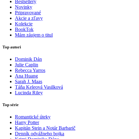
Bestsellery
Novinky
Pripravované
Akcie a zľavy
Kolekcie
BookTok
Mám záujem o titul
Top autori
Dominik Dán
Julie Caplin
Rebecca Yarros
Ana Huang
Sarah J. Maas
Táňa Keleová Vasilková
Lucinda Riley
Top série
Romantické úteky
Harry Potter
Kapitán Stein a Notár Barbarič
Denník odvážneho bojka