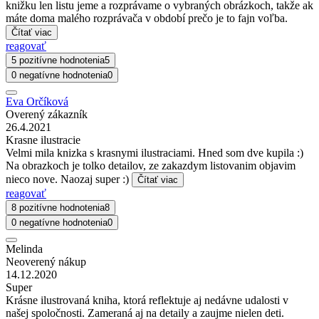
knižku len listu jeme a rozprávame o vybraných obrázkoch, takže ak
máte doma malého rozprávača v období prečo je to fajn voľba.
Čítať viac
reagovať
5 pozitívne hodnotenia
5
0 negatívne hodnotenia
0
Eva Orčíková
Overený zákazník
26.4.2021
Krasne ilustracie
Velmi mila knizka s krasnymi ilustraciami. Hned som dve kupila :)
Na obrazkoch je tolko detailov, ze zakazdym listovanim objavim
nieco nove. Naozaj super :)
Čítať viac
reagovať
8 pozitívne hodnotenia
8
0 negatívne hodnotenia
0
Melinda
Neoverený nákup
14.12.2020
Super
Krásne ilustrovaná kniha, ktorá reflektuje aj nedávne udalosti v
našej spoločnosti. Zameraná aj na detaily a zaujme nielen deti.