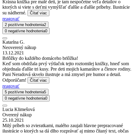
Krásna knižka pre malé deti, je tam nespočetne veľa detailov o
ktorých si viete s deťmi vymýšľať ďalšie a ďalšie príbehy. Ilustrácie
su nádherné.
Čítať viac
reagovať
2 pozitívne hodnotenia
2
0 negatívne hodnotenia
0
Katarína G.
Neoverený nákup
13.12.2021
Brlôžky do každého domáceho brlôžka!
Keď som obdržala prvý výtlačok tejto roztomilej knižky, hneď som
objednala ďalšie tri kusy. Pre deti mojich kamarátov a členov rodiny.
Pani Neradová skvelo ilustruje a má zmysel pre humor a detail.
Odporúčam!
Čítať viac
reagovať
5 pozitívne hodnotenia
5
0 negatívne hodnotenia
0
Lucia Klimešová
Overený nákup
25.10.2021
Milý príbeh so zvieratkami, malého zaujali hlavne prepracované
ilustrácie o ktorých sa dá dlho rozprávať aj mimo čítaný text, občas