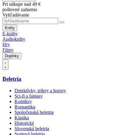
Pri nákupe nad 49 €
poštovné zadarmo
Vyhľadávanie
Knihy
E-knihy
Audioknihy
Hry
Filmy
Doplnky
Beletria
Detektívky, trilery a horory
Sci-fi a fantasy
Komiksy
Romantika
Spoločenská beletria
Klasika
Historické
Slovenská beletria
Svetová beletria