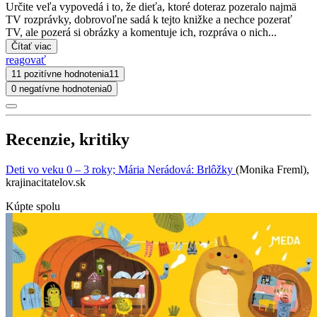
Určite veľa vypovedá i to, že dieťa, ktoré doteraz pozeralo najmä
TV rozprávky, dobrovoľne sadá k tejto knižke a nechce pozerať
TV, ale pozerá si obrázky a komentuje ich, rozpráva o nich...
Čítať viac
reagovať
11 pozitívne hodnotenia
11
0 negatívne hodnotenia
0
Recenzie, kritiky
Deti vo veku 0 – 3 roky; Mária Nerádová: Brlôžky
(Monika Freml),
krajinacitatelov.sk
Kúpte spolu