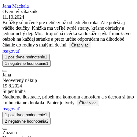
Jana Machala
Overený zákazník
11.10.2024
Brlôžky sú určené pre detičky už od jedného roka. Ale poteší aj
väčšie detičky. Knižká má veľké tvrdé strany, krásne obrázky a
jednoduchý dej. Moja trojročná dcérka sa dokáže spýtať množstvo
otázok na každej stránke a preto určite odporúčam na dlhodobé
čítanie do rodiny s malými deťmi.
Čítať viac
reagovať
1 pozitívne hodnotenie
1
1 negatívne hodnotenie
1
Jana
Neoverený nákup
19.8.2024
Super kniha
Nadherne ilustracie, pribeh ma komornu atmosferu a s dcerou si tuto
knihu citame dookola. Papier je tvrdy.
Čítať viac
reagovať
1 pozitívne hodnotenie
1
2 negatívne hodnotenia
2
Zuzana