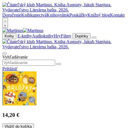
Doručenie
Kníhkupectvá
Knihovrátok
Poukážky
Knižný blog
Kontakt
E-knihy
Audioknihy
Hry
Filmy
Knihy
Doplnky
Vyhľadávanie
Prihlásiť
14,20 €
Vložiť do košíka