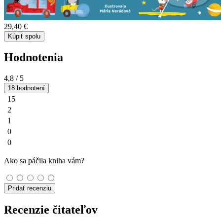
29,40 €
Kúpiť spolu
Hodnotenia
4,8
/ 5
18 hodnotení
15
2
1
0
0
Ako sa páčila kniha vám?
Pridať recenziu
Recenzie čitateľov