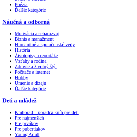
Poézia
Ďalšie kategórie
Náučná a odborná
Motivácia a sebarozvoj
Biznis a manažment
Humanitné a spoločenské vedy
História
Životopisy a reportáže
Vzťahy a rodina
Zdravie a životný štýl
Počítače a internet
Hobby
Umenie a dizajn
Ďalšie kategórie
Deti a mládež
Knihorad – poradca kníh pre deti
Pre najmenších
Pre prvákov
Pre pubertiakov
Young Adult