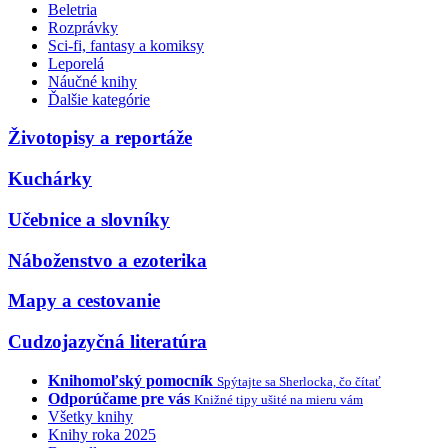
Beletria
Rozprávky
Sci-fi, fantasy a komiksy
Leporelá
Náučné knihy
Ďalšie kategórie
Životopisy a reportáže
Kuchárky
Učebnice a slovníky
Náboženstvo a ezoterika
Mapy a cestovanie
Cudzojazyčná literatúra
Knihomoľský pomocník
Spýtajte sa Sherlocka, čo čítať
Odporúčame pre vás
Knižné tipy ušité na mieru vám
Všetky knihy
Knihy roka 2025