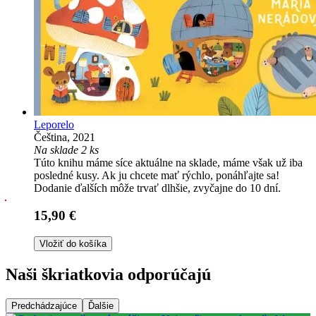
Leporelo
Čeština, 2021
Na sklade 2 ks
Túto knihu máme síce aktuálne na sklade, máme však už iba
posledné kusy. Ak ju chcete mať rýchlo, ponáhľajte sa!
Dodanie ďalších môže trvať dlhšie, zvyčajne do 10 dní.
15,90 €
Vložiť do košíka
Naši škriatkovia odporúčajú
Predchádzajúce
Ďalšie