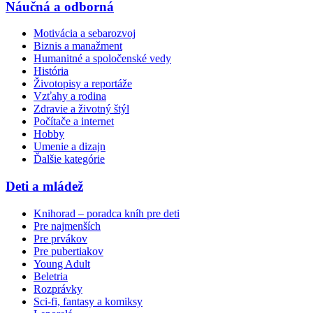
Náučná a odborná
Motivácia a sebarozvoj
Biznis a manažment
Humanitné a spoločenské vedy
História
Životopisy a reportáže
Vzťahy a rodina
Zdravie a životný štýl
Počítače a internet
Hobby
Umenie a dizajn
Ďalšie kategórie
Deti a mládež
Knihorad – poradca kníh pre deti
Pre najmenších
Pre prvákov
Pre pubertiakov
Young Adult
Beletria
Rozprávky
Sci-fi, fantasy a komiksy