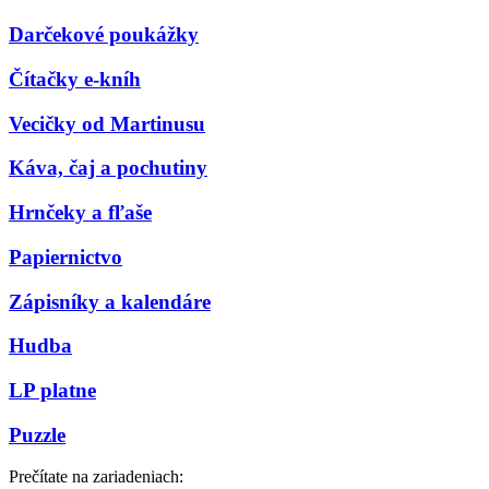
Darčekové poukážky
Čítačky e-kníh
Vecičky od Martinusu
Káva, čaj a pochutiny
Hrnčeky a fľaše
Papiernictvo
Zápisníky a kalendáre
Hudba
LP platne
Puzzle
Prečítate na zariadeniach: