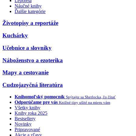
Leporelá
Náučné knihy
Ďalšie kategórie
Životopisy a reportáže
Kuchárky
Učebnice a slovníky
Náboženstvo a ezoterika
Mapy a cestovanie
Cudzojazyčná literatúra
Knihomoľský pomocník
Spýtajte sa Sherlocka, čo čítať
Odporúčame pre vás
Knižné tipy ušité na mieru vám
Všetky knihy
Knihy roka 2025
Bestsellery
Novinky
Pripravované
Akcie a zľavy