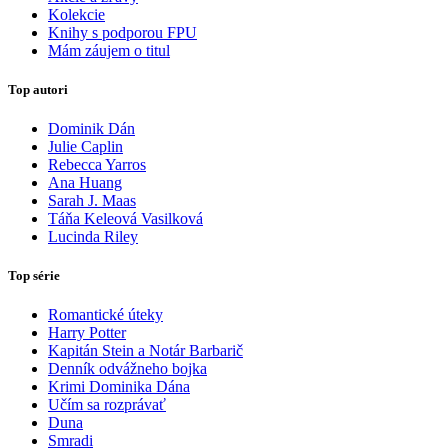
Kolekcie
Knihy s podporou FPU
Mám záujem o titul
Top autori
Dominik Dán
Julie Caplin
Rebecca Yarros
Ana Huang
Sarah J. Maas
Táňa Keleová Vasilková
Lucinda Riley
Top série
Romantické úteky
Harry Potter
Kapitán Stein a Notár Barbarič
Denník odvážneho bojka
Krimi Dominika Dána
Učím sa rozprávať
Duna
Smradi