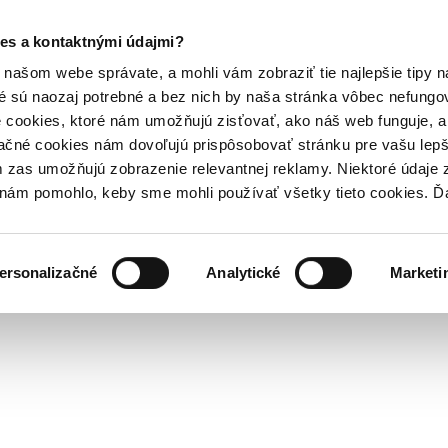
es a kontaktnými údajmi?
našom webe správate, a mohli vám zobraziť tie najlepšie tipy n
é sú naozaj potrebné a bez nich by naša stránka vôbec nefung
 cookies, ktoré nám umožňujú zisťovať, ako náš web funguje, a 
ačné cookies nám dovoľujú prispôsobovať stránku pre vašu lepši
zas umožňujú zobrazenie relevantnej reklamy. Niektoré údaje z
y nám pomohlo, keby sme mohli používať všetky tieto cookies. 
ersonalizačné
Analytické
Marketi