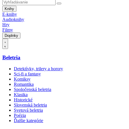
Knihy
E-knihy
Audioknihy
Hry
Filmy
Doplnky
Beletria
Detektívky, trilery a horory
Sci-fi a fantasy
Komiksy
Romantika
Spoločenská beletria
Klasika
Historické
Slovenská beletria
Svetová beletria
Poézia
Ďalšie kategórie