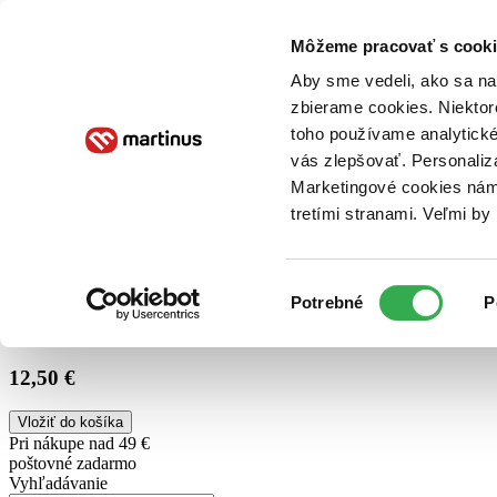
Doručenie
Kníhkupectvá
Knihovrátok
Poukážky
Knižný blog
Kontakt
Môžeme pracovať s cooki
Aby sme vedeli, ako sa na 
zbierame cookies. Niektor
E-knihy
Audioknihy
Hry
Filmy
Knihy
Doplnky
toho používame analytické
vás zlepšovať. Personaliz
Vyhľadávanie
Marketingové cookies nám 
tretími stranami. Veľmi b
Prihlásiť
Výber
Potrebné
P
súhlasu
12,50 €
Vložiť do košíka
Pri nákupe nad 49 €
poštovné zadarmo
Vyhľadávanie