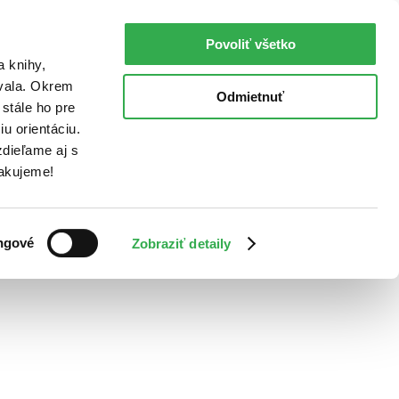
Povoliť všetko
a knihy,
ovala. Okrem
Odmietnuť
stále ho pre
u orientáciu.
dieľame aj s
Ďakujeme!
ngové
Zobraziť detaily