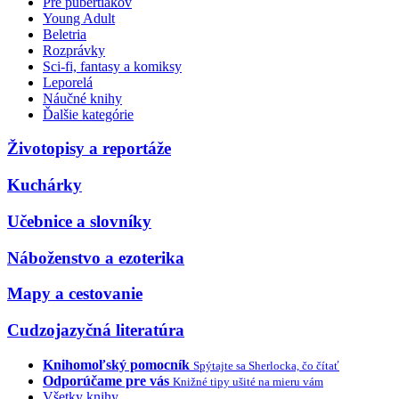
Pre pubertiakov
Young Adult
Beletria
Rozprávky
Sci-fi, fantasy a komiksy
Leporelá
Náučné knihy
Ďalšie kategórie
Životopisy a reportáže
Kuchárky
Učebnice a slovníky
Náboženstvo a ezoterika
Mapy a cestovanie
Cudzojazyčná literatúra
Knihomoľský pomocník
Spýtajte sa Sherlocka, čo čítať
Odporúčame pre vás
Knižné tipy ušité na mieru vám
Všetky knihy