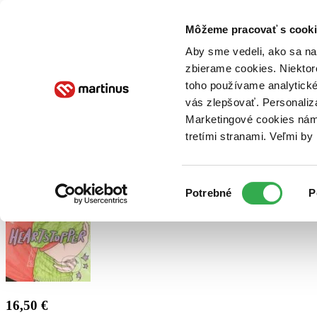
Doručenie
Kníhkupectvá
Knihovrátok
Poukážky
Knižný blog
Kontakt
Môžeme pracovať s cooki
Aby sme vedeli, ako sa na 
zbierame cookies. Niektor
E-knihy
Audioknihy
Hry
Filmy
Knihy
Doplnky
toho používame analytické
vás zlepšovať. Personaliz
Vyhľadávanie
Marketingové cookies nám 
tretími stranami. Veľmi b
Prihlásiť
Výber
Potrebné
P
súhlasu
16,50 €