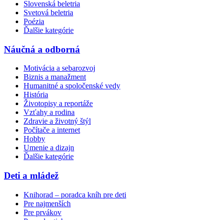
Slovenská beletria
Svetová beletria
Poézia
Ďalšie kategórie
Náučná a odborná
Motivácia a sebarozvoj
Biznis a manažment
Humanitné a spoločenské vedy
História
Životopisy a reportáže
Vzťahy a rodina
Zdravie a životný štýl
Počítače a internet
Hobby
Umenie a dizajn
Ďalšie kategórie
Deti a mládež
Knihorad – poradca kníh pre deti
Pre najmenších
Pre prvákov