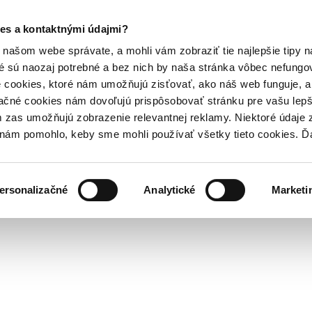
es a kontaktnými údajmi?
našom webe správate, a mohli vám zobraziť tie najlepšie tipy n
é sú naozaj potrebné a bez nich by naša stránka vôbec nefung
 cookies, ktoré nám umožňujú zisťovať, ako náš web funguje, a 
ačné cookies nám dovoľujú prispôsobovať stránku pre vašu lepši
zas umožňujú zobrazenie relevantnej reklamy. Niektoré údaje z
y nám pomohlo, keby sme mohli používať všetky tieto cookies. 
ersonalizačné
Analytické
Marketi