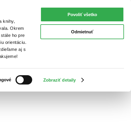
Povoliť všetko
a knihy,
ovala. Okrem
Odmietnuť
stále ho pre
u orientáciu.
dieľame aj s
Ďakujeme!
ngové
Zobraziť detaily