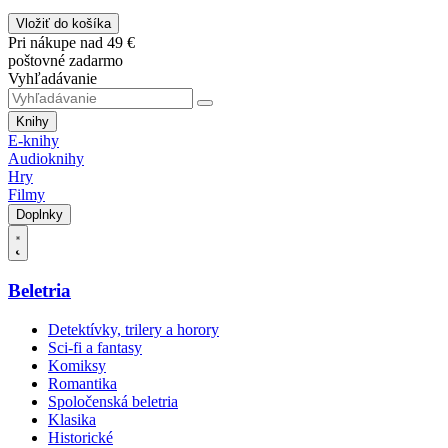
Vložiť do košíka
Pri nákupe nad 49 €
poštovné zadarmo
Vyhľadávanie
Knihy
E-knihy
Audioknihy
Hry
Filmy
Doplnky
Beletria
Detektívky, trilery a horory
Sci-fi a fantasy
Komiksy
Romantika
Spoločenská beletria
Klasika
Historické