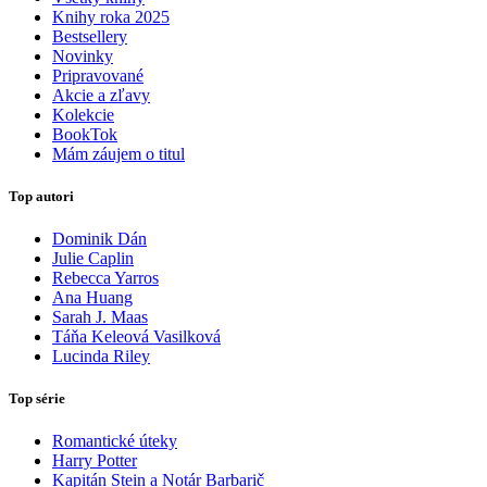
Knihy roka 2025
Bestsellery
Novinky
Pripravované
Akcie a zľavy
Kolekcie
BookTok
Mám záujem o titul
Top autori
Dominik Dán
Julie Caplin
Rebecca Yarros
Ana Huang
Sarah J. Maas
Táňa Keleová Vasilková
Lucinda Riley
Top série
Romantické úteky
Harry Potter
Kapitán Stein a Notár Barbarič