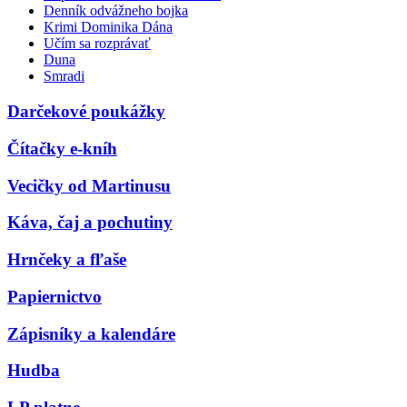
Denník odvážneho bojka
Krimi Dominika Dána
Učím sa rozprávať
Duna
Smradi
Darčekové poukážky
Čítačky e-kníh
Vecičky od Martinusu
Káva, čaj a pochutiny
Hrnčeky a fľaše
Papiernictvo
Zápisníky a kalendáre
Hudba