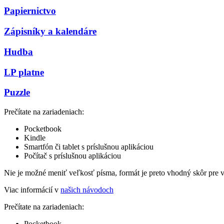
Papiernictvo
Zápisníky a kalendáre
Hudba
LP platne
Puzzle
Prečítate na zariadeniach:
Pocketbook
Kindle
Smartfón či tablet s príslušnou aplikáciou
Počítač s príslušnou aplikáciou
Nie je možné meniť veľkosť písma, formát je preto vhodný skôr pre 
Viac informácií v
našich návodoch
Prečítate na zariadeniach:
Pocketbook