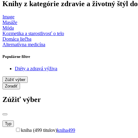
Knihy z kategórie zdravie a životný štýl 
Image
Masáže
Móda
Kozmetika a starostlivosť o telo
Domáca liečba
Alternatívna medicína
Populárne filtre
Diéty a zdravá výživa
Zúžiť výber
Zoradiť
Zúžiť výber
Typ
kniha (499 titulov)
kniha
499