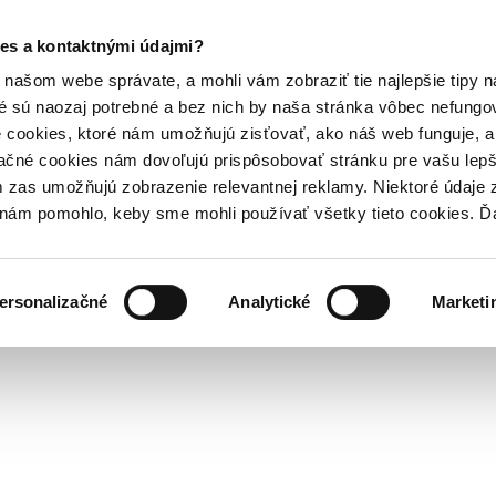
es a kontaktnými údajmi?
našom webe správate, a mohli vám zobraziť tie najlepšie tipy n
é sú naozaj potrebné a bez nich by naša stránka vôbec nefung
 cookies, ktoré nám umožňujú zisťovať, ako náš web funguje, a 
ačné cookies nám dovoľujú prispôsobovať stránku pre vašu lepši
zas umožňujú zobrazenie relevantnej reklamy. Niektoré údaje z
y nám pomohlo, keby sme mohli používať všetky tieto cookies. 
ersonalizačné
Analytické
Marketi