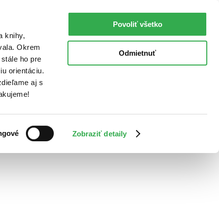
Povoliť všetko
a knihy,
ovala. Okrem
Odmietnuť
stále ho pre
u orientáciu.
dieľame aj s
Ďakujeme!
ngové
Zobraziť detaily