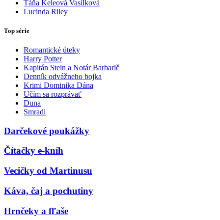
Táňa Keleová Vasilková
Lucinda Riley
Top série
Romantické úteky
Harry Potter
Kapitán Stein a Notár Barbarič
Denník odvážneho bojka
Krimi Dominika Dána
Učím sa rozprávať
Duna
Smradi
Darčekové poukážky
Čítačky e-kníh
Vecičky od Martinusu
Káva, čaj a pochutiny
Hrnčeky a fľaše