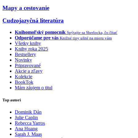
Mapy a cestovanie
Cudzojazyčná literatúra
Knihomoľský pomocník
Spýtajte sa Sherlocka, čo čítať
Odporúčame pre vás
Knižné tipy ušité na mieru vám
Všetky knihy
Knihy roka 2025
Bestsellery
Novinky
Pripravované
Akcie a zľavy
Kolekcie
BookTok
Mám záujem o titul
Top autori
Dominik Dán
Julie Caplin
Rebecca Yarros
Ana Huang
Sarah J. Maas