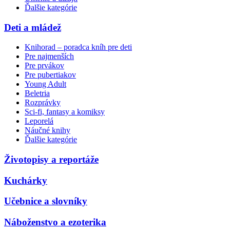
Ďalšie kategórie
Deti a mládež
Knihorad – poradca kníh pre deti
Pre najmenších
Pre prvákov
Pre pubertiakov
Young Adult
Beletria
Rozprávky
Sci-fi, fantasy a komiksy
Leporelá
Náučné knihy
Ďalšie kategórie
Životopisy a reportáže
Kuchárky
Učebnice a slovníky
Náboženstvo a ezoterika