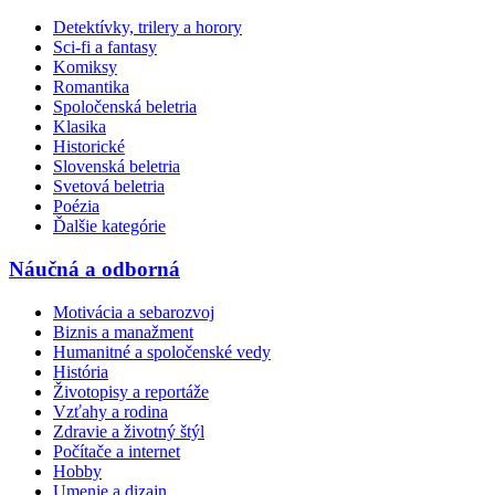
Detektívky, trilery a horory
Sci-fi a fantasy
Komiksy
Romantika
Spoločenská beletria
Klasika
Historické
Slovenská beletria
Svetová beletria
Poézia
Ďalšie kategórie
Náučná a odborná
Motivácia a sebarozvoj
Biznis a manažment
Humanitné a spoločenské vedy
História
Životopisy a reportáže
Vzťahy a rodina
Zdravie a životný štýl
Počítače a internet
Hobby
Umenie a dizajn