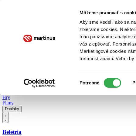
Doručenie
Kníhkupectvá
Knihovrátok
Poukážky
Knižný blog
Kontakt
Môžeme pracovať s cooki
Aby sme vedeli, ako sa na 
zbierame cookies. Niektor
E-knihy
Audioknihy
Hry
Filmy
Knihy
Doplnky
toho používame analytické
vás zlepšovať. Personaliz
Vyhľadávanie
Marketingové cookies nám 
tretími stranami. Veľmi b
Prihlásiť
Vyhľadávanie
Výber
Knihy
Potrebné
P
súhlasu
E-knihy
Audioknihy
Hry
Filmy
Doplnky
Beletria