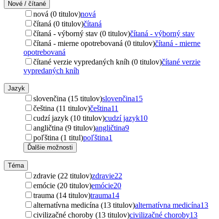
Nové / čítané
nová (0 titulov)
nová
čítaná (0 titulov)
čítaná
čítaná - výborný stav (0 titulov)
čítaná - výborný stav
čítaná - mierne opotrebovaná (0 titulov)
čítaná - mierne
opotrebovaná
čítané verzie vypredaných kníh (0 titulov)
čítané verzie
vypredaných kníh
Jazyk
slovenčina (15 titulov)
slovenčina
15
čeština (11 titulov)
čeština
11
cudzí jazyk (10 titulov)
cudzí jazyk
10
angličtina (9 titulov)
angličtina
9
poľština (1 titul)
poľština
1
Ďalšie možnosti
Téma
zdravie (22 titulov)
zdravie
22
emócie (20 titulov)
emócie
20
trauma (14 titulov)
trauma
14
alternatívna medicína (13 titulov)
alternatívna medicína
13
civilizačné choroby (13 titulov)
civilizačné choroby
13