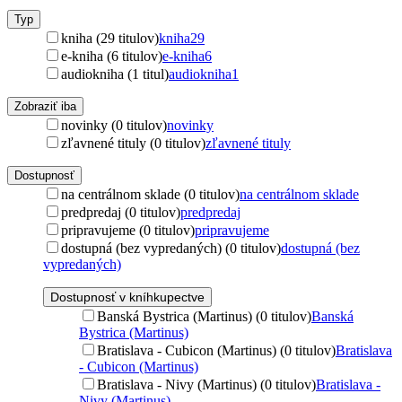
Typ
kniha (29 titulov)
kniha
29
e-kniha (6 titulov)
e-kniha
6
audiokniha (1 titul)
audiokniha
1
Zobraziť iba
novinky (0 titulov)
novinky
zľavnené tituly (0 titulov)
zľavnené tituly
Dostupnosť
na centrálnom sklade (0 titulov)
na centrálnom sklade
predpredaj (0 titulov)
predpredaj
pripravujeme (0 titulov)
pripravujeme
dostupná (bez vypredaných) (0 titulov)
dostupná (bez
vypredaných)
Dostupnosť v kníhkupectve
Banská Bystrica (Martinus) (0 titulov)
Banská
Bystrica (Martinus)
Bratislava - Cubicon (Martinus) (0 titulov)
Bratislava
- Cubicon (Martinus)
Bratislava - Nivy (Martinus) (0 titulov)
Bratislava -
Nivy (Martinus)