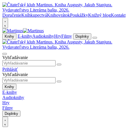
Doručenie
Kníhkupectvá
Knihovrátok
Poukážky
Knižný blog
Kontakt
E-knihy
Audioknihy
Hry
Filmy
Knihy
Doplnky
Vyhľadávanie
Prihlásiť
Vyhľadávanie
Knihy
E-knihy
Audioknihy
Hry
Filmy
Doplnky