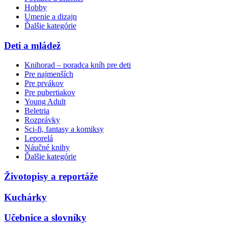
Hobby
Umenie a dizajn
Ďalšie kategórie
Deti a mládež
Knihorad – poradca kníh pre deti
Pre najmenších
Pre prvákov
Pre pubertiakov
Young Adult
Beletria
Rozprávky
Sci-fi, fantasy a komiksy
Leporelá
Náučné knihy
Ďalšie kategórie
Životopisy a reportáže
Kuchárky
Učebnice a slovníky