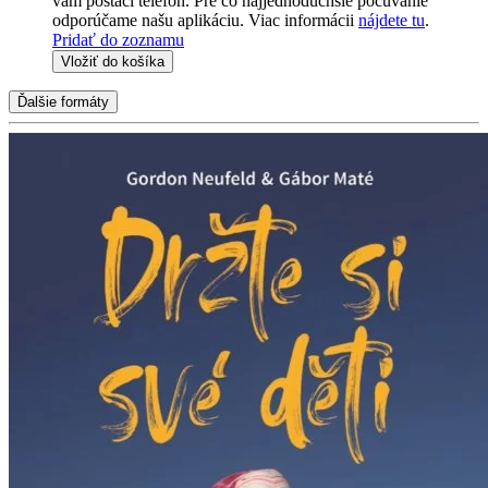
vám postačí telefón. Pre čo najjednoduchšie počúvanie
odporúčame našu aplikáciu. Viac informácii
nájdete tu
.
Pridať do zoznamu
Vložiť do košíka
Ďalšie formáty