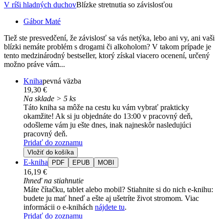
V ríši hladných duchov
Blízke stretnutia so závislosťou
Gábor Maté
Tiež ste presvedčení, že závislosť sa vás netýka, lebo ani vy, ani vaši
blízki nemáte problém s drogami či alkoholom? V takom prípade je
tento medzinárodný bestseller, ktorý získal viacero ocenení, určený
možno práve vám...
Kniha
pevná väzba
19,30 €
Na sklade > 5 ks
Táto kniha sa môže na cestu ku vám vybrať prakticky
okamžite! Ak si ju objednáte do 13:00 v pracovný deň,
odošleme vám ju ešte dnes, inak najneskôr nasledujúci
pracovný deň.
Pridať do zoznamu
Vložiť do košíka
E-kniha
PDF
EPUB
MOBI
16,19 €
Ihneď na stiahnutie
Máte čítačku, tablet alebo mobil? Stiahnite si do nich e-knihu:
budete ju mať hneď a ešte aj ušetríte život stromom. Viac
informácii o e-knihách
nájdete tu
.
Pridať do zoznamu