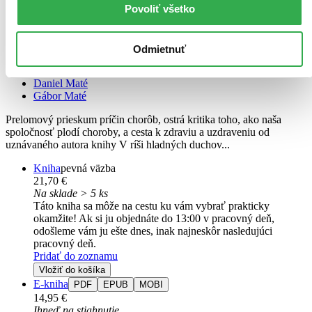
Povoliť všetko
Odmietnuť
Mýtus normálnosti
Trauma, choroba a uzdravenie v toxickej kultúre
Daniel Maté
Gábor Maté
Prelomový prieskum príčin chorôb, ostrá kritika toho, ako naša
spoločnosť plodí choroby, a cesta k zdraviu a uzdraveniu od
uznávaného autora knihy V ríši hladných duchov...
Kniha
pevná väzba
21,70 €
Na sklade > 5 ks
Táto kniha sa môže na cestu ku vám vybrať prakticky
okamžite! Ak si ju objednáte do 13:00 v pracovný deň,
odošleme vám ju ešte dnes, inak najneskôr nasledujúci
pracovný deň.
Pridať do zoznamu
Vložiť do košíka
E-kniha
PDF
EPUB
MOBI
14,95 €
Ihneď na stiahnutie