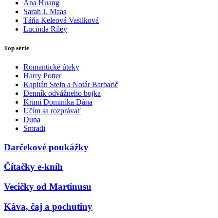
Ana Huang
Sarah J. Maas
Táňa Keleová Vasilková
Lucinda Riley
Top série
Romantické úteky
Harry Potter
Kapitán Stein a Notár Barbarič
Denník odvážneho bojka
Krimi Dominika Dána
Učím sa rozprávať
Duna
Smradi
Darčekové poukážky
Čítačky e-kníh
Vecičky od Martinusu
Káva, čaj a pochutiny