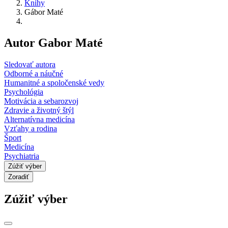
Knihy
Gábor Maté
Autor Gabor Maté
Sledovať autora
Odborné a náučné
Humanitné a spoločenské vedy
Psychológia
Motivácia a sebarozvoj
Zdravie a životný štýl
Alternatívna medicína
Vzťahy a rodina
Šport
Medicína
Psychiatria
Zúžiť výber
Zoradiť
Zúžiť výber