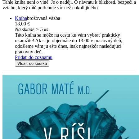
Tahle kniha není o vině. Je o naději. O návratu k blízkosti, bezpečí a
vztahu, který dítě potřebuje víc než cokoli jiného.
Kniha
brožovaná väzba
18,00 €
Na sklade > 5 ks
Táto kniha sa môže na cestu ku vám vybrať prakticky
okamžite! Ak si ju objednáte do 13:00 v pracovný deň,
odošleme vám ju ešte dnes, inak najneskôr nasledujúci
pracovný deň.
Pridať do zoznamu
Vložiť do košíka