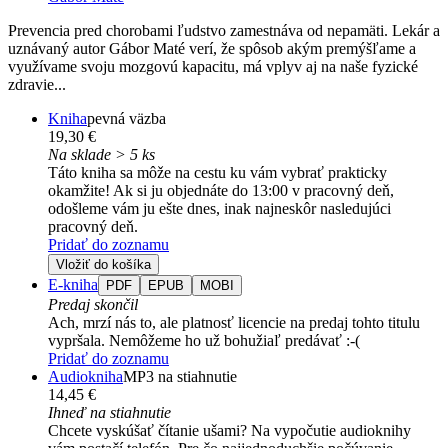
Prevencia pred chorobami ľudstvo zamestnáva od nepamäti. Lekár a
uznávaný autor Gábor Maté verí, že spôsob akým premýšľame a
využívame svoju mozgovú kapacitu, má vplyv aj na naše fyzické
zdravie...
Kniha
pevná väzba
19,30 €
Na sklade > 5 ks
Táto kniha sa môže na cestu ku vám vybrať prakticky
okamžite! Ak si ju objednáte do 13:00 v pracovný deň,
odošleme vám ju ešte dnes, inak najneskôr nasledujúci
pracovný deň.
Pridať do zoznamu
Vložiť do košíka
E-kniha
PDF
EPUB
MOBI
Predaj skončil
Ach, mrzí nás to, ale platnosť licencie na predaj tohto titulu
vypršala. Nemôžeme ho už bohužiaľ predávať :-(
Pridať do zoznamu
Audiokniha
MP3 na stiahnutie
14,45 €
Ihneď na stiahnutie
Chcete vyskúšať čítanie ušami? Na vypočutie audioknihy