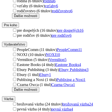
rodina (6 titulov)
rodina
6
vzťahy (6 titulov)
vzťahy
6
rodičovstvo (6 titulov)
rodičovstvo
6
Ďalšie možnosti
Pre koho
pre dospelých (16 titulov)
pre dospelých
16
pre rodičov (6 titulov)
pre rodičov
6
Vydavateľstvo
PeopleComm (11 titulov)
PeopleComm
11
NOXI (10 titulov)
NOXI
10
Vermilion (5 titulov)
Vermilion
5
Eastone Books (4 tituly)
Eastone Books
4
Ebury Publishing (3 tituly)
Ebury Publishing
3
Ebury (1 titul)
Ebury
1
Publixing a Noxi (1 titul)
Publixing a Noxi
1
Czarna Owca (1 titul)
Czarna Owca
1
Ďalšie možnosti
Väzba
brožovaná väzba (24 titulov)
brožovaná väzba
24
pevná väzba (4 tituly)
pevná väzba
4