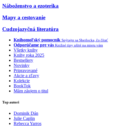
Náboženstvo a ezoterika
Mapy a cestovanie
Cudzojazyčná literatúra
Knihomoľský pomocník
Spýtajte sa Sherlocka, čo čítať
Odporúčame pre vás
Knižné tipy ušité na mieru vám
Všetky knihy
Knihy roka 2025
Bestsellery
Novinky
Pripravované
Akcie a zľavy
Kolekcie
BookTok
Mám záujem o titul
Top autori
Dominik Dán
Julie Caplin
Rebecca Yarros