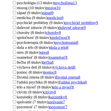
psychológia (13 titulov)
psychológia
13
mozog (10 titulov)
mozog
10
západ (9 titulov)
západ
9
medicína (9 titulov)
medicína
9
psychické problémy (9 titulov)
psychické problémy
9
duševné zdravie (9 titulov)
duševné zdravie
9
choroby (8 titulov)
choroby
8
spoločnosť (8 titulov)
spoločnosť
8
psychoterapia (8 titulov)
psychoterapia
8
duša a telo (8 titulov)
duša a telo
8
stres (8 titulov)
stres
8
osamelosť (8 titulov)
osamelosť
8
liečba (8 titulov)
liečba
8
výchova detí (8 titulov)
výchova detí
8
pomoc (8 titulov)
pomoc
8
životná zmena (8 titulov)
životná zmena
8
ľudská psychika (8 titulov)
ľudská psychika
8
telo a myseľ (8 titulov)
telo a myseľ
8
cit/city (8 titulov)
cit/city
8
kazuistiky (8 titulov)
kazuistiky
8
správanie (7 titulov)
správanie
7
pozornosť (7 titulov)
pozornosť
7