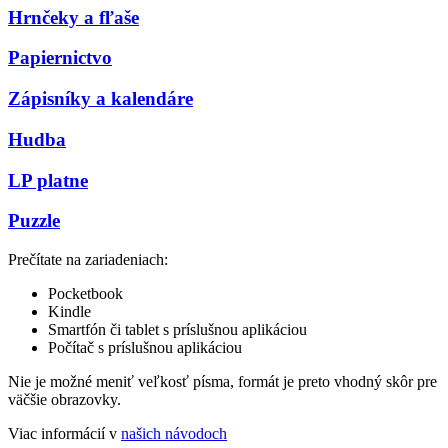
Hrnčeky a fľaše
Papiernictvo
Zápisníky a kalendáre
Hudba
LP platne
Puzzle
Prečítate na zariadeniach:
Pocketbook
Kindle
Smartfón či tablet s príslušnou aplikáciou
Počítač s príslušnou aplikáciou
Nie je možné meniť veľkosť písma, formát je preto vhodný skôr pre
väčšie obrazovky.
Viac informácií v
našich návodoch