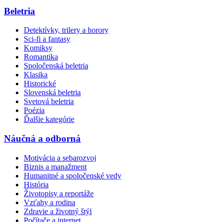
Beletria
Detektívky, trilery a horory
Sci-fi a fantasy
Komiksy
Romantika
Spoločenská beletria
Klasika
Historické
Slovenská beletria
Svetová beletria
Poézia
Ďalšie kategórie
Náučná a odborná
Motivácia a sebarozvoj
Biznis a manažment
Humanitné a spoločenské vedy
História
Životopisy a reportáže
Vzťahy a rodina
Zdravie a životný štýl
Počítače a internet