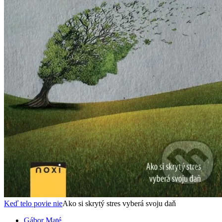
Keď telo povie nie
Ako si skrytý stres vyberá svoju daň
Gábor Maté