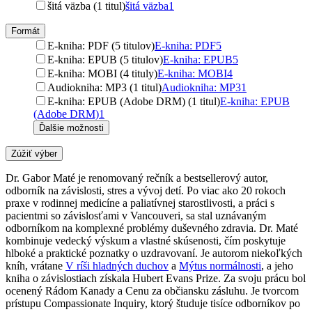
šitá väzba (1 titul)
šitá väzba
1
Formát
E-kniha: PDF (5 titulov)
E-kniha: PDF
5
E-kniha: EPUB (5 titulov)
E-kniha: EPUB
5
E-kniha: MOBI (4 tituly)
E-kniha: MOBI
4
Audiokniha: MP3 (1 titul)
Audiokniha: MP3
1
E-kniha: EPUB (Adobe DRM) (1 titul)
E-kniha: EPUB
(Adobe DRM)
1
Ďalšie možnosti
Zúžiť výber
Dr. Gabor Maté je renomovaný rečník a bestsellerový autor,
odborník na závislosti, stres a vývoj detí. Po viac ako 20 rokoch
praxe v rodinnej medicíne a paliatívnej starostlivosti, a práci s
pacientmi so závislosťami v Vancouveri, sa stal uznávaným
odborníkom na komplexné problémy duševného zdravia. Dr. Maté
kombinuje vedecký výskum a vlastné skúsenosti, čím poskytuje
hlboké a praktické poznatky o uzdravovaní. Je autorom niekoľkých
kníh, vrátane
V ríši hladných duchov
a
Mýtus normálnosti
, a jeho
kniha o závislostiach získala Hubert Evans Prize. Za svoju prácu bol
ocenený Rádom Kanady a Cenu za občiansku zásluhu. Je tvorcom
prístupu Compassionate Inquiry, ktorý študuje tisíce odborníkov po