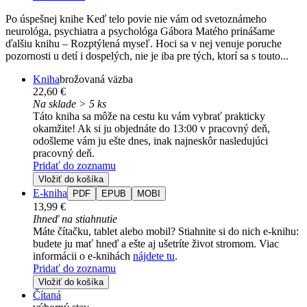
Po úspešnej knihe Keď telo povie nie vám od svetoznámeho
neurológa, psychiatra a psychológa Gábora Matého prinášame
ďalšiu knihu – Rozptýlená myseľ. Hoci sa v nej venuje poruche
pozornosti u detí i dospelých, nie je iba pre tých, ktorí sa s touto...
Kniha
brožovaná väzba
22,60 €
Na sklade > 5 ks
Táto kniha sa môže na cestu ku vám vybrať prakticky
okamžite! Ak si ju objednáte do 13:00 v pracovný deň,
odošleme vám ju ešte dnes, inak najneskôr nasledujúci
pracovný deň.
Pridať do zoznamu
Vložiť do košíka
E-kniha
PDF
EPUB
MOBI
13,99 €
Ihneď na stiahnutie
Máte čítačku, tablet alebo mobil? Stiahnite si do nich e-knihu:
budete ju mať hneď a ešte aj ušetríte život stromom. Viac
informácii o e-knihách
nájdete tu
.
Pridať do zoznamu
Vložiť do košíka
Čítaná