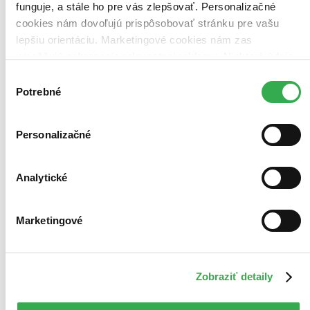
funguje, a stále ho pre vás zlepšovať. Personalizačné
cookies nám dovoľujú prispôsobovať stránku pre vašu
lepšiu orientáciu. Marketingové cookies nám zas
umožňujú zobrazenie relevantnej reklamy. Niektoré údaje
zdieľame aj s tretími stranami. Veľmi by nám pomohlo,
Výber
keby sme mohli používať všetky tieto cookies. Ďakujeme!
Potrebné
súhlasu
Personalizačné
Analytické
Marketingové
Zobraziť detaily