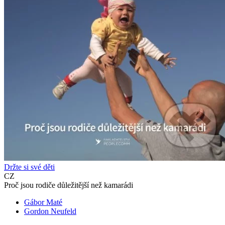
Držte si své děti
CZ
Proč jsou rodiče důležitější než kamarádi
Gábor Maté
Gordon Neufeld