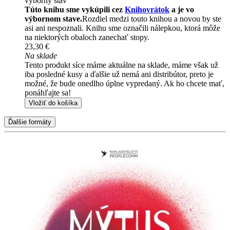
výborný stav
Túto knihu sme vykúpili cez
Knihovrátok
a je vo
výbornom stave.
Rozdiel medzi touto knihou a novou by ste
asi ani nespoznali. Knihu sme označili nálepkou, ktorá môže
na niektorých obaloch zanechať stopy.
23,30 €
Na sklade
Tento produkt síce máme aktuálne na sklade, máme však už
iba posledné kusy a ďalšie už nemá ani distribútor, preto je
možné, že bude onedlho úplne vypredaný. Ak ho chcete mať,
ponáhľajte sa!
Vložiť do košíka
Ďalšie formáty