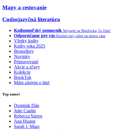
Mapy a cestovanie
Cudzojazyčná literatúra
Knihomoľský pomocník
Spýtajte sa Sherlocka, čo čítať
Odporúčame pre vás
Knižné tipy ušité na mieru vám
Všetky knihy
Knihy roka 2025
Bestsellery
Novinky
Pripravované
Akcie a zľavy
Kolekcie
BookTok
Mám záujem o titul
Top autori
Dominik Dán
Julie Caplin
Rebecca Yarros
Ana Huang
Sarah J. Maas