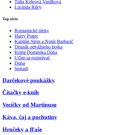
Táňa Keleová Vasilková
Lucinda Riley
Top série
Romantické úteky
Harry Potter
Kapitán Stein a Notár Barbarič
Denník odvážneho bojka
Krimi Dominika Dána
Učím sa rozprávať
Duna
Smradi
Darčekové poukážky
Čítačky e-kníh
Vecičky od Martinusu
Káva, čaj a pochutiny
Hrnčeky a fľaše