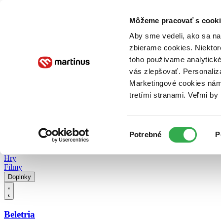
Doručenie
Kníhkupectvá
Knihovrátok
Poukážky
Knižný blog
Kontakt
Môžeme pracovať s cooki
Aby sme vedeli, ako sa na 
zbierame cookies. Niektor
E-knihy
Audioknihy
Hry
Filmy
Knihy
Doplnky
toho používame analytické
vás zlepšovať. Personaliz
Vyhľadávanie
Marketingové cookies nám 
tretími stranami. Veľmi b
Prihlásiť
Vyhľadávanie
Výber
Knihy
Potrebné
P
súhlasu
E-knihy
Audioknihy
Hry
Filmy
Doplnky
Beletria