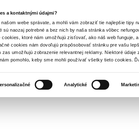
es a kontaktnými údajmi?
našom webe správate, a mohli vám zobraziť tie najlepšie tipy n
é sú naozaj potrebné a bez nich by naša stránka vôbec nefung
 cookies, ktoré nám umožňujú zisťovať, ako náš web funguje, a 
ačné cookies nám dovoľujú prispôsobovať stránku pre vašu lepši
zas umožňujú zobrazenie relevantnej reklamy. Niektoré údaje z
y nám pomohlo, keby sme mohli používať všetky tieto cookies. 
ersonalizačné
Analytické
Marketi