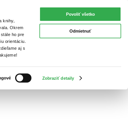
Povoliť všetko
a knihy,
ovala. Okrem
Odmietnuť
stále ho pre
u orientáciu.
dieľame aj s
Ďakujeme!
ngové
Zobraziť detaily