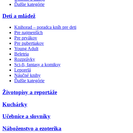
Ďalšie kategórie
Deti a mládež
Knihorad – poradca kníh pre deti
Pre najmenších
Pre prvákov
Pre pubertiakov
Young Adult
Beletria
Rozprávky
Sci-fi, fantasy a komiksy
Leporelá
Náučné knihy
Ďalšie kategórie
Životopisy a reportáže
Kuchárky
Učebnice a slovníky
Náboženstvo a ezoterika