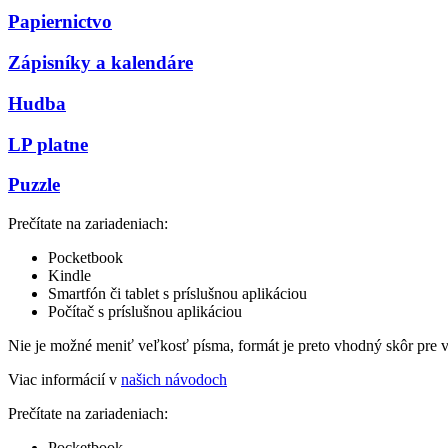
Papiernictvo
Zápisníky a kalendáre
Hudba
LP platne
Puzzle
Prečítate na zariadeniach:
Pocketbook
Kindle
Smartfón či tablet s príslušnou aplikáciou
Počítač s príslušnou aplikáciou
Nie je možné meniť veľkosť písma, formát je preto vhodný skôr pre 
Viac informácií v
našich návodoch
Prečítate na zariadeniach:
Pocketbook