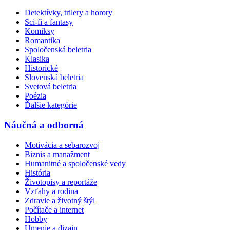
Detektívky, trilery a horory
Sci-fi a fantasy
Komiksy
Romantika
Spoločenská beletria
Klasika
Historické
Slovenská beletria
Svetová beletria
Poézia
Ďalšie kategórie
Náučná a odborná
Motivácia a sebarozvoj
Biznis a manažment
Humanitné a spoločenské vedy
História
Životopisy a reportáže
Vzťahy a rodina
Zdravie a životný štýl
Počítače a internet
Hobby
Umenie a dizajn