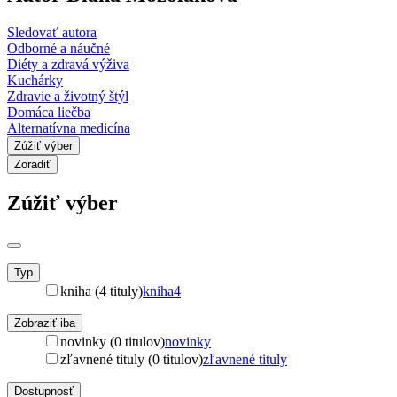
Sledovať autora
Odborné a náučné
Diéty a zdravá výživa
Kuchárky
Zdravie a životný štýl
Domáca liečba
Alternatívna medicína
Zúžiť výber
Zoradiť
Zúžiť výber
Typ
kniha (4 tituly)
kniha
4
Zobraziť iba
novinky (0 titulov)
novinky
zľavnené tituly (0 titulov)
zľavnené tituly
Dostupnosť