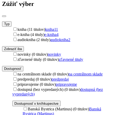
Zúžiť výber
Typ
kniha (11 titulov)
kniha
11
e-kniha (4 tituly)
e-kniha
4
audiokniha (2 tituly)
audiokniha
2
Zobraziť iba
novinky (0 titulov)
novinky
zľavnené tituly (0 titulov)
zľavnené tituly
Dostupnosť
na centrálnom sklade (0 titulov)
na centrálnom sklade
predpredaj (0 titulov)
predpredaj
pripravujeme (0 titulov)
pripravujeme
dostupná (bez vypredaných) (0 titulov)
dostupná (bez
vypredaných)
Dostupnosť v kníhkupectve
Banská Bystrica (Martinus) (0 titulov)
Banská
Bystrica (Martinus)