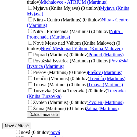
titulov)
Michalovce - ATRIUM (Martinus)
Myjava (Kniha Myjava) (0 titulov)
Myjava (Kniha
Myjava)
Nitra - Centro (Martinus) (0 titulov)
Nitra - Centro
(Martinus)
Nitra - Promenada (Martinus) (0 titulov)
Nitra -
Promenada (Martinus)
Nové Mesto nad Váhom (Kniha Malovec) (0
titulov)
Nové Mesto nad Váhom (Kniha Malovec)
Poprad (Martinus) (0 titulov)
Poprad (Martinus)
Považská Bystrica (Martinus) (0 titulov)
Považská
Bystrica (Martinus)
Prešov (Martinus) (0 titulov)
Prešov (Martinus)
Trenčín (Martinus) (0 titulov)
Trenčín (Martinus)
Trnava (Martinus) (0 titulov)
Trnava (Martinus)
Turzovka (Kniha Turzovka) (0 titulov)
Turzovka
(Kniha Turzovka)
Zvolen (Martinus) (0 titulov)
Zvolen (Martinus)
Žilina (Martinus) (0 titulov)
Žilina (Martinus)
Ďalšie možnosti
Nové / čítané
nová (0 titulov)
nová