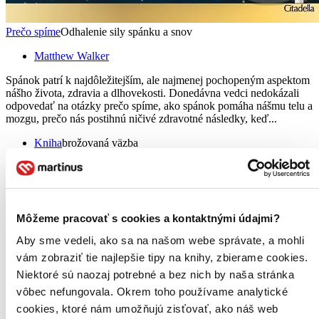
Prečo spíme
Odhalenie sily spánku a snov
Matthew Walker
Spánok patrí k najdôležitejším, ale najmenej pochopeným aspektom
nášho života, zdravia a dlhovekosti. Donedávna vedci nedokázali
odpovedať na otázky prečo spíme, ako spánok pomáha nášmu telu a
mozgu, prečo nás postihnú ničivé zdravotné následky, keď...
Kniha
brožovaná väzba
17,50 €
Na sklade > 5 ks
Táto kniha sa môže na cestu ku vám vybrať prakticky
okamžite! Ak si ju objednáte do 13:00 v pracovný deň,
odošleme vám ju ešte dnes, inak najneskôr nasledujúci
Môžeme pracovať s cookies a kontaktnými údajmi?
pracovný deň.
Pridať do zoznamu
Aby sme vedeli, ako sa na našom webe správate, a mohli
Vložiť do košíka
vám zobraziť tie najlepšie tipy na knihy, zbierame cookies.
E-kniha
PDF
EPUB
MOBI
Niektoré sú naozaj potrebné a bez nich by naša stránka
10,49 €
Ihneď na stiahnutie
vôbec nefungovala. Okrem toho používame analytické
Máte čítačku, tablet alebo mobil? Stiahnite si do nich e-knihu:
cookies, ktoré nám umožňujú zisťovať, ako náš web
budete ju mať hneď a ešte aj ušetríte život stromom. Viac