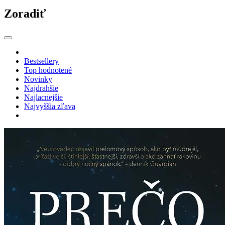
Zoradiť
Bestsellery
Top hodnotené
Novinky
Najdrahšie
Najlacnejšie
Najvyššia zľava