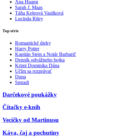
Ana Huang
Sarah J. Maas
Táňa Keleová Vasilková
Lucinda Riley
Top série
Romantické úteky
Harry Potter
Kapitán Stein a Notár Barbarič
Denník odvážneho bojka
Krimi Dominika Dána
Učím sa rozprávať
Duna
Smradi
Darčekové poukážky
Čítačky e-kníh
Vecičky od Martinusu
Káva, čaj a pochutiny