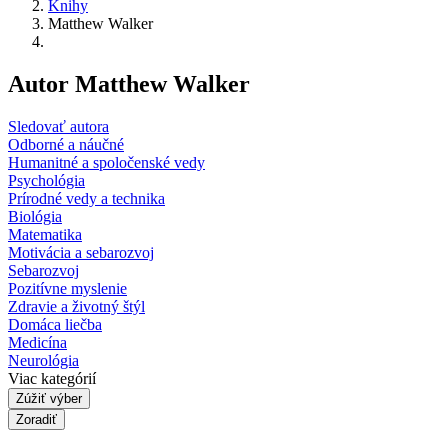
Knihy
Matthew Walker
Autor Matthew Walker
Sledovať autora
Odborné a náučné
Humanitné a spoločenské vedy
Psychológia
Prírodné vedy a technika
Biológia
Matematika
Motivácia a sebarozvoj
Sebarozvoj
Pozitívne myslenie
Zdravie a životný štýl
Domáca liečba
Medicína
Neurológia
Viac kategórií
Zúžiť výber
Zoradiť