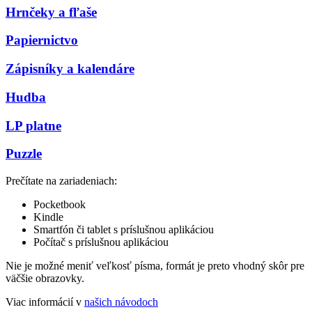
Hrnčeky a fľaše
Papiernictvo
Zápisníky a kalendáre
Hudba
LP platne
Puzzle
Prečítate na zariadeniach:
Pocketbook
Kindle
Smartfón či tablet s príslušnou aplikáciou
Počítač s príslušnou aplikáciou
Nie je možné meniť veľkosť písma, formát je preto vhodný skôr pre
väčšie obrazovky.
Viac informácií v
našich návodoch