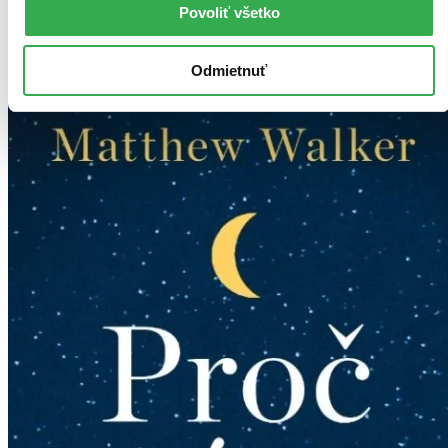
Povoliť všetko
Ďalšie formáty
Odmietnuť