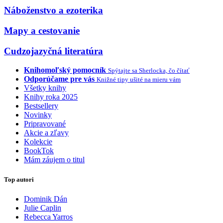
Náboženstvo a ezoterika
Mapy a cestovanie
Cudzojazyčná literatúra
Knihomoľský pomocník
Spýtajte sa Sherlocka, čo čítať
Odporúčame pre vás
Knižné tipy ušité na mieru vám
Všetky knihy
Knihy roka 2025
Bestsellery
Novinky
Pripravované
Akcie a zľavy
Kolekcie
BookTok
Mám záujem o titul
Top autori
Dominik Dán
Julie Caplin
Rebecca Yarros