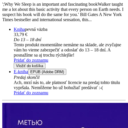
';Why We Sleep is an important and fascinating bookWalker taught
me a lot about this basic activity that every person on Earth needs. I
suspect his book will do the same for you.' Bill Gates A New York
Times bestseller and international sensation, this...
Kniha
pevná väzba
33,79 €
Do 13 – 18 dní
Tento produkt momentálne nemáme na sklade, ale zvyčajne
vám ho vieme zabezpečiť a odoslať do 13 – 18 dní. A
posnažíme sa aj trochu rýchlejšie!
Pridať do zoznamu
Vložiť do košíka
E-kniha
EPUB (Adobe DRM)
Predaj skončil
Ach, mrzí nás to, ale platnosť licencie na predaj tohto titulu
vypršala. Nemôžeme ho už bohužiaľ predávať :-(
Pridať do zoznamu