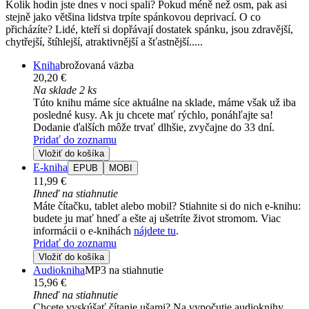
Kolik hodin jste dnes v noci spali? Pokud méně než osm, pak asi
stejně jako většina lidstva trpíte spánkovou deprivací. O co
přicházíte? Lidé, kteří si dopřávají dostatek spánku, jsou zdravější,
chytřejší, štíhlejší, atraktivnější a šťastnější.....
Kniha
brožovaná väzba
20,20 €
Na sklade 2 ks
Túto knihu máme síce aktuálne na sklade, máme však už iba
posledné kusy. Ak ju chcete mať rýchlo, ponáhľajte sa!
Dodanie ďalších môže trvať dlhšie, zvyčajne do 33 dní.
Pridať do zoznamu
Vložiť do košíka
E-kniha
EPUB
MOBI
11,99 €
Ihneď na stiahnutie
Máte čítačku, tablet alebo mobil? Stiahnite si do nich e-knihu:
budete ju mať hneď a ešte aj ušetríte život stromom. Viac
informácii o e-knihách
nájdete tu
.
Pridať do zoznamu
Vložiť do košíka
Audiokniha
MP3 na stiahnutie
15,96 €
Ihneď na stiahnutie
Chcete vyskúšať čítanie ušami? Na vypočutie audioknihy