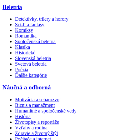
Beletria
Detektívky, trilery a horory
Sci-fi a fantasy
Komiksy
Romantika
Spoločenská beletria
Klasika
Historické
Slovenská beletria
Svetová beletria
Poézia
Ďalšie kategórie
Náučná a odborná
Motivácia a sebarozvoj
Biznis a manažment
Humanitné a spoločenské vedy
História
Životopisy a reportáže
Vzťahy a rodina
Zdravie a životný štýl
Počítače a internet