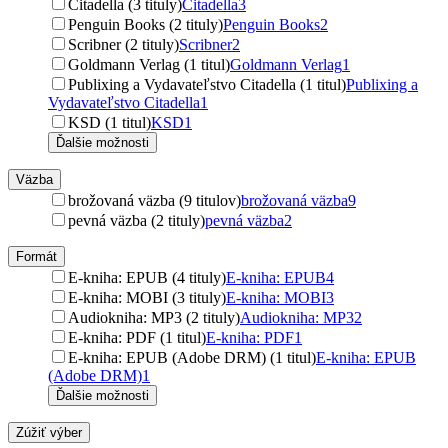
Citadella (3 tituly)
Citadella
3
Penguin Books (2 tituly)
Penguin Books
2
Scribner (2 tituly)
Scribner
2
Goldmann Verlag (1 titul)
Goldmann Verlag
1
Publixing a Vydavateľstvo Citadella (1 titul)
Publixing a
Vydavateľstvo Citadella
1
KSD (1 titul)
KSD
1
Ďalšie možnosti
Väzba
brožovaná väzba (9 titulov)
brožovaná väzba
9
pevná väzba (2 tituly)
pevná väzba
2
Formát
E-kniha: EPUB (4 tituly)
E-kniha: EPUB
4
E-kniha: MOBI (3 tituly)
E-kniha: MOBI
3
Audiokniha: MP3 (2 tituly)
Audiokniha: MP3
2
E-kniha: PDF (1 titul)
E-kniha: PDF
1
E-kniha: EPUB (Adobe DRM) (1 titul)
E-kniha: EPUB
(Adobe DRM)
1
Ďalšie možnosti
Zúžiť výber