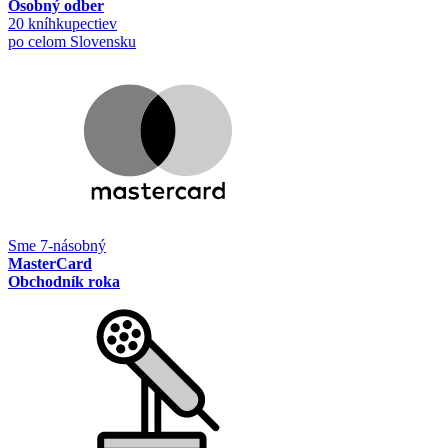
Osobný odber
20 kníhkupectiev
po celom Slovensku
Sme 7-násobný
MasterCard
Obchodník roka