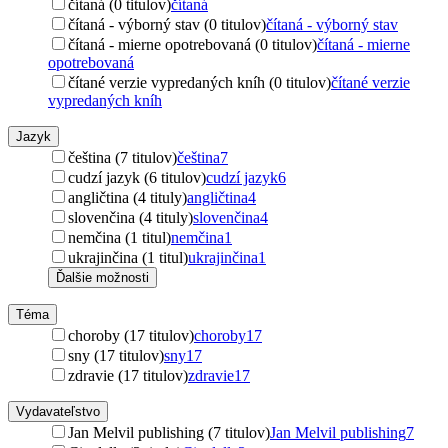
čítaná (0 titulov)
čítaná
čítaná - výborný stav (0 titulov)
čítaná - výborný stav
čítaná - mierne opotrebovaná (0 titulov)
čítaná - mierne
opotrebovaná
čítané verzie vypredaných kníh (0 titulov)
čítané verzie
vypredaných kníh
Jazyk
čeština (7 titulov)
čeština
7
cudzí jazyk (6 titulov)
cudzí jazyk
6
angličtina (4 tituly)
angličtina
4
slovenčina (4 tituly)
slovenčina
4
nemčina (1 titul)
nemčina
1
ukrajinčina (1 titul)
ukrajinčina
1
Ďalšie možnosti
Téma
choroby (17 titulov)
choroby
17
sny (17 titulov)
sny
17
zdravie (17 titulov)
zdravie
17
Vydavateľstvo
Jan Melvil publishing (7 titulov)
Jan Melvil publishing
7