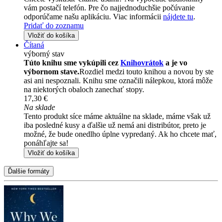
vám postačí telefón. Pre čo najjednoduchšie počúvanie
odporúčame našu aplikáciu. Viac informácii
nájdete tu
.
Pridať do zoznamu
Vložiť do košíka
Čítaná
výborný stav
Túto knihu sme vykúpili cez
Knihovrátok
a je vo
výbornom stave.
Rozdiel medzi touto knihou a novou by ste
asi ani nespoznali. Knihu sme označili nálepkou, ktorá môže
na niektorých obaloch zanechať stopy.
17,30 €
Na sklade
Tento produkt síce máme aktuálne na sklade, máme však už
iba posledné kusy a ďalšie už nemá ani distribútor, preto je
možné, že bude onedlho úplne vypredaný. Ak ho chcete mať,
ponáhľajte sa!
Vložiť do košíka
Ďalšie formáty