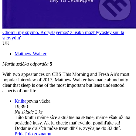
Chomu my spymo. Korystayemos' z usikh mozhlyvostey snu ta
snovydin'
UK
Matthew Walker
Martinusáčka odporúča
5
With two appearances on CBS This Morning and Fresh Air's most
popular interview of 2017, Matthew Walker has made abundantly
clear that sleep is one of the most important but least understood
aspects of our life...
Kniha
pevná väzba
19,39 €
Na sklade 2 ks
Túto knihu máme síce aktuálne na sklade, máme však už iba
posledné kusy. Ak ju chcete mať rýchlo, ponáhľajte sa!
Dodanie ďalších môže trvať dlhšie, zvyčajne do 32 dní.
Pridať do zoznamu