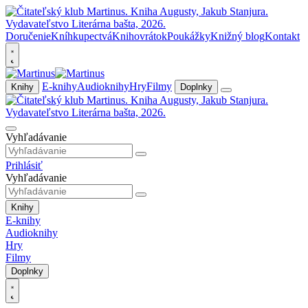
Doručenie
Kníhkupectvá
Knihovrátok
Poukážky
Knižný blog
Kontakt
E-knihy
Audioknihy
Hry
Filmy
Knihy
Doplnky
Vyhľadávanie
Prihlásiť
Vyhľadávanie
Knihy
E-knihy
Audioknihy
Hry
Filmy
Doplnky