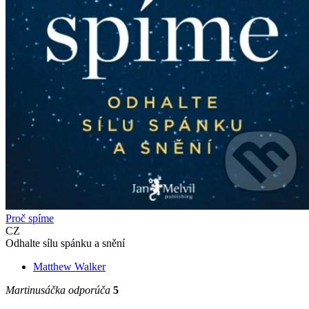
Proč spíme
CZ
Odhalte sílu spánku a snění
Matthew Walker
Martinusáčka odporúča
5