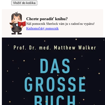
Vložiť do košíka
Chcete poradiť knihu?
Náš pomocník Sherlock vám ju s radosťou vypátra!
Knihomoľský pomocník