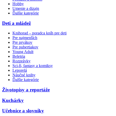
Hobby
Umenie a dizajn
Ďalšie kategórie
Deti a mládež
Knihorad – poradca kníh pre deti
Pre najmenších
Pre prvákov
Pre pubertiakov
Young Adult
Beletria
Rozprávky
Sci-fi, fantasy a komiksy
Leporelá
Náučné knihy
Ďalšie kategórie
Životopisy a reportáže
Kuchárky
Učebnice a slovníky