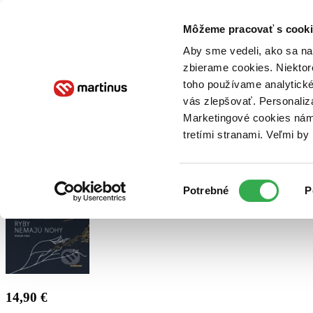
Doručenie
Kníhkupectvá
Knihovrátok
Poukážky
Knižný blog
Kontakt
Môžeme pracovať s cooki
Aby sme vedeli, ako sa na 
zbierame cookies. Niektor
E-knihy
Audioknihy
Hry
Filmy
Knihy
Doplnky
toho používame analytické
vás zlepšovať. Personaliz
Vyhľadávanie
Marketingové cookies nám 
tretími stranami. Veľmi b
Prihlásiť
Výber
Potrebné
P
súhlasu
14,90 €