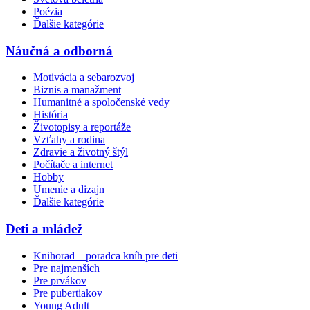
Poézia
Ďalšie kategórie
Náučná a odborná
Motivácia a sebarozvoj
Biznis a manažment
Humanitné a spoločenské vedy
História
Životopisy a reportáže
Vzťahy a rodina
Zdravie a životný štýl
Počítače a internet
Hobby
Umenie a dizajn
Ďalšie kategórie
Deti a mládež
Knihorad – poradca kníh pre deti
Pre najmenších
Pre prvákov
Pre pubertiakov
Young Adult