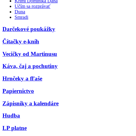
Krimi Dominika Dána
Učím sa rozprávať
Duna
Smradi
Darčekové poukážky
Čítačky e-kníh
Vecičky od Martinusu
Káva, čaj a pochutiny
Hrnčeky a fľaše
Papiernictvo
Zápisníky a kalendáre
Hudba
LP platne