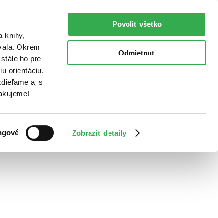
Povoliť všetko
a knihy,
ovala. Okrem
Odmietnuť
stále ho pre
u orientáciu.
dieľame aj s
Ďakujeme!
ngové
Zobraziť detaily