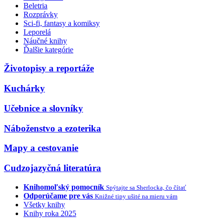
Beletria
Rozprávky
Sci-fi, fantasy a komiksy
Leporelá
Náučné knihy
Ďalšie kategórie
Životopisy a reportáže
Kuchárky
Učebnice a slovníky
Náboženstvo a ezoterika
Mapy a cestovanie
Cudzojazyčná literatúra
Knihomoľský pomocník
Spýtajte sa Sherlocka, čo čítať
Odporúčame pre vás
Knižné tipy ušité na mieru vám
Všetky knihy
Knihy roka 2025