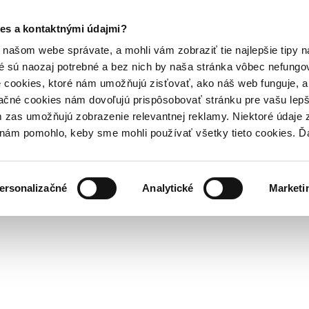
es a kontaktnými údajmi?
našom webe správate, a mohli vám zobraziť tie najlepšie tipy n
é sú naozaj potrebné a bez nich by naša stránka vôbec nefung
 cookies, ktoré nám umožňujú zisťovať, ako náš web funguje, a 
ačné cookies nám dovoľujú prispôsobovať stránku pre vašu lepši
zas umožňujú zobrazenie relevantnej reklamy. Niektoré údaje z
y nám pomohlo, keby sme mohli používať všetky tieto cookies. 
ersonalizačné
Analytické
Marketi