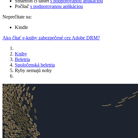
Smartfón či tablet
s podporovanou aplikáciou
Počítač
s podporovanou aplikáciou
Neprečítate na:
Kindle
Ako čítať e-knihy zabezpečené cez Adobe DRM?
Knihy
Beletria
Spoločenská beletria
Ryby nemajú nohy