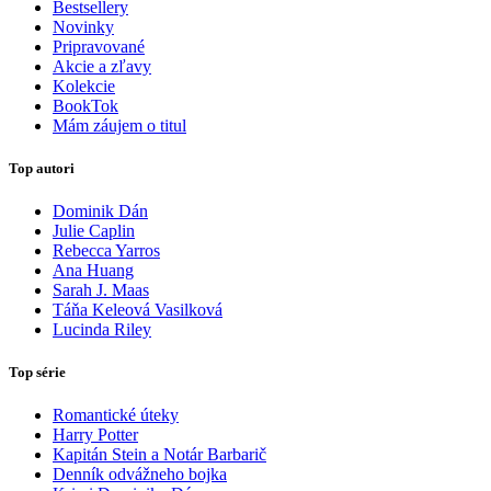
Bestsellery
Novinky
Pripravované
Akcie a zľavy
Kolekcie
BookTok
Mám záujem o titul
Top autori
Dominik Dán
Julie Caplin
Rebecca Yarros
Ana Huang
Sarah J. Maas
Táňa Keleová Vasilková
Lucinda Riley
Top série
Romantické úteky
Harry Potter
Kapitán Stein a Notár Barbarič
Denník odvážneho bojka