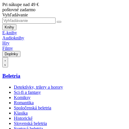
Pri nákupe nad 49 €
poštovné zadarmo
Vyhľadávanie
Knihy
E-knihy
Audioknihy
Hry
Filmy
Doplnky
Beletria
Detektívky, trilery a horory
Sci-fi a fantasy
Komiksy
Romantika
Spoločenská beletria
Klasika
Historické
Slovenská beletria
Svetová beletria