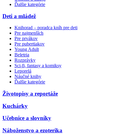
Ďalšie kategórie
Deti a mládež
Knihorad – poradca kníh pre deti
Pre najmenších
Pre prvákov
Pre pubertiakov
Young Adult
Beletria
Rozprávky
Sci-fi, fantasy a komiksy
Leporelá
Náučné knihy
Ďalšie kategórie
Životopisy a reportáže
Kuchárky
Učebnice a slovníky
Náboženstvo a ezoterika