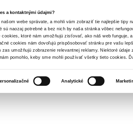
es a kontaktnými údajmi?
našom webe správate, a mohli vám zobraziť tie najlepšie tipy n
é sú naozaj potrebné a bez nich by naša stránka vôbec nefung
 cookies, ktoré nám umožňujú zisťovať, ako náš web funguje, a 
ačné cookies nám dovoľujú prispôsobovať stránku pre vašu lepši
zas umožňujú zobrazenie relevantnej reklamy. Niektoré údaje z
y nám pomohlo, keby sme mohli používať všetky tieto cookies. 
ersonalizačné
Analytické
Marketi