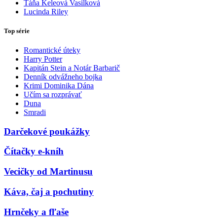
Táňa Keleová Vasilková
Lucinda Riley
Top série
Romantické úteky
Harry Potter
Kapitán Stein a Notár Barbarič
Denník odvážneho bojka
Krimi Dominika Dána
Učím sa rozprávať
Duna
Smradi
Darčekové poukážky
Čítačky e-kníh
Vecičky od Martinusu
Káva, čaj a pochutiny
Hrnčeky a fľaše