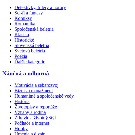
Detektívky, trilery a horory
Sci-fi a fantasy
Komiksy
Romantika
Spoločenská beletria
Klasika
Historické
Slovenská beletria
Svetová beletria
Poézia
Ďalšie kategórie
Náučná a odborná
Motivácia a sebarozvoj
Biznis a manažment
Humanitné a spoločenské vedy
História
Životopisy a reportáže
Vzťahy a rodina
Zdravie a životný štýl
Počítače a internet
Hobby
Umenie a dizajn