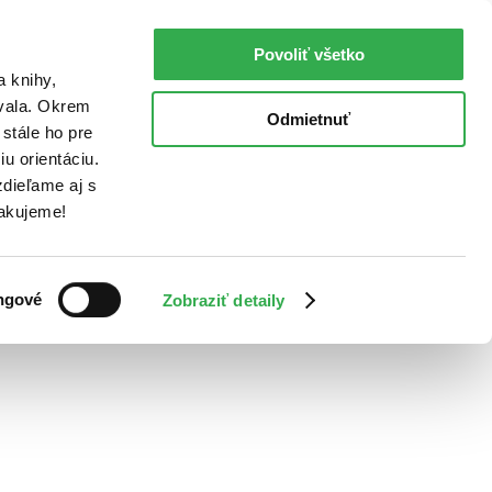
Povoliť všetko
a knihy,
ovala. Okrem
Odmietnuť
stále ho pre
u orientáciu.
dieľame aj s
Ďakujeme!
ngové
Zobraziť detaily