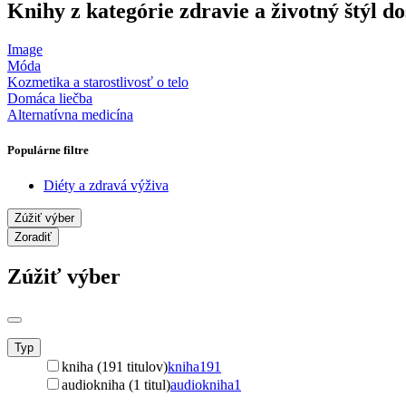
Knihy z kategórie zdravie a životný štýl 
Image
Móda
Kozmetika a starostlivosť o telo
Domáca liečba
Alternatívna medicína
Populárne filtre
Diéty a zdravá výživa
Zúžiť výber
Zoradiť
Zúžiť výber
Typ
kniha (191 titulov)
kniha
191
audiokniha (1 titul)
audiokniha
1