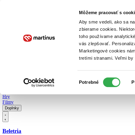
Doručenie
Kníhkupectvá
Knihovrátok
Poukážky
Knižný blog
Kontakt
Môžeme pracovať s cooki
Aby sme vedeli, ako sa na 
zbierame cookies. Niektor
E-knihy
Audioknihy
Hry
Filmy
Knihy
Doplnky
toho používame analytické
vás zlepšovať. Personaliz
Vyhľadávanie
Marketingové cookies nám 
tretími stranami. Veľmi b
Prihlásiť
Vyhľadávanie
Výber
Knihy
Potrebné
P
súhlasu
E-knihy
Audioknihy
Hry
Filmy
Doplnky
Beletria