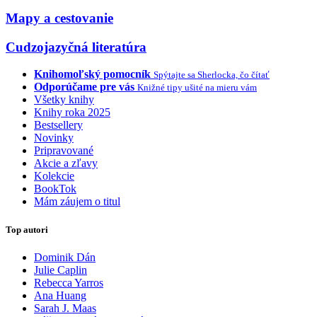
Mapy a cestovanie
Cudzojazyčná literatúra
Knihomoľský pomocník
Spýtajte sa Sherlocka, čo čítať
Odporúčame pre vás
Knižné tipy ušité na mieru vám
Všetky knihy
Knihy roka 2025
Bestsellery
Novinky
Pripravované
Akcie a zľavy
Kolekcie
BookTok
Mám záujem o titul
Top autori
Dominik Dán
Julie Caplin
Rebecca Yarros
Ana Huang
Sarah J. Maas