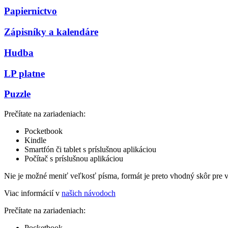
Papiernictvo
Zápisníky a kalendáre
Hudba
LP platne
Puzzle
Prečítate na zariadeniach:
Pocketbook
Kindle
Smartfón či tablet s príslušnou aplikáciou
Počítač s príslušnou aplikáciou
Nie je možné meniť veľkosť písma, formát je preto vhodný skôr pre 
Viac informácií v
našich návodoch
Prečítate na zariadeniach:
Pocketbook