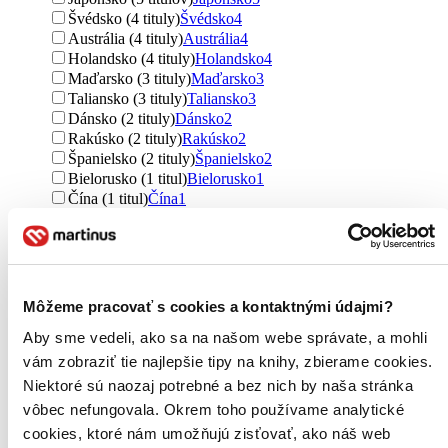
Švédsko (4 tituly)
Švédsko
4
Austrália (4 tituly)
Austrália
4
Holandsko (4 tituly)
Holandsko
4
Maďarsko (3 tituly)
Maďarsko
3
Taliansko (3 tituly)
Taliansko
3
Dánsko (2 tituly)
Dánsko
2
Rakúsko (2 tituly)
Rakúsko
2
Španielsko (2 tituly)
Španielsko
2
Bielorusko (1 titul)
Bielorusko
1
Čína (1 titul)
Čína
1
Chorvátsko (1 titul)
Chorvátsko
1
Estónsko (1 titul)
Estónsko
1
India (1 titul)
India
1
Južná Kórea (1 titul)
Južná Kórea
1
Poľsko (1 titul)
Poľsko
1
Môžeme pracovať s cookies a kontaktnými údajmi?
Rusko (1 titul)
Rusko
1
Aby sme vedeli, ako sa na našom webe správate, a mohli
Singapur (1 titul)
Singapur
1
Thajsko (1 titul)
Thajsko
1
vám zobraziť tie najlepšie tipy na knihy, zbierame cookies.
Ukrajina (1 titul)
Ukrajina
1
Niektoré sú naozaj potrebné a bez nich by naša stránka
Ďalšie možnosti
vôbec nefungovala. Okrem toho používame analytické
cookies, ktoré nám umožňujú zisťovať, ako náš web
Autor