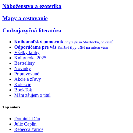
Náboženstvo a ezoterika
Mapy a cestovanie
Cudzojazyčná literatúra
Knihomoľský pomocník
Spýtajte sa Sherlocka, čo čítať
Odporúčame pre vás
Knižné tipy ušité na mieru vám
Všetky knihy
Knihy roka 2025
Bestsellery
Novinky
Pripravované
Akcie a zľavy
Kolekcie
BookTok
Mám záujem o titul
Top autori
Dominik Dán
Julie Caplin
Rebecca Yarros