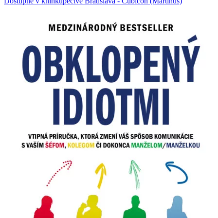
Dostupné v kníhkupectve Bratislava - Cubicon (Martinus)