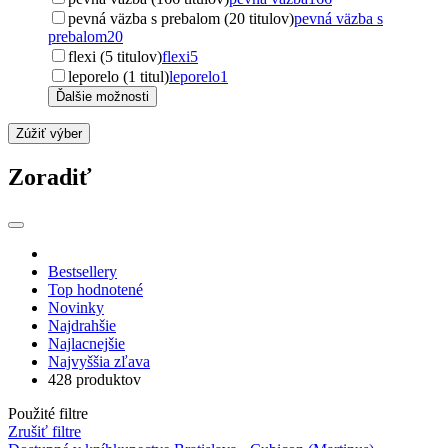
pevná väzba s prebalom (20 titulov)
pevná väzba s
prebalom
20
flexi (5 titulov)
flexi
5
leporelo (1 titul)
leporelo
1
Ďalšie možnosti
Zúžiť výber
Zoradiť
Bestsellery
Top hodnotené
Novinky
Najdrahšie
Najlacnejšie
Najvyššia zľava
428 produktov
Použité filtre
Zrušiť filtre