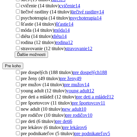
cvičenie (14 titulov)
cvičenie
14
liečivé rastliny (14 titulov)
liečivé rastliny
14
psychoterapia (14 titulov)
psychoterapia
14
šťastie (14 titulov)
šťastie
14
móda (14 titulov)
móda
14
diéta (14 titulov)
diéta
14
rodina (12 titulov)
rodina
12
stravovanie (12 titulov)
stravovanie
12
Ďalšie možnosti
Pre koho
pre dospelých (188 titulov)
pre dospelých
188
pre ženy (49 titulov)
pre ženy
49
pre mužov (14 titulov)
pre mužov
14
young adult (12 titulov)
young adult
12
pre deti a mládež (12 titulov)
pre deti a mládež
12
pre športovcov (11 titulov)
pre športovcov
11
new adult (10 titulov)
new adult
10
pre rodičov (10 titulov)
pre rodičov
10
pre deti (6 titulov)
pre deti
6
pre lekárov (6 titulov)
pre lekárov
6
pre podnikateľov (5 titulov)
pre podnikateľov
5