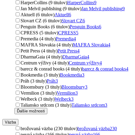
HarperCollins (9 titulov)
HarperCollins
9
Jan Melvil publishing (9 titulov)
Jan Melvil publishing
9
Aktuell (6 titulov)
Aktuell
6
Slovart CZ (6 titulov)
Slovart CZ
6
Penguin Books (6 titulov)
Penguin Books
6
CPRESS (5 titulov)
CPRESS
5
Premedia (4 tituly)
Premedia
4
MAFRA Slovakia (4 tituly)
MAFRA Slovakia
4
Petit Press (4 tituly)
Petit Press
4
DharmaGaia (4 tituly)
DharmaGaia
4
Centrum výživy (4 tituly)
Centrum výživy
4
barecz & conrad books (4 tituly)
barecz & conrad books
4
Bookmedia (3 tituly)
Bookmedia
3
Práh (3 tituly)
Práh
3
Bloomsbury (3 tituly)
Bloomsbury
3
Vermilion (3 tituly)
Vermilion
3
Welbeck (3 tituly)
Welbeck
3
Taliansko srdcom (3 tituly)
Taliansko srdcom
3
Ďalšie možnosti
Väzba
brožovaná väzba (230 titulov)
brožovaná väzba
230
pevná väzba (166 titulov)
pevná väzba
166