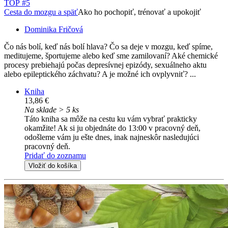
TOP #5
Cesta do mozgu a späť
Ako ho pochopiť, trénovať a upokojiť
Dominika Fričová
Čo nás bolí, keď nás bolí hlava? Čo sa deje v mozgu, keď spíme,
meditujeme, športujeme alebo keď sme zamilovaní? Aké chemické
procesy prebiehajú počas depresívnej epizódy, sexuálneho aktu
alebo epileptického záchvatu? A je možné ich ovplyvniť? ...
Kniha
13,86 €
Na sklade > 5 ks
Táto kniha sa môže na cestu ku vám vybrať prakticky
okamžite! Ak si ju objednáte do 13:00 v pracovný deň,
odošleme vám ju ešte dnes, inak najneskôr nasledujúci
pracovný deň.
Pridať do zoznamu
Vložiť do košíka