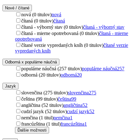
Nové / čítané
nová (0 titulov)
nová
čítaná (0 titulov)
čítaná
čítaná - výborný stav (0 titulov)
čítaná - výborný stav
čítaná - mierne opotrebovaná (0 titulov)
čítaná - mierne
opotrebovaná
čítané verzie vypredaných kníh (0 titulov)
čítané verzie
vypredaných kníh
Odborná x populárne náučná
populárne náučná (257 titulov)
populárne náučná
257
odborná (20 titulov)
odborná
20
Jazyk
slovenčina (275 titulov)
slovenčina
275
čeština (99 titulov)
čeština
99
angličtina (52 titulov)
angličtina
52
cudzí jazyk (52 titulov)
cudzí jazyk
52
nemčina (1 titul)
nemčina
1
francúzština (1 titul)
francúzština
1
Ďalšie možnosti