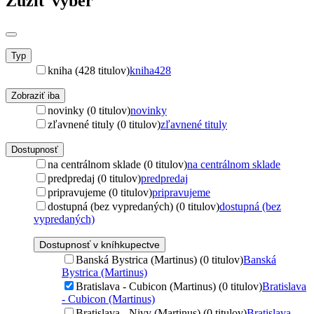
Zúžiť výber
Typ
kniha (428 titulov)
kniha
428
Zobraziť iba
novinky (0 titulov)
novinky
zľavnené tituly (0 titulov)
zľavnené tituly
Dostupnosť
na centrálnom sklade (0 titulov)
na centrálnom sklade
predpredaj (0 titulov)
predpredaj
pripravujeme (0 titulov)
pripravujeme
dostupná (bez vypredaných) (0 titulov)
dostupná (bez
vypredaných)
Dostupnosť v kníhkupectve
Banská Bystrica (Martinus) (0 titulov)
Banská
Bystrica (Martinus)
Bratislava - Cubicon (Martinus) (0 titulov)
Bratislava
- Cubicon (Martinus)
Bratislava - Nivy (Martinus) (0 titulov)
Bratislava -