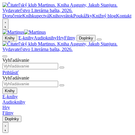
Doručenie
Kníhkupectvá
Knihovrátok
Poukážky
Knižný blog
Kontakt
E-knihy
Audioknihy
Hry
Filmy
Knihy
Doplnky
Vyhľadávanie
Prihlásiť
Vyhľadávanie
Knihy
E-knihy
Audioknihy
Hry
Filmy
Doplnky