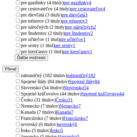
pre gazdinky (4 tituly)
pre gazdinky
4
pre cestovateľov (4 tituly)
pre cestovateľov
4
pre dievčatá (3 tituly)
pre dievčatá
3
pre trénerov (3 tituly)
pre trénerov
3
pre náročných (2 tituly)
pre náročných
2
pre študentov (2 tituly)
pre študentov
2
pre učiteľov (1 titul)
pre učiteľov
1
pre sestry (1 titul)
pre sestry
1
pre kresťanov (1 titul)
pre kresťanov
1
Ďalšie možnosti
Pôvod
zahraničný (182 titulov)
zahraničný
182
Spojené štáty (84 titulov)
Spojené štáty
84
Slovensko (54 titulov)
Slovensko
54
Spojené kráľovstvo (44 titulov)
Spojené kráľovstvo
44
Česko (31 titulov)
Česko
31
Nemecko (7 titulov)
Nemecko
7
Kanada (7 titulov)
Kanada
7
Francúzsko (7 titulov)
Francúzsko
7
severský (6 titulov)
severský
6
Írsko (5 titulov)
Írsko
5
Japonsko (5 titulov)
Japonsko
5