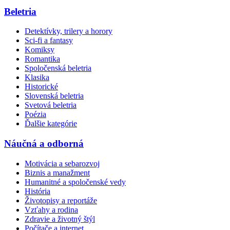
Beletria
Detektívky, trilery a horory
Sci-fi a fantasy
Komiksy
Romantika
Spoločenská beletria
Klasika
Historické
Slovenská beletria
Svetová beletria
Poézia
Ďalšie kategórie
Náučná a odborná
Motivácia a sebarozvoj
Biznis a manažment
Humanitné a spoločenské vedy
História
Životopisy a reportáže
Vzťahy a rodina
Zdravie a životný štýl
Počítače a internet