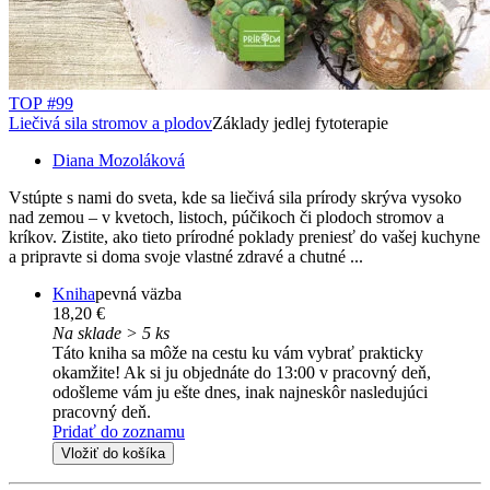
TOP #99
Liečivá sila stromov a plodov
Základy jedlej fytoterapie
Diana Mozoláková
Vstúpte s nami do sveta, kde sa liečivá sila prírody skrýva vysoko
nad zemou – v kvetoch, listoch, púčikoch či plodoch stromov a
kríkov. Zistite, ako tieto prírodné poklady preniesť do vašej kuchyne
a pripravte si doma svoje vlastné zdravé a chutné ...
Kniha
pevná väzba
18,20 €
Na sklade > 5 ks
Táto kniha sa môže na cestu ku vám vybrať prakticky
okamžite! Ak si ju objednáte do 13:00 v pracovný deň,
odošleme vám ju ešte dnes, inak najneskôr nasledujúci
pracovný deň.
Pridať do zoznamu
Vložiť do košíka