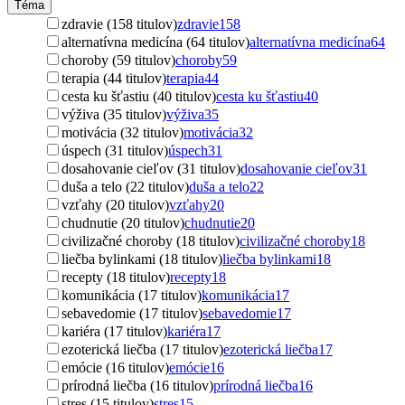
Téma
zdravie (158 titulov)
zdravie
158
alternatívna medicína (64 titulov)
alternatívna medicína
64
choroby (59 titulov)
choroby
59
terapia (44 titulov)
terapia
44
cesta ku šťastiu (40 titulov)
cesta ku šťastiu
40
výživa (35 titulov)
výživa
35
motivácia (32 titulov)
motivácia
32
úspech (31 titulov)
úspech
31
dosahovanie cieľov (31 titulov)
dosahovanie cieľov
31
duša a telo (22 titulov)
duša a telo
22
vzťahy (20 titulov)
vzťahy
20
chudnutie (20 titulov)
chudnutie
20
civilizačné choroby (18 titulov)
civilizačné choroby
18
liečba bylinkami (18 titulov)
liečba bylinkami
18
recepty (18 titulov)
recepty
18
komunikácia (17 titulov)
komunikácia
17
sebavedomie (17 titulov)
sebavedomie
17
kariéra (17 titulov)
kariéra
17
ezoterická liečba (17 titulov)
ezoterická liečba
17
emócie (16 titulov)
emócie
16
prírodná liečba (16 titulov)
prírodná liečba
16
stres (15 titulov)
stres
15