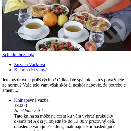
Schudni bez boja
Zuzana Vačková
Katarína Skybová
Jete nezdravo a príliš rýchlo? Odkladáte spánok a stres považujete
za normu? Vaše telo vám však skôr či neskôr napovie, že potrebuje
zmenu...
Kniha
pevná väzba
18,00 €
Na sklade > 5 ks
Táto kniha sa môže na cestu ku vám vybrať prakticky
okamžite! Ak si ju objednáte do 13:00 v pracovný deň,
odošleme vám ju ešte dnes, inak najneskôr nasledujúci