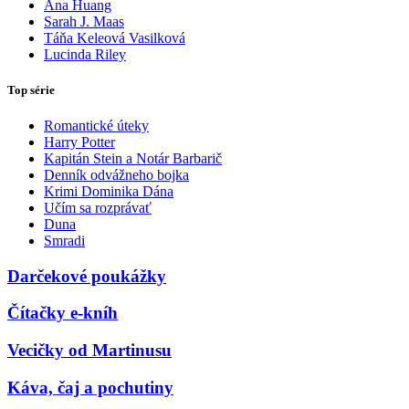
Ana Huang
Sarah J. Maas
Táňa Keleová Vasilková
Lucinda Riley
Top série
Romantické úteky
Harry Potter
Kapitán Stein a Notár Barbarič
Denník odvážneho bojka
Krimi Dominika Dána
Učím sa rozprávať
Duna
Smradi
Darčekové poukážky
Čítačky e-kníh
Vecičky od Martinusu
Káva, čaj a pochutiny