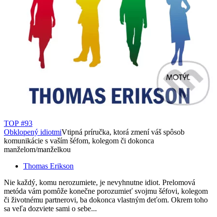
TOP #93
Obklopený idiotmi
Vtipná príručka, ktorá zmení váš spôsob
komunikácie s vaším šéfom, kolegom či dokonca
manželom/manželkou
Thomas Erikson
Nie každý, komu nerozumiete, je nevyhnutne idiot. Prelomová
metóda vám pomôže konečne porozumieť svojmu šéfovi, kolegom
či životnému partnerovi, ba dokonca vlastným deťom. Okrem toho
sa veľa dozviete sami o sebe...