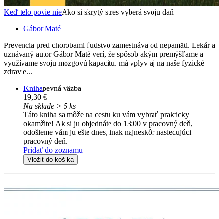
Keď telo povie nie
Ako si skrytý stres vyberá svoju daň
Gábor Maté
Prevencia pred chorobami ľudstvo zamestnáva od nepamäti. Lekár a
uznávaný autor Gábor Maté verí, že spôsob akým premýšľame a
využívame svoju mozgovú kapacitu, má vplyv aj na naše fyzické
zdravie...
Kniha
pevná väzba
19,30 €
Na sklade > 5 ks
Táto kniha sa môže na cestu ku vám vybrať prakticky
okamžite! Ak si ju objednáte do 13:00 v pracovný deň,
odošleme vám ju ešte dnes, inak najneskôr nasledujúci
pracovný deň.
Pridať do zoznamu
Vložiť do košíka