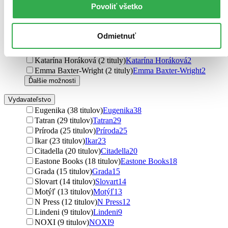
Povoliť všetko
Dionýz Dugas (2 tituly)
Dionýz Dugas
2
Jonathan Swift (2 tituly)
Jonathan Swift
2
Gennadij Malachov (2 tituly)
Gennadij Malachov
2
Odmietnuť
Jelena Svitko (2 tituly)
Jelena Svitko
2
Helena Komendová (2 tituly)
Helena Komendová
2
Katarína Horáková (2 tituly)
Katarína Horáková
2
Emma Baxter-Wright (2 tituly)
Emma Baxter-Wright
2
Ďalšie možnosti
Vydavateľstvo
Eugenika (38 titulov)
Eugenika
38
Tatran (29 titulov)
Tatran
29
Príroda (25 titulov)
Príroda
25
Ikar (23 titulov)
Ikar
23
Citadella (20 titulov)
Citadella
20
Eastone Books (18 titulov)
Eastone Books
18
Grada (15 titulov)
Grada
15
Slovart (14 titulov)
Slovart
14
Motýľ (13 titulov)
Motýľ
13
N Press (12 titulov)
N Press
12
Lindeni (9 titulov)
Lindeni
9
NOXI (9 titulov)
NOXI
9