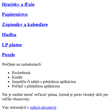
Hrnčeky a fľaše
Papiernictvo
Zápisníky a kalendáre
Hudba
LP platne
Puzzle
Prečítate na zariadeniach:
Pocketbook
Kindle
Smartfón či tablet s príslušnou aplikáciou
Počítač s príslušnou aplikáciou
Nie je možné meniť veľkosť písma, formát je preto vhodný skôr pre
väčšie obrazovky.
Viac informácií v
našich návodoch