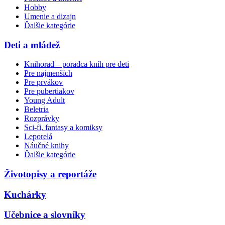
Hobby
Umenie a dizajn
Ďalšie kategórie
Deti a mládež
Knihorad – poradca kníh pre deti
Pre najmenších
Pre prvákov
Pre pubertiakov
Young Adult
Beletria
Rozprávky
Sci-fi, fantasy a komiksy
Leporelá
Náučné knihy
Ďalšie kategórie
Životopisy a reportáže
Kuchárky
Učebnice a slovníky