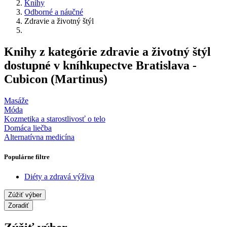
Knihy
Odborné a náučné
Zdravie a životný štýl
Knihy z kategórie zdravie a životný štýl
dostupné v kníhkupectve Bratislava -
Cubicon (Martinus)
Masáže
Móda
Kozmetika a starostlivosť o telo
Domáca liečba
Alternatívna medicína
Populárne filtre
Diéty a zdravá výživa
Zúžiť výber
Zoradiť