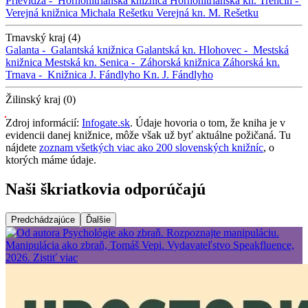
Prievidza -
Hornonitrianska knižnica
Hornonitrianska kn.
Trenčín -
Verejná knižnica Michala Rešetku
Verejná kn. M. Rešetku
Trnavský kraj (4)
Galanta -
Galantská knižnica
Galantská kn.
Hlohovec -
Mestská
knižnica
Mestská kn.
Senica -
Záhorská knižnica
Záhorská kn.
Trnava -
Knižnica J. Fándlyho
Kn. J. Fándlyho
Žilinský kraj (0)
Zdroj informácií:
Infogate.sk
. Údaje hovoria o tom, že kniha je v
evidencii danej knižnice, môže však už byť aktuálne požičaná. Tu
nájdete
zoznam všetkých viac ako 200 slovenských knižníc
, o
ktorých máme údaje.
Naši škriatkovia odporúčajú
Predchádzajúce
Ďalšie