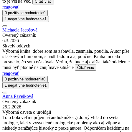
to je veľká vec.
Čítať viac
reagovať
0 pozitívne hodnotenia
0
1 negatívne hodnotenie
1
Michaela Jacošová
Overený zákazník
6.3.2026
Skvelý oddych
Výborná kniha, dobre som sa zabavila, zasmiala, poučila. Autor píše
s láskavým humorom, s nadhľadom a aj poučne. Kniha mi dala
presne to, čo som očakávala Verím, že bude aj ďalšia, také oddelenie
musí byť plodné na zaujímavé situácie
Čítať viac
reagovať
0 pozitívne hodnotenia
0
1 negatívne hodnotenie
1
Anna Pavelková
Overený zákazník
25.2.2026
Výborná osveta o urológii
Toto bola veľmi príjemná audioknižka :) dobrý vhľad do sveta
urológie, laicky vysvetlené urologické problémy ako aj vtipné a
niekedy zarážajúce historky z praxe autora. Odporúčam každému na