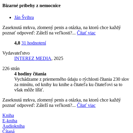
Bizarné príbehy z nemocnice
Ján Švihra
Zaseknutá mrkva, zlomený penis a otázka, na ktorú chce každý
poznať odpoveď: Záleží na veľkosti?...
Čítať viac
4,8
31 hodnotení
Vydavateľstvo
INTEREZ MEDIA
, 2025
226 strán
4 hodiny čítania
Vychádzame z priemerného údaju o rýchlosti čítania 230 slov
za minútu, od knihy ku knihe a čitateľa ku čitateľovi sa to
však môže líšiť.
Zaseknutá mrkva, zlomený penis a otázka, na ktorú chce každý
poznať odpoveď: Záleží na veľkosti?...
Čítať viac
Kniha
E-kniha
Audiokniha
Čítaná