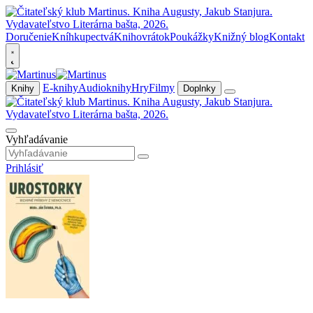
Doručenie
Kníhkupectvá
Knihovrátok
Poukážky
Knižný blog
Kontakt
E-knihy
Audioknihy
Hry
Filmy
Knihy
Doplnky
Vyhľadávanie
Prihlásiť