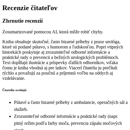
Recenzie čitateľov
Zhrnutie recenzií
Zosumarizované pomocou AI, ktorá môže robiť chyby.
Kniha obsahuje skutočné, často bizarné príbehy z praxe urológa,
ktoré sú podané pútavo, s humorom a ľudskosťou. Popri vtipných
historkách poskytuje aj zrozumiteľné odborné informácie a
praktické rady o prevencii a bežných urologických problémoch.
Text dopĺňajú ilustrácie a príspevky ďalších odborníkov, vďaka
čomu je kniha vhodná aj pre laikov. Viacerí čitatelia ju prečítali
rýchlo a považujú za poučnú a príjemnú voľbu na oddych aj
vzdelávanie.
Čitatelia oceňujú
Pútavé a často bizarné príbehy z ambulancie, operačných sál a
služieb.
Zrozumiteľné odborné informácie a praktické rady (napr.
pitný režim podľa farby moča, prevencia zápalu močových