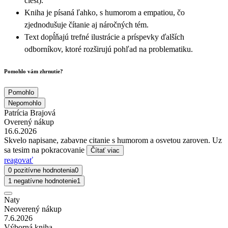
ciest).
Kniha je písaná ľahko, s humorom a empatiou, čo
zjednodušuje čítanie aj náročných tém.
Text dopĺňajú trefné ilustrácie a príspevky ďalších
odborníkov, ktoré rozširujú pohľad na problematiku.
Pomohlo vám zhrnutie?
Pomohlo
Nepomohlo
Patrícia Brajová
Overený nákup
16.6.2026
Skvelo napisane, zabavne citanie s humorom a osvetou zaroven. Uz
sa tesim na pokracovanie
Čítať viac
reagovať
0 pozitívne hodnotenia
0
1 negatívne hodnotenie
1
Naty
Neoverený nákup
7.6.2026
Výborná kniha