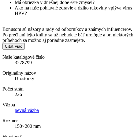
Má obriezka v dnešnej dobe ešte zmysel?
Ako na naše pohlavné zdravie a riziko rakoviny vplýva vírus
HPV?
Bonusom sú názory a rady od odborníkov a známych influencerov.
Po prečítaní tejto knihy sa už nebudete báť urológie a pri niektorých
príbehoch sa možno aj poriadne zasmejete.
Čítať viac
Naše katalógové číslo
3278799
Originálny názov
Urostorky
Počet strán
226
Väzba
pevná väzba
Rozmer
150×200 mm
Hmotnosť