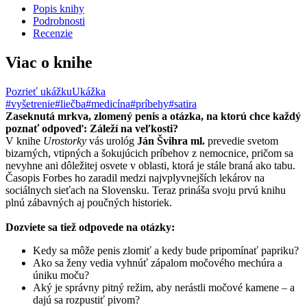
Popis knihy
Podrobnosti
Recenzie
Viac o knihe
Pozrieť ukážku
Ukážka
#vyšetrenie
#liečba
#medicína
#príbehy
#satira
Zaseknutá mrkva, zlomený penis a otázka, na ktorú chce každý
poznať odpoveď: Záleží na veľkosti?
V knihe
Urostorky
vás urológ
Ján Švihra ml.
prevedie svetom
bizarných, vtipných a šokujúcich príbehov z nemocnice, pričom sa
nevyhne ani dôležitej osvete v oblasti, ktorá je stále braná ako tabu.
Časopis Forbes ho zaradil medzi najvplyvnejších lekárov na
sociálnych sieťach na Slovensku. Teraz prináša svoju prvú knihu
plnú zábavných aj poučných historiek.
Dozviete sa tiež odpovede na otázky:
Kedy sa môže penis zlomiť a kedy bude pripomínať papriku?
Ako sa ženy vedia vyhnúť zápalom močového mechúra a
úniku moču?
Aký je správny pitný režim, aby nerástli močové kamene – a
dajú sa rozpustiť pivom?