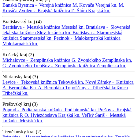
Banská Bystrica -
Verejná knižnica M. Kováča
Verejná kn. M.
Kováča
Zvolen -
Krajská knižnica Ľ. Štúra
Krajská kn.
Bratislavský kraj (4)
Bratislava -
Mestská knižnica
Mestská kn.
Bratislava -
Slovenská
lekárska knižnica
Slov. lekárska kn.
Bratislava -
Staromestská
knižnica
Staromestská kn.
Pezinok -
Malokarpatská knižnica
Malokarpatská kn.
Košický kraj (2)
Michalovce -
Zemplínska knižnica G. Zvonického
Zemplínska kn.
G. Zvonického
Trebišov -
Zemplínska knižnica
Zemplínska kn.
Nitriansky kraj (3)
Levice -
Tekovská knižnica
Tekovská kn.
Nové Zámky -
Knižnica
A. Bernoláka
Kn. A. Bernoláka
Topoľčany -
Tribečská knižnica
Tribečská kn.
Prešovský kraj (3)
Poprad -
Podtatranská knižnica
Podtatranská kn.
Prešov -
Krajská
knižnica P. O. Hviezdoslava
Krajská kn.
Veľký Šariš -
Mestská
knižnica
Mestská kn.
Trenčiansky kraj (2)