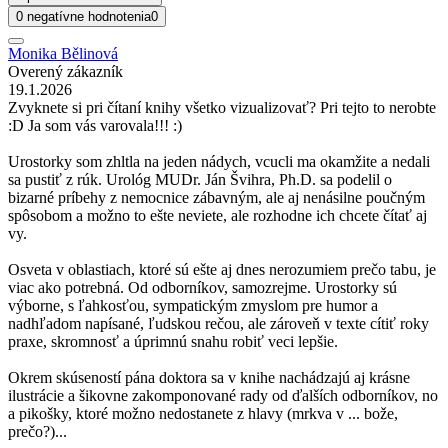
0 negatívne hodnotenia
0
Monika Bělinová
Overený zákazník
19.1.2026
Zvyknete si pri čítaní knihy všetko vizualizovať? Pri tejto to nerobte
:D Ja som vás varovala!!! :)
Urostorky som zhltla na jeden nádych, vcucli ma okamžite a nedali
sa pustiť z rúk. Urológ MUDr. Ján Švihra, Ph.D. sa podelil o
bizarné príbehy z nemocnice zábavným, ale aj nenásilne poučným
spôsobom a možno to ešte neviete, ale rozhodne ich chcete čítať aj
vy.
Osveta v oblastiach, ktoré sú ešte aj dnes nerozumiem prečo tabu, je
viac ako potrebná. Od odborníkov, samozrejme. Urostorky sú
výborne, s ľahkosťou, sympatickým zmyslom pre humor a
nadhľadom napísané, ľudskou rečou, ale zároveň v texte cítiť roky
praxe, skromnosť a úprimnú snahu robiť veci lepšie.
Okrem skúseností pána doktora sa v knihe nachádzajú aj krásne
ilustrácie a šikovne zakomponované rady od ďalších odborníkov, no
a pikošky, ktoré možno nedostanete z hlavy (mrkva v ... bože,
prečo?)...