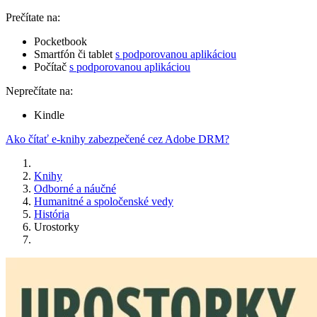
Prečítate na:
Pocketbook
Smartfón či tablet
s podporovanou aplikáciou
Počítač
s podporovanou aplikáciou
Neprečítate na:
Kindle
Ako čítať e-knihy zabezpečené cez Adobe DRM?
Knihy
Odborné a náučné
Humanitné a spoločenské vedy
História
Urostorky