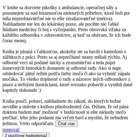
V knihe sa dozviete pikošky z ambulancie, operačnej sály a
pousmejete sa nad bizarnosťou niektorých príbehov, ktoré boli pre
mňa nepredstaviteľné nie to ešte zrealizovateľné (mrkva).
Nahliadnete nie len do lekárskej praxe, ale pocítite nie ľahké
štúdium medicíny či boj s vyčerpaním. Preto obrovská vďaka za
každého odborníka v zdravotníctve, aj keď sa obávam, že ich bude
čoraz menej.
Kniha je písaná s ľahkosťou, akokeby ste sa bavili s kamošom o
zážitkoch z práci. Preto sa aj neprečítané strany míňali rýchlo. Aj
odborné veci sú podané laicky a zrozumiteľne a teda popri
úsmevných historkách dostanete aj odborné rady. Ako si napr.
odsledovať pitný režim podľa farby moča či ako sa vyhnúť zápalu
močáka. To všetko doplnené o rady a názorov iných odborníkov z
praxe a trefnými ilustráciami, ktoré rovnako pobavili a vystihli dané
kapitoly dokonale :)
Kniha poučí, pobaví, nahliadnete do zákutí, do ktorých bežne
nevidíte a strávite s knihou plnohodnotný čas. Dúfam, že od pána
doktora budem mať možnosť v budúcnosti si ešte niekedy niečo
prečítať, lebo jeho podanie ma veľmi baví a myslím, že nebudem
jedinou. Vrelo odporúčam.
Čítať viac
reagovať
2 pozitívne hodnotenia
2