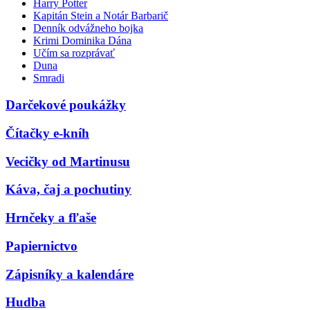
Harry Potter
Kapitán Stein a Notár Barbarič
Denník odvážneho bojka
Krimi Dominika Dána
Učím sa rozprávať
Duna
Smradi
Darčekové poukážky
Čítačky e-kníh
Vecičky od Martinusu
Káva, čaj a pochutiny
Hrnčeky a fľaše
Papiernictvo
Zápisníky a kalendáre
Hudba