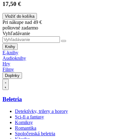
17,50 €
Vložiť do košíka
Pri nákupe nad 49 €
poštovné zadarmo
Vyhľadávanie
Knihy
E-knihy
Audioknihy
Hry
Filmy
Doplnky
Beletria
Detektívky, trilery a horory
Sci-fi a fantasy
Komiksy
Romantika
Spoločenská beletria