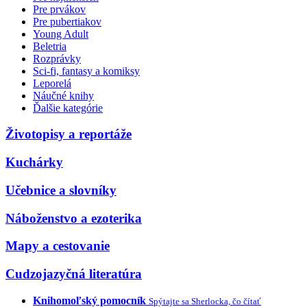
Pre prvákov
Pre pubertiakov
Young Adult
Beletria
Rozprávky
Sci-fi, fantasy a komiksy
Leporelá
Náučné knihy
Ďalšie kategórie
Životopisy a reportáže
Kuchárky
Učebnice a slovníky
Náboženstvo a ezoterika
Mapy a cestovanie
Cudzojazyčná literatúra
Knihomoľský pomocník
Spýtajte sa Sherlocka, čo čítať