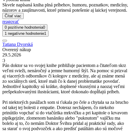
Skvele napísaná kniha plná príbehov, humoru, poznatkov, medicíny,
názorov a zaujímavosti, ktoré prinesú potešenie aj laickej verejnosti.
Čítať viac
reagovať
0 pozitívne hodnotenia
0
1 negatívne hodnotenie
1
Tatiana Dvorská
Overený nákup
29.5.2026
:)
Pán doktor sa vo svojej knihe približuje pacientom a čitateľom skrz
veľmi svieži, nenáročný a jemne humorný štýl. Na pomoc si prizval
aj viacerých odborníkov či kolegov z medicíny, ale aj známe mená
zo sociálnych sietí, ktoré mali čo k danej problematike povedať.
Jednotlivé kapitolky sú krátke, doplnené vkusnými a naozaj veľmi
prešpekulovanými ilustráciami, ktoré dokonalo dopĺňajú príbeh.
Pri niektorých pasážach som si ťukala po čele a chytala sa za brucho
od takej tej bolesti z empatie. Doteraz nechápem, čo niekoho
prinútilo vopchať si do vtačúrika mrkvičku a pri kapitole o krvavom
pipíkgejzíre, zlomenom banániku alebo "puknutom" vajíčku ma
bolelo aj to, čo nemám Doktor Švihra pridal aj praktické rady, ako
sa starať o svoj podvozček a ako predísť patáliám ako sú močové