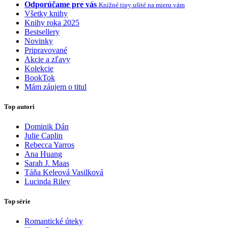
Odporúčame pre vás
Knižné tipy ušité na mieru vám
Všetky knihy
Knihy roka 2025
Bestsellery
Novinky
Pripravované
Akcie a zľavy
Kolekcie
BookTok
Mám záujem o titul
Top autori
Dominik Dán
Julie Caplin
Rebecca Yarros
Ana Huang
Sarah J. Maas
Táňa Keleová Vasilková
Lucinda Riley
Top série
Romantické úteky