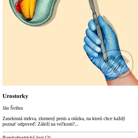
Urostorky
Ján Švihra
Zaseknutá mrkva, zlomený penis a otázka, na ktorú chce každý
poznať odpoveď: Záleží na veľkosti?...
Banskobystrický kraj (2)