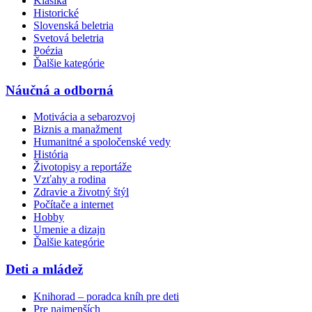
Klasika
Historické
Slovenská beletria
Svetová beletria
Poézia
Ďalšie kategórie
Náučná a odborná
Motivácia a sebarozvoj
Biznis a manažment
Humanitné a spoločenské vedy
História
Životopisy a reportáže
Vzťahy a rodina
Zdravie a životný štýl
Počítače a internet
Hobby
Umenie a dizajn
Ďalšie kategórie
Deti a mládež
Knihorad – poradca kníh pre deti
Pre najmenších