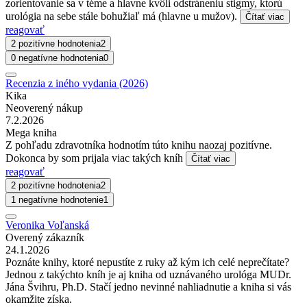
zorientovanie sa v téme a hlavne kvôli odstráneniu stigmy, ktorú
urológia na sebe stále bohužiaľ má (hlavne u mužov).
Čítať viac
reagovať
2 pozitívne hodnotenia
2
0 negatívne hodnotenia
0
Recenzia z iného vydania (2026)
Kika
Neoverený nákup
7.2.2026
Mega kniha
Z pohľadu zdravotníka hodnotím túto knihu naozaj pozitívne.
Dokonca by som prijala viac takých kníh
Čítať viac
reagovať
2 pozitívne hodnotenia
2
1 negatívne hodnotenie
1
Veronika Voľanská
Overený zákazník
24.1.2026
Poznáte knihy, ktoré nepustíte z ruky až kým ich celé neprečítate?
Jednou z takýchto kníh je aj kniha od uznávaného urológa MUDr.
Jána Švihru, Ph.D. Stačí jedno nevinné nahliadnutie a kniha si vás
okamžite získa.