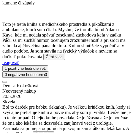
kamene či zápaly.
Toto je tretia kniha z medicínskeho prostredia z pikoškami z
ambulancie, ktorú som čítala. Myslím, že tromfla tú od Adama
Kaya, kde mi nedala spávať zaseknutá záchodová kefa v zadku
Páčil sa mi suchší humor, oceňujem zrozumiteľnosť a pri srdci ma
zahriala aj človečina pána doktora. Knihu si môžete vypočuť aj v
audio podobe. Ja som stavila na fyzický výtlačok a neviem sa
dočkať pokračovania
Čítať viac
reagovať
1 pozitívne hodnotenie
1
0 negatívne hodnotenia
0
Denisa Kokošková
Neoverený nákup
20.5.2026
Skvelá
Bol to darček pre babku (lekárku). Je veľkou kritičkou kníh, kedy si
zvyčajne prelistuje knihu a povie mi, aby som ju vrátila. Lenže nie je
to tento prípad. O tejto knihe povedala, že je úžasná a že je poučná:
že ona ako lekárka sa dozvedela zaujímavé veci z urológie.
Zasmiala sa pri nej a odporučila ju svojim kamarátkam: lekárkam. A