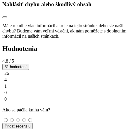
Nahlásiť chybu alebo škodlivý obsah
Máte o knihe viac informácií ako je na tejto stránke alebo ste našli
chybu? Budeme vám veľmi vďační, ak nám pomôžete s doplnením
informácií na našich stránkach.
Hodnotenia
4,8
/ 5
31 hodnotení
26
4
1
0
0
Ako sa páčila kniha vám?
Pridať recenziu