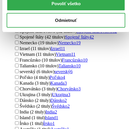
Povoliť všetko
Pôvod
Česko (358 titulov)
Česko
358
zahraničný (192 titulov)
zahraničný
192
Odmietnuť
Slovensko (141 titulov)
Slovensko
141
Spojené kráľovstvo (62 titulov)
Spojené kráľovstvo
62
Spojené štáty (42 titulov)
Spojené štáty
42
Nemecko (19 titulov)
Nemecko
19
Izrael (11 titulov)
Izrael
11
Vietnam (11 titulov)
Vietnam
11
Francúzsko (10 titulov)
Francúzsko
10
Taliansko (10 titulov)
Taliansko
10
severský (6 titulov)
severský
6
Poľsko (4 tituly)
Poľsko
4
Kanada (3 tituly)
Kanada
3
Chorvátsko (3 tituly)
Chorvátsko
3
Ukrajina (3 tituly)
Ukrajina
3
Dánsko (2 tituly)
Dánsko
2
Švédsko (2 tituly)
Švédsko
2
India (2 tituly)
India
2
Island (1 titul)
Island
1
Írsko (1 titul)
Írsko
1