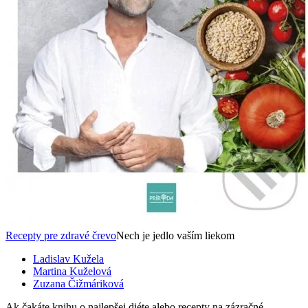
Recepty pre zdravé črevo
Nech je jedlo vaším liekom
Ladislav Kužela
Martina Kuželová
Zuzana Čižmáriková
Ak čakáte knihu o najlepšej diéte alebo recepty na zázračné