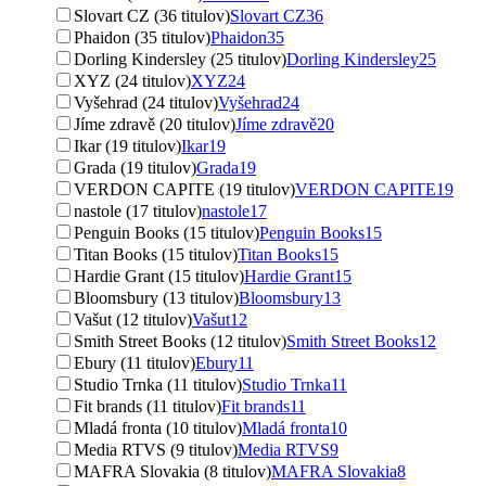
Slovart CZ (36 titulov)
Slovart CZ
36
Phaidon (35 titulov)
Phaidon
35
Dorling Kindersley (25 titulov)
Dorling Kindersley
25
XYZ (24 titulov)
XYZ
24
Vyšehrad (24 titulov)
Vyšehrad
24
Jíme zdravě (20 titulov)
Jíme zdravě
20
Ikar (19 titulov)
Ikar
19
Grada (19 titulov)
Grada
19
VERDON CAPITE (19 titulov)
VERDON CAPITE
19
nastole (17 titulov)
nastole
17
Penguin Books (15 titulov)
Penguin Books
15
Titan Books (15 titulov)
Titan Books
15
Hardie Grant (15 titulov)
Hardie Grant
15
Bloomsbury (13 titulov)
Bloomsbury
13
Vašut (12 titulov)
Vašut
12
Smith Street Books (12 titulov)
Smith Street Books
12
Ebury (11 titulov)
Ebury
11
Studio Trnka (11 titulov)
Studio Trnka
11
Fit brands (11 titulov)
Fit brands
11
Mladá fronta (10 titulov)
Mladá fronta
10
Media RTVS (9 titulov)
Media RTVS
9
MAFRA Slovakia (8 titulov)
MAFRA Slovakia
8