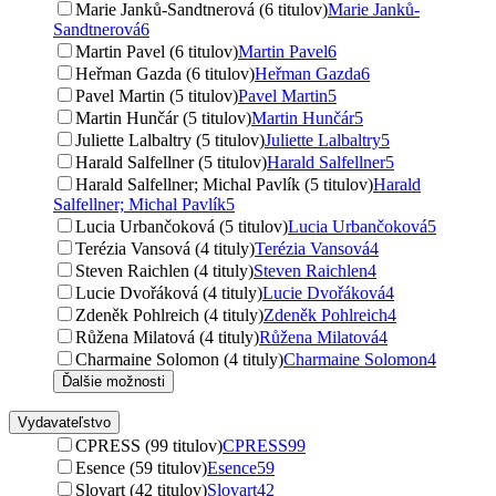
Marie Janků-Sandtnerová (6 titulov)
Marie Janků-
Sandtnerová
6
Martin Pavel (6 titulov)
Martin Pavel
6
Heřman Gazda (6 titulov)
Heřman Gazda
6
Pavel Martin (5 titulov)
Pavel Martin
5
Martin Hunčár (5 titulov)
Martin Hunčár
5
Juliette Lalbaltry (5 titulov)
Juliette Lalbaltry
5
Harald Salfellner (5 titulov)
Harald Salfellner
5
Harald Salfellner; Michal Pavlík (5 titulov)
Harald
Salfellner; Michal Pavlík
5
Lucia Urbančoková (5 titulov)
Lucia Urbančoková
5
Terézia Vansová (4 tituly)
Terézia Vansová
4
Steven Raichlen (4 tituly)
Steven Raichlen
4
Lucie Dvořáková (4 tituly)
Lucie Dvořáková
4
Zdeněk Pohlreich (4 tituly)
Zdeněk Pohlreich
4
Růžena Milatová (4 tituly)
Růžena Milatová
4
Charmaine Solomon (4 tituly)
Charmaine Solomon
4
Ďalšie možnosti
Vydavateľstvo
CPRESS (99 titulov)
CPRESS
99
Esence (59 titulov)
Esence
59
Slovart (42 titulov)
Slovart
42