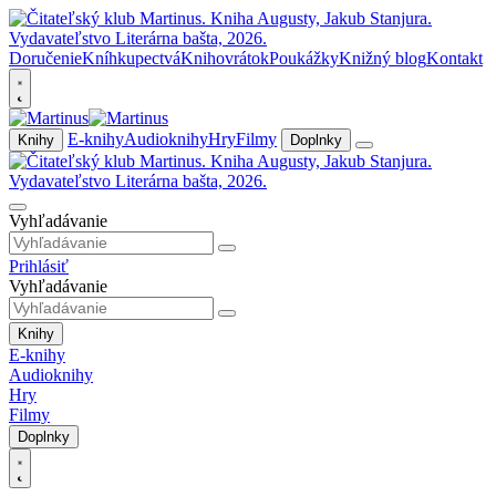
Doručenie
Kníhkupectvá
Knihovrátok
Poukážky
Knižný blog
Kontakt
E-knihy
Audioknihy
Hry
Filmy
Knihy
Doplnky
Vyhľadávanie
Prihlásiť
Vyhľadávanie
Knihy
E-knihy
Audioknihy
Hry
Filmy
Doplnky