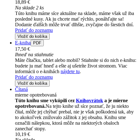
18,89 €
Na sklade 2 ks
Túto knihu máme síce aktuálne na sklade, máme však už iba
posledné kusy. Ak ju chcete mať rýchlo, ponáhľajte sa!
Dodanie ďalších môže trvať dlhšie, zvyčajne do šiestich dní.
Pridať do zoznamu
Vložiť do košíka
E-kniha
PDF
17,50 €
Ihneď na stiahnutie
Máte čítačku, tablet alebo mobil? Stiahnite si do nich e-knihu:
budete ju mať hneď a ešte aj ušetríte život stromom. Viac
informácii o e-knihách
nájdete tu
.
Pridať do zoznamu
Vložiť do košíka
Čítaná
mierne opotrebovaná
Túto knihu sme vykúpili cez
Knihovrátok
a je mierne
opotrebovaná.
Na tejto knihe už síce poznať, že ju niekto
čítal, môže jej chýbať prebal, nie je však poškodená tak, aby
to akokoľvek znižovalo zážitok z jej obsahu. Knihu sme
označili nálepkou, ktorá môže na niektorých obaloch
zanechať stopy.
10,19 €
Na sklade