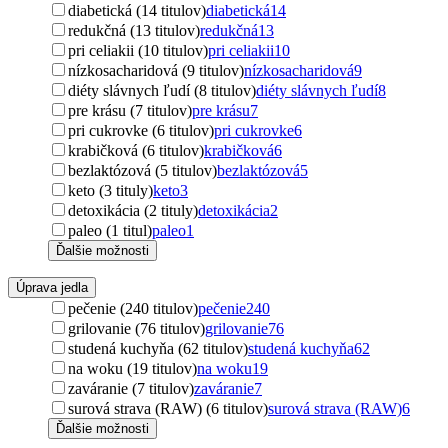
diabetická (14 titulov)
diabetická
14
redukčná (13 titulov)
redukčná
13
pri celiakii (10 titulov)
pri celiakii
10
nízkosacharidová (9 titulov)
nízkosacharidová
9
diéty slávnych ľudí (8 titulov)
diéty slávnych ľudí
8
pre krásu (7 titulov)
pre krásu
7
pri cukrovke (6 titulov)
pri cukrovke
6
krabičková (6 titulov)
krabičková
6
bezlaktózová (5 titulov)
bezlaktózová
5
keto (3 tituly)
keto
3
detoxikácia (2 tituly)
detoxikácia
2
paleo (1 titul)
paleo
1
Ďalšie možnosti
Úprava jedla
pečenie (240 titulov)
pečenie
240
grilovanie (76 titulov)
grilovanie
76
studená kuchyňa (62 titulov)
studená kuchyňa
62
na woku (19 titulov)
na woku
19
zaváranie (7 titulov)
zaváranie
7
surová strava (RAW) (6 titulov)
surová strava (RAW)
6
Ďalšie možnosti