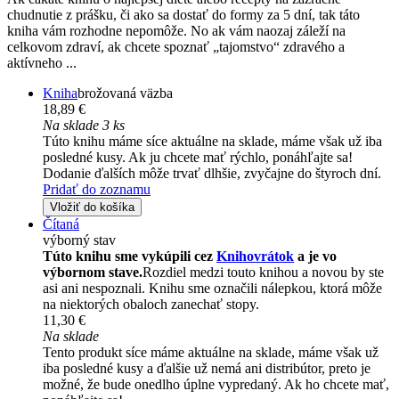
chudnutie z prášku, či ako sa dostať do formy za 5 dní, tak táto
kniha vám rozhodne nepomôže. No ak vám naozaj záleží na
celkovom zdraví, ak chcete spoznať „tajomstvo“ zdravého a
aktívneho ...
Kniha
brožovaná väzba
18,89 €
Na sklade 3 ks
Túto knihu máme síce aktuálne na sklade, máme však už iba
posledné kusy. Ak ju chcete mať rýchlo, ponáhľajte sa!
Dodanie ďalších môže trvať dlhšie, zvyčajne do štyroch dní.
Pridať do zoznamu
Vložiť do košíka
Čítaná
výborný stav
Túto knihu sme vykúpili cez
Knihovrátok
a je vo
výbornom stave.
Rozdiel medzi touto knihou a novou by ste
asi ani nespoznali. Knihu sme označili nálepkou, ktorá môže
na niektorých obaloch zanechať stopy.
11,30 €
Na sklade
Tento produkt síce máme aktuálne na sklade, máme však už
iba posledné kusy a ďalšie už nemá ani distribútor, preto je
možné, že bude onedlho úplne vypredaný. Ak ho chcete mať,