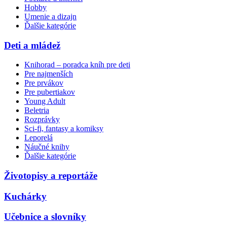
Hobby
Umenie a dizajn
Ďalšie kategórie
Deti a mládež
Knihorad – poradca kníh pre deti
Pre najmenších
Pre prvákov
Pre pubertiakov
Young Adult
Beletria
Rozprávky
Sci-fi, fantasy a komiksy
Leporelá
Náučné knihy
Ďalšie kategórie
Životopisy a reportáže
Kuchárky
Učebnice a slovníky