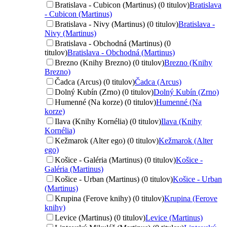
Bratislava - Cubicon (Martinus) (0 titulov)
Bratislava
- Cubicon (Martinus)
Bratislava - Nivy (Martinus) (0 titulov)
Bratislava -
Nivy (Martinus)
Bratislava - Obchodná (Martinus) (0
titulov)
Bratislava - Obchodná (Martinus)
Brezno (Knihy Brezno) (0 titulov)
Brezno (Knihy
Brezno)
Čadca (Arcus) (0 titulov)
Čadca (Arcus)
Dolný Kubín (Zrno) (0 titulov)
Dolný Kubín (Zrno)
Humenné (Na korze) (0 titulov)
Humenné (Na
korze)
Ilava (Knihy Kornélia) (0 titulov)
Ilava (Knihy
Kornélia)
Kežmarok (Alter ego) (0 titulov)
Kežmarok (Alter
ego)
Košice - Galéria (Martinus) (0 titulov)
Košice -
Galéria (Martinus)
Košice - Urban (Martinus) (0 titulov)
Košice - Urban
(Martinus)
Krupina (Ferove knihy) (0 titulov)
Krupina (Ferove
knihy)
Levice (Martinus) (0 titulov)
Levice (Martinus)