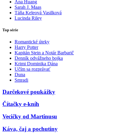
Ana Huang
Sarah J. Maas
Táňa Keleová Vasilková
Lucinda Riley
Top série
Romantické úteky
Harry Potter
Kapitán Stein a Notár Barbarič
Denník odvážneho bojka
Krimi Dominika Dána
Učím sa rozprávať
Duna
Smradi
Darčekové poukážky
Čítačky e-kníh
Vecičky od Martinusu
Káva, čaj a pochutiny