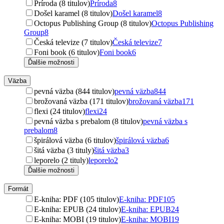
Príroda (8 titulov)
Príroda
8
Došel karamel (8 titulov)
Došel karamel
8
Octopus Publishing Group (8 titulov)
Octopus Publishing
Group
8
Česká televize (7 titulov)
Česká televize
7
Foni book (6 titulov)
Foni book
6
Ďalšie možnosti
Väzba
pevná väzba (844 titulov)
pevná väzba
844
brožovaná väzba (171 titulov)
brožovaná väzba
171
flexi (24 titulov)
flexi
24
pevná väzba s prebalom (8 titulov)
pevná väzba s
prebalom
8
špirálová väzba (6 titulov)
špirálová väzba
6
šitá väzba (3 tituly)
šitá väzba
3
leporelo (2 tituly)
leporelo
2
Ďalšie možnosti
Formát
E-kniha: PDF (105 titulov)
E-kniha: PDF
105
E-kniha: EPUB (24 titulov)
E-kniha: EPUB
24
E-kniha: MOBI (19 titulov)
E-kniha: MOBI
19