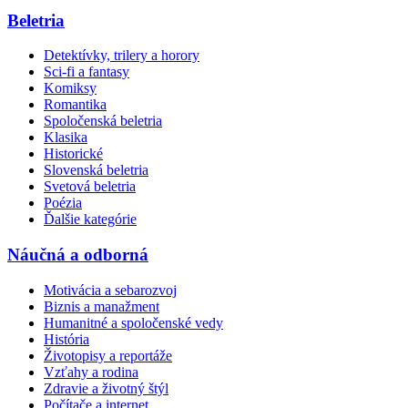
Beletria
Detektívky, trilery a horory
Sci-fi a fantasy
Komiksy
Romantika
Spoločenská beletria
Klasika
Historické
Slovenská beletria
Svetová beletria
Poézia
Ďalšie kategórie
Náučná a odborná
Motivácia a sebarozvoj
Biznis a manažment
Humanitné a spoločenské vedy
História
Životopisy a reportáže
Vzťahy a rodina
Zdravie a životný štýl
Počítače a internet