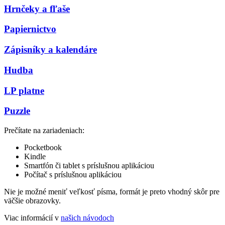
Hrnčeky a fľaše
Papiernictvo
Zápisníky a kalendáre
Hudba
LP platne
Puzzle
Prečítate na zariadeniach:
Pocketbook
Kindle
Smartfón či tablet s príslušnou aplikáciou
Počítač s príslušnou aplikáciou
Nie je možné meniť veľkosť písma, formát je preto vhodný skôr pre
väčšie obrazovky.
Viac informácií v
našich návodoch