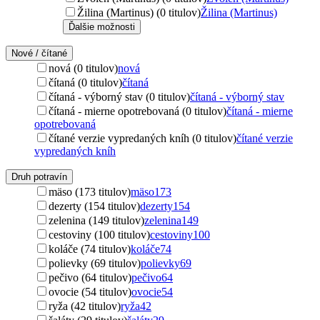
Žilina (Martinus) (0 titulov)
Žilina (Martinus)
Ďalšie možnosti
Nové / čítané
nová (0 titulov)
nová
čítaná (0 titulov)
čítaná
čítaná - výborný stav (0 titulov)
čítaná - výborný stav
čítaná - mierne opotrebovaná (0 titulov)
čítaná - mierne
opotrebovaná
čítané verzie vypredaných kníh (0 titulov)
čítané verzie
vypredaných kníh
Druh potravín
mäso (173 titulov)
mäso
173
dezerty (154 titulov)
dezerty
154
zelenina (149 titulov)
zelenina
149
cestoviny (100 titulov)
cestoviny
100
koláče (74 titulov)
koláče
74
polievky (69 titulov)
polievky
69
pečivo (64 titulov)
pečivo
64
ovocie (54 titulov)
ovocie
54
ryža (42 titulov)
ryža
42