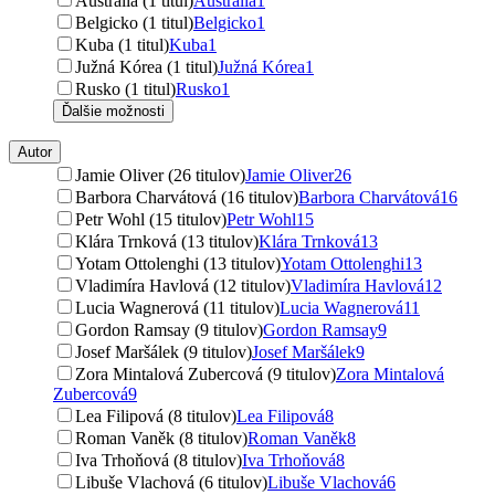
Austrália (1 titul)
Austrália
1
Belgicko (1 titul)
Belgicko
1
Kuba (1 titul)
Kuba
1
Južná Kórea (1 titul)
Južná Kórea
1
Rusko (1 titul)
Rusko
1
Ďalšie možnosti
Autor
Jamie Oliver (26 titulov)
Jamie Oliver
26
Barbora Charvátová (16 titulov)
Barbora Charvátová
16
Petr Wohl (15 titulov)
Petr Wohl
15
Klára Trnková (13 titulov)
Klára Trnková
13
Yotam Ottolenghi (13 titulov)
Yotam Ottolenghi
13
Vladimíra Havlová (12 titulov)
Vladimíra Havlová
12
Lucia Wagnerová (11 titulov)
Lucia Wagnerová
11
Gordon Ramsay (9 titulov)
Gordon Ramsay
9
Josef Maršálek (9 titulov)
Josef Maršálek
9
Zora Mintalová Zubercová (9 titulov)
Zora Mintalová
Zubercová
9
Lea Filipová (8 titulov)
Lea Filipová
8
Roman Vaněk (8 titulov)
Roman Vaněk
8
Iva Trhoňová (8 titulov)
Iva Trhoňová
8
Libuše Vlachová (6 titulov)
Libuše Vlachová
6