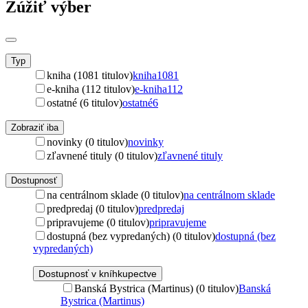
Zúžiť výber
Typ
kniha (1081 titulov)
kniha
1081
e-kniha (112 titulov)
e-kniha
112
ostatné (6 titulov)
ostatné
6
Zobraziť iba
novinky (0 titulov)
novinky
zľavnené tituly (0 titulov)
zľavnené tituly
Dostupnosť
na centrálnom sklade (0 titulov)
na centrálnom sklade
predpredaj (0 titulov)
predpredaj
pripravujeme (0 titulov)
pripravujeme
dostupná (bez vypredaných) (0 titulov)
dostupná (bez
vypredaných)
Dostupnosť v kníhkupectve
Banská Bystrica (Martinus) (0 titulov)
Banská
Bystrica (Martinus)