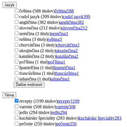
Jazyk
čeština (588 titulov)
čeština
588
cudzí jazyk (399 titulov)
cudzí jazyk
399
angličtina (382 titulov)
angličtina
382
slovenčina (212 titulov)
slovenčina
212
nemčina (3 tituly)
nemčina
3
ruština (3 tituly)
ruština
3
chorvátčina (3 tituly)
chorvátčina
3
ukrajinčina (2 tituly)
ukrajinčina
2
katalánčina (2 tituly)
katalánčina
2
poľština (1 titul)
poľština
1
španielčina (1 titul)
španielčina
1
francúzština (1 titul)
francúzština
1
taliančina (1 titul)
taliančina
1
Ďalšie možnosti
Téma
recepty (1199 titulov)
recepty
1199
varenie (508 titulov)
varenie
508
jedlo (294 titulov)
jedlo
294
kuchárske špeciality (283 titulov)
kuchárske špeciality
283
pečenie (250 titulov)
pečenie
250