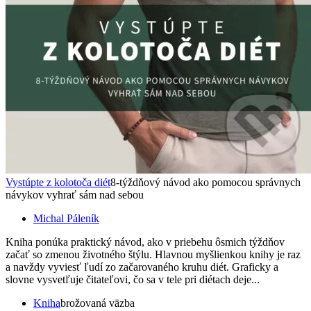
Vystúpte z kolotoča diét
8-týždňový návod ako pomocou správnych
návykov vyhrať sám nad sebou
Michal Páleník
Kniha ponúka praktický návod, ako v priebehu ôsmich týždňov
začať so zmenou životného štýlu. Hlavnou myšlienkou knihy je raz
a navždy vyviesť ľudí zo začarovaného kruhu diét. Graficky a
slovne vysvetľuje čitateľovi, čo sa v tele pri diétach deje...
Kniha
brožovaná väzba