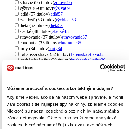
zdravie (95 titulov)
zdravie
95
výživa (69 titulov)
výživa
69
jedlá (57 titulov)
jedlá
57
rýchlosť (53 titulov)
rýchlosť
53
diéta (53 titulov)
diéta
53
sladké (48 titulov)
sladké
48
stravovanie (37 titulov)
stravovanie
37
chudnutie (35 titulov)
chudnutie
35
torty (34 titulov)
torty
34
Talianska strava (32 titulov)
Talianska strava
32
kuchárske knihy (30 titulov)
kuchárske knihy
30
choroby (29 titulov)
choroby
29
potraviny (27 titulov)
potraviny
27
Vianoce (21 titulov)
Vianoce
21
Česko (19 titulov)
Česko
19
Môžeme pracovať s cookies a kontaktnými údajmi?
koláče (17 titulov)
koláče
17
gastronómia (17 titulov)
gastronómia
17
Aby sme vedeli, ako sa na našom webe správate, a mohli
kuchár (17 titulov)
kuchár
17
vám zobraziť tie najlepšie tipy na knihy, zbierame cookies.
Jamie Oliver (17 titulov)
Jamie Oliver
17
Niektoré sú naozaj potrebné a bez nich by naša stránka
fitness (15 titulov)
fitness
15
foodblog (14 titulov)
foodblog
14
vôbec nefungovala. Okrem toho používame analytické
raňajky (13 titulov)
raňajky
13
cookies, ktoré nám umožňujú zisťovať, ako náš web