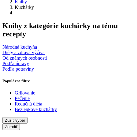
Knihy
Kuchárky
Knihy z kategórie kuchárky na tému
recepty
Národná kuchyňa
Diéty a zdravá výživa
Od známych osobností
Podľa úpravy
Podľa potraviny
Populárne filtre
Grilovanie
Pečenie
Redučná diéta
Bezlepkové kuchárky
Zúžiť výber
Zoradiť