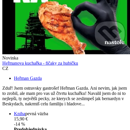
Novinka
Heřmanova kuchařka - fičaky za hubičku
CZ
Heřman Gazda
Zduř! Jsem ostravsky gastrošef Heřman Gazda. Ani nevim, jak jsem
to zrobil, ale mam pro vas už čtvrtu kuchařku! Navalil jsem do ni to
nejlepši, ty největši pecky, ze kterych se zeslimpeš jak bernardyn v
Beskydach, nakrmiš celu familiju i hladove...
Kniha
pevná väzba
15,90 €
-14 %
Predobjednávka,