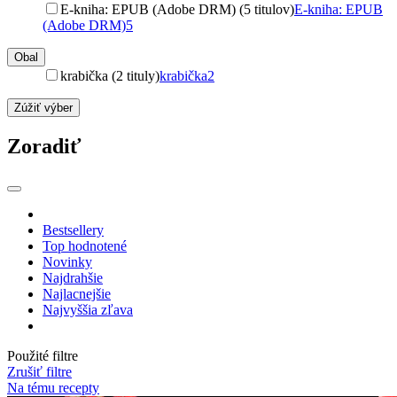
E-kniha: EPUB (Adobe DRM) (5 titulov)
E-kniha: EPUB
(Adobe DRM)
5
Obal
krabička (2 tituly)
krabička
2
Zúžiť výber
Zoradiť
Bestsellery
Top hodnotené
Novinky
Najdrahšie
Najlacnejšie
Najvyššia zľava
Použité filtre
Zrušiť filtre
Na tému recepty