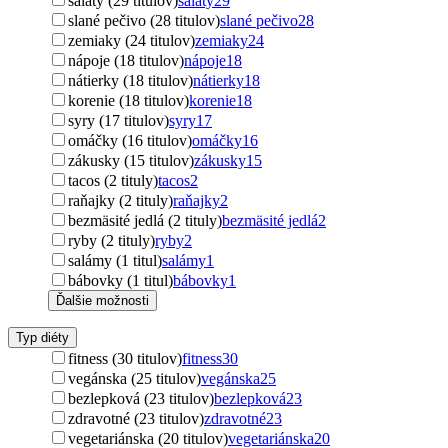
šaláty (29 titulov)
šaláty
29
slané pečivo (28 titulov)
slané pečivo
28
zemiaky (24 titulov)
zemiaky
24
nápoje (18 titulov)
nápoje
18
nátierky (18 titulov)
nátierky
18
korenie (18 titulov)
korenie
18
syry (17 titulov)
syry
17
omáčky (16 titulov)
omáčky
16
zákusky (15 titulov)
zákusky
15
tacos (2 tituly)
tacos
2
raňajky (2 tituly)
raňajky
2
bezmäsité jedlá (2 tituly)
bezmäsité jedlá
2
ryby (2 tituly)
ryby
2
salámy (1 titul)
salámy
1
bábovky (1 titul)
bábovky
1
Ďalšie možnosti
Typ diéty
fitness (30 titulov)
fitness
30
vegánska (25 titulov)
vegánska
25
bezlepková (23 titulov)
bezlepková
23
zdravotné (23 titulov)
zdravotné
23
vegetariánska (20 titulov)
vegetariánska
20