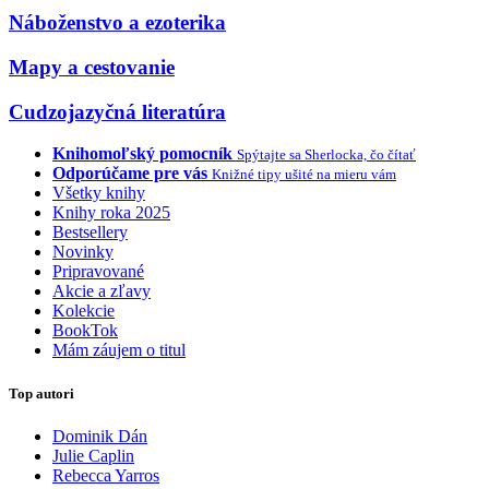
Náboženstvo a ezoterika
Mapy a cestovanie
Cudzojazyčná literatúra
Knihomoľský pomocník
Spýtajte sa Sherlocka, čo čítať
Odporúčame pre vás
Knižné tipy ušité na mieru vám
Všetky knihy
Knihy roka 2025
Bestsellery
Novinky
Pripravované
Akcie a zľavy
Kolekcie
BookTok
Mám záujem o titul
Top autori
Dominik Dán
Julie Caplin
Rebecca Yarros