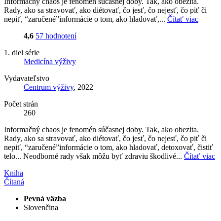
Informačný chaos je fenomén súčasnej doby. Tak, ako obezita.
Rady, ako sa stravovať, ako diétovať, čo jesť, čo nejesť, čo piť či
nepiť, “zaručené”informácie o tom, ako hladovať,...
Čítať viac
4,6
57 hodnotení
1. diel série
Medicína výživy
Vydavateľstvo
Centrum výživy
, 2022
Počet strán
260
Informačný chaos je fenomén súčasnej doby. Tak, ako obezita.
Rady, ako sa stravovať, ako diétovať, čo jesť, čo nejesť, čo piť či
nepiť, “zaručené”informácie o tom, ako hladovať, detoxovať, čistiť
telo... Neodborné rady však môžu byť zdraviu škodlivé...
Čítať viac
Kniha
Čítaná
Pevná väzba
Slovenčina