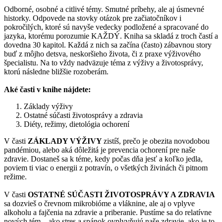
Odborné, osobné a citlivé témy. Smutné príbehy, ale aj úsmevné
historky. Odpovede na stovky otázok pre začiatočníkov i
pokročilých, ktoré sú navyše vedecky podložené a spracované do
jazyka, ktorému porozumie KAŽDÝ. Kniha sa skladá z troch častí a
dovedna 30 kapitol. Každá z nich sa začína (často) zábavnou story
buď z môjho detsva, neskoršieho života, či z praxe výživového
špecialistu. Na to vždy nadväzuje téma z výživy a životosprávy,
ktorú následne bližšie rozoberám.
Aké časti v knihe nájdete:
Základy výživy
Ostatné súčasti životosprávy a zdravia
Diéty, režimy, dietológia ochorení
V časti
ZÁKLADY VÝŽIVY
zistíš, prečo je obezita novodobou
pandémiou, alebo aká dôležitá je prevencia ochorení pre naše
zdravie. Dostaneš sa k téme, kedy počas dňa jesť a koľko jedla,
poviem ti viac o energii z potravín, o všetkých živinách či pitnom
režime.
V časti
OSTATNÉ SÚČASTI ŽIVOTOSPRÁVY A ZDRAVIA
sa dozvieš o črevnom mikrobióme a vláknine, ale aj o vplyve
alkoholu a fajčenia na zdravie a priberanie. Pustíme sa do relatívne
nových tém – ako stres a spánok ovplyvňujú naše zdravie, ako je to