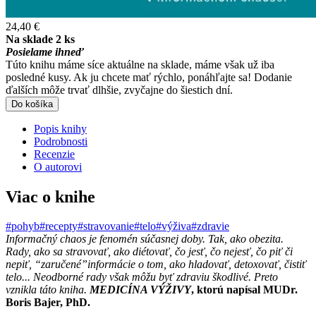
24,40 €
Na sklade 2 ks
Posielame ihneď
Túto knihu máme síce aktuálne na sklade, máme však už iba
posledné kusy. Ak ju chcete mať rýchlo, ponáhľajte sa! Dodanie
ďalších môže trvať dlhšie, zvyčajne do šiestich dní.
Do košíka
Popis knihy
Podrobnosti
Recenzie
O autorovi
Viac o knihe
#pohyb
#recepty
#stravovanie
#telo
#výživa
#zdravie
Informačný chaos je fenomén súčasnej doby. Tak, ako obezita.
Rady, ako sa stravovať, ako diétovať, čo jesť, čo nejesť, čo piť či
nepiť, “zaručené”informácie o tom, ako hladovať, detoxovať, čistiť
telo... Neodborné rady však môžu byť zdraviu škodlivé. Preto
vznikla táto kniha.
MEDICÍNA VÝŽIVY
, ktorú napísal MUDr.
Boris Bajer, PhD.