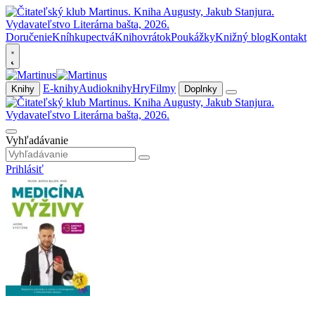
Doručenie
Kníhkupectvá
Knihovrátok
Poukážky
Knižný blog
Kontakt
E-knihy
Audioknihy
Hry
Filmy
Knihy
Doplnky
Vyhľadávanie
Prihlásiť