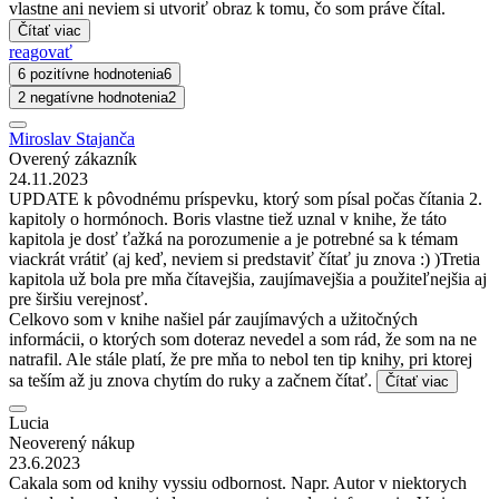
vlastne ani neviem si utvoriť obraz k tomu, čo som práve čítal.
Čítať viac
reagovať
6 pozitívne hodnotenia
6
2 negatívne hodnotenia
2
Miroslav Stajanča
Overený zákazník
24.11.2023
UPDATE k pôvodnému príspevku, ktorý som písal počas čítania 2.
kapitoly o hormónoch. Boris vlastne tiež uznal v knihe, že táto
kapitola je dosť ťažká na porozumenie a je potrebné sa k témam
viackrát vrátiť (aj keď, neviem si predstaviť čítať ju znova :) )Tretia
kapitola už bola pre mňa čítavejšia, zaujímavejšia a použiteľnejšia aj
pre širšiu verejnosť.
Celkovo som v knihe našiel pár zaujímavých a užitočných
informácii, o ktorých som doteraz nevedel a som rád, že som na ne
natrafil. Ale stále platí, že pre mňa to nebol ten tip knihy, pri ktorej
sa teším až ju znova chytím do ruky a začnem čítať.
Čítať viac
Lucia
Neoverený nákup
23.6.2023
Cakala som od knihy vyssiu odbornost. Napr. Autor v niektorych