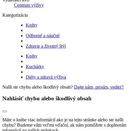
Centrum výživy
Kategorizácia
Knihy
Odborné a náučné
Zdravie a životný štýl
Knihy
Kuchárky
Diéty a zdravá výživa
Našli ste chybu alebo škodlivý obsah?
Dajte nám, prosím, vedieť!
Nahlásiť chybu alebo škodlivý obsah
Máte o knihe viac informácií ako je na tejto stránke alebo ste našli
chybu? Budeme vám veľmi vďační, ak nám pomôžete s doplnením
informácií na našich stránkach.