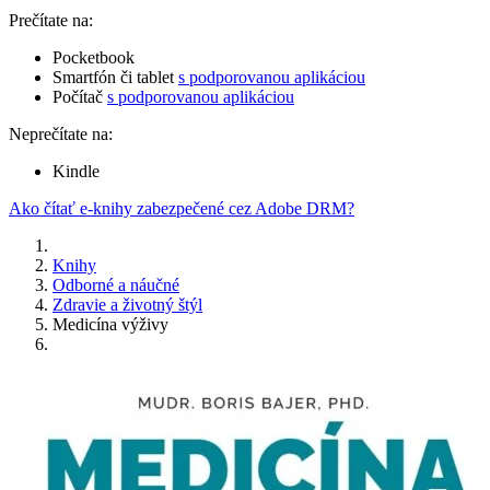
Prečítate na:
Pocketbook
Smartfón či tablet
s podporovanou aplikáciou
Počítač
s podporovanou aplikáciou
Neprečítate na:
Kindle
Ako čítať e-knihy zabezpečené cez Adobe DRM?
Knihy
Odborné a náučné
Zdravie a životný štýl
Medicína výživy