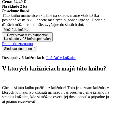
Cena:
24,40 €
Na sklade 2 ks
Posielame ihneď
Túto knihu máme síce aktuálne na sklade, máme však už iba
posledné kusy. Ak ju chcete mať rýchlo, ponáhľajte sa! Dodanie
ďalších môže trvať dlhšie, zvyčajne do šiestich dní.
Vložiť do košíka
Rezervovať v kníhkupectve
Na sklade v 23 kníhkupectvách
Pridať do zoznamu
Sledovať dostupnosť
Dostupné v
6 knižniciach
.
Požičať v knižnici
V ktorých knižniciach majú túto knihu?
Chcete si túto knihu požičať z knižnice? Toto je zoznam knižníc, v
ktorých ju majú. Po kliknutí na názov vás presmerujeme priamo na
stránku knižnice, kde si môžete overiť jej dostupnosť a prípadne ju
aj priamo rezervovať.