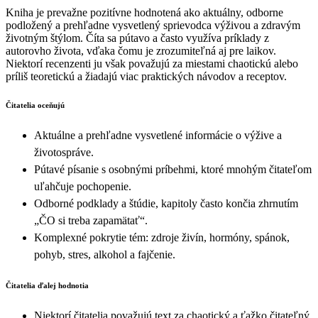
Kniha je prevažne pozitívne hodnotená ako aktuálny, odborne
podložený a prehľadne vysvetlený sprievodca výživou a zdravým
životným štýlom. Číta sa pútavo a často využíva príklady z
autorovho života, vďaka čomu je zrozumiteľná aj pre laikov.
Niektorí recenzenti ju však považujú za miestami chaotickú alebo
príliš teoretickú a žiadajú viac praktických návodov a receptov.
Čitatelia oceňujú
Aktuálne a prehľadne vysvetlené informácie o výžive a
životospráve.
Pútavé písanie s osobnými príbehmi, ktoré mnohým čitateľom
uľahčuje pochopenie.
Odborné podklady a štúdie, kapitoly často končia zhrnutím
„ČO si treba zapamätať“.
Komplexné pokrytie tém: zdroje živín, hormóny, spánok,
pohyb, stres, alkohol a fajčenie.
Čitatelia ďalej hodnotia
Niektorí čitatelia považujú text za chaotický a ťažko čitateľný