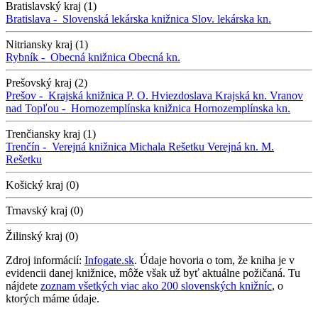
Bratislavský kraj (1)
Bratislava -
Slovenská lekárska knižnica
Slov. lekárska kn.
Nitriansky kraj (1)
Rybník -
Obecná knižnica
Obecná kn.
Prešovský kraj (2)
Prešov -
Krajská knižnica P. O. Hviezdoslava
Krajská kn.
Vranov
nad Topľou -
Hornozemplínska knižnica
Hornozemplínska kn.
Trenčiansky kraj (1)
Trenčín -
Verejná knižnica Michala Rešetku
Verejná kn. M.
Rešetku
Košický kraj (0)
Trnavský kraj (0)
Žilinský kraj (0)
Zdroj informácií:
Infogate.sk
. Údaje hovoria o tom, že kniha je v
evidencii danej knižnice, môže však už byť aktuálne požičaná. Tu
nájdete
zoznam všetkých viac ako 200 slovenských knižníc
, o
ktorých máme údaje.