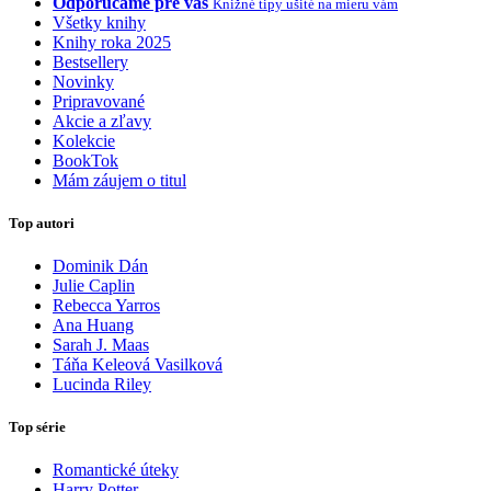
Odporúčame pre vás
Knižné tipy ušité na mieru vám
Všetky knihy
Knihy roka 2025
Bestsellery
Novinky
Pripravované
Akcie a zľavy
Kolekcie
BookTok
Mám záujem o titul
Top autori
Dominik Dán
Julie Caplin
Rebecca Yarros
Ana Huang
Sarah J. Maas
Táňa Keleová Vasilková
Lucinda Riley
Top série
Romantické úteky
Harry Potter