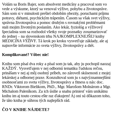
Volám sa Boris Bajer, som absolvent medicíny a pracoval som vo
vede a výskume, ktorý sa venoval výžive, pohybu a životospráve.
Sám som si v minulosti prešiel obdobím obezity, poruchami príjmu
potravy, diétami, psychickým trápením. Časom sa však svet výživy,
správna životospráva a pomoc druhým s rovnakými problémami
stali mojim životným poslaním. Ako lekár, fyziológ a výživový
špecialista som sa rozhodol všetky svoje poznatky zosumarizovať
do jednej – na slovenskom trhu NAJKOMPLEXNEJŠEJ knihy
MEDICÍNA VÝŽIVY
. Tá krok po kroku vysvetľuje základy, ale aj
najnovšie informácie zo sveta výživy, životosprávy a diét.
Komplikované? Vôbec nie!
Knihu som písal dva roky a písal som ju tak, aby ju pochopil naozaj
KAŽDÝ. Vysvetľujem v nej odbornú tematiku ľudskou rečou,
prinášam v nej aj môj osobný príbeh, no zároveň skúsenosti z mojej
lekárskej a odbornej praxe. Konzultoval som ju s najvýznamnejšími
osobnosťami zo sveta výživy, životosprávy a fitness u nás: doc.
RNDr. Viktorom Bielikom, PhD., Mgr. Marošom Molnárom a Mgr.
Michalom Paleníkom. Za ich úsilie a snahu priniesť vám unikátnu
knihu im aj touto cestou ešte raz ďakujem! Aj oni sú dôkazom toho,
že táto kniha je súhrou tých najlepších rád.
ČO V KNIHE NÁJDETE?