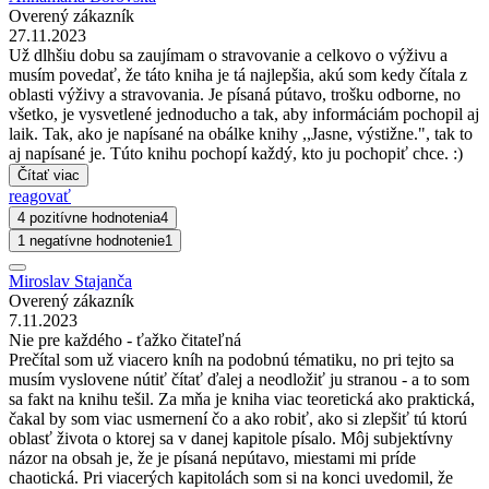
Overený zákazník
27.11.2023
Už dlhšiu dobu sa zaujímam o stravovanie a celkovo o výživu a
musím povedať, že táto kniha je tá najlepšia, akú som kedy čítala z
oblasti výživy a stravovania. Je písaná pútavo, trošku odborne, no
všetko, je vysvetlené jednoducho a tak, aby informáciám pochopil aj
laik. Tak, ako je napísané na obálke knihy ,,Jasne, výstižne.", tak to
aj napísané je. Túto knihu pochopí každý, kto ju pochopiť chce. :)
Čítať viac
reagovať
4 pozitívne hodnotenia
4
1 negatívne hodnotenie
1
Miroslav Stajanča
Overený zákazník
7.11.2023
Nie pre každého - ťažko čitateľná
Prečítal som už viacero kníh na podobnú tématiku, no pri tejto sa
musím vyslovene nútiť čítať ďalej a neodložiť ju stranou - a to som
sa fakt na knihu tešil. Za mňa je kniha viac teoretická ako praktická,
čakal by som viac usmernení čo a ako robiť, ako si zlepšiť tú ktorú
oblasť života o ktorej sa v danej kapitole písalo. Môj subjektívny
názor na obsah je, že je písaná nepútavo, miestami mi príde
chaotická. Pri viacerých kapitolách som si na konci uvedomil, že