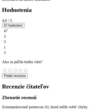
Hodnotenia
4,6
/ 5
57 hodnotení
47
3
3
1
3
Ako sa páčila kniha vám?
Pridať recenziu
Recenzie čitateľov
Zhrnutie recenzií
Zosumarizované pomocou AI, ktorá môže robiť chyby.