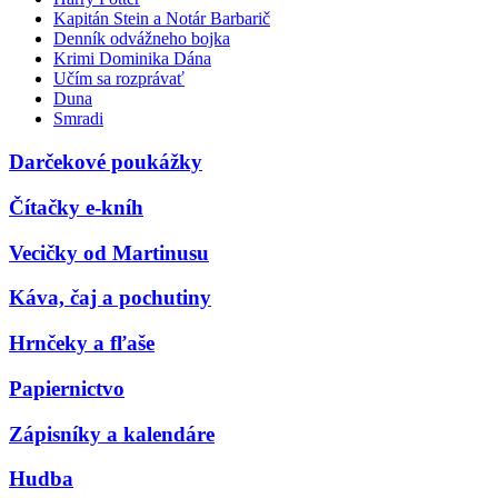
Kapitán Stein a Notár Barbarič
Denník odvážneho bojka
Krimi Dominika Dána
Učím sa rozprávať
Duna
Smradi
Darčekové poukážky
Čítačky e-kníh
Vecičky od Martinusu
Káva, čaj a pochutiny
Hrnčeky a fľaše
Papiernictvo
Zápisníky a kalendáre
Hudba