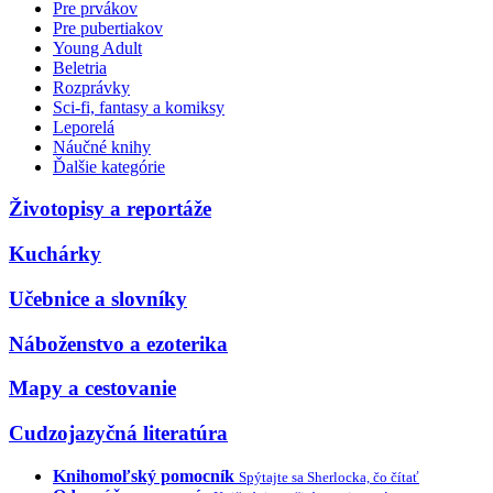
Pre prvákov
Pre pubertiakov
Young Adult
Beletria
Rozprávky
Sci-fi, fantasy a komiksy
Leporelá
Náučné knihy
Ďalšie kategórie
Životopisy a reportáže
Kuchárky
Učebnice a slovníky
Náboženstvo a ezoterika
Mapy a cestovanie
Cudzojazyčná literatúra
Knihomoľský pomocník
Spýtajte sa Sherlocka, čo čítať