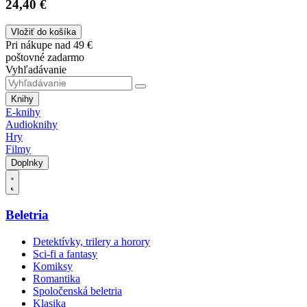
24,40 €
Vložiť do košíka
Pri nákupe nad 49 €
poštovné zadarmo
Vyhľadávanie
Knihy
E-knihy
Audioknihy
Hry
Filmy
Doplnky
Beletria
Detektívky, trilery a horory
Sci-fi a fantasy
Komiksy
Romantika
Spoločenská beletria
Klasika