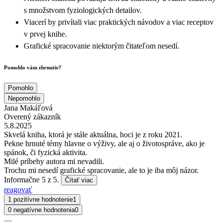
s množstvom fyziologických detailov.
Viacerí by privítali viac praktických návodov a viac receptov
v prvej knihe.
Grafické spracovanie niektorým čitateľom nesedí.
Pomohlo vám zhrnutie?
Pomohlo
Nepomohlo
Jana Makáľová
Overený zákazník
5.8.2025
Skvelá kniha, ktorá je stále aktuálna, hoci je z roku 2021.
Pekne hrnuté témy hlavne o výživy, ale aj o životospráve, ako je
spánok, či fyzická aktivita.
Milé príbehy autora mi nevadili.
Trochu mi nesedí grafické spracovanie, ale to je iba môj názor.
Informačne 5 z 5.
Čítať viac
reagovať
1 pozitívne hodnotenie
1
0 negatívne hodnotenia
0