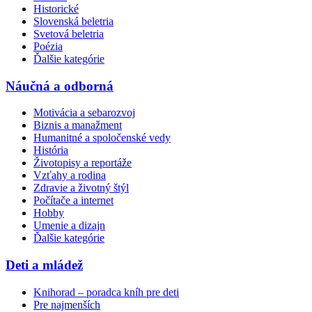
Historické
Slovenská beletria
Svetová beletria
Poézia
Ďalšie kategórie
Náučná a odborná
Motivácia a sebarozvoj
Biznis a manažment
Humanitné a spoločenské vedy
História
Životopisy a reportáže
Vzťahy a rodina
Zdravie a životný štýl
Počítače a internet
Hobby
Umenie a dizajn
Ďalšie kategórie
Deti a mládež
Knihorad – poradca kníh pre deti
Pre najmenších