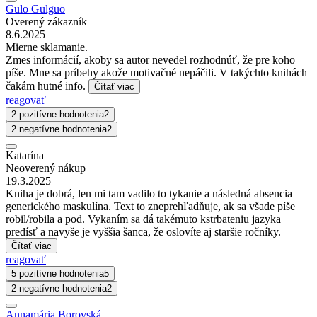
Gulo Gulguo
Overený zákazník
8.6.2025
Mierne sklamanie.
Zmes informácií, akoby sa autor nevedel rozhodnúť, že pre koho
píše. Mne sa príbehy akože motivačné nepáčili. V takýchto knihách
čakám hutné info.
Čítať viac
reagovať
2 pozitívne hodnotenia
2
2 negatívne hodnotenia
2
Katarína
Neoverený nákup
19.3.2025
Kniha je dobrá, len mi tam vadilo to tykanie a následná absencia
generického maskulína. Text to zneprehľadňuje, ak sa všade píše
robil/robila a pod. Vykaním sa dá takémuto kstrbateniu jazyka
predísť a navyše je vyššia šanca, že oslovíte aj staršie ročníky.
Čítať viac
reagovať
5 pozitívne hodnotenia
5
2 negatívne hodnotenia
2
Annamária Borovská