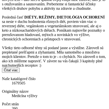
s otužovaním a saunovaním. Preberieme si fantastické účinky
všetkých druhov pohybu a aktivity na zdravie a chudnutie.
Posledná časť
DIÉTY, REŽIMY, DIETOLÓGIA OCHORENÍ
sa nesie v duchu hodnotenia rôznych diét, poviem vám viac o
reverznej diéte, vegánskom a vegetariánskom stravovaní, ale aj o
keto a nízkosacharidových diétach. Ponúkam najnovšie poznatky o
prerušovanom hladovaní, mýtoch a novinkách vo výžive,
chronických ochoreniach a prístupoch v stravovaní.
Všetky tieto odborné témy sú podané jasne a výstižne. Zároveň sú
prepletané prešľapmi a zlyhaniami. Mňa samotného a množstva
mojich klientov. Pretože o tom to je - o chybách. No zároveň o tom,
ako ich môžeme napraviť. V závere na vás čakajú 3 kapitoly plné
najchutnejších receptov :)
Čítať viac
Naše katalógové číslo
1679505
Originálny názov
Medicína výživy
Počet strán
260