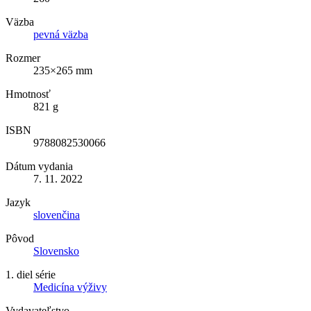
Väzba
pevná väzba
Rozmer
235×265 mm
Hmotnosť
821 g
ISBN
9788082530066
Dátum vydania
7. 11. 2022
Jazyk
slovenčina
Pôvod
Slovensko
1. diel série
Medicína výživy
Vydavateľstvo