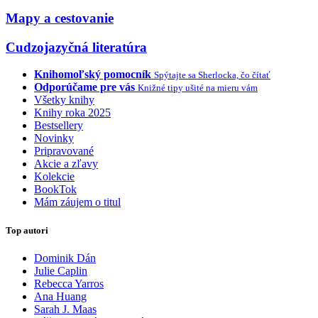
Mapy a cestovanie
Cudzojazyčná literatúra
Knihomoľský pomocník
Spýtajte sa Sherlocka, čo čítať
Odporúčame pre vás
Knižné tipy ušité na mieru vám
Všetky knihy
Knihy roka 2025
Bestsellery
Novinky
Pripravované
Akcie a zľavy
Kolekcie
BookTok
Mám záujem o titul
Top autori
Dominik Dán
Julie Caplin
Rebecca Yarros
Ana Huang
Sarah J. Maas