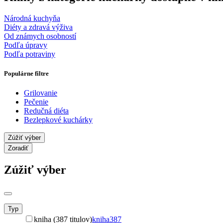
Národná kuchyňa
Diéty a zdravá výživa
Od známych osobností
Podľa úpravy
Podľa potraviny
Populárne filtre
Grilovanie
Pečenie
Redučná diéta
Bezlepkové kuchárky
Zúžiť výber
Zoradiť
Zúžiť výber
Typ
kniha (387 titulov)
kniha
387