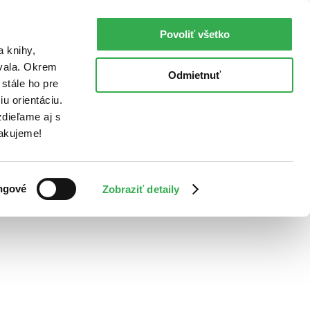
Povoliť všetko
a knihy,
ovala. Okrem
Odmietnuť
stále ho pre
u orientáciu.
dieľame aj s
Ďakujeme!
ngové
Zobraziť detaily