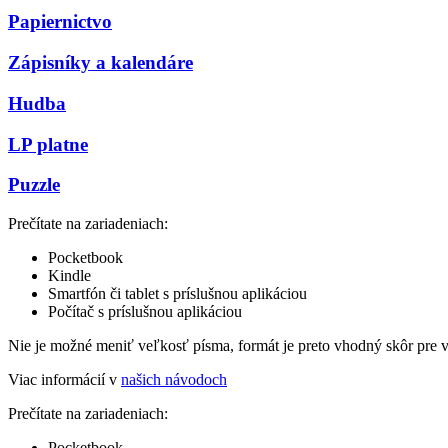
Papiernictvo
Zápisníky a kalendáre
Hudba
LP platne
Puzzle
Prečítate na zariadeniach:
Pocketbook
Kindle
Smartfón či tablet s príslušnou aplikáciou
Počítač s príslušnou aplikáciou
Nie je možné meniť veľkosť písma, formát je preto vhodný skôr pre 
Viac informácií v
našich návodoch
Prečítate na zariadeniach:
Pocketbook