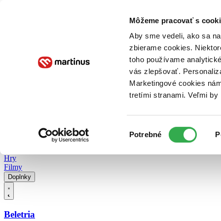
Doručenie
Kníhkupectvá
Knihovrátok
Poukážky
Knižný blog
Kontakt
Môžeme pracovať s cooki
Aby sme vedeli, ako sa na 
zbierame cookies. Niektor
E-knihy
Audioknihy
Hry
Filmy
Knihy
Doplnky
toho používame analytické
vás zlepšovať. Personaliz
Vyhľadávanie
Marketingové cookies nám 
tretími stranami. Veľmi b
Prihlásiť
Vyhľadávanie
Výber
Knihy
Potrebné
P
súhlasu
E-knihy
Audioknihy
Hry
Filmy
Doplnky
Beletria