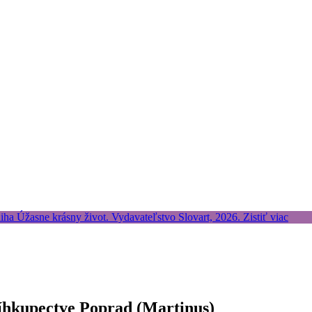
íhkupectve Poprad (Martinus)