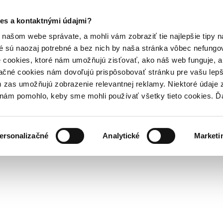
es a kontaktnými údajmi?
našom webe správate, a mohli vám zobraziť tie najlepšie tipy n
é sú naozaj potrebné a bez nich by naša stránka vôbec nefung
 cookies, ktoré nám umožňujú zisťovať, ako náš web funguje, a 
ačné cookies nám dovoľujú prispôsobovať stránku pre vašu lepši
zas umožňujú zobrazenie relevantnej reklamy. Niektoré údaje z
y nám pomohlo, keby sme mohli používať všetky tieto cookies. 
ersonalizačné
Analytické
Marketi