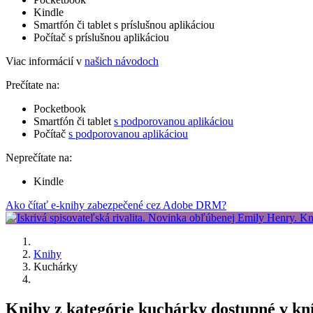
Kindle
Smartfón či tablet s príslušnou aplikáciou
Počítač s príslušnou aplikáciou
Viac informácií v
našich návodoch
Prečítate na:
Pocketbook
Smartfón či tablet
s podporovanou aplikáciou
Počítač
s podporovanou aplikáciou
Neprečítate na:
Kindle
Ako čítať e-knihy zabezpečené cez Adobe DRM?
Knihy
Kuchárky
Knihy z kategórie kuchárky dostupné v kn