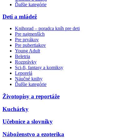
Ďalšie kategórie
Deti a mládež
Knihorad – poradca kníh pre deti
Pre najmenších
Pre prvákov
Pre pubertiakov
Young Adult
Beletria
Rozprávky
Sci-fi, fantasy a komiksy
Leporelá
Náučné knihy
Ďalšie kategórie
Životopisy a reportáže
Kuchárky
Učebnice a slovníky
Náboženstvo a ezoterika