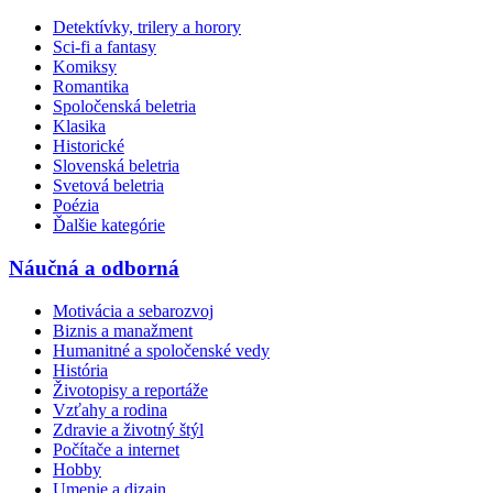
Detektívky, trilery a horory
Sci-fi a fantasy
Komiksy
Romantika
Spoločenská beletria
Klasika
Historické
Slovenská beletria
Svetová beletria
Poézia
Ďalšie kategórie
Náučná a odborná
Motivácia a sebarozvoj
Biznis a manažment
Humanitné a spoločenské vedy
História
Životopisy a reportáže
Vzťahy a rodina
Zdravie a životný štýl
Počítače a internet
Hobby
Umenie a dizajn