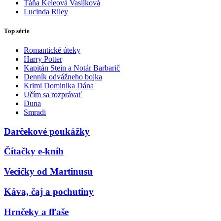
Táňa Keleová Vasilková
Lucinda Riley
Top série
Romantické úteky
Harry Potter
Kapitán Stein a Notár Barbarič
Denník odvážneho bojka
Krimi Dominika Dána
Učím sa rozprávať
Duna
Smradi
Darčekové poukážky
Čítačky e-kníh
Vecičky od Martinusu
Káva, čaj a pochutiny
Hrnčeky a fľaše