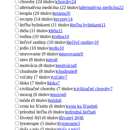
choroby (24 titulov)
choroby
24
alternatívna medicína (22 titulov)
alternatívna medicína
22
terapia (20 titulov)
terapia
20
recepty (14 titulov)
recepty
14
liečba bylinkami (11 titulov)
liečba bylinkami
11
diéta (11 titulov)
diéta
11
rodina (10 titulov)
rodina
10
liečivé rastliny (10 titulov)
liečivé rastliny
10
jedlo (10 titulov)
jedlo
10
stravovanie (9 titulov)
stravovanie
9
stres (8 titulov)
stres
8
motivácia (8 titulov)
motivácia
8
chudnutie (8 titulov)
chudnutie
8
vzťahy (7 titulov)
vzťahy
7
láska (7 titulov)
láska
7
civilizačné choroby (7 titulov)
civilizačné choroby
7
mozog (6 titulov)
mozog
6
móda (6 titulov)
móda
6
cesta ku šťastiu (6 titulov)
cesta ku šťastiu
6
prírodná liečba (6 titulov)
prírodná liečba
6
životný štýl (6 titulov)
životný štýl
6
fytoterapie (5 titulov)
fytoterapie
5
duša a telo (5 titulov)
duša a telo
5