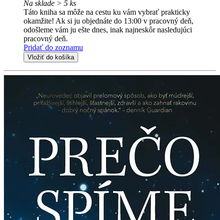
Na sklade > 5 ks
Táto kniha sa môže na cestu ku vám vybrať prakticky
okamžite! Ak si ju objednáte do 13:00 v pracovný deň,
odošleme vám ju ešte dnes, inak najneskôr nasledujúci
pracovný deň.
Pridať do zoznamu
Vložiť do košíka