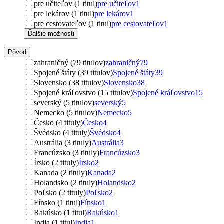
pre učiteľov (1 titul)
pre učiteľov
1
pre lekárov (1 titul)
pre lekárov
1
pre cestovateľov (1 titul)
pre cestovateľov
1
Ďalšie možnosti
Pôvod
zahraničný (79 titulov)
zahraničný
79
Spojené štáty (39 titulov)
Spojené štáty
39
Slovensko (38 titulov)
Slovensko
38
Spojené kráľovstvo (15 titulov)
Spojené kráľovstvo
15
severský (5 titulov)
severský
5
Nemecko (5 titulov)
Nemecko
5
Česko (4 tituly)
Česko
4
Švédsko (4 tituly)
Švédsko
4
Austrália (3 tituly)
Austrália
3
Francúzsko (3 tituly)
Francúzsko
3
Írsko (2 tituly)
Írsko
2
Kanada (2 tituly)
Kanada
2
Holandsko (2 tituly)
Holandsko
2
Poľsko (2 tituly)
Poľsko
2
Fínsko (1 titul)
Fínsko
1
Rakúsko (1 titul)
Rakúsko
1
India (1 titul)
India
1