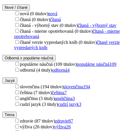
Nové / čítané
nová (0 titulov)
nová
čítaná (0 titulov)
čítaná
čítaná - výborný stav (0 titulov)
čítaná - výborný stav
čítaná - mierne opotrebovaná (0 titulov)
čítaná - mierne
opotrebovaná
čítané verzie vypredaných kníh (0 titulov)
čítané verzie
vypredaných kníh
Odborná x populárne náučná
populárne náučná (109 titulov)
populárne náučná
109
odborná (4 tituly)
odborná
4
Jazyk
slovenčina (194 titulov)
slovenčina
194
čeština (7 titulov)
čeština
7
angličtina (3 tituly)
angličtina
3
cudzí jazyk (3 tituly)
cudzí jazyk
3
Téma
zdravie (87 titulov)
zdravie
87
výživa (26 titulov)
výživa
26