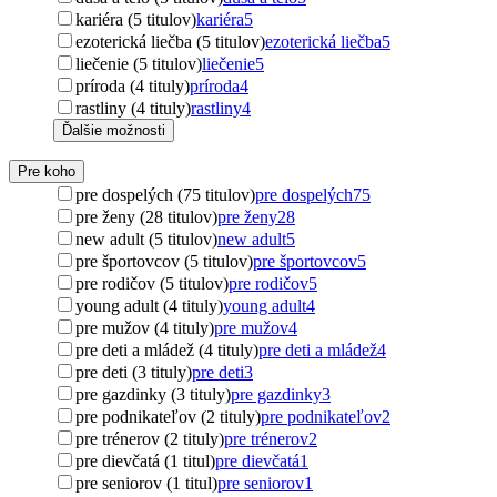
kariéra (5 titulov)
kariéra
5
ezoterická liečba (5 titulov)
ezoterická liečba
5
liečenie (5 titulov)
liečenie
5
príroda (4 tituly)
príroda
4
rastliny (4 tituly)
rastliny
4
Ďalšie možnosti
Pre koho
pre dospelých (75 titulov)
pre dospelých
75
pre ženy (28 titulov)
pre ženy
28
new adult (5 titulov)
new adult
5
pre športovcov (5 titulov)
pre športovcov
5
pre rodičov (5 titulov)
pre rodičov
5
young adult (4 tituly)
young adult
4
pre mužov (4 tituly)
pre mužov
4
pre deti a mládež (4 tituly)
pre deti a mládež
4
pre deti (3 tituly)
pre deti
3
pre gazdinky (3 tituly)
pre gazdinky
3
pre podnikateľov (2 tituly)
pre podnikateľov
2
pre trénerov (2 tituly)
pre trénerov
2
pre dievčatá (1 titul)
pre dievčatá
1
pre seniorov (1 titul)
pre seniorov
1