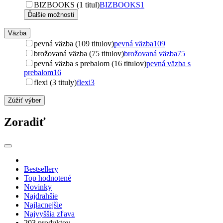
BIZBOOKS (1 titul)
BIZBOOKS
1
Ďalšie možnosti
Väzba
pevná väzba (109 titulov)
pevná väzba
109
brožovaná väzba (75 titulov)
brožovaná väzba
75
pevná väzba s prebalom (16 titulov)
pevná väzba s
prebalom
16
flexi (3 tituly)
flexi
3
Zúžiť výber
Zoradiť
Bestsellery
Top hodnotené
Novinky
Najdrahšie
Najlacnejšie
Najvyššia zľava
203 produktov