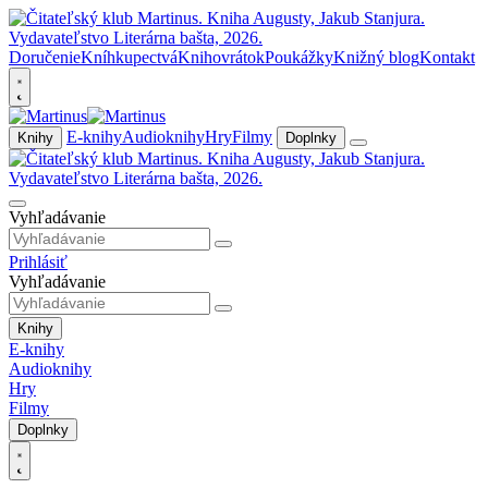
Doručenie
Kníhkupectvá
Knihovrátok
Poukážky
Knižný blog
Kontakt
E-knihy
Audioknihy
Hry
Filmy
Knihy
Doplnky
Vyhľadávanie
Prihlásiť
Vyhľadávanie
Knihy
E-knihy
Audioknihy
Hry
Filmy
Doplnky