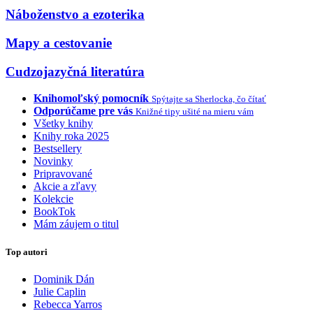
Náboženstvo a ezoterika
Mapy a cestovanie
Cudzojazyčná literatúra
Knihomoľský pomocník
Spýtajte sa Sherlocka, čo čítať
Odporúčame pre vás
Knižné tipy ušité na mieru vám
Všetky knihy
Knihy roka 2025
Bestsellery
Novinky
Pripravované
Akcie a zľavy
Kolekcie
BookTok
Mám záujem o titul
Top autori
Dominik Dán
Julie Caplin
Rebecca Yarros