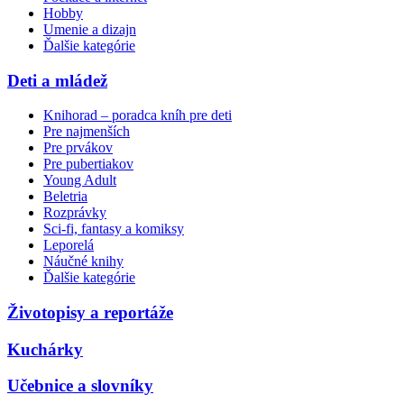
Hobby
Umenie a dizajn
Ďalšie kategórie
Deti a mládež
Knihorad – poradca kníh pre deti
Pre najmenších
Pre prvákov
Pre pubertiakov
Young Adult
Beletria
Rozprávky
Sci-fi, fantasy a komiksy
Leporelá
Náučné knihy
Ďalšie kategórie
Životopisy a reportáže
Kuchárky
Učebnice a slovníky