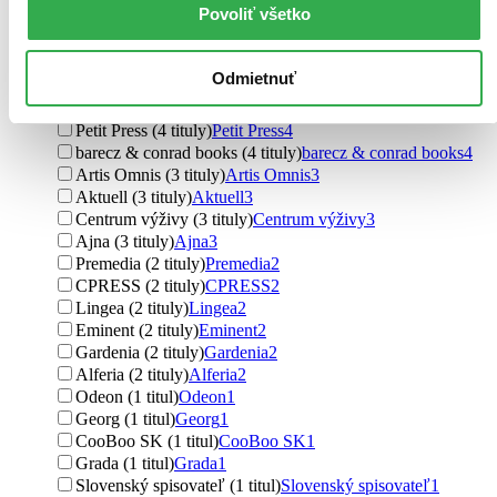
Povoliť všetko
MAFRA Slovakia (6 titulov)
MAFRA Slovakia
6
N Press (5 titulov)
N Press
5
Fortuna Libri (5 titulov)
Fortuna Libri
5
Odmietnuť
NOXI (5 titulov)
NOXI
5
Ottovo nakladateľstvo (4 tituly)
Ottovo nakladateľstvo
4
Petit Press (4 tituly)
Petit Press
4
barecz & conrad books (4 tituly)
barecz & conrad books
4
Artis Omnis (3 tituly)
Artis Omnis
3
Aktuell (3 tituly)
Aktuell
3
Centrum výživy (3 tituly)
Centrum výživy
3
Ajna (3 tituly)
Ajna
3
Premedia (2 tituly)
Premedia
2
CPRESS (2 tituly)
CPRESS
2
Lingea (2 tituly)
Lingea
2
Eminent (2 tituly)
Eminent
2
Gardenia (2 tituly)
Gardenia
2
Alferia (2 tituly)
Alferia
2
Odeon (1 titul)
Odeon
1
Georg (1 titul)
Georg
1
CooBoo SK (1 titul)
CooBoo SK
1
Grada (1 titul)
Grada
1
Slovenský spisovateľ (1 titul)
Slovenský spisovateľ
1