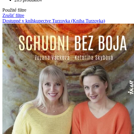
Použité filtre
Zrušiť filtre
Dostupné v kníhkupectve Turzovka (Kniha Turzovka)