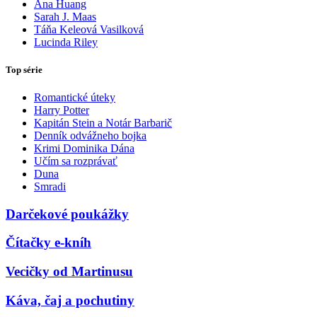
Ana Huang
Sarah J. Maas
Táňa Keleová Vasilková
Lucinda Riley
Top série
Romantické úteky
Harry Potter
Kapitán Stein a Notár Barbarič
Denník odvážneho bojka
Krimi Dominika Dána
Učím sa rozprávať
Duna
Smradi
Darčekové poukážky
Čítačky e-kníh
Vecičky od Martinusu
Káva, čaj a pochutiny