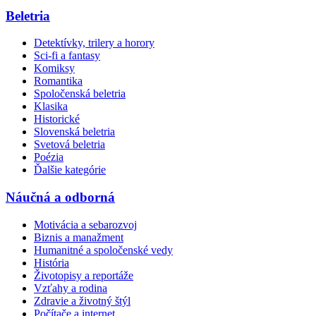
Beletria
Detektívky, trilery a horory
Sci-fi a fantasy
Komiksy
Romantika
Spoločenská beletria
Klasika
Historické
Slovenská beletria
Svetová beletria
Poézia
Ďalšie kategórie
Náučná a odborná
Motivácia a sebarozvoj
Biznis a manažment
Humanitné a spoločenské vedy
História
Životopisy a reportáže
Vzťahy a rodina
Zdravie a životný štýl
Počítače a internet