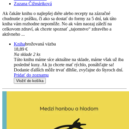
Zuzana Čižmáriková
Ak čakáte knihu o najlepšej diéte alebo recepty na zázračné
chudnutie z prášku, či ako sa dostať do formy za 5 dní, tak táto
kniha vám rozhodne nepomôže. No ak vám naozaj záleží na
celkovom zdraví, ak chcete spoznať „tajomstvo“ zdravého a
aktívneho ...
Kniha
brožovaná väzba
18,89 €
Na sklade 2 ks
Túto knihu máme síce aktuálne na sklade, máme však už iba
posledné kusy. Ak ju chcete mať rýchlo, ponáhľajte sa!
Dodanie ďalších môže trvať dlhšie, zvyčajne do štyroch dní.
Pridať do zoznamu
Vložiť do košíka