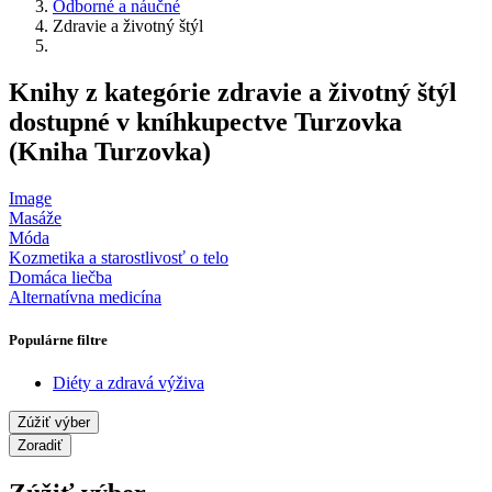
Odborné a náučné
Zdravie a životný štýl
Knihy z kategórie zdravie a životný štýl
dostupné v kníhkupectve Turzovka
(Kniha Turzovka)
Image
Masáže
Móda
Kozmetika a starostlivosť o telo
Domáca liečba
Alternatívna medicína
Populárne filtre
Diéty a zdravá výživa
Zúžiť výber
Zoradiť