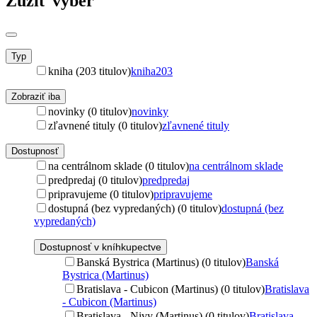
Zúžiť výber
Typ
kniha (203 titulov)
kniha
203
Zobraziť iba
novinky (0 titulov)
novinky
zľavnené tituly (0 titulov)
zľavnené tituly
Dostupnosť
na centrálnom sklade (0 titulov)
na centrálnom sklade
predpredaj (0 titulov)
predpredaj
pripravujeme (0 titulov)
pripravujeme
dostupná (bez vypredaných) (0 titulov)
dostupná (bez
vypredaných)
Dostupnosť v kníhkupectve
Banská Bystrica (Martinus) (0 titulov)
Banská
Bystrica (Martinus)
Bratislava - Cubicon (Martinus) (0 titulov)
Bratislava
- Cubicon (Martinus)
Bratislava - Nivy (Martinus) (0 titulov)
Bratislava -