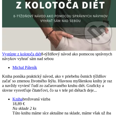
Vystúpte z kolotoča diét
8-týždňový návod ako pomocou správnych
návykov vyhrať sám nad sebou
Michal Páleník
Kniha ponúka praktický návod, ako v priebehu ôsmich týždňov
začať so zmenou životného štýlu. Hlavnou myšlienkou knihy je raz
a navždy vyviesť ľudí zo začarovaného kruhu diét. Graficky a
slovne vysvetľuje čitateľovi, čo sa v tele pri diétach deje...
Kniha
brožovaná väzba
18,89 €
Na sklade 2 ks
Túto knihu máme síce aktuálne na sklade, máme však už iba