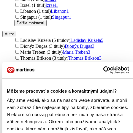
Izrael (1 titul)
Izrael
1
Libanon (1 titul)
Libanon
1
Singapur (1 titul)
Singapur
1
Ďalšie možnosti
Autor
Ladislav Kužela (5 titulov)
Ladislav Kužela
5
Dionýz Dugas (3 tituly)
Dionýz Dugas
3
Maria Treben (3 tituly)
Maria Treben
3
Thomas Erikson (3 tituly)
Thomas Erikson
3
Anthony William (3 tituly)
Anthony William
3
Zuzana Čižmáriková (3 tituly)
Zuzana Čižmáriková
3
Boris Bajer (3 tituly)
Boris Bajer
3
Jarmila Mandžuková (2 tituly)
Jarmila Mandžuková
2
Louise L. Hay (2 tituly)
Louise L. Hay
2
Môžeme pracovať s cookies a kontaktnými údajmi?
Jonathan Swift (2 tituly)
Jonathan Swift
2
Matt Haig (2 tituly)
Matt Haig
2
Aby sme vedeli, ako sa na našom webe správate, a mohli
Jana Pavlíková (2 tituly)
Jana Pavlíková
2
vám zobraziť tie najlepšie tipy na knihy, zbierame cookies.
Eva Hasalová (2 tituly)
Eva Hasalová
2
Niektoré sú naozaj potrebné a bez nich by naša stránka
Gill Sims (2 tituly)
Gill Sims
2
vôbec nefungovala. Okrem toho používame analytické
Anna Kopáčová (2 tituly)
Anna Kopáčová
2
cookies, ktoré nám umožňujú zisťovať, ako náš web
TJ Klune (2 tituly)
TJ Klune
2