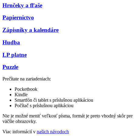
Hrnčeky a fľaše
Papiernictvo
Zápisníky a kalendáre
Hudba
LP platne
Puzzle
Prečítate na zariadeniach:
Pocketbook
Kindle
Smartfón či tablet s príslušnou aplikáciou
Počítač s príslušnou aplikáciou
Nie je možné meniť veľkosť písma, formát je preto vhodný skôr pre
väčšie obrazovky.
Viac informácií v
našich návodoch