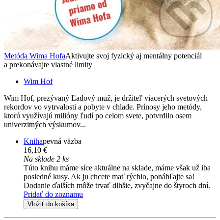
Metóda Wima Hofa
Aktivujte svoj fyzický aj mentálny potenciál
a prekonávajte vlastné limity
Wim Hof
Wim Hof, prezývaný Ľadový muž, je držiteľ viacerých svetových
rekordov vo vytrvalosti a pobyte v chlade. Prínosy jeho metódy,
ktorú využívajú milióny ľudí po celom svete, potvrdilo osem
univerzitných výskumov...
Kniha
pevná väzba
16,10 €
Na sklade 2 ks
Túto knihu máme síce aktuálne na sklade, máme však už iba
posledné kusy. Ak ju chcete mať rýchlo, ponáhľajte sa!
Dodanie ďalších môže trvať dlhšie, zvyčajne do štyroch dní.
Pridať do zoznamu
Vložiť do košíka