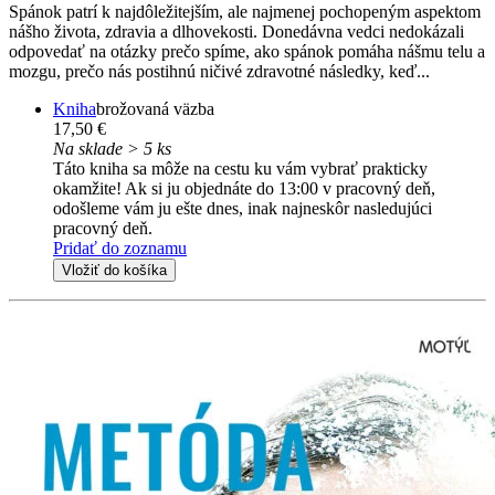
Spánok patrí k najdôležitejším, ale najmenej pochopeným aspektom
nášho života, zdravia a dlhovekosti. Donedávna vedci nedokázali
odpovedať na otázky prečo spíme, ako spánok pomáha nášmu telu a
mozgu, prečo nás postihnú ničivé zdravotné následky, keď...
Kniha
brožovaná väzba
17,50 €
Na sklade > 5 ks
Táto kniha sa môže na cestu ku vám vybrať prakticky
okamžite! Ak si ju objednáte do 13:00 v pracovný deň,
odošleme vám ju ešte dnes, inak najneskôr nasledujúci
pracovný deň.
Pridať do zoznamu
Vložiť do košíka