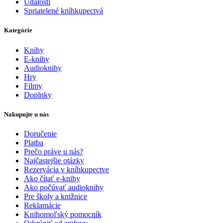
Udalosti
Spriatelené kníhkupectvá
Kategórie
Knihy
E-knihy
Audioknihy
Hry
Filmy
Doplnky
Nakupujte u nás
Doručenie
Platba
Prečo práve u nás?
Najčastejšie otázky
Rezervácia v kníhkupectve
Ako čítať e-knihy
Ako počúvať audioknihy
Pre školy a knižnice
Reklamácie
Knihomoľský pomocník