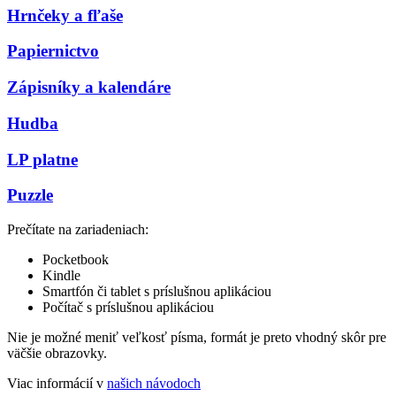
Hrnčeky a fľaše
Papiernictvo
Zápisníky a kalendáre
Hudba
LP platne
Puzzle
Prečítate na zariadeniach:
Pocketbook
Kindle
Smartfón či tablet s príslušnou aplikáciou
Počítač s príslušnou aplikáciou
Nie je možné meniť veľkosť písma, formát je preto vhodný skôr pre
väčšie obrazovky.
Viac informácií v
našich návodoch