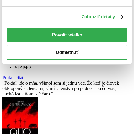
Ako môžem zaplatiť?
Zobraziť detaily
Platiť sa dá len
bezhotovostne.
Platby označené hviezdičkou žiaľ
nie je je možné okamžite overiť. E-knihu vám sprístupníme
okamžite po potvrdení platby bankou. Podporujeme tieto spôsoby
Povoliť všetko
platby:
platba kartou vopred (VISA, MasterCard, Apple Pay)
TatraPay
Odmietnuť
SporoPay*
Poštová banka Platba ONLINE*
VIAMO
Pridať citát
Pokiaľ ide o mňa, všimol som si jednu vec. Že keď je človek
obklopený šialencami, sám šialenstvu prepadne – ba čo viac,
nachádza v ňom isté čaro.