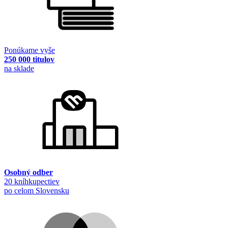
Ponúkame vyše
250 000 titulov
na sklade
Osobný odber
20 kníhkupectiev
po celom Slovensku