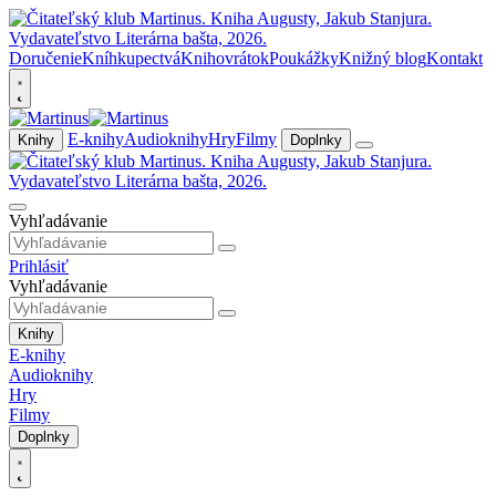
Doručenie
Kníhkupectvá
Knihovrátok
Poukážky
Knižný blog
Kontakt
E-knihy
Audioknihy
Hry
Filmy
Knihy
Doplnky
Vyhľadávanie
Prihlásiť
Vyhľadávanie
Knihy
E-knihy
Audioknihy
Hry
Filmy
Doplnky