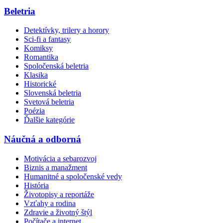
Beletria
Detektívky, trilery a horory
Sci-fi a fantasy
Komiksy
Romantika
Spoločenská beletria
Klasika
Historické
Slovenská beletria
Svetová beletria
Poézia
Ďalšie kategórie
Náučná a odborná
Motivácia a sebarozvoj
Biznis a manažment
Humanitné a spoločenské vedy
História
Životopisy a reportáže
Vzťahy a rodina
Zdravie a životný štýl
Počítače a internet