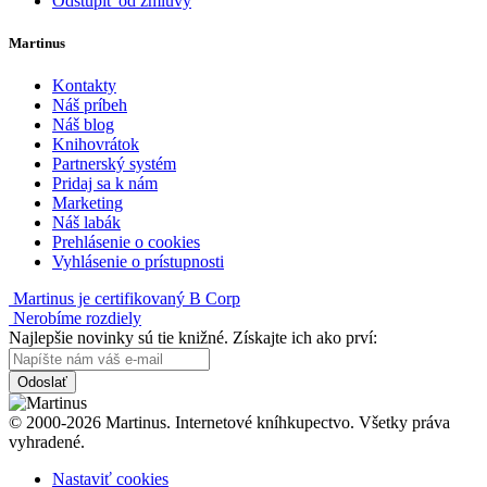
Odstúpiť od zmluvy
Martinus
Kontakty
Náš príbeh
Náš blog
Knihovrátok
Partnerský systém
Pridaj sa k nám
Marketing
Náš labák
Prehlásenie o cookies
Vyhlásenie o prístupnosti
Martinus je certifikovaný B Corp
Nerobíme rozdiely
Najlepšie novinky sú tie knižné. Získajte ich ako prví:
Odoslať
© 2000-2026 Martinus. Internetové kníhkupectvo. Všetky práva
vyhradené.
Nastaviť cookies