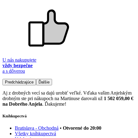
U nás nakupujete
vždy bezpečne
a s dôverou
Predchádzajúce
Ďalšie
Aj z drobných vecí sa dajú urobiť veľké. Vďaka vašim Anjelským
drobným ste pri nákupoch na Martinuse darovali už
1 502 059,00 €
na Dobrého Anjela
. Ďakujeme!
Kníhkupectvá
Bratislava - Obchodná
• Otvorené do 20:00
Všetky kníhkupectvá