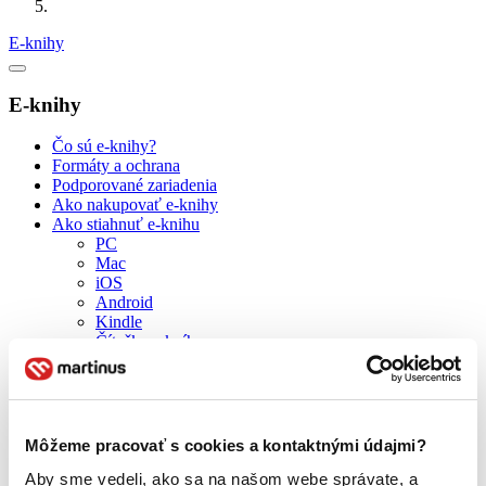
E-knihy
E-knihy
Čo sú e-knihy?
Formáty a ochrana
Podporované zariadenia
Ako nakupovať e-knihy
Ako stiahnuť e-knihu
PC
Mac
iOS
Android
Kindle
Čítačka e-kníh
Sony
Ako poslať e-knihu do čítačky
Kindle
Pocketbook
Ako darovať e-knihu
Môžeme pracovať s cookies a kontaktnými údajmi?
Zákaznícka podpora
Aby sme vedeli, ako sa na našom webe správate, a