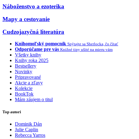
Náboženstvo a ezoterika
Mapy a cestovanie
Cudzojazyčná literatúra
Knihomoľský pomocník
Spýtajte sa Sherlocka, čo čítať
Odporúčame pre vás
Knižné tipy ušité na mieru vám
Všetky knihy
Knihy roka 2025
Bestsellery
Novinky
Pripravované
Akcie a zľavy
Kolekcie
BookTok
Mám záujem o titul
Top autori
Dominik Dán
Julie Caplin
Rebecca Yarros