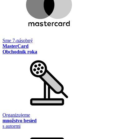
Sme 7-násobný
MasterCard
Obchodník roka
Organizujeme
množstvo besied
s autormi