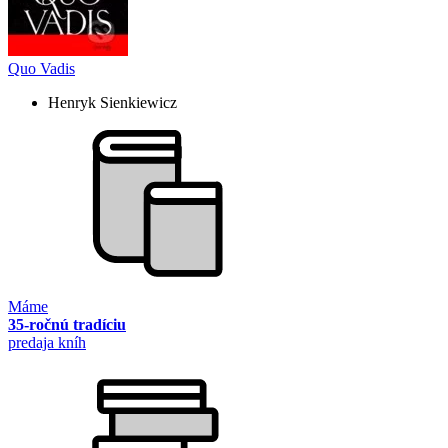
Quo Vadis
Henryk Sienkiewicz
Máme
35-ročnú tradíciu
predaja kníh