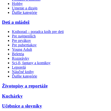
Hobby
Umenie a dizajn
Ďalšie kategórie
Deti a mládež
Knihorad – poradca kníh pre deti
Pre najmenších
Pre prvákov
Pre pubertiakov
Young Adult
Beletria
Rozprávky
Sci-fi, fantasy a komiksy
Leporelá
Náučné knihy
Ďalšie kategórie
Životopisy a reportáže
Kuchárky
Učebnice a slovníky