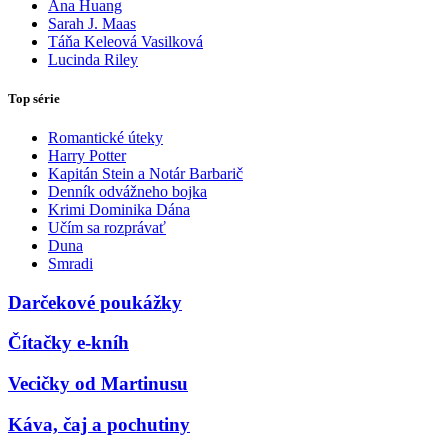
Ana Huang
Sarah J. Maas
Táňa Keleová Vasilková
Lucinda Riley
Top série
Romantické úteky
Harry Potter
Kapitán Stein a Notár Barbarič
Denník odvážneho bojka
Krimi Dominika Dána
Učím sa rozprávať
Duna
Smradi
Darčekové poukážky
Čítačky e-kníh
Vecičky od Martinusu
Káva, čaj a pochutiny