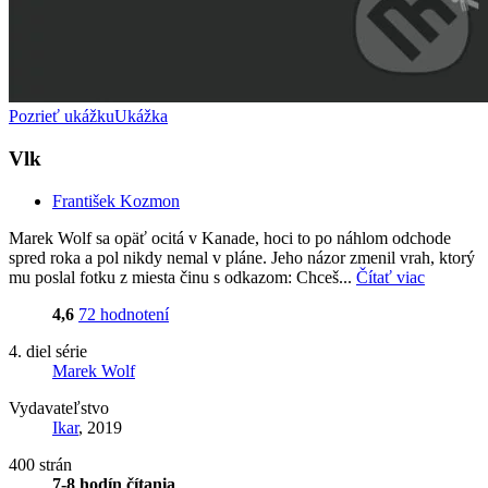
Pozrieť ukážku
Ukážka
Vlk
František Kozmon
Marek Wolf sa opäť ocitá v Kanade, hoci to po náhlom odchode
spred roka a pol nikdy nemal v pláne. Jeho názor zmenil vrah, ktorý
mu poslal fotku z miesta činu s odkazom: Chceš...
Čítať viac
4,6
72 hodnotení
4. diel série
Marek Wolf
Vydavateľstvo
Ikar
, 2019
400 strán
7-8 hodín čítania