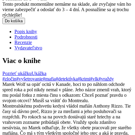
Tento produkt momentálne nemáme na sklade, ale zvyčajne vám ho
vieme zabezpečiť a odoslať do 3 – 4 dní. A posnažíme sa aj trochu
rýchlejšie!
Do košíka
Popis knihy
Podrobnosti
Recenzie
Vydavateľstvo
Viac o knihe
Pozrieť ukážku
Ukážka
#zločin
#vyšetrovanie
#mafia
#detektívka
#krimi
#vlk
#vraždy
Marek Wolf sa opäť ocitá v Kanade, hoci to po náhlom odchode
spred roka a pol nikdy nemal v pláne. Jeho názor zmenil vrah, ktorý
mu poslal fotku z miesta činu s odkazom: Chceš poznať pravdu o
svojom otcovi? Musíš sa vrátiť do Montrealu.
Montrealskému podsvetiu kedysi vládol mafián Anthony Rizzo. Tie
časy sú dávno preč, Rizzo je za mrežami a jeho posluhovači sa
rozpŕchli. Po rokoch sa na povrch dostávajú staré hriechy a na
vrahovom zozname pribúdajú obete. Vraždy spolu zdanlivo
nesúvisia, no Marek odhaľuje, že všetky obete pracovali pre starého
mafiána. Čo má s tým všetkým spoločné jeho otec a aká je pravda,