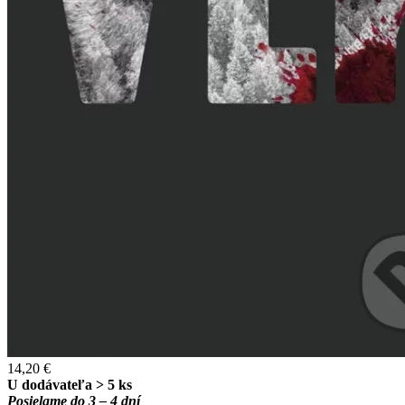
14,20 €
U dodávateľa > 5 ks
Posielame do 3 – 4 dní