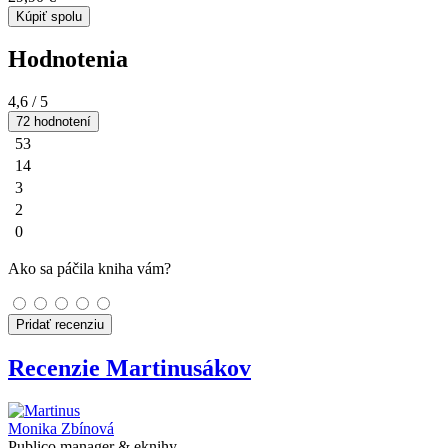
Kúpiť spolu
Hodnotenia
4,6
/ 5
72 hodnotení
53
14
3
2
0
Ako sa páčila kniha vám?
Pridať recenziu
Recenzie Martinusákov
Monika Zbínová
Publico manager & eknihy