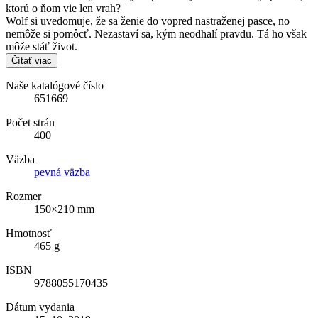
ktorú o ňom vie len vrah?
Wolf si uvedomuje, že sa ženie do vopred nastraženej pasce, no
nemôže si pomôcť. Nezastaví sa, kým neodhalí pravdu. Tá ho však
môže stáť život.
Čítať viac
Naše katalógové číslo
651669
Počet strán
400
Väzba
pevná väzba
Rozmer
150×210 mm
Hmotnosť
465 g
ISBN
9788055170435
Dátum vydania