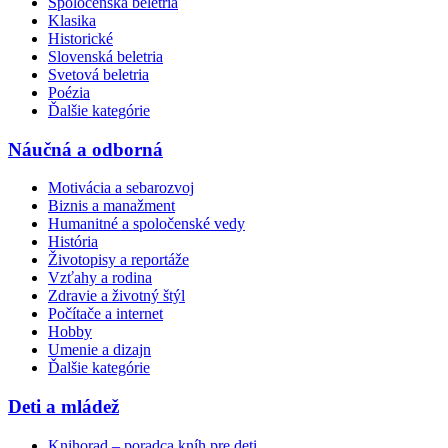
Spoločenská beletria
Klasika
Historické
Slovenská beletria
Svetová beletria
Poézia
Ďalšie kategórie
Náučná a odborná
Motivácia a sebarozvoj
Biznis a manažment
Humanitné a spoločenské vedy
História
Životopisy a reportáže
Vzťahy a rodina
Zdravie a životný štýl
Počítače a internet
Hobby
Umenie a dizajn
Ďalšie kategórie
Deti a mládež
Knihorad – poradca kníh pre deti