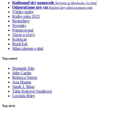
Knihomoľský pomocník
Spýtajte sa Sherlocka, čo čítať
Odporúčame pre vás
Knižné tipy ušité na mieru vám
Všetky knihy
Knihy roka 2025
Bestsellery
Novinky
Pripravované
Akcie a zľavy
Kolekcie
BookTok
Mám záujem o titul
Top autori
Dominik Dán
Julie Caplin
Rebecca Yarros
Ana Huang
Sarah J. Maas
Táňa Keleová Vasilková
Lucinda Riley
Top série