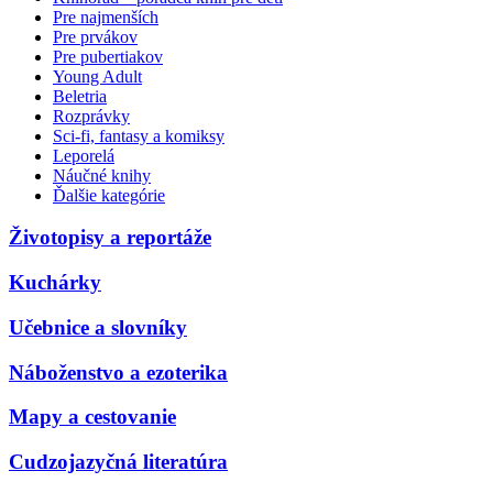
Pre najmenších
Pre prvákov
Pre pubertiakov
Young Adult
Beletria
Rozprávky
Sci-fi, fantasy a komiksy
Leporelá
Náučné knihy
Ďalšie kategórie
Životopisy a reportáže
Kuchárky
Učebnice a slovníky
Náboženstvo a ezoterika
Mapy a cestovanie
Cudzojazyčná literatúra