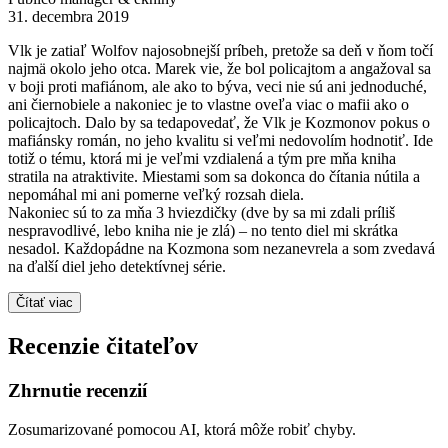
31. decembra 2019
Vlk je zatiaľ Wolfov najosobnejší príbeh, pretože sa deň v ňom točí
najmä okolo jeho otca. Marek vie, že bol policajtom a angažoval sa
v boji proti mafiánom, ale ako to býva, veci nie sú ani jednoduché,
ani čiernobiele a nakoniec je to vlastne oveľa viac o mafii ako o
policajtoch. Dalo by sa tedapovedať, že Vlk je Kozmonov pokus o
mafiánsky román, no jeho kvalitu si veľmi nedovolím hodnotiť. Ide
totiž o tému, ktorá mi je veľmi vzdialená a tým pre mňa kniha
stratila na atraktivite. Miestami som sa dokonca do čítania nútila a
nepomáhal mi ani pomerne veľký rozsah diela.
Nakoniec sú to za mňa 3 hviezdičky (dve by sa mi zdali príliš
nespravodlivé, lebo kniha nie je zlá) – no tento diel mi skrátka
nesadol. Každopádne na Kozmona som nezanevrela a som zvedavá
na ďalší diel jeho detektívnej série.
Čítať viac
Recenzie čitateľov
Zhrnutie recenzií
Zosumarizované pomocou AI, ktorá môže robiť chyby.