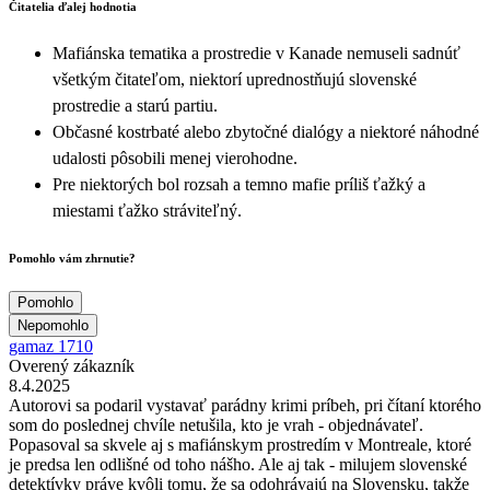
Čitatelia ďalej hodnotia
Mafiánska tematika a prostredie v Kanade nemuseli sadnúť
všetkým čitateľom, niektorí uprednostňujú slovenské
prostredie a starú partiu.
Občasné kostrbaté alebo zbytočné dialógy a niektoré náhodné
udalosti pôsobili menej vierohodne.
Pre niektorých bol rozsah a temno mafie príliš ťažký a
miestami ťažko stráviteľný.
Pomohlo vám zhrnutie?
Pomohlo
Nepomohlo
gamaz 1710
Overený zákazník
8.4.2025
Autorovi sa podaril vystavať parádny krimi príbeh, pri čítaní ktorého
som do poslednej chvíle netušila, kto je vrah - objednávateľ.
Popasoval sa skvele aj s mafiánskym prostredím v Montreale, ktoré
je predsa len odlišné od toho nášho. Ale aj tak - milujem slovenské
detektívky práve kvôli tomu, že sa odohrávajú na Slovensku, takže