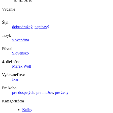
15. 10. 2019
Vydanie
1
Štýl
dobrodružný
,
napínavý
Jazyk
slovenčina
Pôvod
Slovensko
4. diel série
Marek Wolf
Vydavateľstvo
Ikar
Pre koho
pre dospelých
,
pre mužov
,
pre ženy
Kategorizácia
Knihy