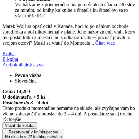
Vychádzame z priemerného údaju o rýchlosti čítania 230 slov
za minútu, od knihy ku knihe a čitateľa ku čitateľovi sa to
však môže líšiť.
Marek Wolf sa opäť ocitá v Kanade, hoci to po náhlom odchode
spred roka a pol nikdy nemal v pláne. Jeho názor zmenil vrah, ktorý
mu poslal fotku z miesta činu s odkazom: Chceš poznať pravdu o
svojom otcovi? Musíš sa vrátiť do Montrealu...
Čítať viac
Kniha
E-kniha
Audiokniha
iný jazyk
Pevná väzba
Slovenčina
Cena:
14,20 €
U dodávateľa > 5 ks
Posielame do 3 – 4 dní
Tento produkt momentálne nemáme na sklade, ale zvyčajne vám ho
vieme zabezpečiť a odoslať do 3 – 4 dní. A posnažíme sa aj trochu
rýchlejšie!
Vložiť do košíka
Rezervovať v kníhkupectve
Na sklade v 22 kníhkupectvách