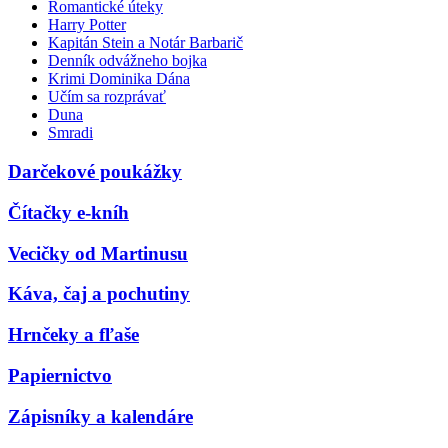
Romantické úteky
Harry Potter
Kapitán Stein a Notár Barbarič
Denník odvážneho bojka
Krimi Dominika Dána
Učím sa rozprávať
Duna
Smradi
Darčekové poukážky
Čítačky e-kníh
Vecičky od Martinusu
Káva, čaj a pochutiny
Hrnčeky a fľaše
Papiernictvo
Zápisníky a kalendáre