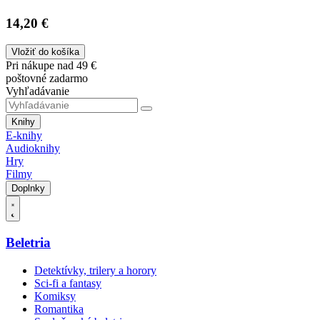
14,20 €
Vložiť do košíka
Pri nákupe nad 49 €
poštovné zadarmo
Vyhľadávanie
Knihy
E-knihy
Audioknihy
Hry
Filmy
Doplnky
Beletria
Detektívky, trilery a horory
Sci-fi a fantasy
Komiksy
Romantika