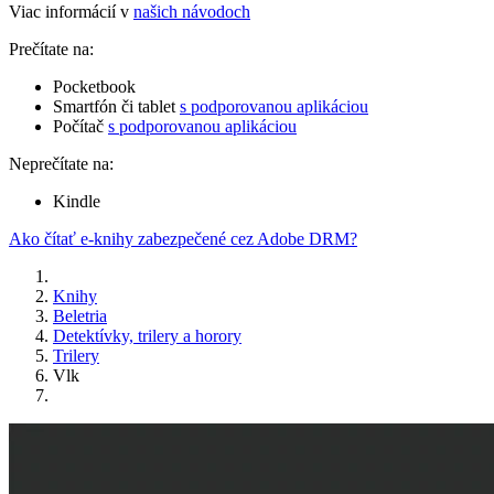
Viac informácií v
našich návodoch
Prečítate na:
Pocketbook
Smartfón či tablet
s podporovanou aplikáciou
Počítač
s podporovanou aplikáciou
Neprečítate na:
Kindle
Ako čítať e-knihy zabezpečené cez Adobe DRM?
Knihy
Beletria
Detektívky, trilery a horory
Trilery
Vlk