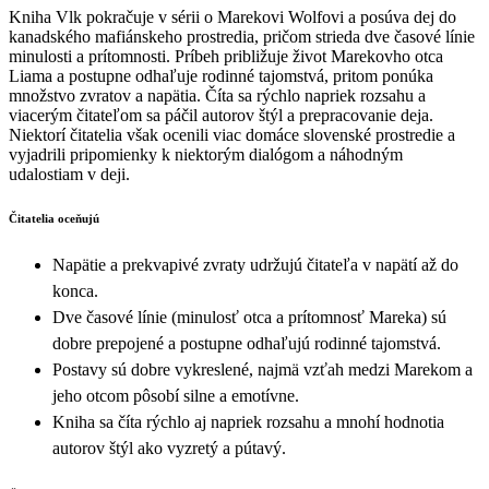
Kniha Vlk pokračuje v sérii o Marekovi Wolfovi a posúva dej do
kanadského mafiánskeho prostredia, pričom strieda dve časové línie
minulosti a prítomnosti. Príbeh približuje život Marekovho otca
Liama a postupne odhaľuje rodinné tajomstvá, pritom ponúka
množstvo zvratov a napätia. Číta sa rýchlo napriek rozsahu a
viacerým čitateľom sa páčil autorov štýl a prepracovanie deja.
Niektorí čitatelia však ocenili viac domáce slovenské prostredie a
vyjadrili pripomienky k niektorým dialógom a náhodným
udalostiam v deji.
Čitatelia oceňujú
Napätie a prekvapivé zvraty udržujú čitateľa v napätí až do
konca.
Dve časové línie (minulosť otca a prítomnosť Mareka) sú
dobre prepojené a postupne odhaľujú rodinné tajomstvá.
Postavy sú dobre vykreslené, najmä vzťah medzi Marekom a
jeho otcom pôsobí silne a emotívne.
Kniha sa číta rýchlo aj napriek rozsahu a mnohí hodnotia
autorov štýl ako vyzretý a pútavý.