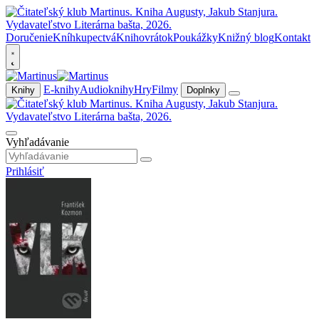
Doručenie
Kníhkupectvá
Knihovrátok
Poukážky
Knižný blog
Kontakt
E-knihy
Audioknihy
Hry
Filmy
Knihy
Doplnky
Vyhľadávanie
Prihlásiť