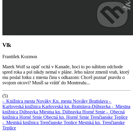
Vlk
František Kozmon
Marek Wolf sa opäť ocitá v Kanade, hoci to po náhlom odchode
spred roka a pol nikdy nemal v pláne. Jeho názor zmenil vrah, ktorý
mu poslal fotku z miesta činu s odkazom: Chceš poznať pravdu o
svojom otcovi? Musíš sa vrátiť do Montrealu...
(5)
-
Knižnica mesta Nováky
Kn. mesta Nováky
Bratislava -
Karloveská knižnica
Karloveská kn.
Bratislava-Dúbravka -
Miestna
knižnica Dúbravka
Miestna kn. Dúbravka
Horné Srnie -
Obecná
knižnica Horné Srnie
Obecná kn. Horné Srnie
Trenčianske Teplice
-
Mestská knižnica Trenčianske Teplice
Mestská kn. Trenčianske
Teplice