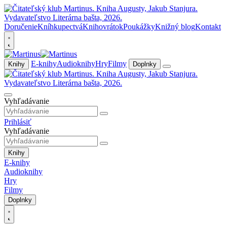
Doručenie
Kníhkupectvá
Knihovrátok
Poukážky
Knižný blog
Kontakt
E-knihy
Audioknihy
Hry
Filmy
Knihy
Doplnky
Vyhľadávanie
Prihlásiť
Vyhľadávanie
Knihy
E-knihy
Audioknihy
Hry
Filmy
Doplnky