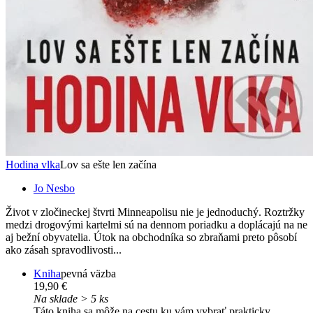
Hodina vlka
Lov sa ešte len začína
Jo Nesbo
Život v zločineckej štvrti Minneapolisu nie je jednoduchý. Roztržky
medzi drogovými kartelmi sú na dennom poriadku a doplácajú na ne
aj bežní obyvatelia. Útok na obchodníka so zbraňami preto pôsobí
ako zásah spravodlivosti...
Kniha
pevná väzba
19,90 €
Na sklade > 5 ks
Táto kniha sa môže na cestu ku vám vybrať prakticky