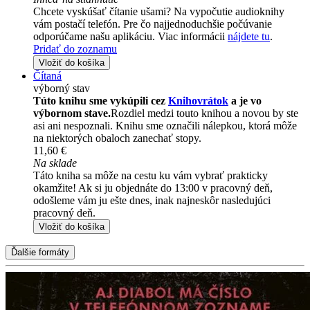
Chcete vyskúšať čítanie ušami? Na vypočutie audioknihy
vám postačí telefón. Pre čo najjednoduchšie počúvanie
odporúčame našu aplikáciu. Viac informácii
nájdete tu
.
Pridať do zoznamu
Vložiť do košíka
Čítaná
výborný stav
Túto knihu sme vykúpili cez
Knihovrátok
a je vo
výbornom stave.
Rozdiel medzi touto knihou a novou by ste
asi ani nespoznali. Knihu sme označili nálepkou, ktorá môže
na niektorých obaloch zanechať stopy.
11,60 €
Na sklade
Táto kniha sa môže na cestu ku vám vybrať prakticky
okamžite! Ak si ju objednáte do 13:00 v pracovný deň,
odošleme vám ju ešte dnes, inak najneskôr nasledujúci
pracovný deň.
Vložiť do košíka
Ďalšie formáty