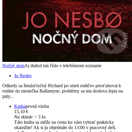
Nočný dom
Aj diabol má číslo v telefónnom zozname
Jo Nesbo
Odkedy sa štrnásťročný Richard po smrti rodičov presťahoval k
rodine do mestečka Ballantyne, problémy sa mu doslova lepia na
päty...
Kniha
pevná väzba
15,10 €
Na sklade > 5 ks
Táto kniha sa môže na cestu ku vám vybrať prakticky
okamžite! Ak si ju objednáte do 13:00 v pracovný deň,