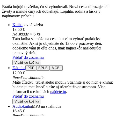
Bratia bojujú o všetko, čo si vybudovali. Nová cesta ohrozuje ich
životy a minulé činy ich dobiehajú. Lojalita, rodina a láska v
napínavom príbehu.
Kniha
pevná väzba
18,50 €
Na sklade > 5 ks
Táto kniha sa môže na cestu ku vám vybrať prakticky
okamžite! Ak si ju objednáte do 13:00 v pracovný deň,
odošleme vám ju ešte dnes, inak najneskôr nasledujúci
pracovný deň.
Pridať do zoznamu
Vložiť do košíka
E-kniha
PDF
EPUB
MOBI
12,90 €
Ihneď na stiahnutie
Máte čítačku, tablet alebo mobil? Stiahnite si do nich e-knihu:
budete ju mať hneď a ešte aj ušetríte život stromom. Viac
informácii o e-knihách
nájdete tu
.
Pridať do zoznamu
Vložiť do košíka
Audiokniha
MP3 na stiahnutie
16,45 €
Ihneď na stiahnutie