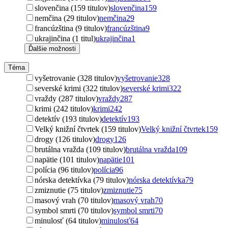
slovenčina (159 titulov)
slovenčina
159
nemčina (29 titulov)
nemčina
29
francúzština (9 titulov)
francúzština
9
ukrajinčina (1 titul)
ukrajinčina
1
Ďalšie možnosti
Téma
vyšetrovanie (328 titulov)
vyšetrovanie
328
severské krimi (322 titulov)
severské krimi
322
vraždy (287 titulov)
vraždy
287
krimi (242 titulov)
krimi
242
detektív (193 titulov)
detektív
193
Velký knižní čtvrtek (159 titulov)
Velký knižní čtvrtek
159
drogy (126 titulov)
drogy
126
brutálna vražda (109 titulov)
brutálna vražda
109
napätie (101 titulov)
napätie
101
polícia (96 titulov)
polícia
96
nórska detektívka (79 titulov)
nórska detektívka
79
zmiznutie (75 titulov)
zmiznutie
75
masový vrah (70 titulov)
masový vrah
70
symbol smrti (70 titulov)
symbol smrti
70
minulosť (64 titulov)
minulosť
64