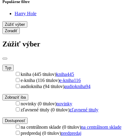
Populárne filtre
Harry Hole
Zúžiť výber
Zoradiť
Zúžiť výber
Typ
kniha (445 titulov)
kniha
445
e-kniha (116 titulov)
e-kniha
116
audiokniha (94 titulov)
audiokniha
94
Zobraziť iba
novinky (0 titulov)
novinky
zľavnené tituly (0 titulov)
zľavnené tituly
Dostupnosť
na centrálnom sklade (0 titulov)
na centrálnom sklade
predpredaj (0 titulov)
predpredaj