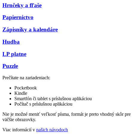
Hrnčeky a fľaše
Papiernictvo
Zápisníky a kalendáre
Hudba
LP platne
Puzzle
Prečítate na zariadeniach:
Pocketbook
Kindle
Smartfón či tablet s príslušnou aplikáciou
Počítač s príslušnou aplikáciou
Nie je možné meniť veľkosť písma, formát je preto vhodný skôr pre
väčšie obrazovky.
Viac informácií v
našich návodoch