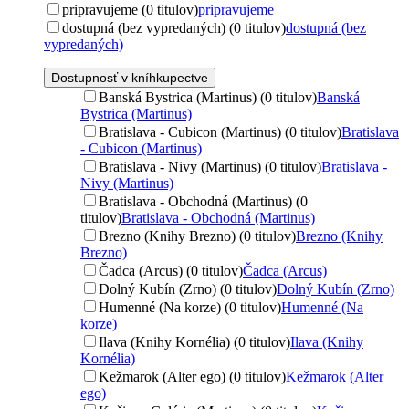
pripravujeme (0 titulov)
pripravujeme
dostupná (bez vypredaných) (0 titulov)
dostupná (bez
vypredaných)
Dostupnosť v kníhkupectve
Banská Bystrica (Martinus) (0 titulov)
Banská
Bystrica (Martinus)
Bratislava - Cubicon (Martinus) (0 titulov)
Bratislava
- Cubicon (Martinus)
Bratislava - Nivy (Martinus) (0 titulov)
Bratislava -
Nivy (Martinus)
Bratislava - Obchodná (Martinus) (0
titulov)
Bratislava - Obchodná (Martinus)
Brezno (Knihy Brezno) (0 titulov)
Brezno (Knihy
Brezno)
Čadca (Arcus) (0 titulov)
Čadca (Arcus)
Dolný Kubín (Zrno) (0 titulov)
Dolný Kubín (Zrno)
Humenné (Na korze) (0 titulov)
Humenné (Na
korze)
Ilava (Knihy Kornélia) (0 titulov)
Ilava (Knihy
Kornélia)
Kežmarok (Alter ego) (0 titulov)
Kežmarok (Alter
ego)