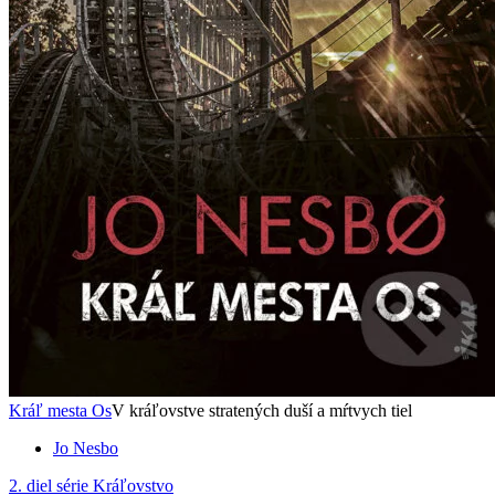
Kráľ mesta Os
V kráľovstve stratených duší a mŕtvych tiel
Jo Nesbo
2. diel série
Kráľovstvo