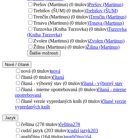
Prešov (Martinus) (0 titulov)
Prešov (Martinus)
Trebišov (ŠUM) (0 titulov)
Trebišov (ŠUM)
Trenčín (Martinus) (0 titulov)
Trenčín (Martinus)
Trnava (Martinus) (0 titulov)
Trnava (Martinus)
Turzovka (Kniha Turzovka) (0 titulov)
Turzovka
(Kniha Turzovka)
Zvolen (Martinus) (0 titulov)
Zvolen (Martinus)
Žilina (Martinus) (0 titulov)
Žilina (Martinus)
Ďalšie možnosti
Nové / čítané
nová (0 titulov)
nová
čítaná (0 titulov)
čítaná
čítaná - výborný stav (0 titulov)
čítaná - výborný stav
čítaná - mierne opotrebovaná (0 titulov)
čítaná - mierne
opotrebovaná
čítané verzie vypredaných kníh (0 titulov)
čítané verzie
vypredaných kníh
Jazyk
čeština (278 titulov)
čeština
278
cudzí jazyk (203 titulov)
cudzí jazyk
203
angličtina (164 titulov)
angličtina
164