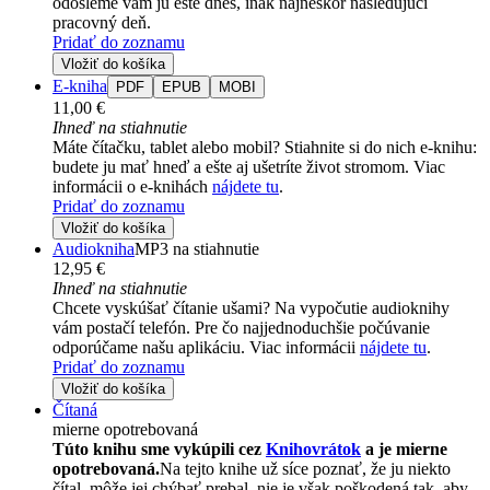
odošleme vám ju ešte dnes, inak najneskôr nasledujúci
pracovný deň.
Pridať do zoznamu
Vložiť do košíka
E-kniha
PDF
EPUB
MOBI
11,00 €
Ihneď na stiahnutie
Máte čítačku, tablet alebo mobil? Stiahnite si do nich e-knihu:
budete ju mať hneď a ešte aj ušetríte život stromom. Viac
informácii o e-knihách
nájdete tu
.
Pridať do zoznamu
Vložiť do košíka
Audiokniha
MP3 na stiahnutie
12,95 €
Ihneď na stiahnutie
Chcete vyskúšať čítanie ušami? Na vypočutie audioknihy
vám postačí telefón. Pre čo najjednoduchšie počúvanie
odporúčame našu aplikáciu. Viac informácii
nájdete tu
.
Pridať do zoznamu
Vložiť do košíka
Čítaná
mierne opotrebovaná
Túto knihu sme vykúpili cez
Knihovrátok
a je mierne
opotrebovaná.
Na tejto knihe už síce poznať, že ju niekto
čítal, môže jej chýbať prebal, nie je však poškodená tak, aby