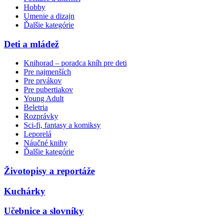
Hobby
Umenie a dizajn
Ďalšie kategórie
Deti a mládež
Knihorad – poradca kníh pre deti
Pre najmenších
Pre prvákov
Pre pubertiakov
Young Adult
Beletria
Rozprávky
Sci-fi, fantasy a komiksy
Leporelá
Náučné knihy
Ďalšie kategórie
Životopisy a reportáže
Kuchárky
Učebnice a slovníky