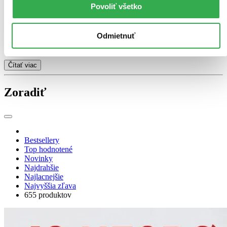
až do poslednej strany. Jeho vorba sa dočkala aj filmových a
Povoliť všetko
seriálových adaptácií. Najznámejšou je hollywoodska verzia
Snehuliaka (2017)
s Michaelom Fassbenderom. Aktuálne pripravuje
Netflix seriál podľa Harryho Holea, ktorý má byť vernejší predlohe
Odmietnuť
a temnejší než film. Prvá séria má vychádzať
z Diablovej hviezdy
,
čo je dramaticky silný základ pre dlhodobú adaptáciu.
Čítať viac
Zoradiť
Bestsellery
Top hodnotené
Novinky
Najdrahšie
Najlacnejšie
Najvyššia zľava
655 produktov