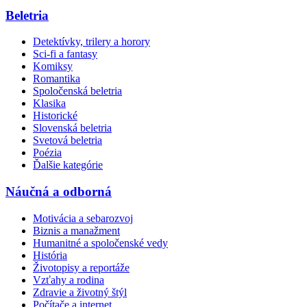
Beletria
Detektívky, trilery a horory
Sci-fi a fantasy
Komiksy
Romantika
Spoločenská beletria
Klasika
Historické
Slovenská beletria
Svetová beletria
Poézia
Ďalšie kategórie
Náučná a odborná
Motivácia a sebarozvoj
Biznis a manažment
Humanitné a spoločenské vedy
História
Životopisy a reportáže
Vzťahy a rodina
Zdravie a životný štýl
Počítače a internet