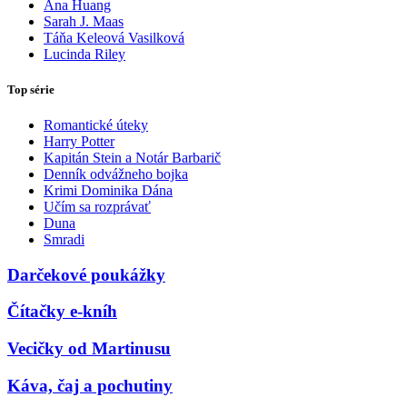
Ana Huang
Sarah J. Maas
Táňa Keleová Vasilková
Lucinda Riley
Top série
Romantické úteky
Harry Potter
Kapitán Stein a Notár Barbarič
Denník odvážneho bojka
Krimi Dominika Dána
Učím sa rozprávať
Duna
Smradi
Darčekové poukážky
Čítačky e-kníh
Vecičky od Martinusu
Káva, čaj a pochutiny