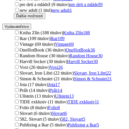
pre deti a mládež (9 titulov)
pre deti a mládež
9
new adult (1 titul)
new adult
1
Ďalšie možnosti
Vydavateľstvo
Kniha Zlín (188 titulov)
Kniha Zlín
188
Ikar (109 titulov)
Ikar
109
Vintage (69 titulov)
Vintage
69
OneHotBook (36 titulov)
OneHotBook
36
Random House (30 titulov)
Random House
30
Harvill Secker (30 titulov)
Harvill Secker
30
Voxi (26 titulov)
Voxi
26
Slovart, Iron Libri (22 titulov)
Slovart, Iron Libri
22
Simon & Schuster (21 titulov)
Simon & Schuster
21
Jota (17 titulov)
Jota
17
Práh (14 titulov)
Práh
14
Ullstein (13 titulov)
Ullstein
13
TIDE exklusiv (11 titulov)
TIDE exklusiv
11
Folio (8 titulov)
Folio
8
Slovart (6 titulov)
Slovart
6
582, Slovart (5 titulov)
582, Slovart
5
Publixing a Ikar (5 titulov)
Publixing a Ikar
5