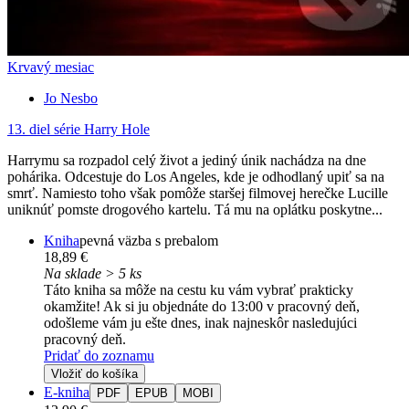
Krvavý mesiac
Jo Nesbo
13. diel série
Harry Hole
Harrymu sa rozpadol celý život a jediný únik nachádza na dne
pohárika. Odcestuje do Los Angeles, kde je odhodlaný upiť sa na
smrť. Namiesto toho však pomôže staršej filmovej herečke Lucille
uniknúť pomste drogového kartelu. Tá mu na oplátku poskytne...
Kniha
pevná väzba s prebalom
18,89 €
Na sklade > 5 ks
Táto kniha sa môže na cestu ku vám vybrať prakticky
okamžite! Ak si ju objednáte do 13:00 v pracovný deň,
odošleme vám ju ešte dnes, inak najneskôr nasledujúci
pracovný deň.
Pridať do zoznamu
Vložiť do košíka
E-kniha
PDF
EPUB
MOBI