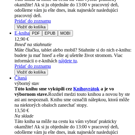
okamžite! Ak si ju objednáte do 13:00 v pracovný deň,
odošleme vám ju ešte dnes, inak najneskôr nasledujúci
pracovný deň.
Pridať do zoznamu
Vložiť do košíka
E-kniha
PDF
EPUB
MOBI
12,90 €
Ihneď na stiahnutie
Máte čítačku, tablet alebo mobil? Stiahnite si do nich e-knihu:
budete ju mať hneď a ešte aj ušetríte život stromom. Viac
informácii o e-knihách
nájdete tu
.
Pridať do zoznamu
Vložiť do košíka
Čítaná
výborný stav
Túto knihu sme vykúpili cez
Knihovrátok
a je vo
výbornom stave.
Rozdiel medzi touto knihou a novou by ste
asi ani nespoznali. Knihu sme označili nálepkou, ktorá môže
na niektorých obaloch zanechať stopy.
13,50 €
Na sklade
Táto kniha sa môže na cestu ku vám vybrať prakticky
okamžite! Ak si ju objednáte do 13:00 v pracovný deň,
odošleme vám ju ešte dnes, inak najneskôr nasledujúci