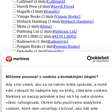
Gallimard (4 tituly)
Gallimard
4
Harvill Press (4 tituly)
Harvill Press
4
Hogarth (3 tituly)
Hogarth
3
Vintage Books (3 tituly)
Vintage Books
3
Hörbuch Hamburg (3 tituly)
Hörbuch Hamburg
3
Moba (2 tituly)
Moba
2
Publixing Ltd (2 tituly)
Publixing Ltd
2
IRON LIBRI (2 tituly)
IRON LIBRI
2
Radioservis (1 titul)
Radioservis
1
Penguin Books (1 titul)
Penguin Books
1
Debolsillo (1 titul)
Debolsillo
1
Knihy na počúvanie (1 titul)
Knihy na počúvanie
1
Knihy do ucha (1 titul)
Knihy do ucha
1
Ďalšie možnosti
Väzba
Môžeme pracovať s cookies a kontaktnými údajmi?
brožovaná väzba (210 titulov)
brožovaná väzba
210
Aby sme vedeli, ako sa na našom webe správate, a mohli
pevná väzba s prebalom (138 titulov)
pevná väzba s
prebalom
138
vám zobraziť tie najlepšie tipy na knihy, zbierame cookies.
pevná väzba (84 titulov)
pevná väzba
84
Niektoré sú naozaj potrebné a bez nich by naša stránka
vôbec nefungovala. Okrem toho používame analytické
Formát
cookies, ktoré nám umožňujú zisťovať, ako náš web
E-kniha: EPUB (111 titulov)
E-kniha: EPUB
111