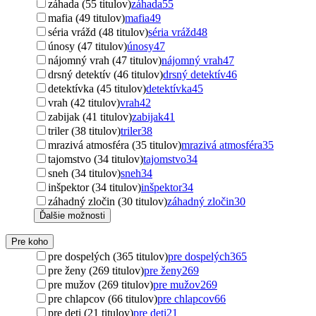
záhada (55 titulov)
záhada
55
mafia (49 titulov)
mafia
49
séria vrážd (48 titulov)
séria vrážd
48
únosy (47 titulov)
únosy
47
nájomný vrah (47 titulov)
nájomný vrah
47
drsný detektív (46 titulov)
drsný detektív
46
detektívka (45 titulov)
detektívka
45
vrah (42 titulov)
vrah
42
zabijak (41 titulov)
zabijak
41
triler (38 titulov)
triler
38
mrazivá atmosféra (35 titulov)
mrazivá atmosféra
35
tajomstvo (34 titulov)
tajomstvo
34
sneh (34 titulov)
sneh
34
inšpektor (34 titulov)
inšpektor
34
záhadný zločin (30 titulov)
záhadný zločin
30
Ďalšie možnosti
Pre koho
pre dospelých (365 titulov)
pre dospelých
365
pre ženy (269 titulov)
pre ženy
269
pre mužov (269 titulov)
pre mužov
269
pre chlapcov (66 titulov)
pre chlapcov
66
pre deti (21 titulov)
pre deti
21