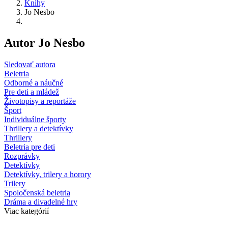
Knihy
Jo Nesbo
Autor Jo Nesbo
Sledovať autora
Beletria
Odborné a náučné
Pre deti a mládež
Životopisy a reportáže
Šport
Individuálne športy
Thrillery a detektívky
Thrillery
Beletria pre deti
Rozprávky
Detektívky
Detektívky, trilery a horory
Trilery
Spoločenská beletria
Dráma a divadelné hry
Viac kategórií