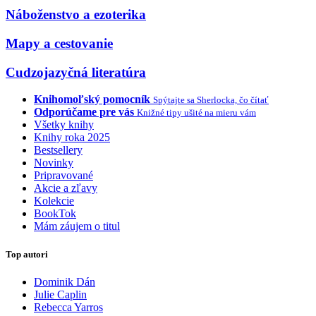
Náboženstvo a ezoterika
Mapy a cestovanie
Cudzojazyčná literatúra
Knihomoľský pomocník
Spýtajte sa Sherlocka, čo čítať
Odporúčame pre vás
Knižné tipy ušité na mieru vám
Všetky knihy
Knihy roka 2025
Bestsellery
Novinky
Pripravované
Akcie a zľavy
Kolekcie
BookTok
Mám záujem o titul
Top autori
Dominik Dán
Julie Caplin
Rebecca Yarros