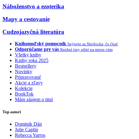
Náboženstvo a ezoterika
Mapy a cestovanie
Cudzojazyčná literatúra
Knihomoľský pomocník
Spýtajte sa Sherlocka, čo čítať
Odporúčame pre vás
Knižné tipy ušité na mieru vám
Všetky knihy
Knihy roka 2025
Bestsellery
Novinky
Pripravované
Akcie a zľavy
Kolekcie
BookTok
Mám záujem o titul
Top autori
Dominik Dán
Julie Caplin
Rebecca Yarros