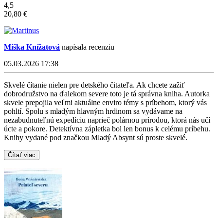
4,5
20,80 €
Miška Knížatová
napísala recenziu
05.03.2026 17:38
Skvelé čítanie nielen pre detského čitateľa. Ak chcete zažiť
dobrodružstvo na ďalekom severe toto je tá správna kniha. Autorka
skvele prepojila veľmi aktuálne enviro témy s príbehom, ktorý vás
pohltí. Spolu s mladým hlavným hrdinom sa vydávame na
nezabudnuteľnú expedíciu naprieč polárnou prírodou, ktorá nás učí
úcte a pokore. Detektívna zápletka bol len bonus k celému príbehu.
Knihy vydané pod značkou Mladý Absynt sú proste skvelé.
Čítať viac