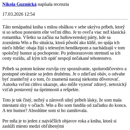
Nikola Guzmická
napísala recenziu
17.03.2026 12:54
Táto nenápadná kniha s milou obálkou v sebe ukrýva príbeh, ktorý
si so sebou ponesiem ešte veľmi dlho. Je to oveľa viac než klasická
romantika. Všetko sa začína na halloweenskej párty, kde sa
zoznámia Win a Bo situácia, ktorá pôsobí ako klišé, no spája ich
niečo hlbšie: obaja žijú s telesným hendikepom a nachádzajú v tom
spoločný humor aj pochopenie. Po jednorazovom stretnutí sa ich
cesty rozídu, až kým ich opäť nespojí nečakané tehotenstvo.
Príbeh sa potom krásne rozvíja cez spoznávanie, spolurodičovstvo a
postupné otváranie sa jeden druhému. Je o zdieľaní obáv, o odvahe
byť zraniteľný a o tom, čo znamená naozaj niekomu dôverovať.
Autorka veľmi citlivo ukazuje, ako môže vyzerať zdravý, netoxický
vzťah postavený na úprimnosti a rešpekte.
Toto je tak čistý, nežný a zároveň silný príbeh lásky, že som mala
miestami slzy v očiach. Win a Bo som fandila od začiatku do konca.
A ten humor? Absolútne som si ho zamilovala.
Pre mňa je to jeden z najväčších objavov roka a kniha, ktorá si
zaslúži miesto medzi obľúbenými