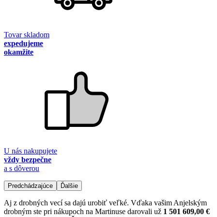
Tovar skladom
expedujeme
okamžite
U nás nakupujete
vždy bezpečne
a s dôverou
Predchádzajúce
Ďalšie
Aj z drobných vecí sa dajú urobiť veľké. Vďaka vašim Anjelským
drobným ste pri nákupoch na Martinuse darovali už
1 501 609,00 €