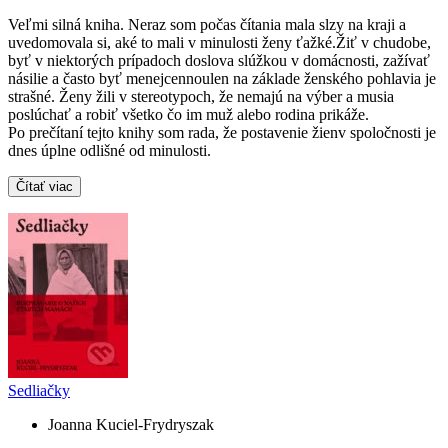
Veľmi silná kniha. Neraz som počas čítania mala slzy na kraji a
uvedomovala si, aké to mali v minulosti ženy ťažké.Žiť v chudobe,
byť v niektorých prípadoch doslova slúžkou v domácnosti, zažívať
násilie a často byť menejcennoulen na základe ženského pohlavia je
strašné. Ženy žili v stereotypoch, že nemajú na výber a musia
poslúchať a robiť všetko čo im muž alebo rodina prikáže.
Po prečítaní tejto knihy som rada, že postavenie žienv spoločnosti je
dnes úplne odlišné od minulosti.
Čítať viac
Sedliačky
Joanna Kuciel-Frydryszak