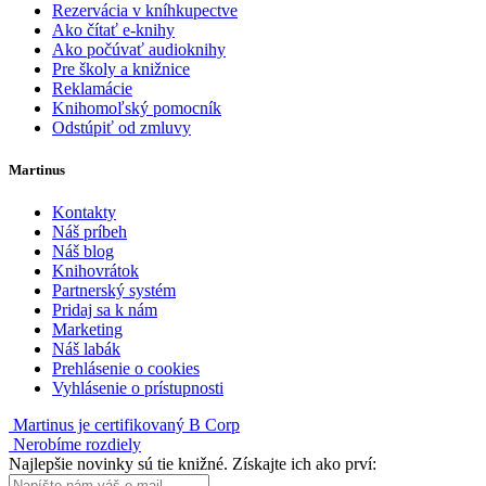
Rezervácia v kníhkupectve
Ako čítať e-knihy
Ako počúvať audioknihy
Pre školy a knižnice
Reklamácie
Knihomoľský pomocník
Odstúpiť od zmluvy
Martinus
Kontakty
Náš príbeh
Náš blog
Knihovrátok
Partnerský systém
Pridaj sa k nám
Marketing
Náš labák
Prehlásenie o cookies
Vyhlásenie o prístupnosti
Martinus je certifikovaný B Corp
Nerobíme rozdiely
Najlepšie novinky sú tie knižné. Získajte ich ako prví: