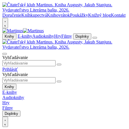
Doručenie
Kníhkupectvá
Knihovrátok
Poukážky
Knižný blog
Kontakt
E-knihy
Audioknihy
Hry
Filmy
Knihy
Doplnky
Vyhľadávanie
Prihlásiť
Vyhľadávanie
Knihy
E-knihy
Audioknihy
Hry
Filmy
Doplnky