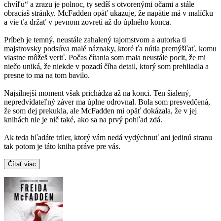
chvíľu“ a zrazu je polnoc, ty sedíš s otvorenými očami a stále
obraciaš stránky. McFadden opäť ukazuje, že napätie má v malíčku
a vie ťa držať v pevnom zovretí až do úplného konca.
Príbeh je temný, neustále zahalený tajomstvom a autorka ti
majstrovsky podsúva malé náznaky, ktoré ťa nútia premýšľať, komu
vlastne môžeš veriť. Počas čítania som mala neustále pocit, že mi
niečo uniká, že niekde v pozadí číha detail, ktorý som prehliadla a
presne to ma na tom bavilo.
Najsilnejší moment však prichádza až na konci. Ten šialený,
nepredvídateľný záver ma úplne odrovnal. Bola som presvedčená,
že som dej prekukla, ale McFadden mi opäť dokázala, že v jej
knihách nie je nič také, ako sa na prvý pohľad zdá.
Ak teda hľadáte triler, ktorý vám nedá vydýchnuť ani jedinú stranu
tak potom je táto kniha práve pre vás.
Čítať viac