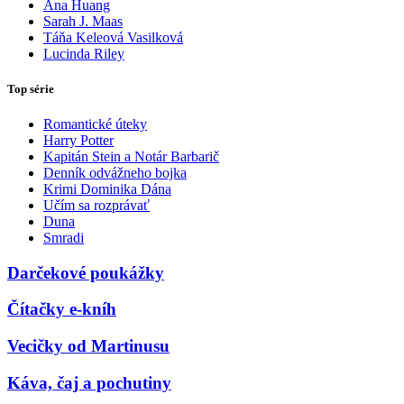
Ana Huang
Sarah J. Maas
Táňa Keleová Vasilková
Lucinda Riley
Top série
Romantické úteky
Harry Potter
Kapitán Stein a Notár Barbarič
Denník odvážneho bojka
Krimi Dominika Dána
Učím sa rozprávať
Duna
Smradi
Darčekové poukážky
Čítačky e-kníh
Vecičky od Martinusu
Káva, čaj a pochutiny