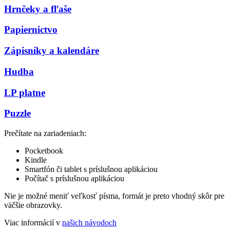
Hrnčeky a fľaše
Papiernictvo
Zápisníky a kalendáre
Hudba
LP platne
Puzzle
Prečítate na zariadeniach:
Pocketbook
Kindle
Smartfón či tablet s príslušnou aplikáciou
Počítač s príslušnou aplikáciou
Nie je možné meniť veľkosť písma, formát je preto vhodný skôr pre
väčšie obrazovky.
Viac informácií v
našich návodoch