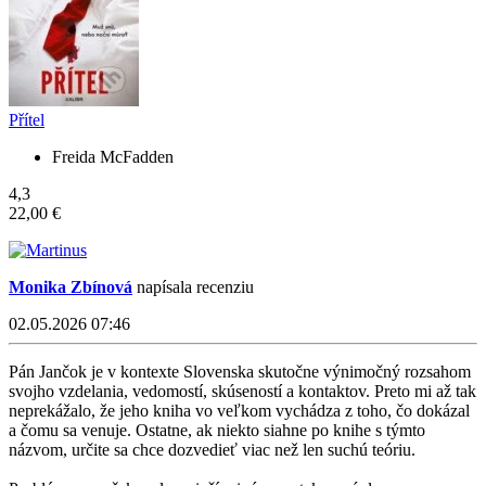
Přítel
Freida McFadden
4,3
22,00 €
Monika Zbínová
napísala recenziu
02.05.2026 07:46
Pán Jančok je v kontexte Slovenska skutočne výnimočný rozsahom
svojho vzdelania, vedomostí, skúseností a kontaktov. Preto mi až tak
neprekážalo, že jeho kniha vo veľkom vychádza z toho, čo dokázal
a čomu sa venuje. Ostatne, ak niekto siahne po knihe s týmto
názvom, určite sa chce dozvedieť viac než len suchú teóriu.