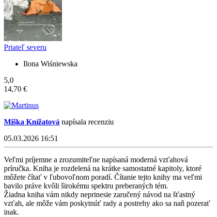
Priateľ severu
Ilona Wiśniewska
5,0
14,70 €
Miška Knížatová
napísala recenziu
05.03.2026 16:51
Veľmi príjemne a zrozumiteľne napísaná moderná vzťahová
príručka. Kniha je rozdelená na krátke samostatné kapitoly, ktoré
môžete čítať v ľubovoľnom poradí. Čítanie tejto knihy ma veľmi
bavilo práve kvôli širokému spektru preberaných tém.
Žiadna kniha vám nikdy neprinesie zaručený návod na šťastný
vzťah, ale môže vám poskytnúť rady a postrehy ako sa naň pozerať
inak.