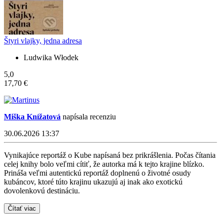
Štyri vlajky, jedna adresa
Ludwika Włodek
5,0
17,70 €
Miška Knížatová
napísala recenziu
30.06.2026 13:37
Vynikajúce reportáž o Kube napísaná bez prikrášlenia. Počas čítania
celej knihy bolo veľmi cítiť, že autorka má k tejto krajine blízko.
Prináša veľmi autentickú reportáž doplnenú o životné osudy
kubáncov, ktoré túto krajinu ukazujú aj inak ako exotickú
dovolenkovú destináciu.
Čítať viac