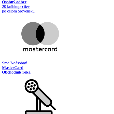
Osobný odber
20 kníhkupectiev
po celom Slovensku
Sme 7-násobný
MasterCard
Obchodník roka