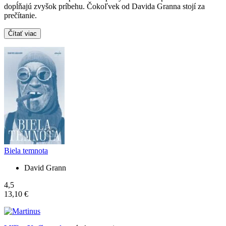
dopĺňajú zvyšok príbehu. Čokoľvek od Davida Granna stojí za
prečítanie.
Čítať viac
Biela temnota
David Grann
4,5
13,10 €