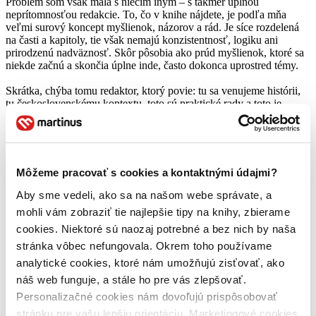
Problém som však mala s niečím iným – s takmer úplnou
neprítomnosťou redakcie. To, čo v knihe nájdete, je podľa mňa
veľmi surový koncept myšlienok, názorov a rád. Je síce rozdelená
na časti a kapitoly, tie však nemajú konzistentnosť, logiku ani
prirodzenú nadväznosť. Skôr pôsobia ako prúd myšlienok, ktoré sa
niekde začnú a skončia úplne inde, často dokonca uprostred témy.
Skrátka, chýba tomu redaktor, ktorý povie: tu sa venujeme histórii,
tu československému kontextu, toto sú praktické rady a toto je
filozofia. Každá kapitola by mala mať nejaké východisko a záver, a
pomedzi to sa pokojne môžu preplietať príklady zo života, veď tie
sú často skutočne zaujímavé a pre bežného človeka až exotické. Ale
uberme tam, kde uvádzanie vlastných privilégií, navyše opakované,
neprináša žiadnu pridanú hodnotu.
Môžeme pracovať s cookies a kontaktnými údajmi?
Etiketa je súbor pravidiel, ako sa veci majú robiť. Podobné pravidlá,
Aby sme vedeli, ako sa na našom webe správate, a
štruktúra a miera platia aj vo svete vydávania kníh a oplatí sa ich
mohli vám zobraziť tie najlepšie tipy na knihy, zbierame
dodržiavať. Odporúčam to skutočne v dobrom, pretože téma aj
cookies. Niektoré sú naozaj potrebné a bez nich by naša
autorove skúsenosti majú potenciál a rada by som si od neho
prečítala niečo ucelenejšie.
stránka vôbec nefungovala. Okrem toho používame
analytické cookies, ktoré nám umožňujú zisťovať, ako
Čítať viac
náš web funguje, a stále ho pre vás zlepšovať.
Personalizačné cookies nám dovoľujú prispôsobovať
stránku pre vašu lepšiu orientáciu. Marketingové cookies