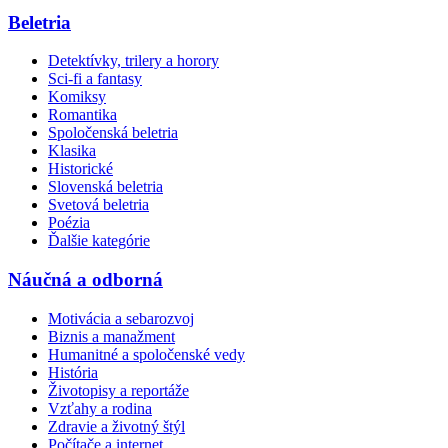
Beletria
Detektívky, trilery a horory
Sci-fi a fantasy
Komiksy
Romantika
Spoločenská beletria
Klasika
Historické
Slovenská beletria
Svetová beletria
Poézia
Ďalšie kategórie
Náučná a odborná
Motivácia a sebarozvoj
Biznis a manažment
Humanitné a spoločenské vedy
História
Životopisy a reportáže
Vzťahy a rodina
Zdravie a životný štýl
Počítače a internet