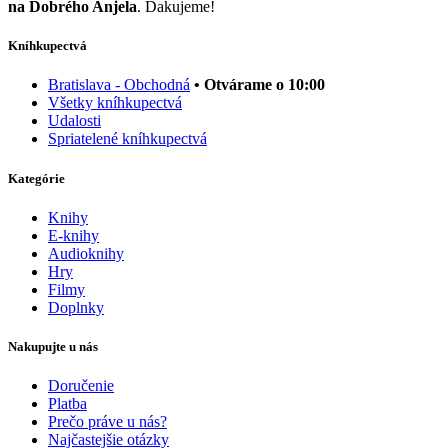
na Dobrého Anjela
. Ďakujeme!
Kníhkupectvá
Bratislava - Obchodná
• Otvárame o 10:00
Všetky kníhkupectvá
Udalosti
Spriatelené kníhkupectvá
Kategórie
Knihy
E-knihy
Audioknihy
Hry
Filmy
Doplnky
Nakupujte u nás
Doručenie
Platba
Prečo práve u nás?
Najčastejšie otázky