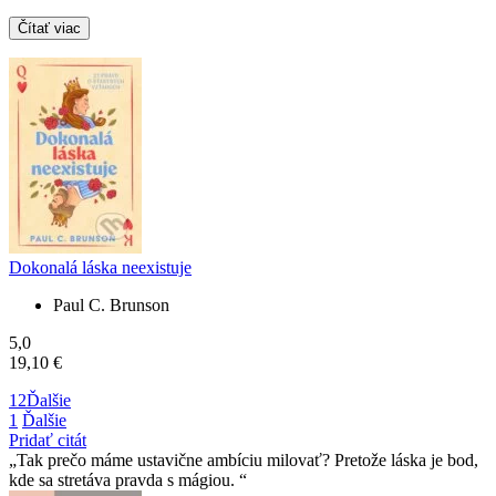
Čítať viac
Dokonalá láska neexistuje
Paul C. Brunson
5,0
19,10 €
1
2
Ďalšie
1
Ďalšie
Pridať citát
Tak prečo máme ustavične ambíciu milovať? Pretože láska je bod,
kde sa stretáva pravda s mágiou.