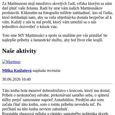
Za Martinusom stojí množstvo skvelých ľudí, vďaka ktorým sa nám
darí plniť vaše želania. Radi by sme vám našich Martinusákov
predstavili. Kliknutím na fotografiu môžete nahliadnuť, kto sú ľudia,
ktorí dohliadajú nato, aby sa vaša objednávka dostala bezpečne až k
vám. Každý z nás tu má profil, ktorý vám umožní sa o nás
jednotlivo dozvedieť o kúsok viac.
Toto sme MY Martinusáci a spolu sa snažíme pre vás prinášať tie
najlepšie príbehy a fantastické služby, aby bol život ešte krajší.
Naše aktivity
Miška Knížatová
napísala recenziu
30.06.2026 16:40
Táto kniha bola mrazivé dobrodružstvo s koncom, ktorý ma dostal.
Príbeh o neskutočnej odvahe, prekonávaní samého seba, o splnení
túžby prejsť samostatne naprieč Antarktídou. Predtým ako som
začala čítať túto knihu, som o tomto príbehu nevedela nič. Po
prečítaní na túto knihu neviem zabudnúť.
Rozsiahla obrazová príloha a zápisky samotného polárnika skvele