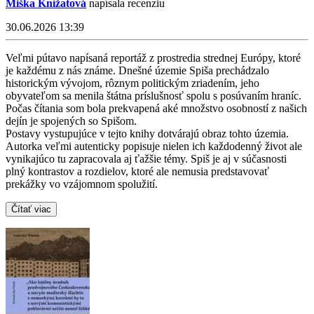
Miška Knížatová
napísala recenziu
30.06.2026 13:39
Veľmi pútavo napísaná reportáž z prostredia strednej Európy, ktoré
je každému z nás známe. Dnešné územie Spiša prechádzalo
historickým vývojom, rôznym politickým zriadením, jeho
obyvateľom sa menila štátna príslušnosť spolu s posúvaním hraníc.
Počas čítania som bola prekvapená aké množstvo osobností z našich
dejín je spojených so Spišom.
Postavy vystupujúce v tejto knihy dotvárajú obraz tohto územia.
Autorka veľmi autenticky popisuje nielen ich každodenný život ale
vynikajúco tu zapracovala aj ťažšie témy. Spiš je aj v súčasnosti
plný kontrastov a rozdielov, ktoré ale nemusia predstavovať
prekážky vo vzájomnom spolužití.
Čítať viac