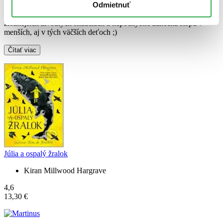
Odmietnuť
som cítila lásku, ktorej je príbeh plný, a morský vánok, ktorý tam
postavy neustále sprevádza. Poskytuje priestor na rozhovor o
zložitejších životných situáciách a nepochybne zanechá stopu v
menších, aj v tých väčších deťoch ;)
Čítať viac
Júlia a ospalý žralok
Kiran Millwood Hargrave
4,6
13,30 €