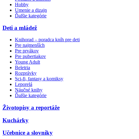
Hobby
Umenie a dizajn
Ďalšie kategórie
Deti a mládež
Knihorad – poradca kníh pre deti
Pre najmenších
Pre prvákov
Pre pubertiakov
Young Adult
Beletria
Rozprávky
Sci-fi, fantasy a komiksy
Leporelá
Náučné knihy
Ďalšie kategórie
Životopisy a reportáže
Kuchárky
Učebnice a slovníky