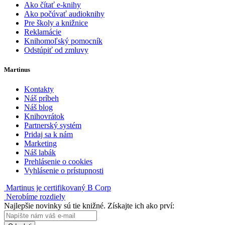
Ako čítať e-knihy
Ako počúvať audioknihy
Pre školy a knižnice
Reklamácie
Knihomoľský pomocník
Odstúpiť od zmluvy
Martinus
Kontakty
Náš príbeh
Náš blog
Knihovrátok
Partnerský systém
Pridaj sa k nám
Marketing
Náš labák
Prehlásenie o cookies
Vyhlásenie o prístupnosti
Martinus je certifikovaný B Corp
Nerobíme rozdiely
Najlepšie novinky sú tie knižné. Získajte ich ako prví: