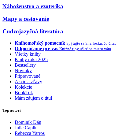
Náboženstvo a ezoterika
Mapy a cestovanie
Cudzojazyčná literatúra
Knihomoľský pomocník
Spýtajte sa Sherlocka, čo čítať
Odporúčame pre vás
Knižné tipy ušité na mieru vám
Všetky knihy
Knihy roka 2025
Bestsellery
Novinky
Pripravované
Akcie a zľavy
Kolekcie
BookTok
Mám záujem o titul
Top autori
Dominik Dán
Julie Caplin
Rebecca Yarros