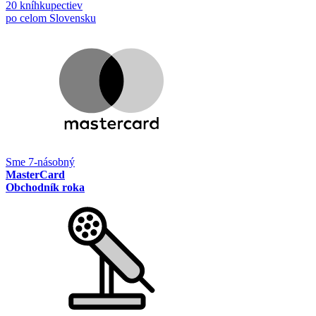
20 kníhkupectiev
po celom Slovensku
Sme 7-násobný
MasterCard
Obchodník roka