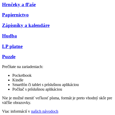
Hrnčeky a fľaše
Papiernictvo
Zápisníky a kalendáre
Hudba
LP platne
Puzzle
Prečítate na zariadeniach:
Pocketbook
Kindle
Smartfón či tablet s príslušnou aplikáciou
Počítač s príslušnou aplikáciou
Nie je možné meniť veľkosť písma, formát je preto vhodný skôr pre
väčšie obrazovky.
Viac informácií v
našich návodoch