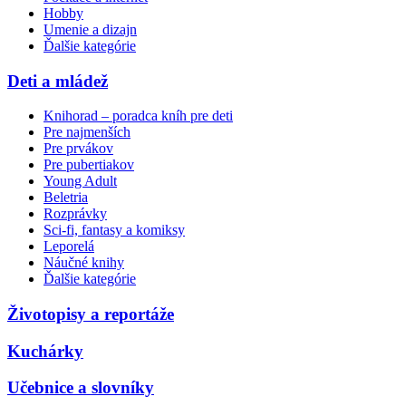
Hobby
Umenie a dizajn
Ďalšie kategórie
Deti a mládež
Knihorad – poradca kníh pre deti
Pre najmenších
Pre prvákov
Pre pubertiakov
Young Adult
Beletria
Rozprávky
Sci-fi, fantasy a komiksy
Leporelá
Náučné knihy
Ďalšie kategórie
Životopisy a reportáže
Kuchárky
Učebnice a slovníky