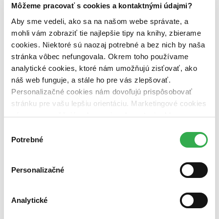
Môžeme pracovať s cookies a kontaktnými údajmi?
Držte si prehľad o svojich obľúbených knihách
Aby sme vedeli, ako sa na našom webe správate, a
Knihomoľská úroveň
mohli vám zobraziť tie najlepšie tipy na knihy, zbierame
cookies. Niektoré sú naozaj potrebné a bez nich by naša
stránka vôbec nefungovala. Okrem toho používame
analytické cookies, ktoré nám umožňujú zisťovať, ako
náš web funguje, a stále ho pre vás zlepšovať.
Personalizačné cookies nám dovoľujú prispôsobovať
stránku pre vašu lepšiu orientáciu. Marketingové cookies
nám zas umožňujú zobrazenie relevantnej reklamy.
Niektoré údaje zdieľame aj s tretími stranami. Veľmi by
Výber
nám pomohlo, keby sme mohli používať všetky tieto
Potrebné
súhlasu
cookies. Ďakujeme!
Personalizačné
Sledujte ako utešene rastie vaša knihomoľská úroveň
Analytické
Zdieľanie profilu