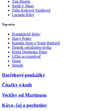
Ana Huang
Sarah J. Maas
Táňa Keleová Vasilková
Lucinda Riley
Top série
Romantické úteky
Harry Potter
Kapitán Stein a Notár Barbarič
Denník odvážneho bojka
Krimi Dominika Dána
Učím sa rozprávať
Duna
Smradi
Darčekové poukážky
Čítačky e-kníh
Vecičky od Martinusu
Káva, čaj a pochutiny