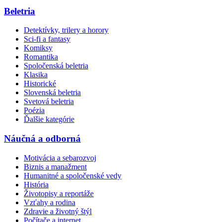
Beletria
Detektívky, trilery a horory
Sci-fi a fantasy
Komiksy
Romantika
Spoločenská beletria
Klasika
Historické
Slovenská beletria
Svetová beletria
Poézia
Ďalšie kategórie
Náučná a odborná
Motivácia a sebarozvoj
Biznis a manažment
Humanitné a spoločenské vedy
História
Životopisy a reportáže
Vzťahy a rodina
Zdravie a životný štýl
Počítače a internet