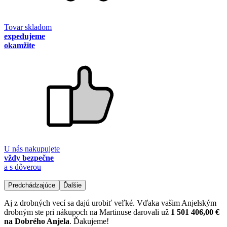
Tovar skladom
expedujeme
okamžite
U nás nakupujete
vždy bezpečne
a s dôverou
Predchádzajúce
Ďalšie
Aj z drobných vecí sa dajú urobiť veľké. Vďaka vašim Anjelským
drobným ste pri nákupoch na Martinuse darovali už
1 501 406,00 €
na Dobrého Anjela
. Ďakujeme!