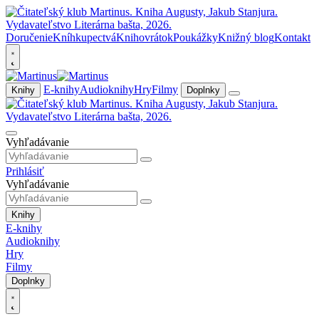
Doručenie
Kníhkupectvá
Knihovrátok
Poukážky
Knižný blog
Kontakt
E-knihy
Audioknihy
Hry
Filmy
Knihy
Doplnky
Vyhľadávanie
Prihlásiť
Vyhľadávanie
Knihy
E-knihy
Audioknihy
Hry
Filmy
Doplnky