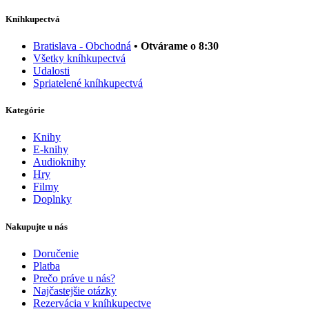
Kníhkupectvá
Bratislava - Obchodná
• Otvárame o 8:30
Všetky kníhkupectvá
Udalosti
Spriatelené kníhkupectvá
Kategórie
Knihy
E-knihy
Audioknihy
Hry
Filmy
Doplnky
Nakupujte u nás
Doručenie
Platba
Prečo práve u nás?
Najčastejšie otázky
Rezervácia v kníhkupectve