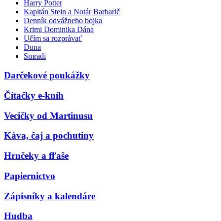
Harry Potter
Kapitán Stein a Notár Barbarič
Denník odvážneho bojka
Krimi Dominika Dána
Učím sa rozprávať
Duna
Smradi
Darčekové poukážky
Čítačky e-kníh
Vecičky od Martinusu
Káva, čaj a pochutiny
Hrnčeky a fľaše
Papiernictvo
Zápisníky a kalendáre
Hudba