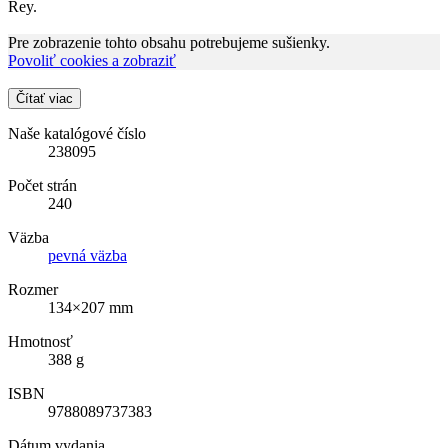
Rey.
Pre zobrazenie tohto obsahu potrebujeme sušienky.
Povoliť cookies a zobraziť
Čítať viac
Naše katalógové číslo
238095
Počet strán
240
Väzba
pevná väzba
Rozmer
134×207 mm
Hmotnosť
388 g
ISBN
9788089737383
Dátum vydania