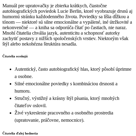
Manuál pre upratovačky je zbierka krátkych, čiastočne
autobiografických poviedok Lucie Berlin, ktoré vyobrazuje drsnú aj
humornú stránku každodenného života. Poviedky sa líšia dĺžkou a
tónom — niektoré sú silne emocionálne a vypálené, iné útržkovité a
nekonvenčné — a kniha sa odporúča čítať po častiach, nie naraz.
Mnohí čitatelia chvália jazyk, autenticitu a schopnosť autorky
zachytiť postavy z nižších spoločenských vrstiev. Niektorým však
štýl alebo nekohézna štruktúra nesadla.
Čitatelia oceňujú
Autentický, často autobiografický hlas, ktorý pôsobí úprimne
a osobne.
Silné emocionálne poviedky s kombináciou drsnosti a
humoru.
Stručný, výstižný a krásny štýl písania, ktorý mnohých
čitateľov oslovil.
Živé vykreslenie pracovného a osobného prostredia
(upratovanie, práčovne, nemocnice).
Čitatelia ďalej hodnotia