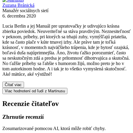
Zuzana Bránická
Manažér sociálnych sietí
6. decembra 2020
Lucia Berlin a jej Manuál pre upratovačky je udivujúco krásna
zbierka poviedok. Neuveriteľné sa stáva pravdivým. Neznesiteľnosť
v peknom, príbehy, pri ktorých sa trhajú zuby, vymýšľajú priatelia,
kde sa často plače v kúte tmavej izby. Ale práve tam je toľká
krásnosť, v momentoch najväčšieho trápenia, kde je bytosť ozajská,
boľavá duša najúprimnejšia. Áno, životu ťažko porozumieť, často
sa neskutočným zdá a predsa je prítomnosť dlhotrvajúca a skutočná.
No ťažšie príbehy sa ľahšie s humorom žijú, možno preto je ho v
tom autorkinom hodne. A i tak je to všetko vymyslená skutočnosť.
Aké mätúce, aké výstižné!
Čítať viac
Viac hodnotení od ľudí z Martinusu
Recenzie čitateľov
Zhrnutie recenzií
Zosumarizované pomocou AI, ktorá môže robiť chyby.