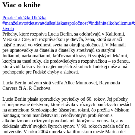
Viac o knihe
Pozrieť ukážku
Ukážka
#manželstvo
#detstva
#duše
#láska
#spoločnosť
#indiáni
#alkoholizmus
#
života
Príbehy, ktoré rozpráva Lucia Berlin, sa odohrávajú v Kalifornii,
Mexiku a Čile, ich rozprávačkou je dievča, žena, ktorá sa snaží
nájsť zmysel vo všednosti sveta na okraji spoločnosti. V Manuáli
pre upratovačky sa čitatelia a čitateľky stretávajú so starými
Indiánmi, narkomafiánmi, kráľovnami krásy či svojskými lekármi,
ktorým sa trasú ruky, ale predovšetkým s rozprávačkou – so ženou,
ktorá vidí krásu v tých najtemnejších zákutiach ľudskej duše a má
pochopenie pre ľudské chyby a slabosti.
Lucia Berlin právom stojí vedľa Alice Munroovej, Raymonda
Carvera či A. P. Čechova.
Lucia Berlin písala sporadicky poviedky od 60. rokov. Jej príbehy
sú inšpirované detstvom, ktoré strávila v rôznych baníckych mestách
na americkom Stredozápade; úžasnými rokmi, čo prežila v čilskom
Santiagu; tromi manželstvami; celoživotným problémom s
alkoholizmom a rôznymi povolaniami, ktorým sa venovala, aby
dokázala uživiť svojich štyroch synov. V 90. rokoch začala učiť na
univerzite. V roku 2004 umrela v kalifornskom meste Marina del