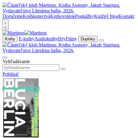
Doručenie
Kníhkupectvá
Knihovrátok
Poukážky
Knižný blog
Kontakt
E-knihy
Audioknihy
Hry
Filmy
Knihy
Doplnky
Vyhľadávanie
Prihlásiť