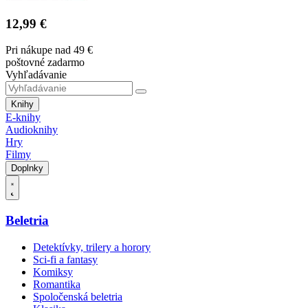
12,99 €
Pri nákupe nad 49 €
poštovné zadarmo
Vyhľadávanie
Knihy
E-knihy
Audioknihy
Hry
Filmy
Doplnky
Beletria
Detektívky, trilery a horory
Sci-fi a fantasy
Komiksy
Romantika
Spoločenská beletria