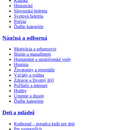
Klasika
Historické
Slovenská beletria
Svetová beletria
Poézia
Ďalšie kategórie
Náučná a odborná
Motivácia a sebarozvoj
Biznis a manažment
Humanitné a spoločenské vedy
História
Životopisy a reportáže
Vzťahy a rodina
Zdravie a životný štýl
Počítače a internet
Hobby
Umenie a dizajn
Ďalšie kategórie
Deti a mládež
Knihorad – poradca kníh pre deti
Pre najmenších