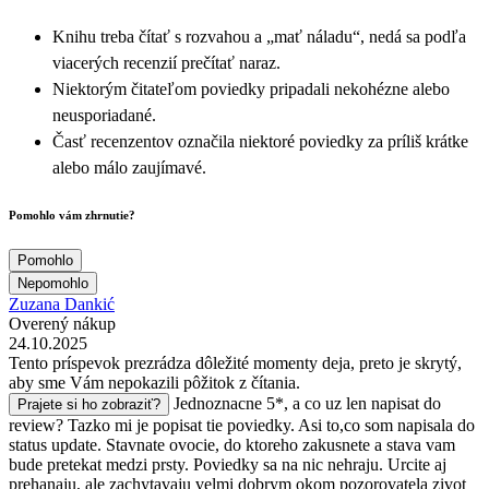
Knihu treba čítať s rozvahou a „mať náladu“, nedá sa podľa
viacerých recenzií prečítať naraz.
Niektorým čitateľom poviedky pripadali nekohézne alebo
neusporiadané.
Časť recenzentov označila niektoré poviedky za príliš krátke
alebo málo zaujímavé.
Pomohlo vám zhrnutie?
Pomohlo
Nepomohlo
Zuzana Dankić
Overený nákup
24.10.2025
Tento príspevok prezrádza dôležité momenty deja, preto je skrytý,
aby sme Vám nepokazili pôžitok z čítania.
Jednoznacne 5*, a co uz len napisat do
Prajete si ho zobraziť?
review? Tazko mi je popisat tie poviedky. Asi to,co som napisala do
status update. Stavnate ovocie, do ktoreho zakusnete a stava vam
bude pretekat medzi prsty. Poviedky sa na nic nehraju. Urcite aj
prehanaju, ale zachytavaju velmi dobrym okom pozorovatela zivot