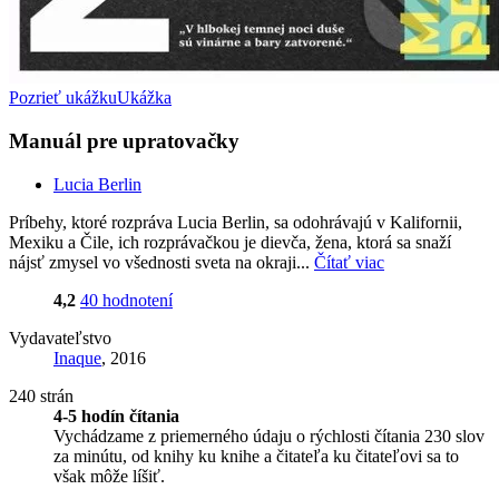
Pozrieť ukážku
Ukážka
Manuál pre upratovačky
Lucia Berlin
Príbehy, ktoré rozpráva Lucia Berlin, sa odohrávajú v Kalifornii,
Mexiku a Čile, ich rozprávačkou je dievča, žena, ktorá sa snaží
nájsť zmysel vo všednosti sveta na okraji...
Čítať viac
4,2
40 hodnotení
Vydavateľstvo
Inaque
, 2016
240 strán
4-5 hodín čítania
Vychádzame z priemerného údaju o rýchlosti čítania 230 slov
za minútu, od knihy ku knihe a čitateľa ku čitateľovi sa to
však môže líšiť.