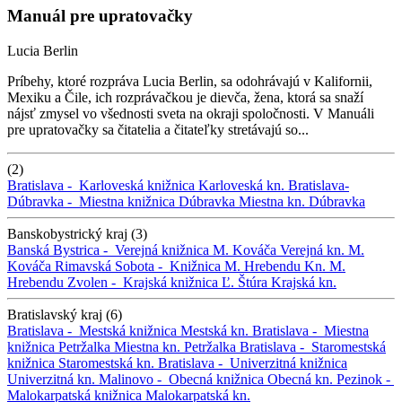
Manuál pre upratovačky
Lucia Berlin
Príbehy, ktoré rozpráva Lucia Berlin, sa odohrávajú v Kalifornii,
Mexiku a Čile, ich rozprávačkou je dievča, žena, ktorá sa snaží
nájsť zmysel vo všednosti sveta na okraji spoločnosti. V Manuáli
pre upratovačky sa čitatelia a čitateľky stretávajú so...
(2)
Bratislava -
Karloveská knižnica
Karloveská kn.
Bratislava-
Dúbravka -
Miestna knižnica Dúbravka
Miestna kn. Dúbravka
Banskobystrický kraj (3)
Banská Bystrica -
Verejná knižnica M. Kováča
Verejná kn. M.
Kováča
Rimavská Sobota -
Knižnica M. Hrebendu
Kn. M.
Hrebendu
Zvolen -
Krajská knižnica Ľ. Štúra
Krajská kn.
Bratislavský kraj (6)
Bratislava -
Mestská knižnica
Mestská kn.
Bratislava -
Miestna
knižnica Petržalka
Miestna kn. Petržalka
Bratislava -
Staromestská
knižnica
Staromestská kn.
Bratislava -
Univerzitná knižnica
Univerzitná kn.
Malinovo -
Obecná knižnica
Obecná kn.
Pezinok -
Malokarpatská knižnica
Malokarpatská kn.