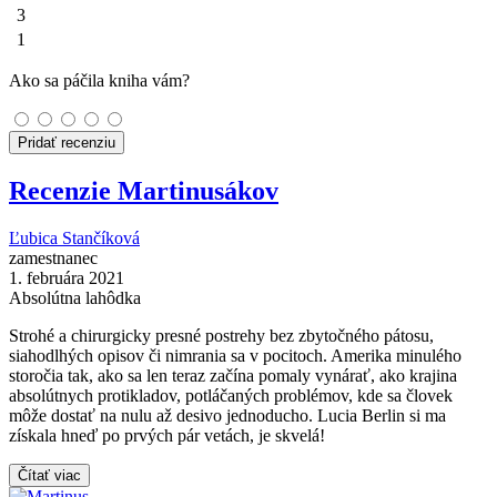
3
1
Ako sa páčila kniha vám?
Pridať recenziu
Recenzie Martinusákov
Ľubica Stančíková
zamestnanec
1. februára 2021
Absolútna lahôdka
Strohé a chirurgicky presné postrehy bez zbytočného pátosu,
siahodlhých opisov či nimrania sa v pocitoch. Amerika minulého
storočia tak, ako sa len teraz začína pomaly vynárať, ako krajina
absolútnych protikladov, potláčaných problémov, kde sa človek
môže dostať na nulu až desivo jednoducho. Lucia Berlin si ma
získala hneď po prvých pár vetách, je skvelá!
Čítať viac