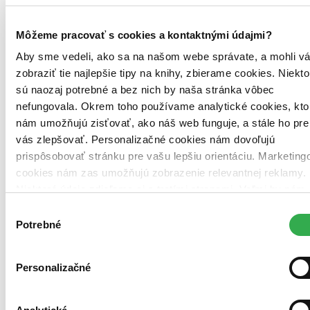
Dolný Kubín -
Oravská knižnica A. Habovštiaka
Oravská kn. A.
Habovštiaka
Kysucké Nové Mesto -
Mestská knižnica
Mestská kn.
Martin -
Turčianska knižnica
Turčianska kn.
Žilina -
Krajská
Môžeme pracovať s cookies a kontaktnými údajmi?
knižnica
Krajská kn.
Aby sme vedeli, ako sa na našom webe správate, a mohli v
Zdroj informácií:
Infogate.sk
. Údaje hovoria o tom, že kniha je v
zobraziť tie najlepšie tipy na knihy, zbierame cookies. Niekto
evidencii danej knižnice, môže však už byť aktuálne požičaná. Tu
sú naozaj potrebné a bez nich by naša stránka vôbec
nájdete
zoznam všetkých viac ako 200 slovenských knižníc
, o
nefungovala. Okrem toho používame analytické cookies, kto
ktorých máme údaje.
nám umožňujú zisťovať, ako náš web funguje, a stále ho pre
Ďalšie knižné vydania (2)
vás zlepšovať. Personalizačné cookies nám dovoľujú
prispôsobovať stránku pre vašu lepšiu orientáciu. Marketing
cookies nám zas umožňujú zobrazenie relevantnej reklamy.
Niektoré údaje zdieľame aj s tretími stranami. Veľmi by nám
pomohlo, keby sme mohli používať všetky tieto cookies.
Výber
Ďakujeme!
Potrebné
súhlasu
Personalizačné