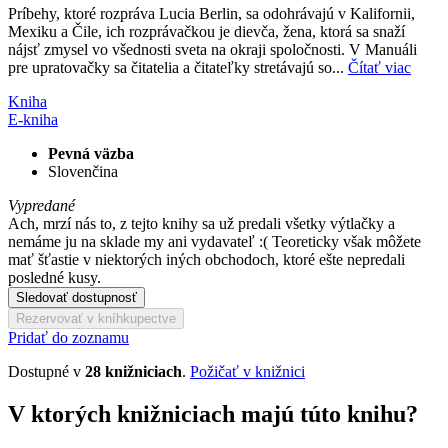
Príbehy, ktoré rozpráva Lucia Berlin, sa odohrávajú v Kalifornii,
Mexiku a Čile, ich rozprávačkou je dievča, žena, ktorá sa snaží
nájsť zmysel vo všednosti sveta na okraji spoločnosti. V Manuáli
pre upratovačky sa čitatelia a čitateľky stretávajú so...
Čítať viac
Kniha
E-kniha
Pevná väzba
Slovenčina
Vypredané
Ach, mrzí nás to, z tejto knihy sa už predali všetky výtlačky a
nemáme ju na sklade my ani vydavateľ :( Teoreticky však môžete
mať šťastie v niektorých iných obchodoch, ktoré ešte nepredali
posledné kusy.
Sledovať dostupnosť
Rezervovať v kníhkupectve
Pridať do zoznamu
Dostupné v
28 knižniciach
.
Požičať v knižnici
V ktorých knižniciach majú túto knihu?