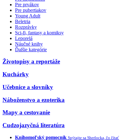
Pre prvákov
Pre pubertiakov
Young Adult
Beletria
Rozprávky
Sci-fi, fantasy a komiksy
Leporelá
Náučné knihy
Ďalšie kategórie
Životopisy a reportáže
Kuchárky
Učebnice a slovníky
Náboženstvo a ezoterika
Mapy a cestovanie
Cudzojazyčná literatúra
Knihomoľský pomocník
Spýtajte sa Sherlocka, čo čítať