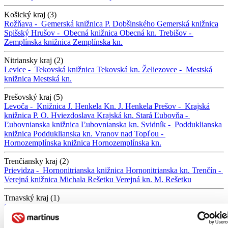
Košický kraj (3)
Rožňava -
Gemerská knižnica P. Dobšinského
Gemerská knižnica
Spišský Hrušov -
Obecná knižnica
Obecná kn.
Trebišov -
Zemplínska knižnica
Zemplínska kn.
Nitriansky kraj (2)
Levice -
Tekovská knižnica
Tekovská kn.
Želiezovce -
Mestská
knižnica
Mestská kn.
Prešovský kraj (5)
Levoča -
Knižnica J. Henkela
Kn. J. Henkela
Prešov -
Krajská
knižnica P. O. Hviezdoslava
Krajská kn.
Stará Ľubovňa -
Ľubovnianska knižnica
Ľubovnianska kn.
Svidník -
Podduklianska
knižnica
Podduklianska kn.
Vranov nad Topľou -
Hornozemplínska knižnica
Hornozemplínska kn.
Trenčiansky kraj (2)
Prievidza -
Hornonitrianska knižnica
Hornonitrianska kn.
Trenčín -
Verejná knižnica Michala Rešetku
Verejná kn. M. Rešetku
Trnavský kraj (1)
Senica -
Záhorská knižnica
Záhorská kn.
Žilinský kraj (4)