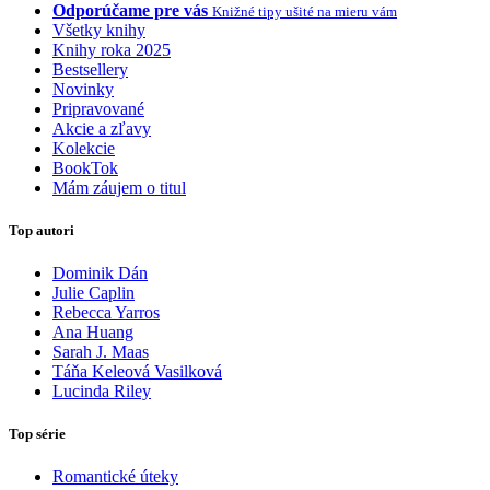
Odporúčame pre vás
Knižné tipy ušité na mieru vám
Všetky knihy
Knihy roka 2025
Bestsellery
Novinky
Pripravované
Akcie a zľavy
Kolekcie
BookTok
Mám záujem o titul
Top autori
Dominik Dán
Julie Caplin
Rebecca Yarros
Ana Huang
Sarah J. Maas
Táňa Keleová Vasilková
Lucinda Riley
Top série
Romantické úteky