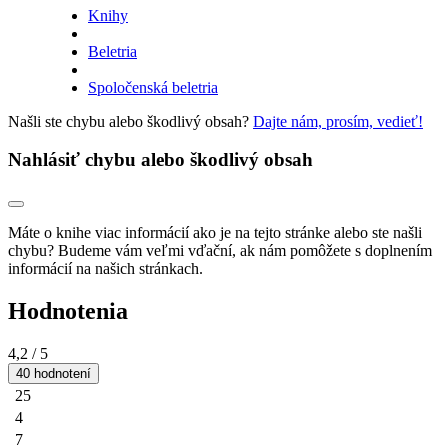
Knihy
Beletria
Spoločenská beletria
Našli ste chybu alebo škodlivý obsah?
Dajte nám, prosím, vedieť!
Nahlásiť chybu alebo škodlivý obsah
Máte o knihe viac informácií ako je na tejto stránke alebo ste našli
chybu? Budeme vám veľmi vďační, ak nám pomôžete s doplnením
informácií na našich stránkach.
Hodnotenia
4,2
/ 5
40 hodnotení
25
4
7