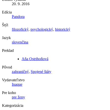
20. 9. 2016
Edícia
Pandora
Štýl
filozofický
,
psychologický
,
historický
Jazyk
slovenčina
Preklad
Aňa Ostrihoňová
Pôvod
zahraničný
,
Spojené štáty
Vydavateľstvo
Inaque
Pre koho
pre ženy
Kategorizácia