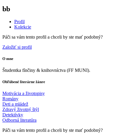
bb
Profil
Kolekcie
Páči sa vám tento profil a chceli by ste mať podobný?
Založiť si profil
O mne
Študentka fínčiny & knihovníctva (FF MUNI).
Obľúbené literárne žánre
Motivácia a životopisy
Romány
Deti a mládež
Zdravý životný štýl
Detektívky
Odborná literatúra
Páči sa vám tento profil a chceli by ste mať podobný?