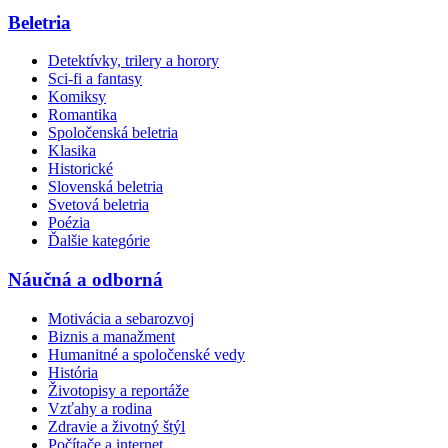
Beletria
Detektívky, trilery a horory
Sci-fi a fantasy
Komiksy
Romantika
Spoločenská beletria
Klasika
Historické
Slovenská beletria
Svetová beletria
Poézia
Ďalšie kategórie
Náučná a odborná
Motivácia a sebarozvoj
Biznis a manažment
Humanitné a spoločenské vedy
História
Životopisy a reportáže
Vzťahy a rodina
Zdravie a životný štýl
Počítače a internet