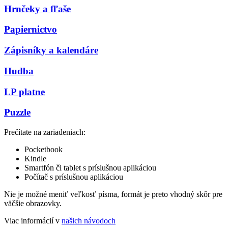
Hrnčeky a fľaše
Papiernictvo
Zápisníky a kalendáre
Hudba
LP platne
Puzzle
Prečítate na zariadeniach:
Pocketbook
Kindle
Smartfón či tablet s príslušnou aplikáciou
Počítač s príslušnou aplikáciou
Nie je možné meniť veľkosť písma, formát je preto vhodný skôr pre
väčšie obrazovky.
Viac informácií v
našich návodoch