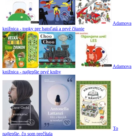
Adamova
knižnica - topky pre batoľatá a prvé čítanie
Adamova
knižnica - najlepšie prvé knihy
To
najlepšie, čo som prečítala