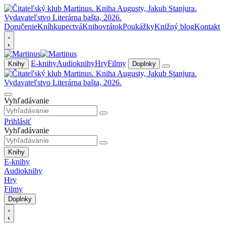
Doručenie
Kníhkupectvá
Knihovrátok
Poukážky
Knižný blog
Kontakt
E-knihy
Audioknihy
Hry
Filmy
Knihy
Doplnky
Vyhľadávanie
Prihlásiť
Vyhľadávanie
Knihy
E-knihy
Audioknihy
Hry
Filmy
Doplnky