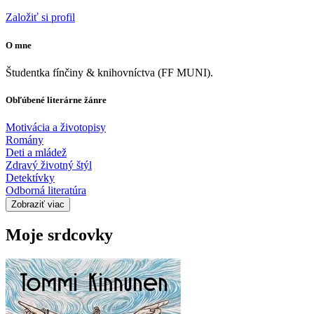
Založiť si profil
O mne
Študentka fínčiny & knihovníctva (FF MUNI).
Obľúbené literárne žánre
Motivácia a životopisy
Romány
Deti a mládež
Zdravý životný štýl
Detektívky
Odborná literatúra
Zobraziť viac
Moje srdcovky