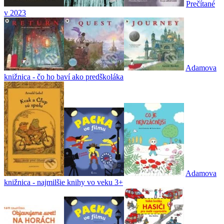
Prečítané
v 2023
Adamova
knižnica - čo ho baví ako predškoláka
Adamova
knižnica - najmilšie knihy vo veku 3+