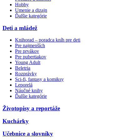
Hobby
Umenie a dizajn
Ďalšie kategórie
Deti a mládež
Knihorad – poradca kníh pre deti
Pre najmenších
Pre prvákov
Pre pubertiakov
Young Adult
Beletria
Rozprávky
Sci-fi, fantasy a komiksy
Leporelá
Náučné knihy
Ďalšie kategórie
Životopisy a reportáže
Kuchárky
Učebnice a slovníky