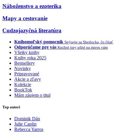
Náboženstvo a ezoterika
Mapy a cestovanie
Cudzojazyčná literatúra
Knihomoľský pomocník
Spýtajte sa Sherlocka, čo čítať
Odporúčame pre vás
Knižné tipy ušité na mieru vám
Všetky knihy
Knihy roka 2025
Bestsellery
Novinky
Pripravované
Akcie a zľavy
Kolekcie
BookTok
Mám záujem o titul
Top autori
Dominik Dán
Julie Caplin
Rebecca Yarros