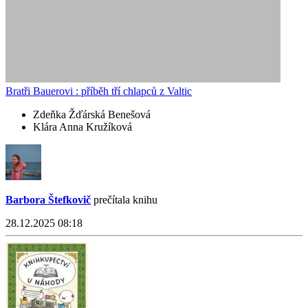
Bratři Bauerovi : příběh tří chlapců z Valtic
Zdeňka Žďárská Benešová
Klára Anna Kružíková
Barbora Štefkovič
prečítala knihu
28.12.2025 08:18