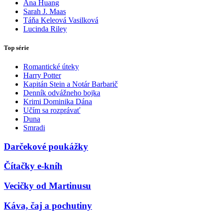
Ana Huang
Sarah J. Maas
Táňa Keleová Vasilková
Lucinda Riley
Top série
Romantické úteky
Harry Potter
Kapitán Stein a Notár Barbarič
Denník odvážneho bojka
Krimi Dominika Dána
Učím sa rozprávať
Duna
Smradi
Darčekové poukážky
Čítačky e-kníh
Vecičky od Martinusu
Káva, čaj a pochutiny