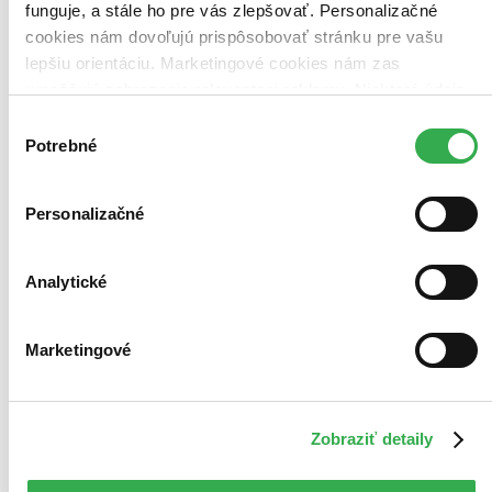
funguje, a stále ho pre vás zlepšovať. Personalizačné
cookies nám dovoľujú prispôsobovať stránku pre vašu
lepšiu orientáciu. Marketingové cookies nám zas
umožňujú zobrazenie relevantnej reklamy. Niektoré údaje
zdieľame aj s tretími stranami. Veľmi by nám pomohlo,
Výber
keby sme mohli používať všetky tieto cookies. Ďakujeme!
Potrebné
súhlasu
Personalizačné
Analytické
Marketingové
Zobraziť detaily