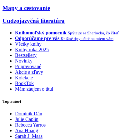
Mapy a cestovanie
Cudzojazyčná literatúra
Knihomoľský pomocník
Spýtajte sa Sherlocka, čo čítať
Odporúčame pre vás
Knižné tipy ušité na mieru vám
Všetky knihy
Knihy roka 2025
Bestsellery
Novinky
Pripravované
Akcie a zľavy
Kolekcie
BookTok
Mám záujem o titul
Top autori
Dominik Dán
Julie Caplin
Rebecca Yarros
Ana Huang
Sarah J. Maas