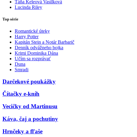
Táňa Keleová Vasilková
Lucinda Riley
Top série
Romantické úteky
Harry Potter
Kapitán Stein a Notár Barbarič
Denník odvážneho bojka
Krimi Dominika Dána
Učím sa rozprávať
Duna
Smradi
Darčekové poukážky
Čítačky e-kníh
Vecičky od Martinusu
Káva, čaj a pochutiny
Hrnčeky a fľaše