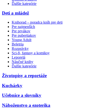
Ďalšie kategórie
Deti a mládež
Knihorad – poradca kníh pre deti
Pre najmenších
Pre prvákov
Pre pubertiakov
Young Adult
Beletria
Rozprávky
Sci-fi, fantasy a komiksy
Leporelá
Náučné knihy
Ďalšie kategórie
Životopisy a reportáže
Kuchárky
Učebnice a slovníky
Náboženstvo a ezoterika