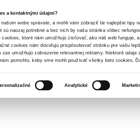
es a kontaktnými údajmi?
našom webe správate, a mohli vám zobraziť tie najlepšie tipy n
é sú naozaj potrebné a bez nich by naša stránka vôbec nefung
 cookies, ktoré nám umožňujú zisťovať, ako náš web funguje, a 
ačné cookies nám dovoľujú prispôsobovať stránku pre vašu lepši
zas umožňujú zobrazenie relevantnej reklamy. Niektoré údaje z
y nám pomohlo, keby sme mohli používať všetky tieto cookies. 
ersonalizačné
Analytické
Marketi