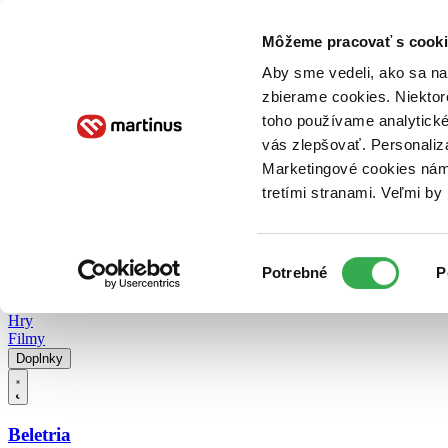
Doručenie
Kníhkupectvá
Knihovrátok
Poukážky
Knižný blog
Kontakt
Môžeme pracovať s cooki
Aby sme vedeli, ako sa na 
zbierame cookies. Niektor
E-knihy
Audioknihy
Hry
Filmy
Knihy
Doplnky
toho používame analytické
vás zlepšovať. Personaliz
Vyhľadávanie
Marketingové cookies nám 
tretími stranami. Veľmi b
Prihlásiť
Vyhľadávanie
Výber
Knihy
Potrebné
P
súhlasu
E-knihy
Audioknihy
Hry
Filmy
Doplnky
Beletria