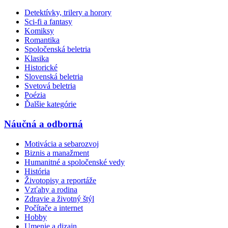
Detektívky, trilery a horory
Sci-fi a fantasy
Komiksy
Romantika
Spoločenská beletria
Klasika
Historické
Slovenská beletria
Svetová beletria
Poézia
Ďalšie kategórie
Náučná a odborná
Motivácia a sebarozvoj
Biznis a manažment
Humanitné a spoločenské vedy
História
Životopisy a reportáže
Vzťahy a rodina
Zdravie a životný štýl
Počítače a internet
Hobby
Umenie a dizajn