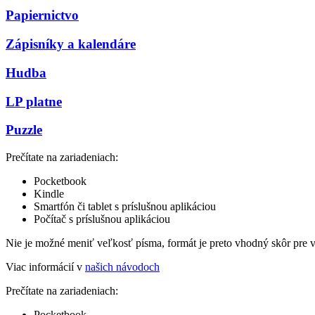
Papiernictvo
Zápisníky a kalendáre
Hudba
LP platne
Puzzle
Prečítate na zariadeniach:
Pocketbook
Kindle
Smartfón či tablet s príslušnou aplikáciou
Počítač s príslušnou aplikáciou
Nie je možné meniť veľkosť písma, formát je preto vhodný skôr pre 
Viac informácií v
našich návodoch
Prečítate na zariadeniach:
Pocketbook