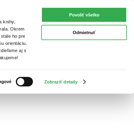
Povoliť všetko
a knihy,
ovala. Okrem
Odmietnuť
stále ho pre
u orientáciu.
dieľame aj s
Ďakujeme!
ngové
Zobraziť detaily