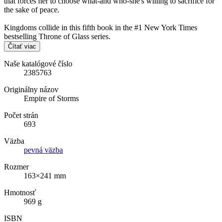
that forces her to choose what-and who-she's willing to sacrifice for
the sake of peace.
Kingdoms collide in this fifth book in the #1 New York Times
bestselling Throne of Glass series.
Čítať viac
Naše katalógové číslo
2385763
Originálny názov
Empire of Storms
Počet strán
693
Väzba
pevná väzba
Rozmer
163×241 mm
Hmotnosť
969 g
ISBN