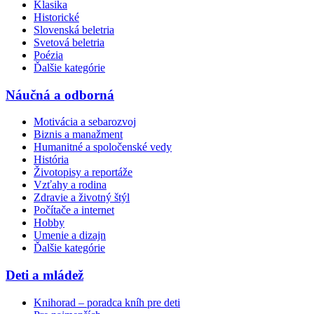
Klasika
Historické
Slovenská beletria
Svetová beletria
Poézia
Ďalšie kategórie
Náučná a odborná
Motivácia a sebarozvoj
Biznis a manažment
Humanitné a spoločenské vedy
História
Životopisy a reportáže
Vzťahy a rodina
Zdravie a životný štýl
Počítače a internet
Hobby
Umenie a dizajn
Ďalšie kategórie
Deti a mládež
Knihorad – poradca kníh pre deti