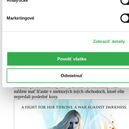
Analytické
Marketingové
Zobraziť detaily
Povoliť všetko
Brožovaná väzba
Angličtina, 2023
Odmietnuť
Vypredané
Ach, mrzí nás to, z tejto knihy sa už predali všetky výtlačky a
nemáme ju na sklade my ani vydavateľ :( Teoreticky však
môžete mať šťastie v niektorých iných obchodoch, ktoré ešte
nepredali posledné kusy.