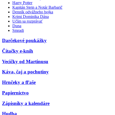
Harry Potter
Kapitán Stein a Notár Barbarič
Denník odvážneho bojka
Krimi Dominika Dána
Učím sa rozprávať
Duna
Smradi
Darčekové poukážky
Čítačky e-kníh
Vecičky od Martinusu
Káva, čaj a pochutiny
Hrnčeky a fľaše
Papiernictvo
Zápisníky a kalendáre
Hudba