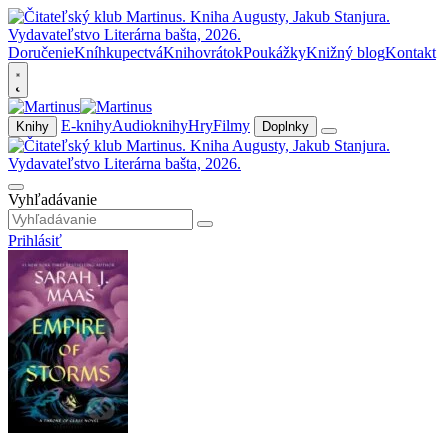
Doručenie
Kníhkupectvá
Knihovrátok
Poukážky
Knižný blog
Kontakt
E-knihy
Audioknihy
Hry
Filmy
Knihy
Doplnky
Vyhľadávanie
Prihlásiť