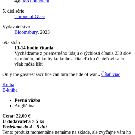
4,8
388 hodnotení
5. diel série
Throne of Glass
Vydavateľstvo
Bloomsbury
, 2023
693 strán
13-14 hodín čítania
Vychádzame z priemerného údaju o rýchlosti čítania 230 slov
za minútu, od knihy ku knihe a čitateľa ku čitateľovi sa to
však môže líšiť.
Only the greatest sacrifice can turn the tide of war...
Čítať viac
Kniha
E-kniha
Pevná väzba
Angličtina
Cena:
22,00 €
U dodávateľa > 5 ks
Posielame do 4 – 5 dní
Tento produkt momentálne nemáme na sklade, ale zvyčajne vám ho