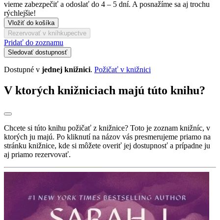
vieme zabezpečiť a odoslať do 4 – 5 dní. A posnažíme sa aj trochu
rýchlejšie!
Vložiť do košíka
Rezervovať v kníhkupectve
Pridať do zoznamu
Sledovať dostupnosť
Dostupné v
jednej knižnici
.
Požičať v knižnici
V ktorých knižniciach majú túto knihu?
Chcete si túto knihu požičať z knižnice? Toto je zoznam knižníc, v
ktorých ju majú. Po kliknutí na názov vás presmerujeme priamo na
stránku knižnice, kde si môžete overiť jej dostupnosť a prípadne ju
aj priamo rezervovať.