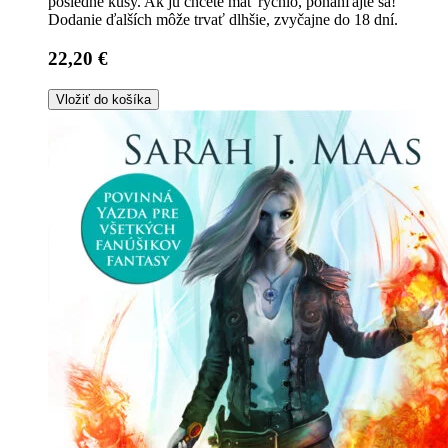
posledné kusy. Ak ju chcete mať rýchlo, ponáhľajte sa!
Dodanie ďalších môže trvať dlhšie, zvyčajne do 18 dní.
22,20 €
Vložiť do košíka