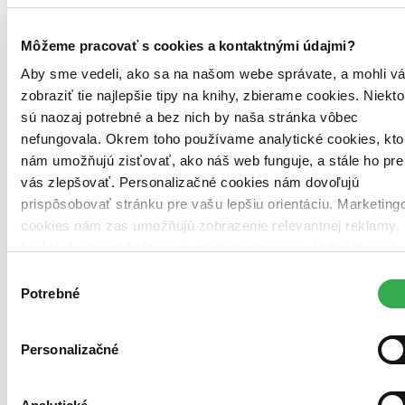
Vložiť do košíka
Môžeme pracovať s cookies a kontaktnými údajmi?
Aby sme vedeli, ako sa na našom webe správate, a mohli v
zobraziť tie najlepšie tipy na knihy, zbierame cookies. Niekto
sú naozaj potrebné a bez nich by naša stránka vôbec
nefungovala. Okrem toho používame analytické cookies, kto
nám umožňujú zisťovať, ako náš web funguje, a stále ho pre
vás zlepšovať. Personalizačné cookies nám dovoľujú
prispôsobovať stránku pre vašu lepšiu orientáciu. Marketing
cookies nám zas umožňujú zobrazenie relevantnej reklamy.
Niektoré údaje zdieľame aj s tretími stranami. Veľmi by nám
pomohlo, keby sme mohli používať všetky tieto cookies.
Výber
Ďakujeme!
Potrebné
súhlasu
Personalizačné