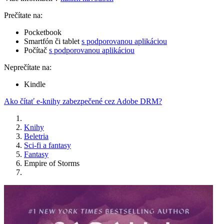
Prečítate na:
Pocketbook
Smartfón či tablet
s podporovanou aplikáciou
Počítač
s podporovanou aplikáciou
Neprečítate na:
Kindle
Ako čítať e-knihy zabezpečené cez Adobe DRM?
Knihy
Beletria
Sci-fi a fantasy
Fantasy
Empire of Storms