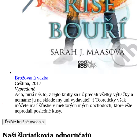
Brožovaná väzba
Čeština, 2017
Vypredané
Ach, mrzí nás to, z tejto knihy sa už predali všetky výtlačky a
nemáme ju na sklade my ani vydavateľ :( Teoreticky však
môžete mať šťastie v niektorých iných obchodoch, ktoré ešte
nepredali posledné kusy.
Ďalšie knižné vydania
Naši škriatkovia odporúčajú