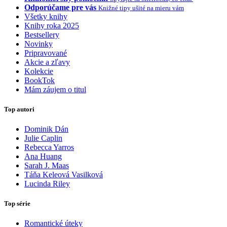
Odporúčame pre vás
Knižné tipy ušité na mieru vám
Všetky knihy
Knihy roka 2025
Bestsellery
Novinky
Pripravované
Akcie a zľavy
Kolekcie
BookTok
Mám záujem o titul
Top autori
Dominik Dán
Julie Caplin
Rebecca Yarros
Ana Huang
Sarah J. Maas
Táňa Keleová Vasilková
Lucinda Riley
Top série
Romantické úteky