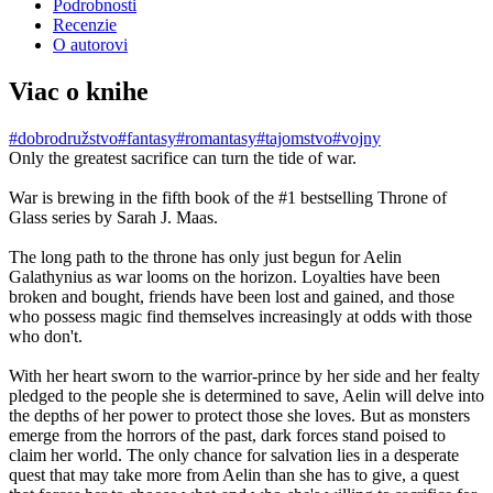
Podrobnosti
Recenzie
O autorovi
Viac o knihe
#dobrodružstvo
#fantasy
#romantasy
#tajomstvo
#vojny
Only the greatest sacrifice can turn the tide of war.
War is brewing in the fifth book of the #1 bestselling Throne of
Glass series by Sarah J. Maas.
The long path to the throne has only just begun for Aelin
Galathynius as war looms on the horizon. Loyalties have been
broken and bought, friends have been lost and gained, and those
who possess magic find themselves increasingly at odds with those
who don't.
With her heart sworn to the warrior-prince by her side and her fealty
pledged to the people she is determined to save, Aelin will delve into
the depths of her power to protect those she loves. But as monsters
emerge from the horrors of the past, dark forces stand poised to
claim her world. The only chance for salvation lies in a desperate
quest that may take more from Aelin than she has to give, a quest