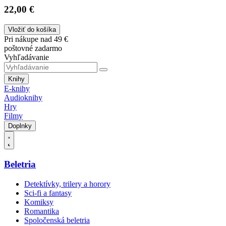
22,00 €
Vložiť do košíka
Pri nákupe nad 49 €
poštovné zadarmo
Vyhľadávanie
Knihy
E-knihy
Audioknihy
Hry
Filmy
Doplnky
Beletria
Detektívky, trilery a horory
Sci-fi a fantasy
Komiksy
Romantika
Spoločenská beletria