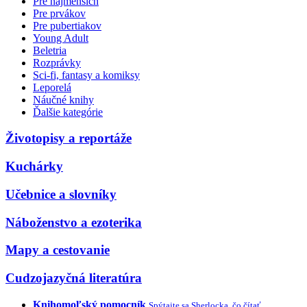
Pre najmenších
Pre prvákov
Pre pubertiakov
Young Adult
Beletria
Rozprávky
Sci-fi, fantasy a komiksy
Leporelá
Náučné knihy
Ďalšie kategórie
Životopisy a reportáže
Kuchárky
Učebnice a slovníky
Náboženstvo a ezoterika
Mapy a cestovanie
Cudzojazyčná literatúra
Knihomoľský pomocník
Spýtajte sa Sherlocka, čo čítať