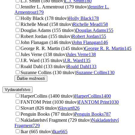
L.J. Smith (180 titulov)
L.J. Smith
180
Jennifer L. Armentrout (179 titulov)
Jennifer L.
Armentrout
179
Holly Black (178 titulov)
Holly Black
178
Richelle Mead (158 titulov)
Richelle Mead
158
Douglas Adams (155 titulov)
Douglas Adams
155
Robert Jordan (155 titulov)
Robert Jordan
155
John Flanagan (146 titulov)
John Flanagan
146
George R. R. Martin (145 titulov)
George R. R. Martin
145
Jules Verne (138 titulov)
Jules Verne
138
J.R. Ward (135 titulov)
J.R. Ward
135
Roald Dahl (133 titulov)
Roald Dahl
133
Suzanne Collins (130 titulov)
Suzanne Collins
130
Ďalšie možnosti
Vydavateľstvo
HarperCollins (1400 titulov)
HarperCollins
1400
FANTOM Print (1030 titulov)
FANTOM Print
1030
Slovart (826 titulov)
Slovart
826
Penguin Books (787 titulov)
Penguin Books
787
Nakladatelství Fragment (729 titulov)
Nakladatelství
Fragment
729
Ikar (665 titulov)
Ikar
665