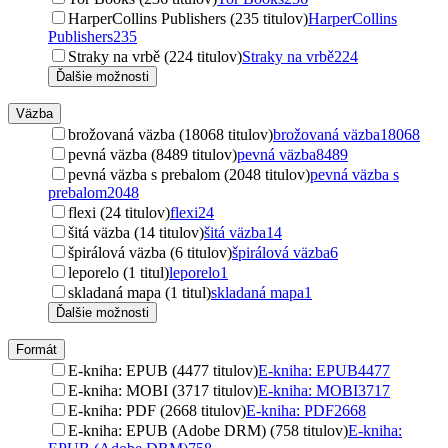
HarperCollins Publishers (235 titulov)
HarperCollins
Publishers
235
Straky na vrbě (224 titulov)
Straky na vrbě
224
Ďalšie možnosti
Väzba
brožovaná väzba (18068 titulov)
brožovaná väzba
18068
pevná väzba (8489 titulov)
pevná väzba
8489
pevná väzba s prebalom (2048 titulov)
pevná väzba s
prebalom
2048
flexi (24 titulov)
flexi
24
šitá väzba (14 titulov)
šitá väzba
14
špirálová väzba (6 titulov)
špirálová väzba
6
leporelo (1 titul)
leporelo
1
skladaná mapa (1 titul)
skladaná mapa
1
Ďalšie možnosti
Formát
E-kniha: EPUB (4477 titulov)
E-kniha: EPUB
4477
E-kniha: MOBI (3717 titulov)
E-kniha: MOBI
3717
E-kniha: PDF (2668 titulov)
E-kniha: PDF
2668
E-kniha: EPUB (Adobe DRM) (758 titulov)
E-kniha: