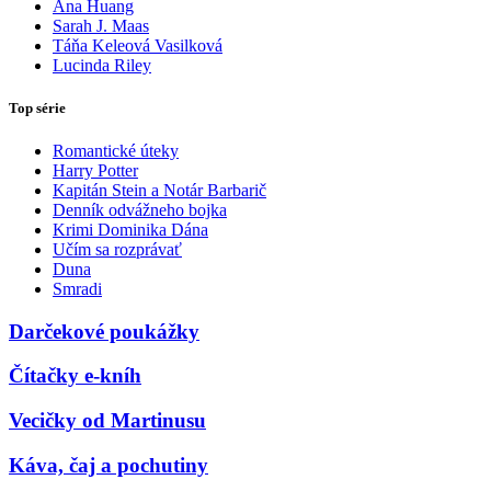
Ana Huang
Sarah J. Maas
Táňa Keleová Vasilková
Lucinda Riley
Top série
Romantické úteky
Harry Potter
Kapitán Stein a Notár Barbarič
Denník odvážneho bojka
Krimi Dominika Dána
Učím sa rozprávať
Duna
Smradi
Darčekové poukážky
Čítačky e-kníh
Vecičky od Martinusu
Káva, čaj a pochutiny