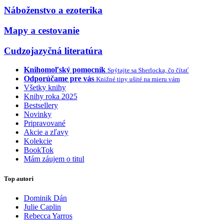
Náboženstvo a ezoterika
Mapy a cestovanie
Cudzojazyčná literatúra
Knihomoľský pomocník
Spýtajte sa Sherlocka, čo čítať
Odporúčame pre vás
Knižné tipy ušité na mieru vám
Všetky knihy
Knihy roka 2025
Bestsellery
Novinky
Pripravované
Akcie a zľavy
Kolekcie
BookTok
Mám záujem o titul
Top autori
Dominik Dán
Julie Caplin
Rebecca Yarros