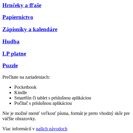
Hrnčeky a fľaše
Papiernictvo
Zápisníky a kalendáre
Hudba
LP platne
Puzzle
Prečítate na zariadeniach:
Pocketbook
Kindle
Smartfón či tablet s príslušnou aplikáciou
Počítač s príslušnou aplikáciou
Nie je možné meniť veľkosť písma, formát je preto vhodný skôr pre
väčšie obrazovky.
Viac informácií v
našich návodoch