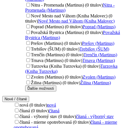
Nitra - Promenada (Martinus) (0 titulov)
Nitra -
Promenada (Martinus)
Nové Mesto nad Váhom (Kniha Malovec) (0
titulov)
Nové Mesto nad Váhom (Kniha Malovec)
Poprad (Martinus) (0 titulov)
Poprad (Martinus)
Považská Bystrica (Martinus) (0 titulov)
Považská
Bystrica (Martinus)
Prešov (Martinus) (0 titulov)
Prešov (Martinus)
Trebišov (ŠUM) (0 titulov)
Trebišov (ŠUM)
Trenčín (Martinus) (0 titulov)
Trenčín (Martinus)
Trnava (Martinus) (0 titulov)
Trnava (Martinus)
Turzovka (Kniha Turzovka) (0 titulov)
Turzovka
(Kniha Turzovka)
Zvolen (Martinus) (0 titulov)
Zvolen (Martinus)
Žilina (Martinus) (0 titulov)
Žilina (Martinus)
Ďalšie možnosti
Nové / čítané
nová (0 titulov)
nová
čítaná (0 titulov)
čítaná
čítaná - výborný stav (0 titulov)
čítaná - výborný stav
čítaná - mierne opotrebovaná (0 titulov)
čítaná - mierne
opotrebovaná