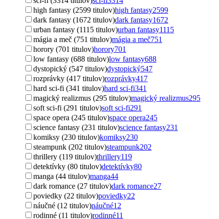
sci-fi (3314 titulov)
sci-fi
3314
high fantasy (2599 titulov)
high fantasy
2599
dark fantasy (1672 titulov)
dark fantasy
1672
urban fantasy (1115 titulov)
urban fantasy
1115
mágia a meč (751 titulov)
mágia a meč
751
horory (701 titulov)
horory
701
low fantasy (688 titulov)
low fantasy
688
dystopický (547 titulov)
dystopický
547
rozprávky (417 titulov)
rozprávky
417
hard sci-fi (341 titulov)
hard sci-fi
341
magický realizmus (295 titulov)
magický realizmus
295
soft sci-fi (291 titulov)
soft sci-fi
291
space opera (245 titulov)
space opera
245
science fantasy (231 titulov)
science fantasy
231
komiksy (230 titulov)
komiksy
230
steampunk (202 titulov)
steampunk
202
thrillery (119 titulov)
thrillery
119
detektívky (80 titulov)
detektívky
80
manga (44 titulov)
manga
44
dark romance (27 titulov)
dark romance
27
poviedky (22 titulov)
poviedky
22
náučné (12 titulov)
náučné
12
rodinné (11 titulov)
rodinné
11