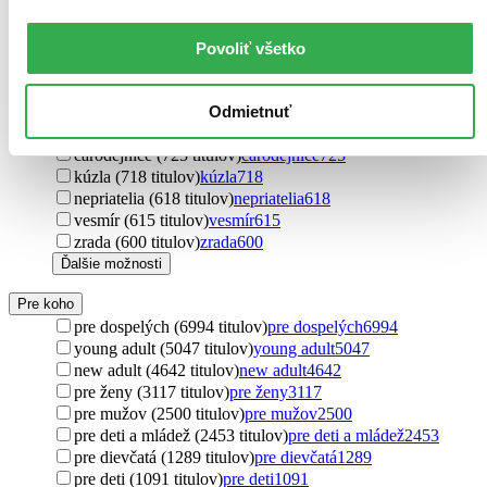
bohovia (883 titulov)
bohovia
883
osud (880 titulov)
osud
880
pomsta (871 titulov)
pomsta
871
Povoliť všetko
démoni (815 titulov)
démoni
815
utópia (777 titulov)
utópia
777
rodina (759 titulov)
rodina
759
Odmietnuť
draci (756 titulov)
draci
756
čarodejnice (725 titulov)
čarodejnice
725
kúzla (718 titulov)
kúzla
718
nepriatelia (618 titulov)
nepriatelia
618
vesmír (615 titulov)
vesmír
615
zrada (600 titulov)
zrada
600
Ďalšie možnosti
Pre koho
pre dospelých (6994 titulov)
pre dospelých
6994
young adult (5047 titulov)
young adult
5047
new adult (4642 titulov)
new adult
4642
pre ženy (3117 titulov)
pre ženy
3117
pre mužov (2500 titulov)
pre mužov
2500
pre deti a mládež (2453 titulov)
pre deti a mládež
2453
pre dievčatá (1289 titulov)
pre dievčatá
1289
pre deti (1091 titulov)
pre deti
1091