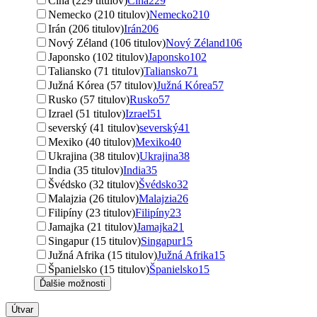
Čína (229 titulov)
Čína
229
Nemecko (210 titulov)
Nemecko
210
Irán (206 titulov)
Irán
206
Nový Zéland (106 titulov)
Nový Zéland
106
Japonsko (102 titulov)
Japonsko
102
Taliansko (71 titulov)
Taliansko
71
Južná Kórea (57 titulov)
Južná Kórea
57
Rusko (57 titulov)
Rusko
57
Izrael (51 titulov)
Izrael
51
severský (41 titulov)
severský
41
Mexiko (40 titulov)
Mexiko
40
Ukrajina (38 titulov)
Ukrajina
38
India (35 titulov)
India
35
Švédsko (32 titulov)
Švédsko
32
Malajzia (26 titulov)
Malajzia
26
Filipíny (23 titulov)
Filipíny
23
Jamajka (21 titulov)
Jamajka
21
Singapur (15 titulov)
Singapur
15
Južná Afrika (15 titulov)
Južná Afrika
15
Španielsko (15 titulov)
Španielsko
15
Ďalšie možnosti
Útvar