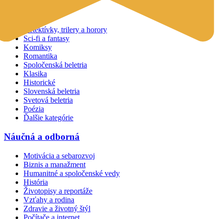
Beletria
Detektívky, trilery a horory
Sci-fi a fantasy
Komiksy
Romantika
Spoločenská beletria
Klasika
Historické
Slovenská beletria
Svetová beletria
Poézia
Ďalšie kategórie
Náučná a odborná
Motivácia a sebarozvoj
Biznis a manažment
Humanitné a spoločenské vedy
História
Životopisy a reportáže
Vzťahy a rodina
Zdravie a životný štýl
Počítače a internet