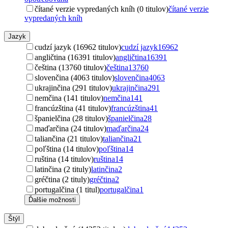
čítané verzie vypredaných kníh (0 titulov)
čítané verzie
vypredaných kníh
Jazyk
cudzí jazyk (16962 titulov)
cudzí jazyk
16962
angličtina (16391 titulov)
angličtina
16391
čeština (13760 titulov)
čeština
13760
slovenčina (4063 titulov)
slovenčina
4063
ukrajinčina (291 titulov)
ukrajinčina
291
nemčina (141 titulov)
nemčina
141
francúzština (41 titulov)
francúzština
41
španielčina (28 titulov)
španielčina
28
maďarčina (24 titulov)
maďarčina
24
taliančina (21 titulov)
taliančina
21
poľština (14 titulov)
poľština
14
ruština (14 titulov)
ruština
14
latinčina (2 tituly)
latinčina
2
gréčtina (2 tituly)
gréčtina
2
portugalčina (1 titul)
portugalčina
1
Ďalšie možnosti
Štýl