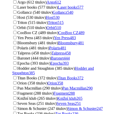
Argo (612 titulov)
Argo
612
Laser books (577 titulov)
Laser books
577
Gollancz (540 titulov)
Gollancz
540
Host (530 titulov)
Host
530
Triton (515 titulov)
Triton
515
Orbit (510 titulov)
Orbit
510
CooBoo CZ (489 titulov)
CooBoo CZ
489
Yen Press (483 titulov)
Yen Press
483
Bloomsbury (481 titulov)
Bloomsbury
481
Polaris (481 titulov)
Polaris
481
Talpress (458 titulov)
Talpress
458
Baronet (444 titulov)
Baronet
444
Epocha (393 titulov)
Epocha
393
Hodder and Stoughton (385 titulov)
Hodder and
Stoughton
385
Titan Books (372 titulov)
Titan Books
372
Orion (358 titulov)
Orion
358
Pan Macmillan (290 titulov)
Pan Macmillan
290
Fragment (288 titulov)
Fragment
288
Knižní klub (265 titulov)
Knižní klub
265
Seven Seas (251 titulov)
Seven Seas
251
Simon & Schuster (247 titulov)
Simon & Schuster
247
Tor Books (236 titulov)
Tor Books
236