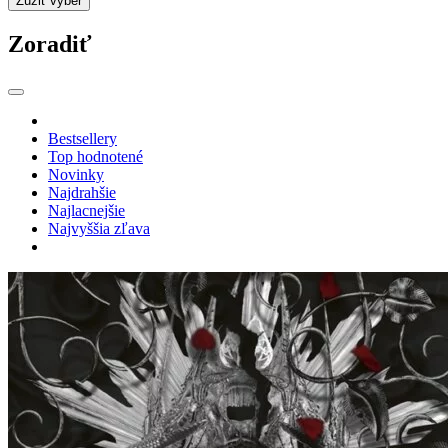
Zúžiť výber
Zoradiť
Bestsellery
Top hodnotené
Novinky
Najdrahšie
Najlacnejšie
Najvyššia zľava