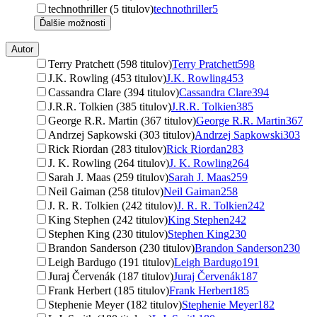
technothriller (5 titulov)
technothriller
5
Ďalšie možnosti
Autor
Terry Pratchett (598 titulov)
Terry Pratchett
598
J.K. Rowling (453 titulov)
J.K. Rowling
453
Cassandra Clare (394 titulov)
Cassandra Clare
394
J.R.R. Tolkien (385 titulov)
J.R.R. Tolkien
385
George R.R. Martin (367 titulov)
George R.R. Martin
367
Andrzej Sapkowski (303 titulov)
Andrzej Sapkowski
303
Rick Riordan (283 titulov)
Rick Riordan
283
J. K. Rowling (264 titulov)
J. K. Rowling
264
Sarah J. Maas (259 titulov)
Sarah J. Maas
259
Neil Gaiman (258 titulov)
Neil Gaiman
258
J. R. R. Tolkien (242 titulov)
J. R. R. Tolkien
242
King Stephen (242 titulov)
King Stephen
242
Stephen King (230 titulov)
Stephen King
230
Brandon Sanderson (230 titulov)
Brandon Sanderson
230
Leigh Bardugo (191 titulov)
Leigh Bardugo
191
Juraj Červenák (187 titulov)
Juraj Červenák
187
Frank Herbert (185 titulov)
Frank Herbert
185
Stephenie Meyer (182 titulov)
Stephenie Meyer
182