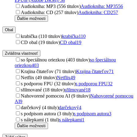
EPUB (Adobe DRM)
758
Audiokniha: MP3 (556 titulov)
Audiokniha: MP3
556
Audiokniha: CD (257 titulov)
Audiokniha: CD
257
Ďalšie možnosti
Obal
krabička (110 titulov)
krabička
110
CD obal (19 titulov)
CD obal
19
Zvláštna vlastnosť
so špeciálnou oriezkou (403 titulov)
so špeciálnou
oriezkou
403
Krajina čitateľov (71 titulov)
Krajina čitateľov
71
Netflix (49 titulov)
Netflix
49
s podporou FPU (32 titulov)
s podporou FPU
32
sfilmované (18 titulov)
sfilmované
18
Nahovorené pomocou AI (9 titulov)
Nahovorené pomocou
AI
9
darčekový (4 tituly)
darčekový
4
s podpisom autora (3 tituly)
s podpisom autora
3
s nálepkami (1 titul)
s nálepkami
1
Ďalšie možnosti