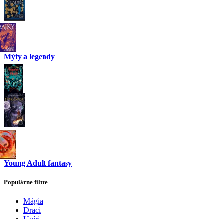
Mýty a legendy
Young Adult fantasy
Populárne filtre
Mágia
Draci
Upíri