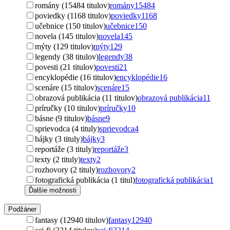
romány (15484 titulov)
romány
15484
poviedky (1168 titulov)
poviedky
1168
učebnice (150 titulov)
učebnice
150
novela (145 titulov)
novela
145
mýty (129 titulov)
mýty
129
legendy (38 titulov)
legendy
38
povesti (21 titulov)
povesti
21
encyklopédie (16 titulov)
encyklopédie
16
scenáre (15 titulov)
scenáre
15
obrazová publikácia (11 titulov)
obrazová publikácia
11
príručky (10 titulov)
príručky
10
básne (9 titulov)
básne
9
sprievodca (4 tituly)
sprievodca
4
bájky (3 tituly)
bájky
3
reportáže (3 tituly)
reportáže
3
texty (2 tituly)
texty
2
rozhovory (2 tituly)
rozhovory
2
fotografická publikácia (1 titul)
fotografická publikácia
1
Ďalšie možnosti
Podžáner
fantasy (12940 titulov)
fantasy
12940