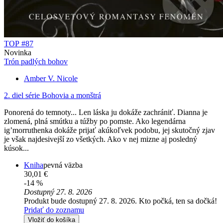
TOP #87
Novinka
Trón padlých bohov
Amber V. Nicole
2. diel série
Bohovia a monštrá
Ponorená do temnoty... Len láska ju dokáže zachrániť. Dianna je
zlomená, plná smútku a túžby po pomste. Ako legendárna
ig’morruthenka dokáže prijať akúkoľvek podobu, jej skutočný zjav
je však najdesivejší zo všetkých. Ako v nej mizne aj posledný
kúsok...
Kniha
pevná väzba
30,01 €
-14 %
Dostupný 27. 8. 2026
Produkt bude dostupný 27. 8. 2026. Kto počká, ten sa dočká!
Pridať do zoznamu
Vložiť do košíka