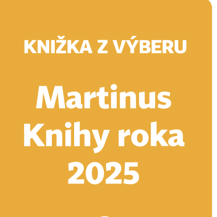
Doručenie
Kníhkupectvá
Knihovrátok
Poukážky
Knižný blog
Kontakt
E-knihy
Audioknihy
Hry
Filmy
Knihy
Doplnky
Vyhľadávanie
Prihlásiť
Vyhľadávanie
Knihy
E-knihy
Audioknihy
Hry
Filmy
Doplnky