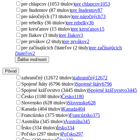
pre chlapcov (1053 titulov)
pre chlapcov
1053
pre študentov (87 titulov)
pre študentov
87
pre náročných (73 titulov)
pre náročných
73
pre rebelky (36 titulov)
pre rebelky
36
pre kresťanov (15 titulov)
pre kresťanov
15
pre žiakov (3 tituly)
pre žiakov
3
pre prvákov (2 tituly)
pre prvákov
2
pre začínajúcich čitateľov (2 tituly)
pre začínajúcich
čitateľov
2
Ďalšie možnosti
Pôvod
zahraničný (12672 titulov)
zahraničný
12672
Spojené štáty (6796 titulov)
Spojené štáty
6796
Spojené kráľovstvo (3445 titulov)
Spojené kráľovstvo
3445
Česko (1180 titulov)
Česko
1180
Slovensko (628 titulov)
Slovensko
628
Kanada (404 titulov)
Kanada
404
Francúzsko (375 titulov)
Francúzsko
375
Austrália (345 titulov)
Austrália
345
Írsko (334 titulov)
Írsko
334
Poľsko (297 titulov)
Poľsko
297