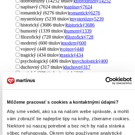
dobrodružný (14252 titulov)
dobrodružný
14252
napínavý (7624 titulov)
napínavý
7624
romantický (6276 titulov)
romantický
6276
mysteriózny (5239 titulov)
mysteriózny
5239
historický (3686 titulov)
historický
3686
humorný (1339 titulov)
humorný
1339
filozofický (728 titulov)
filozofický
728
moderný (600 titulov)
moderný
600
vojnový (448 titulov)
vojnový
448
tragický (434 titulov)
tragický
434
psychologický (400 titulov)
psychologický
400
duchovný (317 titulov)
duchovný
317
erotický (239 titulov)
erotický
239
politický (235 titulov)
politický
235
špionážny (114 titulov)
špionážny
114
retro (112 titulov)
retro
112
cestopisný (97 titulov)
cestopisný
97
Môžeme pracovať s cookies a kontaktnými údajmi?
životopisný (51 titulov)
životopisný
51
rebelský (37 titulov)
rebelský
37
Aby sme vedeli, ako sa na našom webe správate, a mohli
klasický (22 titulov)
klasický
22
vám zobraziť tie najlepšie tipy na knihy, zbierame cookies.
rodinný (3 tituly)
rodinný
3
Niektoré sú naozaj potrebné a bez nich by naša stránka
zdravé (2 tituly)
zdravé
2
vôbec nefungovala. Okrem toho používame analytické
náučný (1 titul)
náučný
1