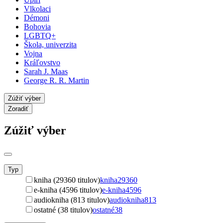
Vlkolaci
Démoni
Bohovia
LGBTQ+
Škola, univerzita
Vojna
Kráľovstvo
Sarah J. Maas
George R. R. Martin
Zúžiť výber
Zoradiť
Zúžiť výber
Typ
kniha (29360 titulov)
kniha
29360
e-kniha (4596 titulov)
e-kniha
4596
audiokniha (813 titulov)
audiokniha
813
ostatné (38 titulov)
ostatné
38