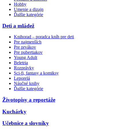
Hobby
Umenie a dizajn
Ďalšie kategórie
Deti a mládež
Knihorad – poradca kníh pre deti
Pre najmenších
Pre prvákov
Pre pubertiakov
Young Adult
Beletria
Rozprávky
Sci-fi, fantasy a komiksy
Leporelá
Náučné knihy
Ďalšie kategórie
Životopisy a reportáže
Kuchárky
Učebnice a slovníky