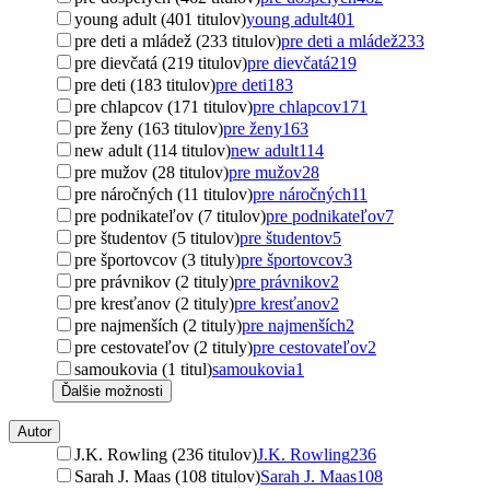
young adult (401 titulov)
young adult
401
pre deti a mládež (233 titulov)
pre deti a mládež
233
pre dievčatá (219 titulov)
pre dievčatá
219
pre deti (183 titulov)
pre deti
183
pre chlapcov (171 titulov)
pre chlapcov
171
pre ženy (163 titulov)
pre ženy
163
new adult (114 titulov)
new adult
114
pre mužov (28 titulov)
pre mužov
28
pre náročných (11 titulov)
pre náročných
11
pre podnikateľov (7 titulov)
pre podnikateľov
7
pre študentov (5 titulov)
pre študentov
5
pre športovcov (3 tituly)
pre športovcov
3
pre právnikov (2 tituly)
pre právnikov
2
pre kresťanov (2 tituly)
pre kresťanov
2
pre najmenších (2 tituly)
pre najmenších
2
pre cestovateľov (2 tituly)
pre cestovateľov
2
samoukovia (1 titul)
samoukovia
1
Ďalšie možnosti
Autor
J.K. Rowling (236 titulov)
J.K. Rowling
236
Sarah J. Maas (108 titulov)
Sarah J. Maas
108