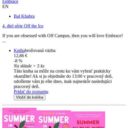
Embrace
EN
Bal Khabra
4. diel série
Off the Ice
If you are obsessed with Off Campus, then you will love Embrace!
...
Kniha
brožovaná väzba
12,86 €
-8 %
Na sklade > 5 ks
Táto kniha sa môže na cestu ku vám vybrať prakticky
okamžite! Ak si ju objednáte do 13:00 v pracovný deň,
odošleme vám ju ešte dnes, inak najneskôr nasledujúci
pracovný deň.
Pridať do zoznamu
Vložiť do košíka