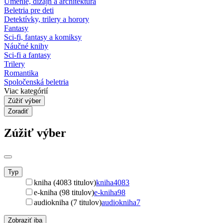
Umenie, dizajn a architektúra
Beletria pre deti
Detektívky, trilery a horory
Fantasy
Sci-fi, fantasy a komiksy
Náučné knihy
Sci-fi a fantasy
Trilery
Romantika
Spoločenská beletria
Viac kategórií
Zúžiť výber
Zoradiť
Zúžiť výber
Typ
kniha (4083 titulov)
kniha
4083
e-kniha (98 titulov)
e-kniha
98
audiokniha (7 titulov)
audiokniha
7
Zobraziť iba