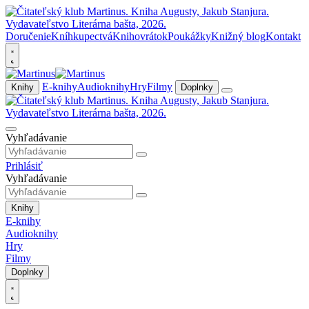
Doručenie
Kníhkupectvá
Knihovrátok
Poukážky
Knižný blog
Kontakt
E-knihy
Audioknihy
Hry
Filmy
Knihy
Doplnky
Vyhľadávanie
Prihlásiť
Vyhľadávanie
Knihy
E-knihy
Audioknihy
Hry
Filmy
Doplnky