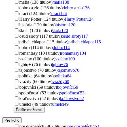
mafia (138 titulov)
mafia
138
dobro a zlo (136 titulov)
dobro a zlo
136
draci (124 titulov)
draci
124
Harry Potter (124 titulov)
Harry Potter
124
história (120 titulov)
história
120
škola (120 titulov)
škola
120
osud siroty (117 titulov)
osud siroty
117
príbeh chlapca (115 titulov)
príbeh chlapca
115
dobro (114 titulov)
dobro
114
romantasy (104 titulov)
romantasy
104
vzťahy (100 titulov)
vzťahy
100
lgbtq+ (76 titulov)
lgbtq+
76
tajomstvo (70 titulov)
tajomstvo
70
politika (64 titulov)
politika
64
vraždy (60 titulov)
vraždy
60
bojovníci (59 titulov)
bojovníci
59
spoločnosť (53 titulov)
spoločnosť
53
kráľovstvo (52 titulov)
kráľovstvo
52
umelci (49 titulov)
umelci
49
Ďalšie možnosti
Pre koho
pre dospelých (462 titulov)
pre dospelých
462