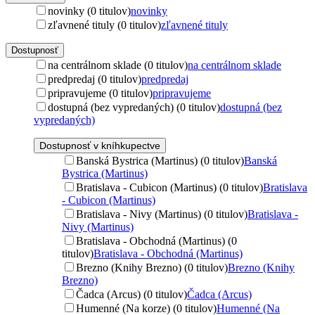
novinky (0 titulov)
novinky
zľavnené tituly (0 titulov)
zľavnené tituly
Dostupnosť
na centrálnom sklade (0 titulov)
na centrálnom sklade
predpredaj (0 titulov)
predpredaj
pripravujeme (0 titulov)
pripravujeme
dostupná (bez vypredaných) (0 titulov)
dostupná (bez
vypredaných)
Dostupnosť v kníhkupectve
Banská Bystrica (Martinus) (0 titulov)
Banská
Bystrica (Martinus)
Bratislava - Cubicon (Martinus) (0 titulov)
Bratislava
- Cubicon (Martinus)
Bratislava - Nivy (Martinus) (0 titulov)
Bratislava -
Nivy (Martinus)
Bratislava - Obchodná (Martinus) (0
titulov)
Bratislava - Obchodná (Martinus)
Brezno (Knihy Brezno) (0 titulov)
Brezno (Knihy
Brezno)
Čadca (Arcus) (0 titulov)
Čadca (Arcus)
Humenné (Na korze) (0 titulov)
Humenné (Na