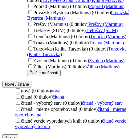
titulov)
Nové Mesto nad Váhom (Kniha Malovec)
Poprad (Martinus) (0 titulov)
Poprad (Martinus)
Považská Bystrica (Martinus) (0 titulov)
Považská
Bystrica (Martinus)
Prešov (Martinus) (0 titulov)
Prešov (Martinus)
Trebišov (ŠUM) (0 titulov)
Trebišov (ŠUM)
Trenčín (Martinus) (0 titulov)
Trenčín (Martinus)
Trnava (Martinus) (0 titulov)
Trnava (Martinus)
Turzovka (Kniha Turzovka) (0 titulov)
Turzovka
(Kniha Turzovka)
Zvolen (Martinus) (0 titulov)
Zvolen (Martinus)
Žilina (Martinus) (0 titulov)
Žilina (Martinus)
Ďalšie možnosti
Nové / čítané
nová (0 titulov)
nová
čítaná (0 titulov)
čítaná
čítaná - výborný stav (0 titulov)
čítaná - výborný stav
čítaná - mierne opotrebovaná (0 titulov)
čítaná - mierne
opotrebovaná
čítané verzie vypredaných kníh (0 titulov)
čítané verzie
vypredaných kníh
Jazyk