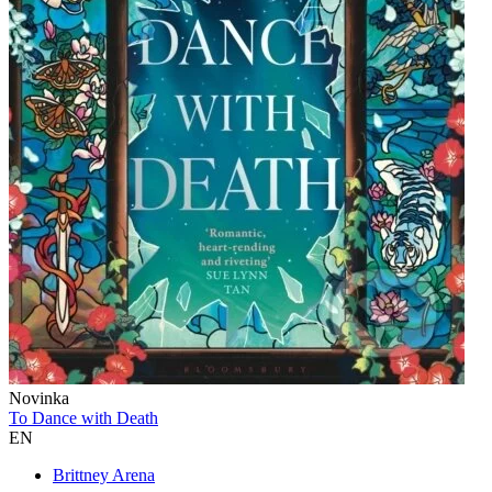
Novinka
To Dance with Death
EN
Brittney Arena