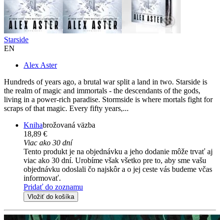
Starside
EN
Alex Aster
Hundreds of years ago, a brutal war split a land in two. Starside is
the realm of magic and immortals - the descendants of the gods,
living in a power-rich paradise. Stormside is where mortals fight for
scraps of that magic. Every fifty years,...
Kniha
brožovaná väzba
18,89 €
Viac ako 30 dní
Tento produkt je na objednávku a jeho dodanie môže trvať aj
viac ako 30 dní. Urobíme však všetko pre to, aby sme vašu
objednávku odoslali čo najskôr a o jej ceste vás budeme včas
informovať.
Pridať do zoznamu
Vložiť do košíka