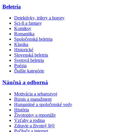
Beletria
Detektívky, trilery a horory
Sci-fi a fantasy
Komiksy
Romantika
Spoločenská beletria
Klasika
Historické
Slovenská beletria
Svetová beletria
Poézia
Ďalšie kategórie
Náučná a odborná
Motivácia a sebarozvoj
Biznis a manažment
Humanitné a spoločenské vedy
História
Životopisy a reportáže
Vzťahy a rodina
Zdravie a životný štýl
Počítače a internet