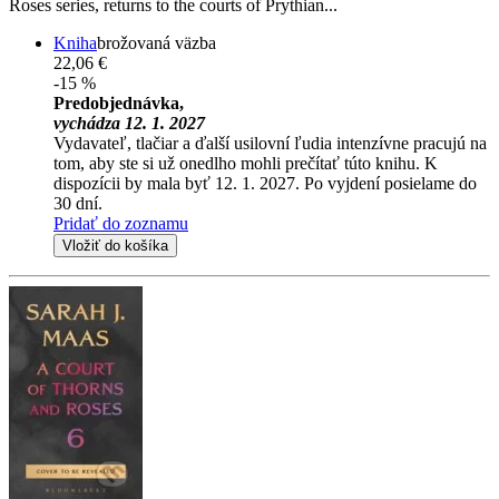
Roses series, returns to the courts of Prythian...
Kniha
brožovaná väzba
22,06 €
-15 %
Predobjednávka,
vychádza 12. 1. 2027
Vydavateľ, tlačiar a ďalší usilovní ľudia intenzívne pracujú na
tom, aby ste si už onedlho mohli prečítať túto knihu. K
dispozícii by mala byť 12. 1. 2027. Po vyjdení posielame do
30 dní.
Pridať do zoznamu
Vložiť do košíka