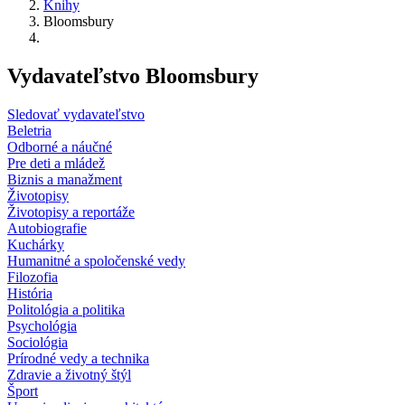
Knihy
Bloomsbury
Vydavateľstvo Bloomsbury
Sledovať vydavateľstvo
Beletria
Odborné a náučné
Pre deti a mládež
Biznis a manažment
Životopisy
Životopisy a reportáže
Autobiografie
Kuchárky
Humanitné a spoločenské vedy
Filozofia
História
Politológia a politika
Psychológia
Sociológia
Prírodné vedy a technika
Zdravie a životný štýl
Šport