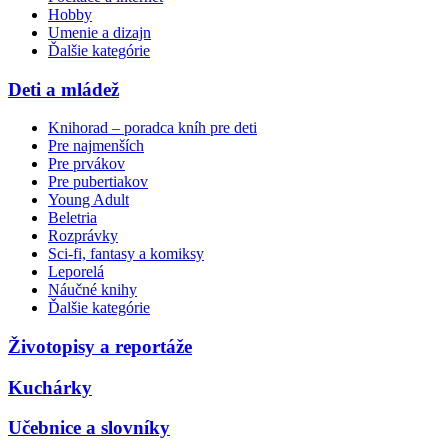
Hobby
Umenie a dizajn
Ďalšie kategórie
Deti a mládež
Knihorad – poradca kníh pre deti
Pre najmenších
Pre prvákov
Pre pubertiakov
Young Adult
Beletria
Rozprávky
Sci-fi, fantasy a komiksy
Leporelá
Náučné knihy
Ďalšie kategórie
Životopisy a reportáže
Kuchárky
Učebnice a slovníky