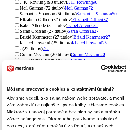
J. K. Rowling (98 titulov)
J. K. Rowling
98
Neil Gaiman (72 titulov)
Neil Gaiman
72
Samantha Shannon (50 titulov)
Samantha Shannon
50
Elizabeth Gilbert (37 titulov)
Elizabeth Gilbert
37
Isabel Allende (31 titulov)
Isabel Allende
31
Sarah Crossan (27 titulov)
Sarah Crossan
27
Brigid Kemmerer (27 titulov)
Brigid Kemmerer
27
Khaled Hosseini (25 titulov)
Khaled Hosseini
25
- (22 titulov)
-
22
Colum McCann (20 titulov)
Colum McCann
20
T.C. Boyle (19 titulov)
T.C. Boyle
19
Katherine Rundell (18 titulov)
Katherine Rundell
18
Madeline Miller (17 titulov)
Madeline Miller
17
Patti Smith (16 titulov)
Patti Smith
16
Ann Patchett (16 titulov)
Ann Patchett
16
Môžeme pracovať s cookies a kontaktnými údajmi?
Abdulrazak Gurnah (16 titulov)
Abdulrazak Gurnah
16
Hugh Fearnley-Whittingstall (16 titulov)
Hugh Fearnley-
Aby sme vedeli, ako sa na našom webe správate, a mohli
Whittingstall
16
vám zobraziť tie najlepšie tipy na knihy, zbierame cookies.
J.K. Rowling (16 titulov)
J.K. Rowling
16
George Saunders (15 titulov)
George Saunders
15
Niektoré sú naozaj potrebné a bez nich by naša stránka
Johann Hari (15 titulov)
Johann Hari
15
vôbec nefungovala. Okrem toho používame analytické
Kalynn Bayron (15 titulov)
Kalynn Bayron
15
cookies, ktoré nám umožňujú zisťovať, ako náš web
Cecily von Ziegesar (14 titulov)
Cecily von Ziegesar
14