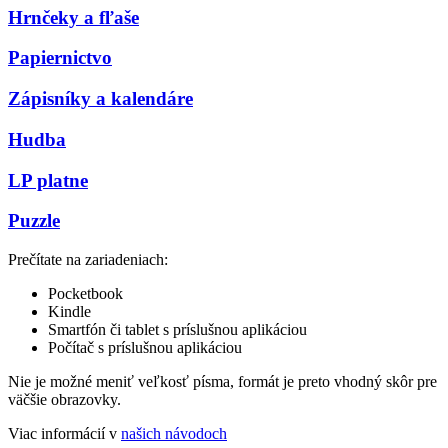
Hrnčeky a fľaše
Papiernictvo
Zápisníky a kalendáre
Hudba
LP platne
Puzzle
Prečítate na zariadeniach:
Pocketbook
Kindle
Smartfón či tablet s príslušnou aplikáciou
Počítač s príslušnou aplikáciou
Nie je možné meniť veľkosť písma, formát je preto vhodný skôr pre
väčšie obrazovky.
Viac informácií v
našich návodoch