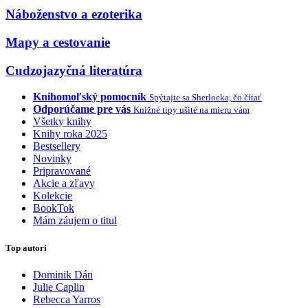
Náboženstvo a ezoterika
Mapy a cestovanie
Cudzojazyčná literatúra
Knihomoľský pomocník
Spýtajte sa Sherlocka, čo čítať
Odporúčame pre vás
Knižné tipy ušité na mieru vám
Všetky knihy
Knihy roka 2025
Bestsellery
Novinky
Pripravované
Akcie a zľavy
Kolekcie
BookTok
Mám záujem o titul
Top autori
Dominik Dán
Julie Caplin
Rebecca Yarros