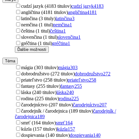
cudzí jazyk (4183 titulov)
cudzí jazyk
4183
angličtina (4181 titulov)
angličtina
4181
latinčina (3 tituly)
latinčina
3
nemčina (1 titul)
nemčina
1
čeština (1 titul)
čeština
1
slovenčina (1 titul)
slovenčina
1
gréčtina (1 titul)
gréčtina
1
Ďalšie možnosti
Téma
mágia (303 titulov)
mágia
303
dobrodružstvo (272 titulov)
dobrodružstvo
272
priateľstvo (258 titulov)
priateľstvo
258
fantasy (255 titulov)
fantasy
255
láska (240 titulov)
láska
240
rodina (225 titulov)
rodina
225
čarodejníctvo (207 titulov)
čarodejníctvo
207
čarodejník / čarodejnica (189 titulov)
čarodejník /
čarodejnica
189
smrť (164 titulov)
smrť
164
kúzla (157 titulov)
kúzla
157
dospievania (140 titulov)
dospievania
140