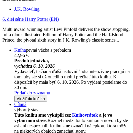
J.K. Rowling
6. diel série
Harry Potter (EN)
Multi-award-winning artist Levi Pinfold delivers the show-stopping,
full-colour Illustrated Edition of Harry Potter and the Half-Blood
Prince, the pivotal sixth story in J.K. Rowling's classic series...
Kniha
pevná väzba s prebalom
42,96 €
Predobjednávka,
vychádza 6. 10. 2026
Vydavateľ, tlačiar a ďalší usilovní ľudia intenzívne pracujú na
tom, aby ste si už onedlho mohli prečítať túto knihu. K
dispozícii by mala byť 6. 10. 2026. Po vyjdení posielame do
30 dní.
Pridať do zoznamu
Vložiť do košíka
Čítaná
výborný stav
Túto knihu sme vykúpili cez
Knihovrátok
a je vo
výbornom stave.
Rozdiel medzi touto knihou a novou by ste
asi ani nespoznali. Knihu sme označili nálepkou, ktorá môže
na niektorých obaloch zanechať stopy.