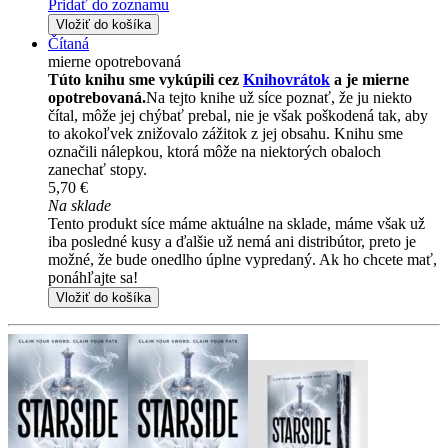
Pridať do zoznamu
Vložiť do košíka
Čítaná
mierne opotrebovaná
Túto knihu sme vykúpili cez
Knihovrátok
a je mierne
opotrebovaná.
Na tejto knihe už síce poznať, že ju niekto
čítal, môže jej chýbať prebal, nie je však poškodená tak, aby
to akokoľvek znižovalo zážitok z jej obsahu. Knihu sme
označili nálepkou, ktorá môže na niektorých obaloch
zanechať stopy.
5,70 €
Na sklade
Tento produkt síce máme aktuálne na sklade, máme však už
iba posledné kusy a ďalšie už nemá ani distribútor, preto je
možné, že bude onedlho úplne vypredaný. Ak ho chcete mať,
ponáhľajte sa!
Vložiť do košíka