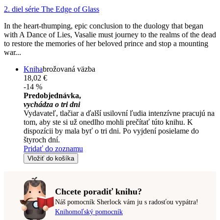
2. diel série
The Edge of Glass
In the heart-thumping, epic conclusion to the duology that began
with A Dance of Lies, Vasalie must journey to the realms of the dead
to restore the memories of her beloved prince and stop a mounting
war...
Kniha
brožovaná väzba
18,02 €
-14 %
Predobjednávka,
vychádza o tri dni
Vydavateľ, tlačiar a ďalší usilovní ľudia intenzívne pracujú na
tom, aby ste si už onedlho mohli prečítať túto knihu. K
dispozícii by mala byť o tri dni. Po vyjdení posielame do
štyroch dní.
Pridať do zoznamu
Vložiť do košíka
Chcete poradiť knihu?
Náš pomocník Sherlock vám ju s radosťou vypátra!
Knihomoľský pomocník