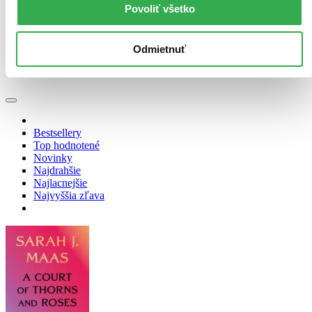
Povoliť všetko
krabička (4 tituly)
krabička
4
Zúžiť výber
Odmietnuť
Zoradiť
Bestsellery
Top hodnotené
Novinky
Najdrahšie
Najlacnejšie
Najvyššia zľava