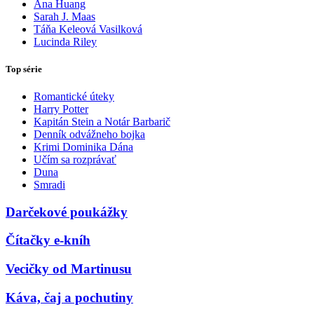
Ana Huang
Sarah J. Maas
Táňa Keleová Vasilková
Lucinda Riley
Top série
Romantické úteky
Harry Potter
Kapitán Stein a Notár Barbarič
Denník odvážneho bojka
Krimi Dominika Dána
Učím sa rozprávať
Duna
Smradi
Darčekové poukážky
Čítačky e-kníh
Vecičky od Martinusu
Káva, čaj a pochutiny