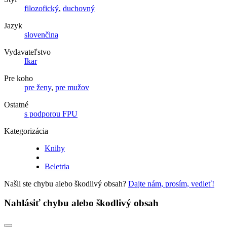
filozofický
,
duchovný
Jazyk
slovenčina
Vydavateľstvo
Ikar
Pre koho
pre ženy
,
pre mužov
Ostatné
s podporou FPU
Kategorizácia
Knihy
Beletria
Našli ste chybu alebo škodlivý obsah?
Dajte nám, prosím, vedieť!
Nahlásiť chybu alebo škodlivý obsah