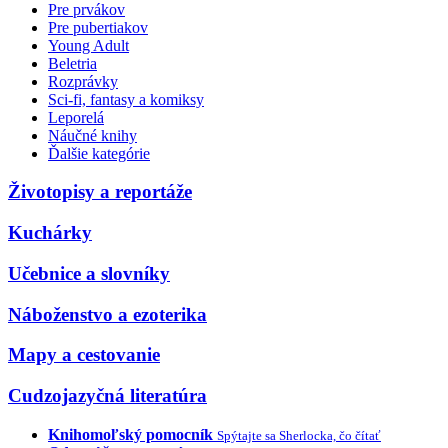
Pre prvákov
Pre pubertiakov
Young Adult
Beletria
Rozprávky
Sci-fi, fantasy a komiksy
Leporelá
Náučné knihy
Ďalšie kategórie
Životopisy a reportáže
Kuchárky
Učebnice a slovníky
Náboženstvo a ezoterika
Mapy a cestovanie
Cudzojazyčná literatúra
Knihomoľský pomocník
Spýtajte sa Sherlocka, čo čítať