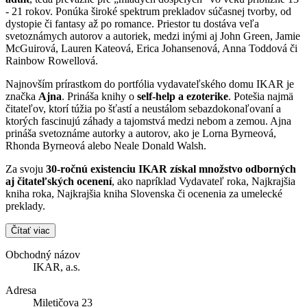
- 21 rokov. Ponúka široké spektrum prekladov súčasnej tvorby, od
dystopie či fantasy až po romance. Priestor tu dostáva veľa
svetoznámych autorov a autoriek, medzi inými aj John Green, Jamie
McGuirová, Lauren Kateová, Erica Johansenová, Anna Toddová či
Rainbow Rowellová.
Najnovším prírastkom do portfólia vydavateľského domu IKAR je
značka
Ajna
. Prináša knihy o
self-help a ezoterike
. Potešia najmä
čitateľov, ktorí túžia po šťastí a neustálom sebazdokonaľovaní a
ktorých fascinujú záhady a tajomstvá medzi nebom a zemou. Ajna
prináša svetoznáme autorky a autorov, ako je Lorna Byrneová,
Rhonda Byrneová alebo Neale Donald Walsh.
Za svoju
30-ročnú existenciu IKAR získal množstvo odborných
aj čitateľských ocenení
, ako napríklad Vydavateľ roka, Najkrajšia
kniha roka, Najkrajšia kniha Slovenska či ocenenia za umelecké
preklady.
Čítať viac
Obchodný názov
IKAR, a.s.
Adresa
Miletičova 23