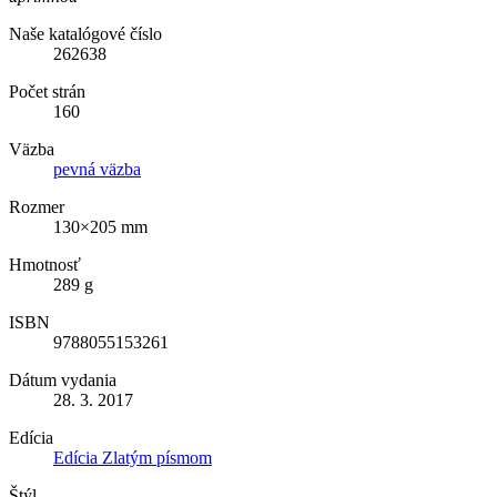
Naše katalógové číslo
262638
Počet strán
160
Väzba
pevná väzba
Rozmer
130×205 mm
Hmotnosť
289 g
ISBN
9788055153261
Dátum vydania
28. 3. 2017
Edícia
Edícia Zlatým písmom
Štýl