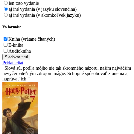
len toto vydanie
aj iné vydania (v jazyku slovenčina)
aj iné vydania (v akomkoľvek jazyku)
Vo formáte
Kniha (vrátane čítaných)
E-kniha
Audiokniha
Sledovať titul
Pridať citát
Slová sú, podľa môjho nie tak skromného názoru, naším najväčším
nevyčerpateľným zdrojom mágie. Schopné spôsobovať zranenia aj
naprávať ich.