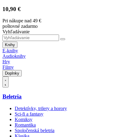
10,90 €
Pri nákupe nad 49 €
poštovné zadarmo
Vyhľadávanie
Knihy
E-knihy
Audioknihy
Hry
Filmy
Doplnky
Beletria
Detektívky, trilery a horory
Sci-fi a fantasy
Komiksy
Romantika
Spoločenská beletria
Klasika