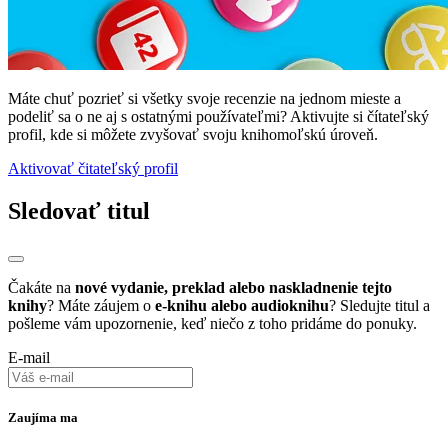
Máte chuť pozrieť si všetky svoje recenzie na jednom mieste a
podeliť sa o ne aj s ostatnými používateľmi? Aktivujte si čítateľský
profil, kde si môžete zvyšovať svoju knihomoľskú úroveň.
Aktivovať čitateľský profil
Sledovať titul
Čakáte na
nové vydanie, preklad alebo naskladnenie tejto
knihy
? Máte záujem o
e-knihu alebo audioknihu
? Sledujte titul a
pošleme vám upozornenie, keď niečo z toho pridáme do ponuky.
E-mail
Zaujíma ma