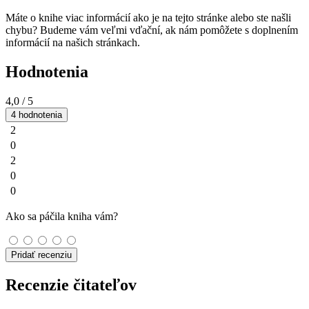
Máte o knihe viac informácií ako je na tejto stránke alebo ste našli
chybu? Budeme vám veľmi vďační, ak nám pomôžete s doplnením
informácií na našich stránkach.
Hodnotenia
4,0
/ 5
4 hodnotenia
2
0
2
0
0
Ako sa páčila kniha vám?
Pridať recenziu
Recenzie čitateľov