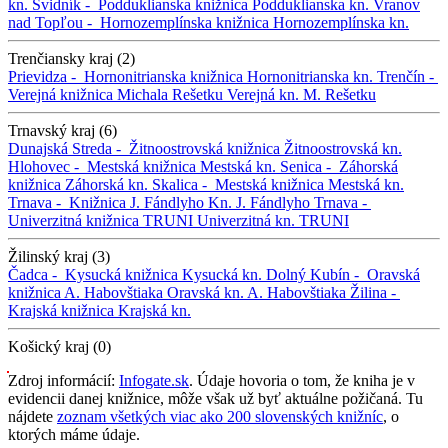
kn.
Svidník -
Podduklianska knižnica
Podduklianska kn.
Vranov
nad Topľou -
Hornozemplínska knižnica
Hornozemplínska kn.
Trenčiansky kraj (2)
Prievidza -
Hornonitrianska knižnica
Hornonitrianska kn.
Trenčín -
Verejná knižnica Michala Rešetku
Verejná kn. M. Rešetku
Trnavský kraj (6)
Dunajská Streda -
Žitnoostrovská knižnica
Žitnoostrovská kn.
Hlohovec -
Mestská knižnica
Mestská kn.
Senica -
Záhorská
knižnica
Záhorská kn.
Skalica -
Mestská knižnica
Mestská kn.
Trnava -
Knižnica J. Fándlyho
Kn. J. Fándlyho
Trnava -
Univerzitná knižnica TRUNI
Univerzitná kn. TRUNI
Žilinský kraj (3)
Čadca -
Kysucká knižnica
Kysucká kn.
Dolný Kubín -
Oravská
knižnica A. Habovštiaka
Oravská kn. A. Habovštiaka
Žilina -
Krajská knižnica
Krajská kn.
Košický kraj (0)
Zdroj informácií:
Infogate.sk
. Údaje hovoria o tom, že kniha je v
evidencii danej knižnice, môže však už byť aktuálne požičaná. Tu
nájdete
zoznam všetkých viac ako 200 slovenských knižníc
, o
ktorých máme údaje.