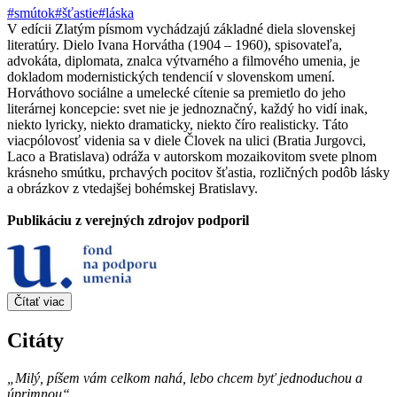
#smútok
#šťastie
#láska
V edícii Zlatým písmom vychádzajú základné diela slovenskej
literatúry. Dielo Ivana Horvátha (1904 – 1960), spisovateľa,
advokáta, diplomata, znalca výtvarného a filmového umenia, je
dokladom modernistických tendencií v slovenskom umení.
Horváthovo sociálne a umelecké cítenie sa premietlo do jeho
literárnej koncepcie: svet nie je jednoznačný, každý ho vidí inak,
niekto lyricky, niekto dramaticky, niekto číro realisticky. Táto
viacpólovosť videnia sa v diele Človek na ulici (Bratia Jurgovci,
Laco a Bratislava) odráža v autorskom mozaikovitom svete plnom
krásneho smútku, prchavých pocitov šťastia, rozličných podôb lásky
a obrázkov z vtedajšej bohémskej Bratislavy.
Publikáciu z verejných zdrojov podporil
Čítať viac
Citáty
„Milý, píšem vám celkom nahá, lebo chcem byť jednoduchou a
úprimnou“