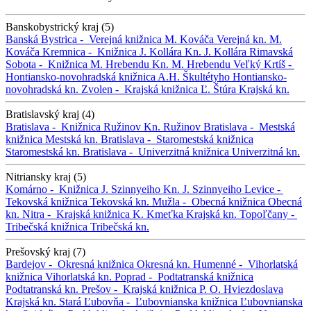
Banskobystrický kraj (5)
Banská Bystrica -
Verejná knižnica M. Kováča
Verejná kn. M.
Kováča
Kremnica -
Knižnica J. Kollára
Kn. J. Kollára
Rimavská
Sobota -
Knižnica M. Hrebendu
Kn. M. Hrebendu
Veľký Krtíš -
Hontiansko-novohradská knižnica A.H. Škultétyho
Hontiansko-
novohradská kn.
Zvolen -
Krajská knižnica Ľ. Štúra
Krajská kn.
Bratislavský kraj (4)
Bratislava -
Knižnica Ružinov
Kn. Ružinov
Bratislava -
Mestská
knižnica
Mestská kn.
Bratislava -
Staromestská knižnica
Staromestská kn.
Bratislava -
Univerzitná knižnica
Univerzitná kn.
Nitriansky kraj (5)
Komárno -
Knižnica J. Szinnyeiho
Kn. J. Szinnyeiho
Levice -
Tekovská knižnica
Tekovská kn.
Mužla -
Obecná knižnica
Obecná
kn.
Nitra -
Krajská knižnica K. Kmeťka
Krajská kn.
Topoľčany -
Tribečská knižnica
Tribečská kn.
Prešovský kraj (7)
Bardejov -
Okresná knižnica
Okresná kn.
Humenné -
Vihorlatská
knižnica
Vihorlatská kn.
Poprad -
Podtatranská knižnica
Podtatranská kn.
Prešov -
Krajská knižnica P. O. Hviezdoslava
Krajská kn.
Stará Ľubovňa -
Ľubovnianska knižnica
Ľubovnianska