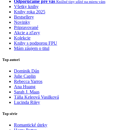
Odporúčame pre vás
Knižné tipy ušité na mieru vám
Všetky knihy
Knihy roka 2025
Bestsellery
Novinky
Pripravované
Akcie a zľavy
Kolekcie
Knihy s podporou FPU
Mám záujem o titul
Top autori
Dominik Dán
Julie Caplin
Rebecca Yarros
Ana Huang
Sarah J. Maas
Táňa Keleová Vasilková
Lucinda Riley
Top série
Romantické úteky