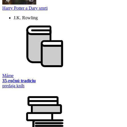
Harry Potter a Dary smrti
J.K. Rowling
Máme
35-ročnú tradíciu
predaja kníh