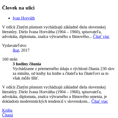
Človek na ulici
Ivan Horváth
V edícii Zlatým písmom vychádzajú základné diela slovenskej
literatúry. Dielo Ivana Horvátha (1904 – 1960), spisovateľa,
advokáta, diplomata, znalca výtvarného a filmového...
Čítať viac
Vydavateľstvo
Ikar
, 2017
160 strán
3 hodiny čítania
Vychádzame z priemerného údaju o rýchlosti čítania 230 slov
za minútu, od knihy ku knihe a čitateľa ku čitateľovi sa to
však môže líšiť.
V edícii Zlatým písmom vychádzajú základné diela slovenskej
literatúry. Dielo Ivana Horvátha (1904 – 1960), spisovateľa,
advokáta, diplomata, znalca výtvarného a filmového umenia, je
dokladom modernistických tendencií v slovenskom...
Čítať viac
Kniha
Čítaná