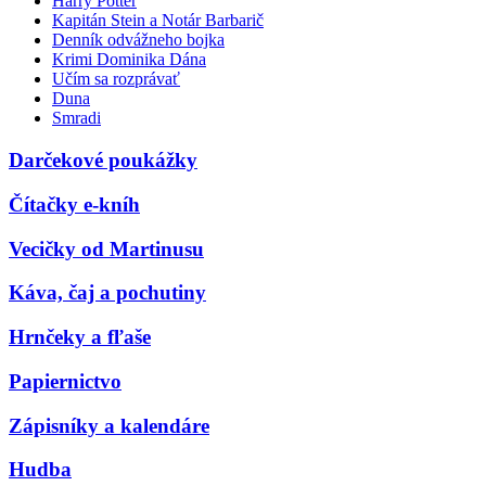
Harry Potter
Kapitán Stein a Notár Barbarič
Denník odvážneho bojka
Krimi Dominika Dána
Učím sa rozprávať
Duna
Smradi
Darčekové poukážky
Čítačky e-kníh
Vecičky od Martinusu
Káva, čaj a pochutiny
Hrnčeky a fľaše
Papiernictvo
Zápisníky a kalendáre
Hudba