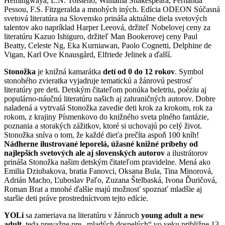
Hemingwaya, L.N. Tolstého, Williama Shakespeara, Fernanda
Pessou, F.S. Fitzgeralda a mnohých iných. Edícia ODEON Súčasná
svetová literatúra na Slovensko prináša aktuálne diela svetových
talentov ako napríklad Harper Leeová, držiteľ Nobelovej ceny za
literatúru Kazuo Ishiguro, držiteľ Man Bookerovej ceny Paul
Beatty, Celeste Ng, Eka Kurniawan, Paolo Cognetti, Delphine de
Vigan, Karl Ove Knausgård, Elfriede Jelinek a ďalší.
Stonožka
je knižná kamarátka
detí od 0 do 12 rokov
. Symbol
stonohého zvieratka vyjadruje tematickú a žánrovú pestrosť
literatúry pre deti. Detským čitateľom ponúka beletriu, poéziu aj
populárno-náučnú literatúru našich aj zahraničných autorov. Dobre
naladená a vytrvalá Stonožka zavedie deti krok za krokom, rok za
rokom, z krajiny Písmenkovo do knižného sveta plného fantázie,
poznania a storakých zážitkov, ktoré si uchovajú po celý život.
Stonožka sníva o tom, že každé dieťa prečíta aspoň 100 kníh!
Nádherne ilustrované leporelá, úžasné knižné príbehy od
najlepších svetových ale aj slovenských autorov
a ilustrátorov
prináša Stonožka našim detským čitateľom pravidelne. Mená ako
Emilia Dziubakova, bratia Fanovci, Oksana Bula, Tina Minorová,
Adrián Macho, Ľuboslav Paľo, Zuzana Štelbaská, Ivona Ďuričová,
Roman Brat a mnohé ďalšie majú možnosť spoznať mladšie aj
staršie deti práve prostredníctvom tejto edície.
YOLi
sa zameriava na literatúru v žánroch
young adult a new
adult
, teda prevažne pre „mladých dospelých“ vo veku približne 13