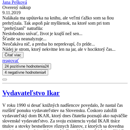
Jana Pešková
Overený nákup
9.11.2019
Nalákala ma upútavka na knihu, ale veľmi ťažko som sa ňou
prehrýzala. Tak aspoň pár myšlienok, na ktoré som pri tom
"prehrýzaní" natrafila:
Neslobodno snívať, život je krajší než sen...
Šťastie sa neanalyzuje...
Neočakáva nič, a predsa ho neprekvapí, čo príde...
Nádej je strom, ktorý nekvitne len na jar, ale v hociktorý čas...
Čítať viac
reagovať
24 pozitívne hodnotenia
24
4 negatívne hodnotenia
4
Vydavateľstvo Ikar
V roku 1990 si desať knižných nadšencov povedalo, že nastal čas
rozšíriť ponuku vydavateľstiev na Slovensku. Čoskoro založili
vydavateľský dom IKAR, ktorý dnes čitatelia poznajú ako najväčšie
slovenské vydavateľstvo. Za svoju existenciu vydal IKAR tisíce
titulov a stovky bestsellerov rôznych žánrov, z ktorých sa dovedna