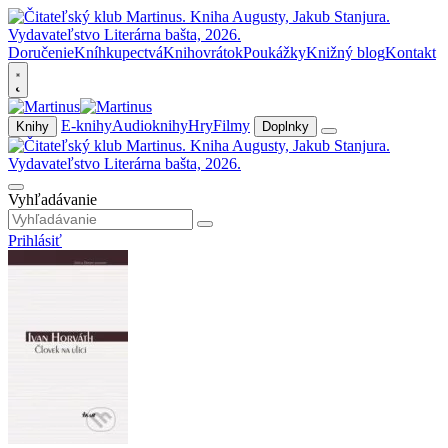
Doručenie
Kníhkupectvá
Knihovrátok
Poukážky
Knižný blog
Kontakt
E-knihy
Audioknihy
Hry
Filmy
Knihy
Doplnky
Vyhľadávanie
Prihlásiť