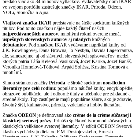
predalo viac ako 34 miliónov výtlačkov. Vydavateľský dom IKAR
vo svojom portfóliu zastrešuje značky IKAR, Príroda, Odeon,
YOLi, Stonožka a Ajna.
Vlajková značka IKAR
predstavuje najširšie spektrum knižných
titulov. Pod touto značkou nájde každý čitateľ našich
najpredávanejších autorov
, mnohými rokmi overené mená,
úspešných slovenských autorov
aj
mladých
knižných
debutantov
. Pod značkou IKAR vydávame napríklad knihy od
J.K. Rowlingovej, Dana Browna, Jo Nesbøa, Davida Lagercrantza,
ale, samozrejme, aj od slávnych slovenských spisovateľov, medzi
ktorých patria Táňa Keleová-Vasilková, Jozef Karika, Jozef Banáš,
Veronika Homolová-Tóthová, Arpád Soltész, Kristína Tormová a
mnohí iní.
Silnou stránkou značky
Príroda
je široké spektrum
non-fiction
literatúry pre celú rodinu
: populárno-náučné knihy, encyklopédie,
obrazové publikácie, ale i odborné tituly a učebnice pre základné a
stredné školy. Top zastúpenie majú populárne žánre, ako je zdravie,
životný štýl, kulinárstvo, príroda, vzdelanie a hobby literatúra.
Značka
ODEON
je definovaná ako
crème de la crème súčasnej i
klasickej svetovej prózy
. Prináša špičkovú tvorbu od súčasných a
klasických velikánov svetovej literatúry. V edícii ODEON Svetová
klasika vychádzajú diela od F.M. Dostojevského, Ernesta