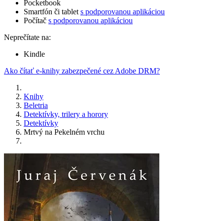
Pocketbook
Smartfón či tablet
s podporovanou aplikáciou
Počítač
s podporovanou aplikáciou
Neprečítate na:
Kindle
Ako čítať e-knihy zabezpečené cez Adobe DRM?
Knihy
Beletria
Detektívky, trilery a horory
Detektívky
Mrtvý na Pekelném vrchu