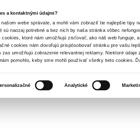
es a kontaktnými údajmi?
našom webe správate, a mohli vám zobraziť tie najlepšie tipy n
é sú naozaj potrebné a bez nich by naša stránka vôbec nefung
 cookies, ktoré nám umožňujú zisťovať, ako náš web funguje, a 
ačné cookies nám dovoľujú prispôsobovať stránku pre vašu lepši
zas umožňujú zobrazenie relevantnej reklamy. Niektoré údaje z
y nám pomohlo, keby sme mohli používať všetky tieto cookies. 
ersonalizačné
Analytické
Marketi