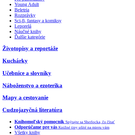
Young Adult
Beletria
Rozprávky
Sci-fi, fantasy a komiksy
Leporelá
Náučné knihy
Ďalšie kategórie
Životopisy a reportáže
Kuchárky
Učebnice a slovníky
Náboženstvo a ezoterika
Mapy a cestovanie
Cudzojazyčná literatúra
Knihomoľský pomocník
Spýtajte sa Sherlocka, čo čítať
Odporúčame pre vás
Knižné tipy ušité na mieru vám
Všetky knihy