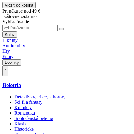
Vložiť do košíka
Pri nákupe nad 49 €
poštovné zadarmo
Vyhľadávanie
Knihy
E-knihy
Audioknihy
Hry
Filmy
Doplnky
Beletria
Detektívky, trilery a horory
Sci-fi a fantasy
Komiksy
Romantika
Spoločenská beletria
Klasika
Historické