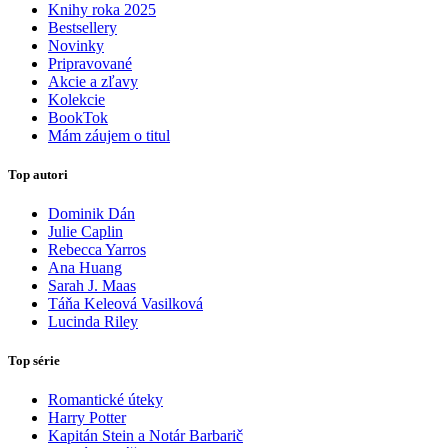
Knihy roka 2025
Bestsellery
Novinky
Pripravované
Akcie a zľavy
Kolekcie
BookTok
Mám záujem o titul
Top autori
Dominik Dán
Julie Caplin
Rebecca Yarros
Ana Huang
Sarah J. Maas
Táňa Keleová Vasilková
Lucinda Riley
Top série
Romantické úteky
Harry Potter
Kapitán Stein a Notár Barbarič