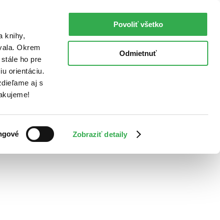
Povoliť všetko
a knihy,
ovala. Okrem
Odmietnuť
stále ho pre
u orientáciu.
dieľame aj s
Ďakujeme!
ngové
Zobraziť detaily