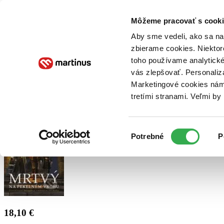
Doručenie
Kníhkupectvá
Knihovrátok
Poukážky
Knižný blog
Kontakt
Môžeme pracovať s cooki
Aby sme vedeli, ako sa na 
zbierame cookies. Niektor
E-knihy
Audioknihy
Hry
Filmy
Knihy
Doplnky
toho používame analytické
vás zlepšovať. Personaliz
Vyhľadávanie
Marketingové cookies nám 
tretími stranami. Veľmi b
Prihlásiť
Výber
Potrebné
P
súhlasu
18,10 €