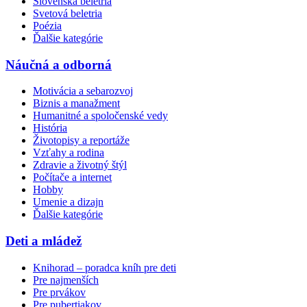
Slovenská beletria
Svetová beletria
Poézia
Ďalšie kategórie
Náučná a odborná
Motivácia a sebarozvoj
Biznis a manažment
Humanitné a spoločenské vedy
História
Životopisy a reportáže
Vzťahy a rodina
Zdravie a životný štýl
Počítače a internet
Hobby
Umenie a dizajn
Ďalšie kategórie
Deti a mládež
Knihorad – poradca kníh pre deti
Pre najmenších
Pre prvákov
Pre pubertiakov