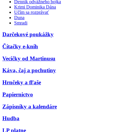
Denník odvážneho bojka
Krimi Dominika Dána
Učím sa rozprávať
Duna
Smradi
Darčekové poukážky
Čítačky e-kníh
Vecičky od Martinusu
Káva, čaj a pochutiny
Hrnčeky a fľaše
Papiernictvo
Zápisníky a kalendáre
Hudba
LP platne